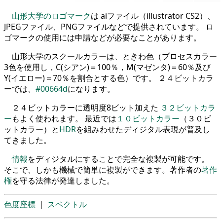
山形大学のロゴマーク
は aiファイル（illustrator CS2）、
JPEGファイル、PNGファイルなどで提供されています。 ロ
ゴマークの使用には申請などが必要なことがあります。
山形大学のスクールカラーは、ときわ色（プロセスカラー
3色を使用し，C(シアン)＝100％，M(マゼンタ)＝60％及び
Y(イエロー)＝70％を割合とする色）です。 ２４ビットカラ
ーでは、
#00664d
になります。
２４ビットカラーに透明度8ビット加えた
３２ビットカラ
ー
もよく使われます。 最近では
１０ビットカラー
（３０ビ
ットカラー）と
HDR
を組みわせたディジタル表現が普及し
てきました。
情報
をディジタルにすることで完全な複製が可能です。
そこで、しかも機械で簡単に複製ができます。著作者の
著作
権
を守る法律が発達しました。
色度座標
｜
スペクトル