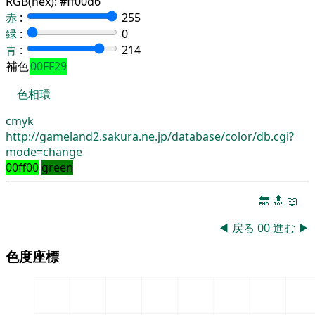
RGB(hex):
#ff00d6
赤
:
255
緑
:
0
青
:
214
補色
00FF29
色相環
cmyk
http://gameland2.sakura.ne.jp/database/color/db.cgi?
mode=change
00ff00
green
🔚
🔝
📖
◀
戻る
00
進む
▶
色度座標