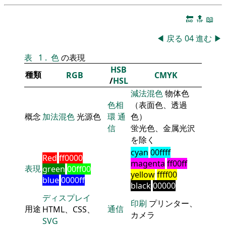
🔚
🔝
📖
◀
戻る
04
進む
▶
表
1
.
色
の表現
HSB
種類
RGB
CMYK
/
HSL
減法混色
物体色
色相
（表面色、透過
概念
加法混色
光源色
環
通
色）
信
蛍光色、金属光沢
を除く
cyan
00ffff
Red
ff0000
magenta
ff00ff
表現
green
00ff00
yellow
ffff00
blue
0000ff
black
00000
ディスプレイ
印刷
プリンター、
用途
通信
HTML、CSS、
カメラ
SVG