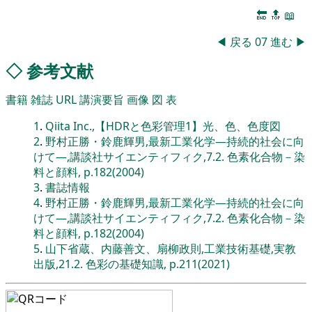
🔚
🔝
📖
◀
戻る
07
進む
▶
◇
参考文献
書籍
雑誌
URL
講演要旨
画像
図
表
1
.
Qiita Inc.,【HDRと色彩管理1】光、色、色度図
2
.
野村正勝・鈴鹿輝男,最新工業化学―持続的社会に向
けて―,講談社サイエンティフィク,7.2. 色素化合物－染
料と顔料, p.182(2004)
3
.
書誌情報
4
.
野村正勝・鈴鹿輝男,最新工業化学―持続的社会に向
けて―,講談社サイエンティフィク,7.2. 色素化合物－染
料と顔料, p.182(2004)
5
.
山下省蔵、内藤善文、扇柳政則,工業技術基礎,実教
出版,21.2. 色彩の基礎知識, p.211(2021)