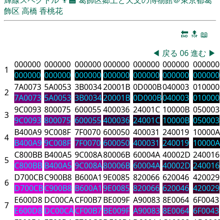
飾区
高橋 香桃花
🔚
🔝
📖
◀
戻る
06
進む
▶
000000
000000
000000
000000
000000
000000
000000
1
000000
000000
000000
000000
000000
000000
000000
7A0073
5A0053
3B0034
20001B
0D000B
040003
010000
2
7A0073
5A0053
3B0034
20001B
0D000B
040003
010000
9C0093
800075
600055
400036
24001C
10000B
050003
3
9C0093
800075
600055
400036
24001C
10000B
050003
B400A9
9C008F
7F0070
600050
400031
240019
10000A
4
B400A9
9C008F
7F0070
600050
400031
240019
10000A
C800BB
B400A5
9C008A
80006B
60004A
40002D
240016
5
C800BB
B400A5
9C008A
80006B
60004A
40002D
240016
D700CB
C900B8
B600A1
9E0085
820066
620046
420029
6
D700CB
C900B8
B600A1
9E0085
820066
620046
420029
E600D8
DC00CA
CF00B7
BE009F
A90083
8E0064
6F0043
7
E600D8
DC00CA
CF00B7
BE009F
A90083
8E0064
6F0043