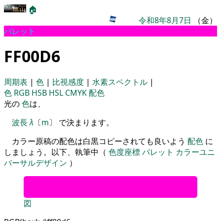
🏠
令和8年8月7日
（金）
パレット
FF00D6
周期表
|
色
|
比視感度
|
水素スペクトル
|
色
RGB
HSB
HSL
CMYK
配色
光の
色
は、
波長
λ
〔
m
〕 で決まります。
カラー原稿の配色は白黒コピーされても良いよう
配色
に
しましょう。以下、執筆中（
色度座標
パレット
カラーユニ
バーサルデザイン
）
図