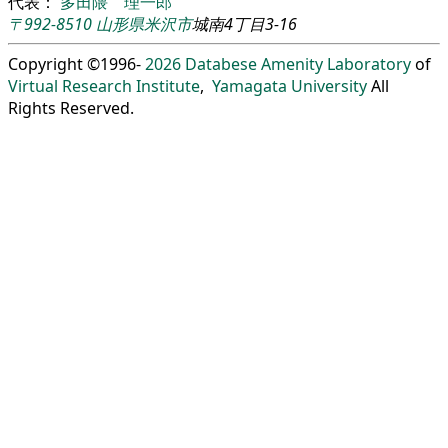
代表：
多田隈 理一郎
〒992-8510
山形県
米沢市
城南4丁目3-16
Copyright ©1996-
2026
Databese Amenity Laboratory
of
Virtual Research Institute
,
Yamagata University
All
Rights Reserved.