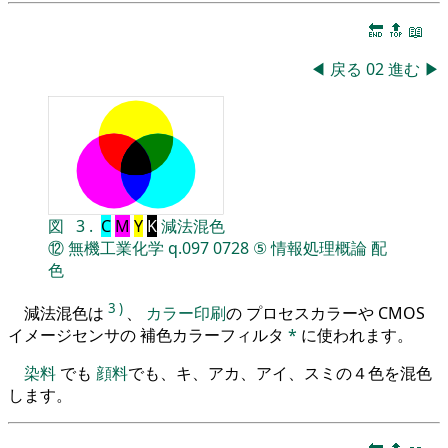
🔚
🔝
📖
◀
戻る
02
進む
▶
図
3
.
C
M
Y
K
減法混色
⑫
無機工業化学
q.097
0728
⑤
情報処理概論
配
色
3
)
減法混色は
、
カラー印刷
の プロセスカラーや CMOS
イメージセンサの 補色カラーフィルタ
*
に使われます。
染料
でも
顔料
でも、キ、アカ、アイ、スミの４色を混色
します。