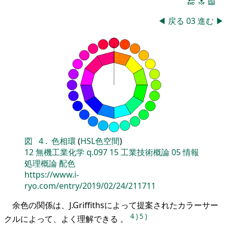
🔚
🔝
📖
◀
戻る
03
進む
▶
図
4
.
色相環
(
HSL色空間
)
12
無機工業化学
q.097
15
工業技術概論
05
情報
処理概論
配色
https://www.i-
ryo.com/entry/2019/02/24/211711
余色の関係は、J.Griffithsによって提案されたカラーサー
4
)
5
)
クルによって、よく理解できる 。