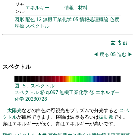
ジャ
エネルギー
情報
材料
ンル
図形
配色
12
無機工業化学
05
情報処理概論
色度
座標
スペクトル
🔚
🔝
📖
◀
戻る
05
進む
▶
スペクトル
図
5
.
スペクトル
スペクトル
⑫
q.097
無機工業化学
⑭
エネルギー
化学
20230728
太陽光
などの白色の可視光をプリズムで分光すると
スペ
クトル
が観察できます。横軸は波長あるいは
振動数
です。
赤はエネルギーが低く、青はエネルギーが高いです。
輝線スペクトル
👨‍🏫
葛飾区郷土と天文の博物館＠東京都葛