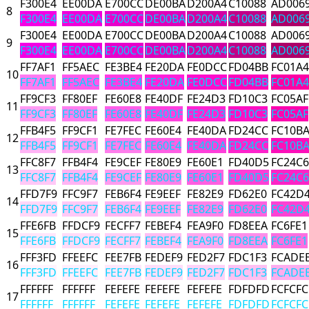
F300E4
EE00DA
E700CC
DE00BA
D200A4
C10088
AD006
8
F300E4
EE00DA
E700CC
DE00BA
D200A4
C10088
AD006
F300E4
EE00DA
E700CC
DE00BA
D200A4
C10088
AD006
9
F300E4
EE00DA
E700CC
DE00BA
D200A4
C10088
AD006
FF7AF1
FF5AEC
FE3BE4
FE20DA
FE0DCC
FD04BB
FC01A4
10
FF7AF1
FF5AEC
FE3BE4
FE20DA
FE0DCC
FD04BB
FC01A4
FF9CF3
FF80EF
FE60E8
FE40DF
FE24D3
FD10C3
FC05AF
11
FF9CF3
FF80EF
FE60E8
FE40DF
FE24D3
FD10C3
FC05AF
FFB4F5
FF9CF1
FE7FEC
FE60E4
FE40DA
FD24CC
FC10B
12
FFB4F5
FF9CF1
FE7FEC
FE60E4
FE40DA
FD24CC
FC10B
FFC8F7
FFB4F4
FE9CEF
FE80E9
FE60E1
FD40D5
FC24C6
13
FFC8F7
FFB4F4
FE9CEF
FE80E9
FE60E1
FD40D5
FC24C6
FFD7F9
FFC9F7
FEB6F4
FE9EEF
FE82E9
FD62E0
FC42D
14
FFD7F9
FFC9F7
FEB6F4
FE9EEF
FE82E9
FD62E0
FC42D
FFE6FB
FFDCF9
FECFF7
FEBEF4
FEA9F0
FD8EEA
FC6FE1
15
FFE6FB
FFDCF9
FECFF7
FEBEF4
FEA9F0
FD8EEA
FC6FE1
FFF3FD
FFEEFC
FEE7FB
FEDEF9
FED2F7
FDC1F3
FCADE
16
FFF3FD
FFEEFC
FEE7FB
FEDEF9
FED2F7
FDC1F3
FCADE
FFFFFF
FFFFFF
FEFEFE
FEFEFE
FEFEFE
FDFDFD
FCFCFC
17
FFFFFF
FFFFFF
FEFEFE
FEFEFE
FEFEFE
FDFDFD
FCFCFC