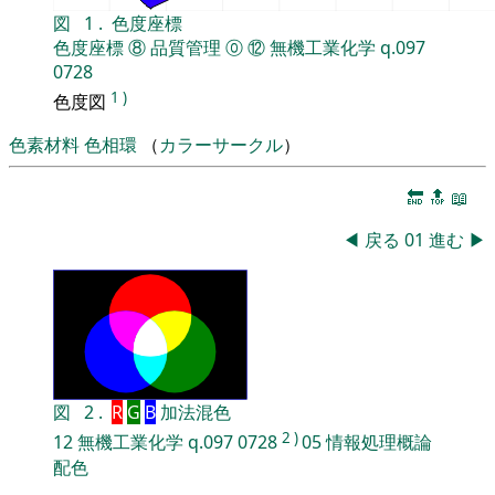
図
1
.
色度座標
色度座標
⑧
品質管理
⓪
⑫
無機工業化学
q.097
0728
1
)
色度図
色素材料
色相環
（
カラーサークル
）
🔚
🔝
📖
◀
戻る
01
進む
▶
図
2
.
R
G
B
加法混色
2
)
12
無機工業化学
q.097
0728
05
情報処理概論
配色