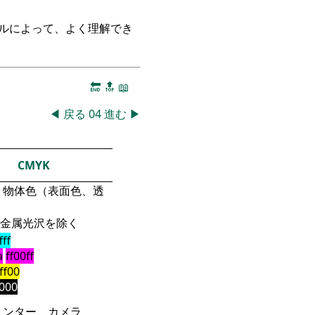
ークルによって、よく理解でき
🔚
🔝
📖
◀
戻る
04
進む
▶
CMYK
物体色（表面色、透
金属光沢を除く
fff
a
ff00ff
fff00
000
リンター、カメラ