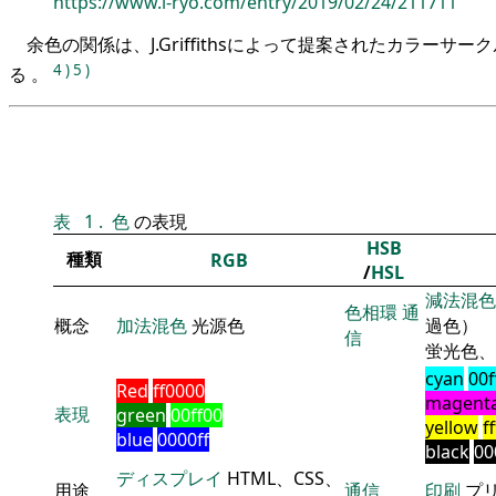
https://www.i-ryo.com/entry/2019/02/24/211711
余色の関係は、J.Griffithsによって提案されたカラーサ
4
)
5
)
る 。
表
1
.
色
の表現
HSB
種類
RGB
/
HSL
減法混色
色相環
通
概念
加法混色
光源色
過色）
信
蛍光色、
cyan
00f
Red
ff0000
magent
表現
green
00ff00
yellow
f
blue
0000ff
black
00
ディスプレイ
HTML、CSS、
用途
通信
印刷
プ