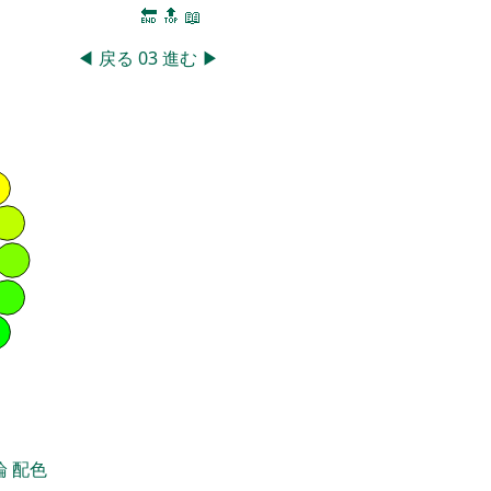
🔚
🔝
📖
◀
戻る
03
進む
▶
論
配色