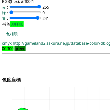
RGB(hex):
#ff00f1
赤
:
255
緑
:
0
青
:
241
補色
00FF0E
色相環
cmyk
http://gameland2.sakura.ne.jp/database/color/db.
00ff00
green
色度座標