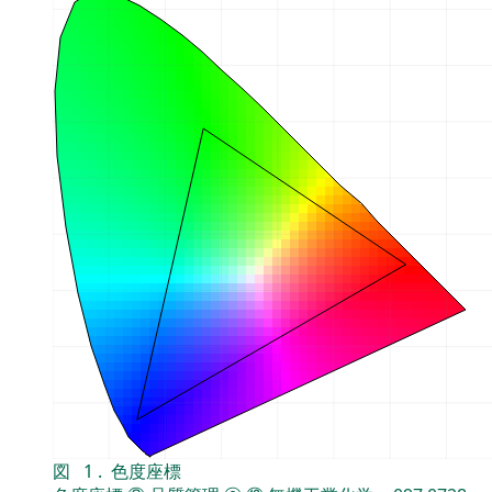
図
1
.
色度座標