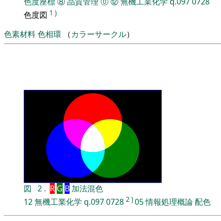
色度座標
⑧
品質管理
⓪
⑫
無機工業化学
q.097
0728
1
)
色度図
色素材料
色相環
（
カラーサークル
）
図
2
.
R
G
B
加法混色
2
)
12
無機工業化学
q.097
0728
05
情報処理概論
配色