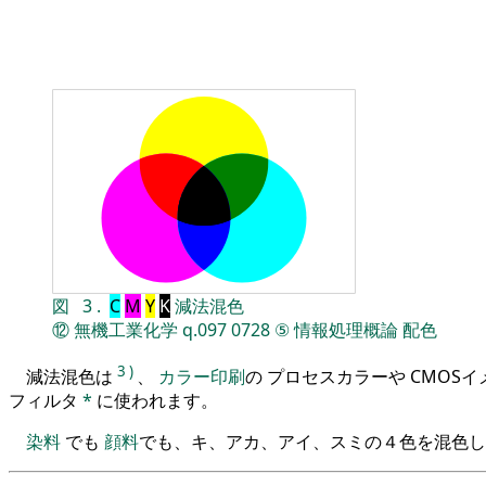
図
3
.
C
M
Y
K
減法混色
⑫
無機工業化学
q.097
0728
⑤
情報処理概論
配色
3
)
減法混色は
、
カラー印刷
の プロセスカラーや CMOS
フィルタ
*
に使われます。
染料
でも
顔料
でも、キ、アカ、アイ、スミの４色を混色し