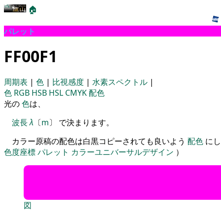
🏠
パレット
FF00F1
周期表
|
色
|
比視感度
|
水素スペクトル
|
色
RGB
HSB
HSL
CMYK
配色
光の
色
は、
波長
λ
〔
m
〕 で決まります。
カラー原稿の配色は白黒コピーされても良いよう
配色
にし
色度座標
パレット
カラーユニバーサルデザイン
）
図