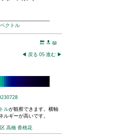
ペクトル
🔚
🔝
📖
◀
戻る
05
進む
▶
0230728
トル
が観察できます。横軸
エネルギーが高いです。
飾区
高橋 香桃花