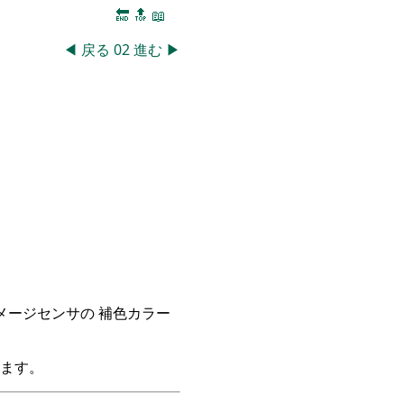
🔚
🔝
📖
◀
戻る
02
進む
▶
イメージセンサの 補色カラー
ます。