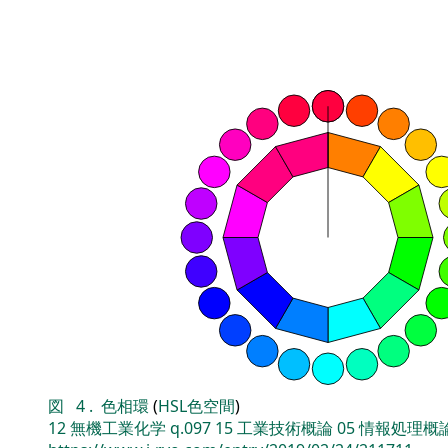
図
4
.
色相環
(
HSL色空間
)
12
無機工業化学
q.097
15
工業技術概論
05
情報処理概