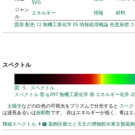
SVG
ジャン
エネルギー
情報
材料
ル
図形
配色
12
無機工業化学
05
情報処理概論
色度座標
ス
スペクトル
図
5
.
スペクトル
スペクトル
⑫
q.097
無機工業化学
⑭
エネルギー化学
2
太陽光
などの白色の可視光をプリズムで分光すると
スペク
は波長あるいは
振動数
です。 赤はエネルギーが低く、青は
輝線スペクトル
👨‍🏫
葛飾区郷土と天文の博物館＠東京都葛