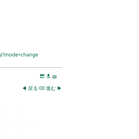
cgi?mode=change
🔚
🔝
📖
◀
戻る
00
進む
▶