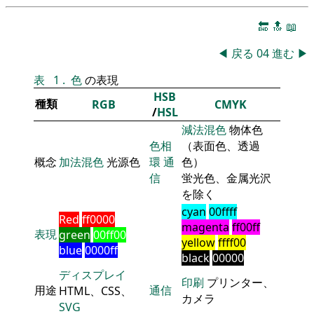
🔚
🔝
📖
◀
戻る
04
進む
▶
表
1
.
色
の表現
HSB
種類
RGB
CMYK
/
HSL
減法混色
物体色
色相
（表面色、透過
概念
加法混色
光源色
環
通
色）
信
蛍光色、金属光沢
を除く
cyan
00ffff
Red
ff0000
magenta
ff00ff
表現
green
00ff00
yellow
ffff00
blue
0000ff
black
00000
ディスプレイ
印刷
プリンター、
用途
通信
HTML、CSS、
カメラ
SVG