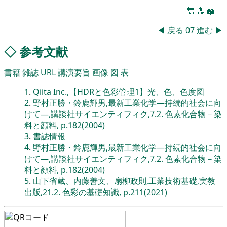
🔚
🔝
📖
◀
戻る
07
進む
▶
◇
参考文献
書籍
雑誌
URL
講演要旨
画像
図
表
1
.
Qiita Inc.,【HDRと色彩管理1】光、色、色度図
2
.
野村正勝・鈴鹿輝男,最新工業化学―持続的社会に向
けて―,講談社サイエンティフィク,7.2. 色素化合物－染
料と顔料, p.182(2004)
3
.
書誌情報
4
.
野村正勝・鈴鹿輝男,最新工業化学―持続的社会に向
けて―,講談社サイエンティフィク,7.2. 色素化合物－染
料と顔料, p.182(2004)
5
.
山下省蔵、内藤善文、扇柳政則,工業技術基礎,実教
出版,21.2. 色彩の基礎知識, p.211(2021)