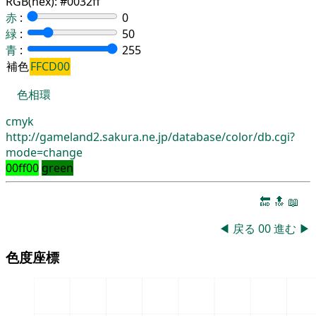
RGB(hex):
#0032ff
赤
:
0
緑
:
50
青
:
255
補色
FFCD00
色相環
cmyk
http://gameland2.sakura.ne.jp/database/color/db.cgi?
mode=change
00ff00
green
🔚
🔝
📖
◀
戻る
00
進む
▶
色度座標