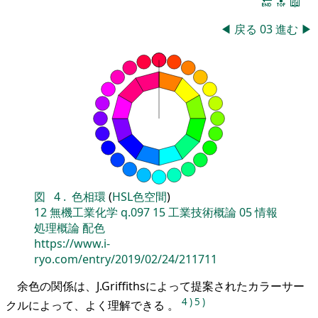
🔚
🔝
📖
◀
戻る
03
進む
▶
図
4
.
色相環
(
HSL色空間
)
12
無機工業化学
q.097
15
工業技術概論
05
情報
処理概論
配色
https://www.i-
ryo.com/entry/2019/02/24/211711
余色の関係は、J.Griffithsによって提案されたカラーサー
4
)
5
)
クルによって、よく理解できる 。