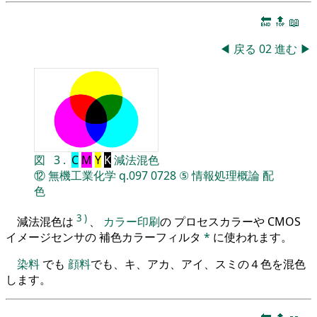
🔚
🔝
📖
◀
戻る
02
進む
▶
図
3
.
C
M
Y
K
減法混色
⑫
無機工業化学
q.097
0728
⑤
情報処理概論
配
色
3
)
減法混色は
、
カラー印刷
の プロセスカラーや CMOS
イメージセンサの 補色カラーフィルタ
*
に使われます。
染料
でも
顔料
でも、キ、アカ、アイ、スミの４色を混色
します。