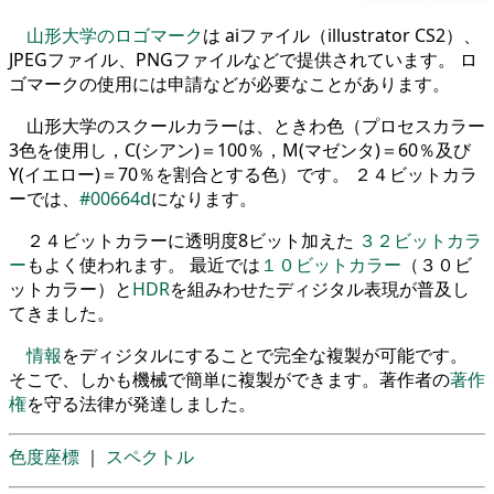
山形大学のロゴマーク
は aiファイル（illustrator CS2）、
JPEGファイル、PNGファイルなどで提供されています。 ロ
ゴマークの使用には申請などが必要なことがあります。
山形大学のスクールカラーは、ときわ色（プロセスカラー
3色を使用し，C(シアン)＝100％，M(マゼンタ)＝60％及び
Y(イエロー)＝70％を割合とする色）です。 ２４ビットカラ
ーでは、
#00664d
になります。
２４ビットカラーに透明度8ビット加えた
３２ビットカラ
ー
もよく使われます。 最近では
１０ビットカラー
（３０ビ
ットカラー）と
HDR
を組みわせたディジタル表現が普及し
てきました。
情報
をディジタルにすることで完全な複製が可能です。
そこで、しかも機械で簡単に複製ができます。著作者の
著作
権
を守る法律が発達しました。
色度座標
｜
スペクトル