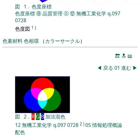
図
1
.
色度座標
色度座標
⑧
品質管理
⓪
⑫
無機工業化学
q.097
0728
1
)
色度図
色素材料
色相環
（
カラーサークル
）
🔚
🔝
📖
◀
戻る
01
進む
▶
図
2
.
R
G
B
加法混色
2
)
12
無機工業化学
q.097
0728
05
情報処理概論
配色