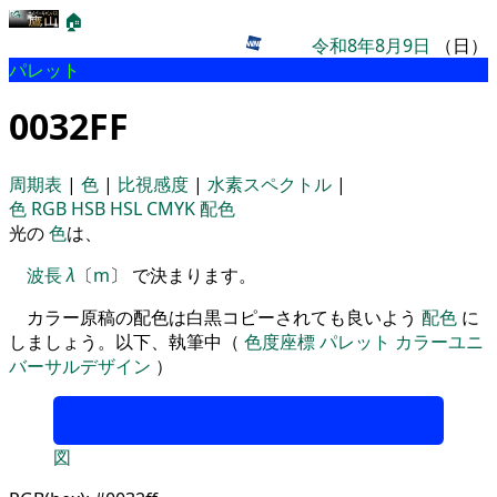
🏠
令和8年8月9日
（日）
パレット
0032FF
周期表
|
色
|
比視感度
|
水素スペクトル
|
色
RGB
HSB
HSL
CMYK
配色
光の
色
は、
波長
λ
〔
m
〕 で決まります。
カラー原稿の配色は白黒コピーされても良いよう
配色
に
しましょう。以下、執筆中（
色度座標
パレット
カラーユニ
バーサルデザイン
）
図