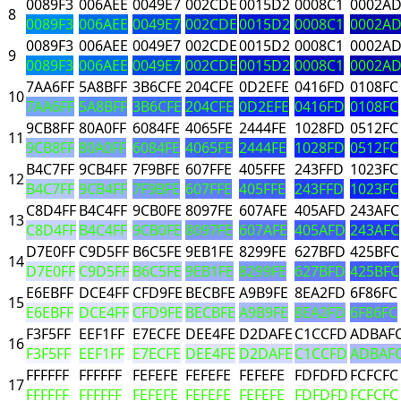
0089F3
006AEE
0049E7
002CDE
0015D2
0008C1
0002A
8
0089F3
006AEE
0049E7
002CDE
0015D2
0008C1
0002A
0089F3
006AEE
0049E7
002CDE
0015D2
0008C1
0002A
9
0089F3
006AEE
0049E7
002CDE
0015D2
0008C1
0002A
7AA6FF
5A8BFF
3B6CFE
204CFE
0D2EFE
0416FD
0108FC
10
7AA6FF
5A8BFF
3B6CFE
204CFE
0D2EFE
0416FD
0108FC
9CB8FF
80A0FF
6084FE
4065FE
2444FE
1028FD
0512FC
11
9CB8FF
80A0FF
6084FE
4065FE
2444FE
1028FD
0512FC
B4C7FF
9CB4FF
7F9BFE
607FFE
405FFE
243FFD
1023FC
12
B4C7FF
9CB4FF
7F9BFE
607FFE
405FFE
243FFD
1023FC
C8D4FF
B4C4FF
9CB0FE
8097FE
607AFE
405AFD
243AFC
13
C8D4FF
B4C4FF
9CB0FE
8097FE
607AFE
405AFD
243AFC
D7E0FF
C9D5FF
B6C5FE
9EB1FE
8299FE
627BFD
425BFC
14
D7E0FF
C9D5FF
B6C5FE
9EB1FE
8299FE
627BFD
425BFC
E6EBFF
DCE4FF
CFD9FE
BECBFE
A9B9FE
8EA2FD
6F86FC
15
E6EBFF
DCE4FF
CFD9FE
BECBFE
A9B9FE
8EA2FD
6F86FC
F3F5FF
EEF1FF
E7ECFE
DEE4FE
D2DAFE
C1CCFD
ADBAF
16
F3F5FF
EEF1FF
E7ECFE
DEE4FE
D2DAFE
C1CCFD
ADBAF
FFFFFF
FFFFFF
FEFEFE
FEFEFE
FEFEFE
FDFDFD
FCFCFC
17
FFFFFF
FFFFFF
FEFEFE
FEFEFE
FEFEFE
FDFDFD
FCFCFC