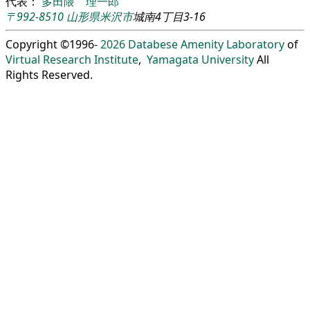
代表：
多田隈 理一郎
〒992-8510
山形県
米沢市
城南4丁目3-16
Copyright ©1996-
2026
Databese Amenity Laboratory
of
Virtual Research Institute
,
Yamagata University
All
Rights Reserved.