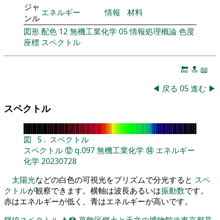
ジャ
エネルギー
情報
材料
ンル
図形
配色
12
無機工業化学
05
情報処理概論
色度
座標
スペクトル
🔚
🔝
📖
◀
戻る
05
進む
▶
スペクトル
図
5
.
スペクトル
スペクトル
⑫
q.097
無機工業化学
⑭
エネルギー
化学
20230728
太陽光
などの白色の可視光をプリズムで分光すると
スペ
クトル
が観察できます。横軸は波長あるいは
振動数
です。
赤はエネルギーが低く、青はエネルギーが高いです。
輝線スペクトル
👨‍🏫
葛飾区郷土と天文の博物館＠東京都葛