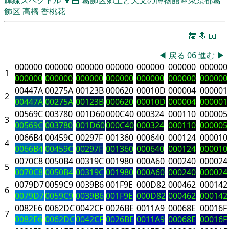
飾区
高橋 香桃花
🔚
🔝
📖
◀
戻る
06
進む
▶
000000
000000
000000
000000
000000
000000
000000
1
000000
000000
000000
000000
000000
000000
000000
00447A
00275A
00123B
000620
00010D
000004
000001
2
00447A
00275A
00123B
000620
00010D
000004
000001
00569C
003780
001D60
000C40
000324
000110
000005
3
00569C
003780
001D60
000C40
000324
000110
000005
0066B4
00459C
00297F
001360
000640
000124
000010
4
0066B4
00459C
00297F
001360
000640
000124
000010
0070C8
0050B4
00319C
001980
000A60
000240
000024
5
0070C8
0050B4
00319C
001980
000A60
000240
000024
0079D7
0059C9
0039B6
001F9E
000D82
000462
000142
6
0079D7
0059C9
0039B6
001F9E
000D82
000462
000142
0082E6
0062DC
0042CF
0026BE
0011A9
00068E
00016F
7
0082E6
0062DC
0042CF
0026BE
0011A9
00068E
00016F