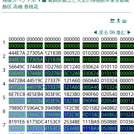
飾区
高橋 香桃花
🔚
🔝
📖
◀
戻る
06
進む
▶
000000
000000
000000
000000
000000
000000
00000
1
000000
000000
000000
000000
000000
000000
00000
444E7A
27305A
12183B
060920
01020D
000004
00000
2
444E7A
27305A
12183B
060920
01020D
000004
00000
56649C
374480
1D2760
0C1240
030624
010110
00000
3
56649C
374480
1D2760
0C1240
030624
010110
00000
6472B4
44519C
27337F
121A60
060A40
010324
00001
4
6472B4
44519C
27337F
121A60
060A40
010324
00001
6E7EC8
4E5EB4
303E9C
182380
090F60
020540
00012
5
6E7EC8
4E5EB4
303E9C
182380
090F60
020540
00012
7989D7
596AC9
3949B6
1F2C9E
0D1582
040862
01024
6
7989D7
596AC9
3949B6
1F2C9E
0D1582
040862
01024
8191E6
6173DC
4153CF
2534BE
111BA9
050B8E
01036
7
8191E6
6173DC
4153CF
2534BE
111BA9
050B8E
01036