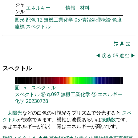
ジャ
エネルギー
情報
材料
ンル
図形
配色
12
無機工業化学
05
情報処理概論
色度
座標
スペクトル
🔚
🔝
📖
◀
戻る
05
進む
▶
スペクトル
図
5
.
スペクトル
スペクトル
⑫
q.097
無機工業化学
⑭
エネルギー
化学
20230728
太陽光
などの白色の可視光をプリズムで分光すると
スペ
クトル
が観察できます。横軸は波長あるいは
振動数
です。
赤はエネルギーが低く、青はエネルギーが高いです。
輝線スペクトル
👨‍🏫
葛飾区郷土と天文の博物館＠東京都葛