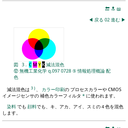
🔚
🔝
📖
◀
戻る
02
進む
▶
図
3
.
C
M
Y
K
減法混色
⑫
無機工業化学
q.097
0728
⑤
情報処理概論
配
色
3
)
減法混色は
、
カラー印刷
の プロセスカラーや CMOS
イメージセンサの 補色カラーフィルタ
*
に使われます。
染料
でも
顔料
でも、キ、アカ、アイ、スミの４色を混色
します。