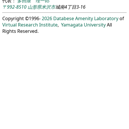
代表：
多田隈 理一郎
〒992-8510
山形県
米沢市
城南4丁目3-16
Copyright ©1996-
2026
Databese Amenity Laboratory
of
Virtual Research Institute
,
Yamagata University
All
Rights Reserved.