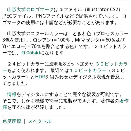
山形大学のロゴマーク
は aiファイル（illustrator CS2）、
JPEGファイル、PNGファイルなどで提供されています。 ロ
ゴマークの使用には申請などが必要なことがあります。
山形大学のスクールカラーは、ときわ色（プロセスカラー
3色を使用し，C(シアン)＝100％，M(マゼンタ)＝60％及び
Y(イエロー)＝70％を割合とする色）です。 ２４ビットカラ
ーでは、
#00664d
になります。
２４ビットカラーに透明度8ビット加えた
３２ビットカラ
ー
もよく使われます。 最近では
１０ビットカラー
（３０ビ
ットカラー）と
HDR
を組みわせたディジタル表現が普及し
てきました。
情報
をディジタルにすることで完全な複製が可能です。
そこで、しかも機械で簡単に複製ができます。著作者の
著作
権
を守る法律が発達しました。
色度座標
｜
スペクトル