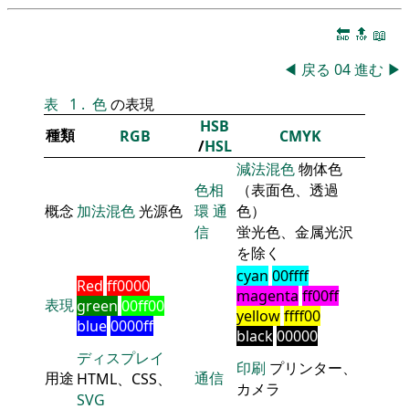
🔚
🔝
📖
◀
戻る
04
進む
▶
表
1
.
色
の表現
HSB
種類
RGB
CMYK
/
HSL
減法混色
物体色
色相
（表面色、透過
概念
加法混色
光源色
環
通
色）
信
蛍光色、金属光沢
を除く
cyan
00ffff
Red
ff0000
magenta
ff00ff
表現
green
00ff00
yellow
ffff00
blue
0000ff
black
00000
ディスプレイ
印刷
プリンター、
用途
通信
HTML、CSS、
カメラ
SVG