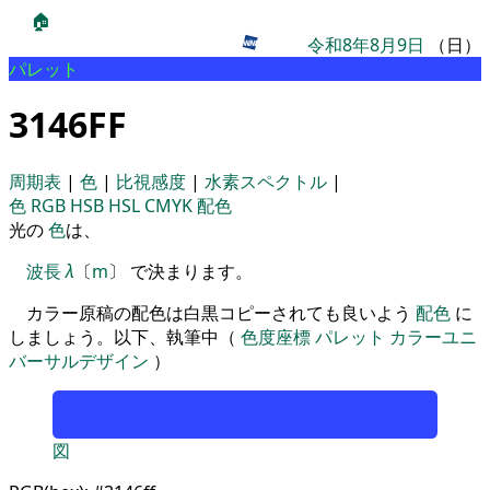
🏠
令和8年8月9日
（日）
パレット
3146FF
周期表
|
色
|
比視感度
|
水素スペクトル
|
色
RGB
HSB
HSL
CMYK
配色
光の
色
は、
波長
λ
〔
m
〕 で決まります。
カラー原稿の配色は白黒コピーされても良いよう
配色
に
しましょう。以下、執筆中（
色度座標
パレット
カラーユニ
バーサルデザイン
）
図