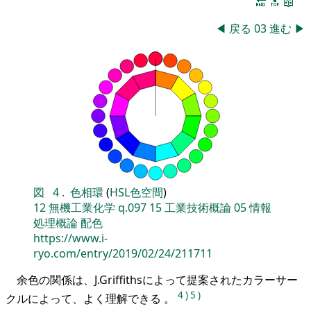
🔚
🔝
📖
◀
戻る
03
進む
▶
図
4
.
色相環
(
HSL色空間
)
12
無機工業化学
q.097
15
工業技術概論
05
情報
処理概論
配色
https://www.i-
ryo.com/entry/2019/02/24/211711
余色の関係は、J.Griffithsによって提案されたカラーサー
4
)
5
)
クルによって、よく理解できる 。