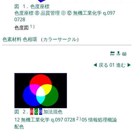
図
1
.
色度座標
色度座標
⑧
品質管理
⓪
⑫
無機工業化学
q.097
0728
1
)
色度図
色素材料
色相環
（
カラーサークル
）
🔚
🔝
📖
◀
戻る
01
進む
▶
図
2
.
R
G
B
加法混色
2
)
12
無機工業化学
q.097
0728
05
情報処理概論
配色