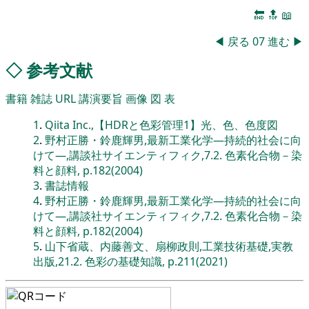
🔚
🔝
📖
◀
戻る
07
進む
▶
◇
参考文献
書籍
雑誌
URL
講演要旨
画像
図
表
1
.
Qiita Inc.,【HDRと色彩管理1】光、色、色度図
2
.
野村正勝・鈴鹿輝男,最新工業化学―持続的社会に向
けて―,講談社サイエンティフィク,7.2. 色素化合物－染
料と顔料, p.182(2004)
3
.
書誌情報
4
.
野村正勝・鈴鹿輝男,最新工業化学―持続的社会に向
けて―,講談社サイエンティフィク,7.2. 色素化合物－染
料と顔料, p.182(2004)
5
.
山下省蔵、内藤善文、扇柳政則,工業技術基礎,実教
出版,21.2. 色彩の基礎知識, p.211(2021)