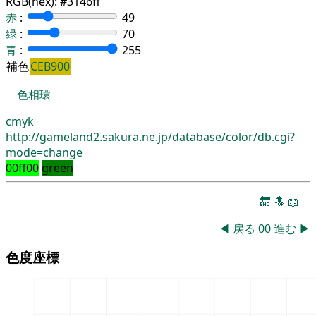
RGB(hex):
#3146ff
赤
:
49
緑
:
70
青
:
255
補色
CEB900
色相環
cmyk
http://gameland2.sakura.ne.jp/database/color/db.cgi?
mode=change
00ff00
green
🔚
🔝
📖
◀
戻る
00
進む
▶
色度座標