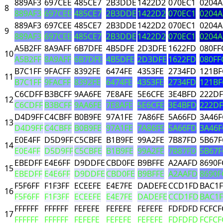
889AF3
697CEE
485CE7
2B3DDE
1422D2
070EC1
0204
8
889AF3
697CEE
485CE7
2B3DDE
1422D2
070EC1
0204
889AF3
697CEE
485CE7
2B3DDE
1422D2
070EC1
0204
9
889AF3
697CEE
485CE7
2B3DDE
1422D2
070EC1
0204
A5B2FF
8A9AFF
6B7DFE
4B5DFE
2D3DFE
1622FD
080FF
10
A5B2FF
8A9AFF
6B7DFE
4B5DFE
2D3DFE
1622FD
080FF
B7C1FF
9FACFF
8392FE
6474FE
4353FE
2734FD
121BF
11
B7C1FF
9FACFF
8392FE
6474FE
4353FE
2734FD
121BF
C6CDFF
B3BCFF
9AA6FE
7E8AFE
5E6CFE
3E4BFD
222D
12
C6CDFF
B3BCFF
9AA6FE
7E8AFE
5E6CFE
3E4BFD
222D
D4D9FF
C4CBFF
B0B9FE
97A1FE
7A86FE
5A66FD
3A46F
13
D4D9FF
C4CBFF
B0B9FE
97A1FE
7A86FE
5A66FD
3A46F
E0E4FF
D5D9FF
C5CBFE
B1B9FE
99A2FE
7B87FD
5B67F
14
E0E4FF
D5D9FF
C5CBFE
B1B9FE
99A2FE
7B87FD
5B67F
EBEDFF
E4E6FF
D9DDFE
CBD0FE
B9BFFE
A2AAFD
8690F
15
EBEDFF
E4E6FF
D9DDFE
CBD0FE
B9BFFE
A2AAFD
8690F
F5F6FF
F1F3FF
ECEEFE
E4E7FE
DADEFE
CCD1FD
BAC1
16
F5F6FF
F1F3FF
ECEEFE
E4E7FE
DADEFE
CCD1FD
BAC1
FFFFFF
FFFFFF
FEFEFE
FEFEFE
FEFEFE
FDFDFD
FCFCF
17
FFFFFF
FFFFFF
FEFEFE
FEFEFE
FEFEFE
FDFDFD
FCFCF