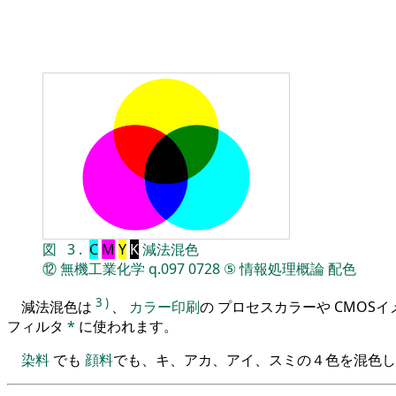
図
3
.
C
M
Y
K
減法混色
⑫
無機工業化学
q.097
0728
⑤
情報処理概論
配色
3
)
減法混色は
、
カラー印刷
の プロセスカラーや CMOS
フィルタ
*
に使われます。
染料
でも
顔料
でも、キ、アカ、アイ、スミの４色を混色し