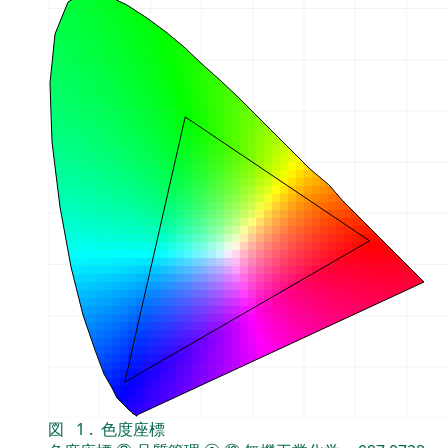
図
1
.
色度座標