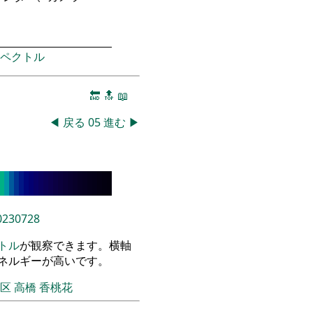
ペクトル
🔚
🔝
📖
◀
戻る
05
進む
▶
0230728
トル
が観察できます。横軸
エネルギーが高いです。
飾区
高橋 香桃花