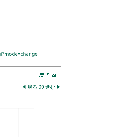
cgi?mode=change
🔚
🔝
📖
◀
戻る
00
進む
▶