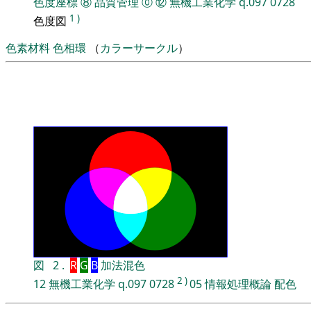
色度座標
⑧
品質管理
⓪
⑫
無機工業化学
q.097
0728
1
)
色度図
色素材料
色相環
（
カラーサークル
）
図
2
.
R
G
B
加法混色
2
)
12
無機工業化学
q.097
0728
05
情報処理概論
配色