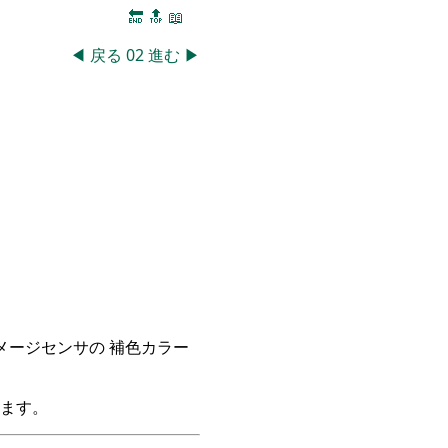
🔚
🔝
📖
◀
戻る
02
進む
▶
イメージセンサの 補色カラー
ます。