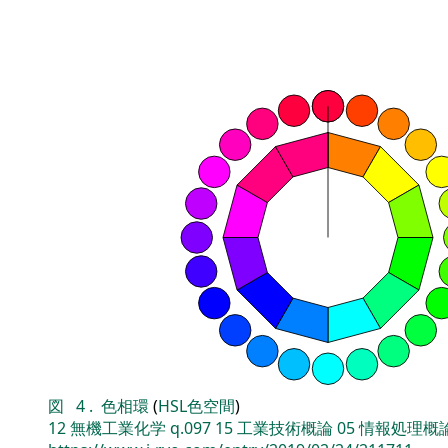
図
4
.
色相環
(
HSL色空間
)
12
無機工業化学
q.097
15
工業技術概論
05
情報処理概