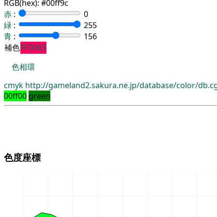
RGB(hex):
#00ff9c
赤
:
0
緑
:
255
青
:
156
補色
FF0063
色相環
cmyk
http://gameland2.sakura.ne.jp/database/color/db.
00ff00
green
色度座標