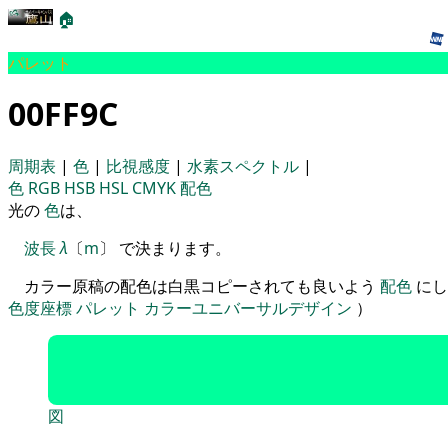
🏠
パレット
00FF9C
周期表
|
色
|
比視感度
|
水素スペクトル
|
色
RGB
HSB
HSL
CMYK
配色
光の
色
は、
波長
λ
〔
m
〕 で決まります。
カラー原稿の配色は白黒コピーされても良いよう
配色
にし
色度座標
パレット
カラーユニバーサルデザイン
）
図