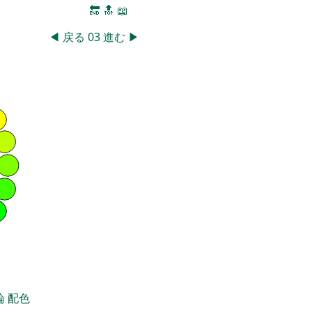
🔚
🔝
📖
◀
戻る
03
進む
▶
論
配色