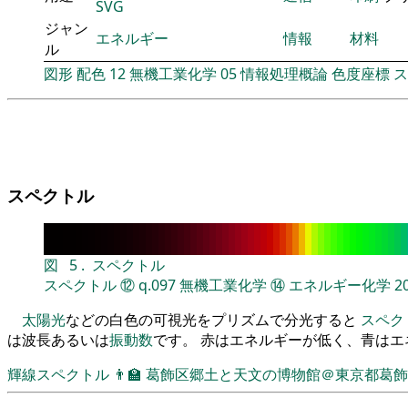
SVG
ジャン
エネルギー
情報
材料
ル
図形
配色
12
無機工業化学
05
情報処理概論
色度座標
ス
スペクトル
図
5
.
スペクトル
スペクトル
⑫
q.097
無機工業化学
⑭
エネルギー化学
2
太陽光
などの白色の可視光をプリズムで分光すると
スペク
は波長あるいは
振動数
です。 赤はエネルギーが低く、青は
輝線スペクトル
👨‍🏫
葛飾区郷土と天文の博物館＠東京都葛