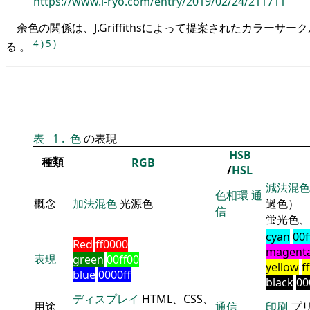
https://www.i-ryo.com/entry/2019/02/24/211711
余色の関係は、J.Griffithsによって提案されたカラーサ
4
)
5
)
る 。
表
1
.
色
の表現
HSB
種類
RGB
/
HSL
減法混色
色相環
通
概念
加法混色
光源色
過色）
信
蛍光色、
cyan
00f
Red
ff0000
magent
表現
green
00ff00
yellow
f
blue
0000ff
black
00
ディスプレイ
HTML、CSS、
用途
通信
印刷
プ