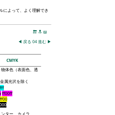
ークルによって、よく理解でき
🔚
🔝
📖
◀
戻る
04
進む
▶
CMYK
物体色（表面色、透
金属光沢を除く
fff
a
ff00ff
fff00
000
リンター、カメラ