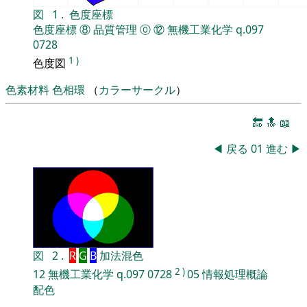
図
1
.
色度座標
色度座標
⑧
品質管理
⓪
⑫
無機工業化学
q.097
0728
1
)
色度図
色素材料
色相環
（
カラーサークル
）
🔚
🔝
📖
◀
戻る
01
進む
▶
図
2
.
R
G
B
加法混色
2
)
12
無機工業化学
q.097
0728
05
情報処理概論
配色