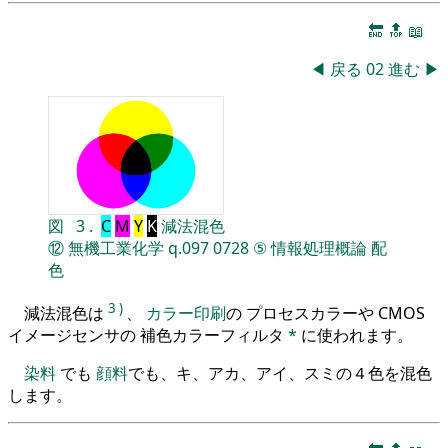
🔚
🔝
📖
◀
戻る
02
進む
▶
図
3
.
C
M
Y
K
減法混色
⑫
無機工業化学
q.097
0728
⑤
情報処理概論
配
色
3
)
減法混色は
、
カラー印刷
の プロセスカラーや CMOS
イメージセンサの 補色カラーフィルタ
*
に使われます。
染料
でも
顔料
でも、キ、アカ、アイ、スミの４色を混色
します。