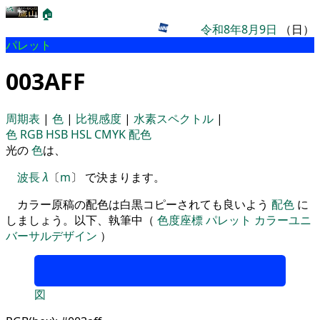
🏠
令和8年8月9日
（日）
パレット
003AFF
周期表
|
色
|
比視感度
|
水素スペクトル
|
色
RGB
HSB
HSL
CMYK
配色
光の
色
は、
波長
λ
〔
m
〕 で決まります。
カラー原稿の配色は白黒コピーされても良いよう
配色
に
しましょう。以下、執筆中（
色度座標
パレット
カラーユニ
バーサルデザイン
）
図