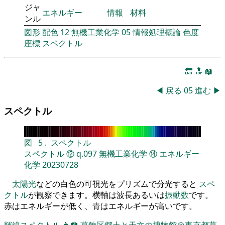
ジャ
エネルギー
情報
材料
ンル
図形
配色
12
無機工業化学
05
情報処理概論
色度
座標
スペクトル
🔚
🔝
📖
◀
戻る
05
進む
▶
スペクトル
図
5
.
スペクトル
スペクトル
⑫
q.097
無機工業化学
⑭
エネルギー
化学
20230728
太陽光
などの白色の可視光をプリズムで分光すると
スペ
クトル
が観察できます。横軸は波長あるいは
振動数
です。
赤はエネルギーが低く、青はエネルギーが高いです。
輝線スペクトル
👨‍🏫
葛飾区郷土と天文の博物館＠東京都葛