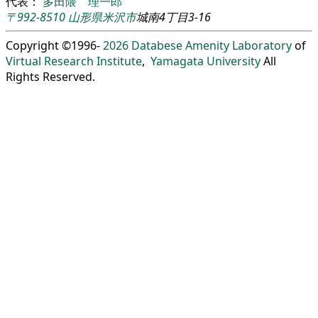
代表：
多田隈 理一郎
〒992-8510
山形県
米沢市
城南4丁目3-16
Copyright ©1996-
2026
Databese Amenity Laboratory
of
Virtual Research Institute
,
Yamagata University
All
Rights Reserved.