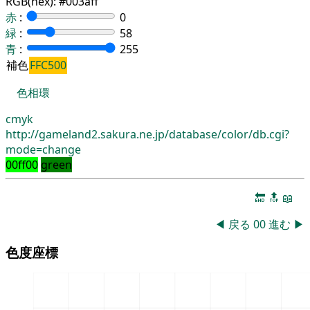
RGB(hex):
#003aff
赤
:
0
緑
:
58
青
:
255
補色
FFC500
色相環
cmyk
http://gameland2.sakura.ne.jp/database/color/db.cgi?
mode=change
00ff00
green
🔚
🔝
📖
◀
戻る
00
進む
▶
色度座標