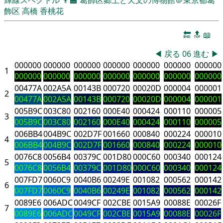
飾区
高橋 香桃花
🔚
🔝
📖
◀
戻る
06
進む
▶
000000
000000
000000
000000
000000
000000
000000
1
000000
000000
000000
000000
000000
000000
000000
00477A
002A5A
00143B
000720
00020D
000004
000001
2
00477A
002A5A
00143B
000720
00020D
000004
000001
005B9C
003C80
002160
000E40
000424
000110
000005
3
005B9C
003C80
002160
000E40
000424
000110
000005
006BB4
004B9C
002D7F
001660
000840
000224
000010
4
006BB4
004B9C
002D7F
001660
000840
000224
000010
0076C8
0056B4
00379C
001D80
000C60
000340
000124
5
0076C8
0056B4
00379C
001D80
000C60
000340
000124
007FD7
0060C9
0040B6
00249E
001082
000562
000142
6
007FD7
0060C9
0040B6
00249E
001082
000562
000142
0089E6
006ADC
0049CF
002CBE
0015A9
00088E
00026F
7
0089E6
006ADC
0049CF
002CBE
0015A9
00088E
00026F