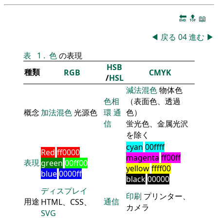
🔚
🔝
📖
◀
戻る
04
進む
▶
表
1
.
色
の表現
HSB
種類
RGB
CMYK
/
HSL
減法混色
物体色
色相
（表面色、透過
概念
加法混色
光源色
環
通
色）
信
蛍光色、金属光沢
を除く
cyan
00ffff
Red
ff0000
magenta
ff00ff
表現
green
00ff00
yellow
ffff00
blue
0000ff
black
00000
ディスプレイ
印刷
プリンター、
用途
通信
HTML、CSS、
カメラ
SVG