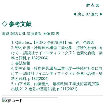
🔚
🔝
📖
◀
戻る
07
進む
▶
◇
参考文献
書籍
雑誌
URL
講演要旨
画像
図
表
1
.
Qiita Inc.,【HDRと色彩管理1】光、色、色度図
2
.
野村正勝・鈴鹿輝男,最新工業化学―持続的社会に向
けて―,講談社サイエンティフィク,7.2. 色素化合物－染
料と顔料, p.182(2004)
3
.
書誌情報
4
.
野村正勝・鈴鹿輝男,最新工業化学―持続的社会に向
けて―,講談社サイエンティフィク,7.2. 色素化合物－染
料と顔料, p.182(2004)
5
.
山下省蔵、内藤善文、扇柳政則,工業技術基礎,実教
出版,21.2. 色彩の基礎知識, p.211(2021)