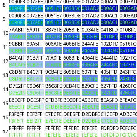
0090F3
0072EE
0051E7
0033DE
001AD2
000AC1
0003A
8
0090F3
0072EE
0051E7
0033DE
001AD2
000AC1
0003A
0090F3
0072EE
0051E7
0033DE
001AD2
000AC1
0003A
9
0090F3
0072EE
0051E7
0033DE
001AD2
000AC1
0003A
7AABFF
5A91FF
3B73FE
2053FE
0D34FE
041BFD
010BFC
10
7AABFF
5A91FF
3B73FE
2053FE
0D34FE
041BFD
010BFC
9CBBFF
80A5FF
608AFE
406BFE
244AFE
102DFD
0516FC
11
9CBBFF
80A5FF
608AFE
406BFE
244AFE
102DFD
0516FC
B4CAFF
9CB7FF
7FA0FE
6083FE
4064FE
2444FD
1027FC
12
B4CAFF
9CB7FF
7FA0FE
6083FE
4064FE
2444FD
1027FC
C8D6FF
B4C7FF
9CB4FE
809BFE
607FFE
405FFD
243FFC
13
C8D6FF
B4C7FF
9CB4FE
809BFE
607FFE
405FFD
243FFC
D7E2FF
C9D6FF
B6C8FE
9EB4FE
829CFE
627FFD
4260FC
14
D7E2FF
C9D6FF
B6C8FE
9EB4FE
829CFE
627FFD
4260FC
E6ECFF
DCE5FF
CFDBFE
BECDFE
A9BCFE
8EA5FD
6F8AFC
15
E6ECFF
DCE5FF
CFDBFE
BECDFE
A9BCFE
8EA5FD
6F8AFC
F3F6FF
EEF2FF
E7ECFE
DEE5FE
D2DBFE
C1CEFD
ADBCF
16
F3F6FF
EEF2FF
E7ECFE
DEE5FE
D2DBFE
C1CEFD
ADBCF
FFFFFF
FFFFFF
FEFEFE
FEFEFE
FEFEFE
FDFDFD
FCFCFC
17
FFFFFF
FFFFFF
FEFEFE
FEFEFE
FEFEFE
FDFDFD
FCFCFC