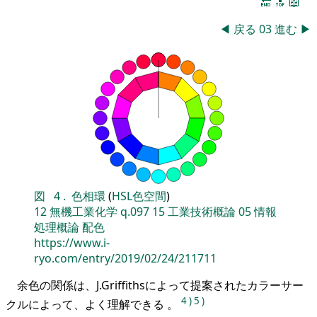
🔚
🔝
📖
◀
戻る
03
進む
▶
図
4
.
色相環
(
HSL色空間
)
12
無機工業化学
q.097
15
工業技術概論
05
情報
処理概論
配色
https://www.i-
ryo.com/entry/2019/02/24/211711
余色の関係は、J.Griffithsによって提案されたカラーサー
4
)
5
)
クルによって、よく理解できる 。