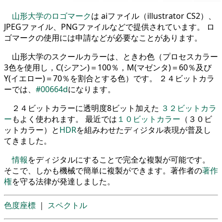
山形大学のロゴマーク
は aiファイル（illustrator CS2）、
JPEGファイル、PNGファイルなどで提供されています。 ロ
ゴマークの使用には申請などが必要なことがあります。
山形大学のスクールカラーは、ときわ色（プロセスカラー
3色を使用し，C(シアン)＝100％，M(マゼンタ)＝60％及び
Y(イエロー)＝70％を割合とする色）です。 ２４ビットカラ
ーでは、
#00664d
になります。
２４ビットカラーに透明度8ビット加えた
３２ビットカラ
ー
もよく使われます。 最近では
１０ビットカラー
（３０ビ
ットカラー）と
HDR
を組みわせたディジタル表現が普及し
てきました。
情報
をディジタルにすることで完全な複製が可能です。
そこで、しかも機械で簡単に複製ができます。著作者の
著作
権
を守る法律が発達しました。
色度座標
｜
スペクトル