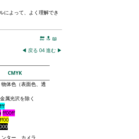
ークルによって、よく理解でき
🔚
🔝
📖
◀
戻る
04
進む
▶
CMYK
物体色（表面色、透
金属光沢を除く
fff
a
ff00ff
fff00
000
リンター、カメラ