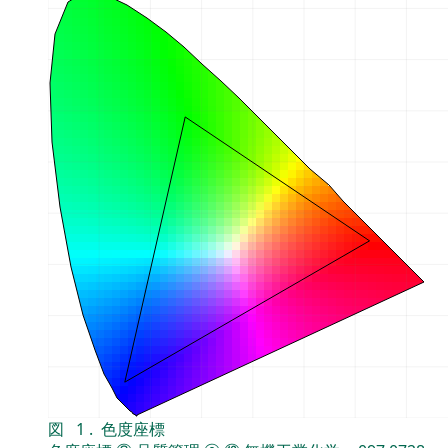
図
1
.
色度座標