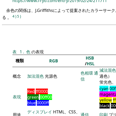
https://www.i-ryo.com/entry/2019/02/24/211711
余色の関係は、J.Griffithsによって提案されたカラーサ
4
)
5
)
る 。
表
1
.
色
の表現
HSB
種類
RGB
/
HSL
減法混色
色相環
通
概念
加法混色
光源色
過色）
信
蛍光色、
cyan
00f
Red
ff0000
magent
表現
green
00ff00
yellow
f
blue
0000ff
black
00
ディスプレイ
HTML、CSS、
用途
通信
印刷
プ