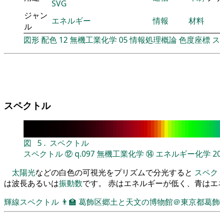
SVG
ジャン
エネルギー
情報
材料
ル
図形
配色
12
無機工業化学
05
情報処理概論
色度座標
ス
スペクトル
図
5
.
スペクトル
スペクトル
⑫
q.097
無機工業化学
⑭
エネルギー化学
2
太陽光
などの白色の可視光をプリズムで分光すると
スペク
は波長あるいは
振動数
です。 赤はエネルギーが低く、青は
輝線スペクトル
👨‍🏫
葛飾区郷土と天文の博物館＠東京都葛