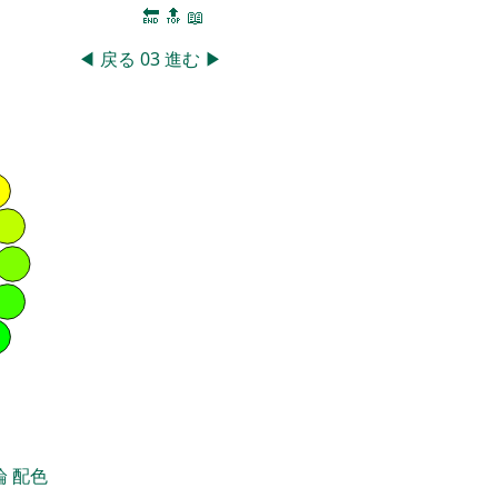
🔚
🔝
📖
◀
戻る
03
進む
▶
論
配色