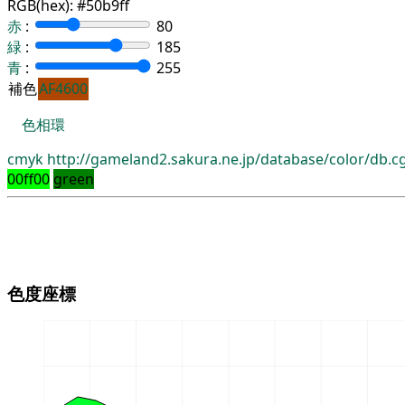
RGB(hex):
#50b9ff
赤
:
80
緑
:
185
青
:
255
補色
AF4600
色相環
cmyk
http://gameland2.sakura.ne.jp/database/color/db.
00ff00
green
色度座標