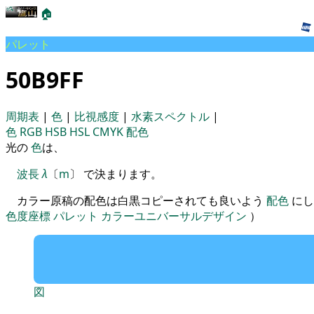
🏠
パレット
50B9FF
周期表
|
色
|
比視感度
|
水素スペクトル
|
色
RGB
HSB
HSL
CMYK
配色
光の
色
は、
波長
λ
〔
m
〕 で決まります。
カラー原稿の配色は白黒コピーされても良いよう
配色
にし
色度座標
パレット
カラーユニバーサルデザイン
）
図