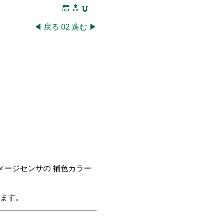
🔚
🔝
📖
◀
戻る
02
進む
▶
イメージセンサの 補色カラー
ます。