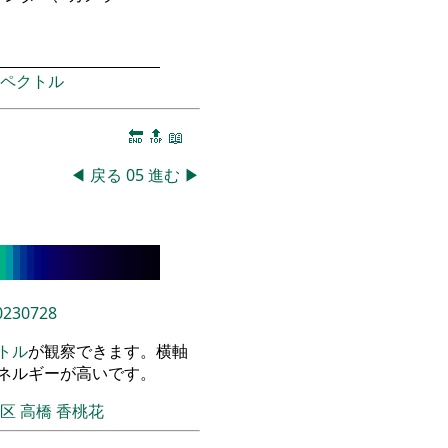
ペクトル
🔚
🔝
📖
◀
戻る
05
進む
▶
0230728
トル
が観察できます。横軸
エネルギーが高いです。
飾区
高橋 香桃花