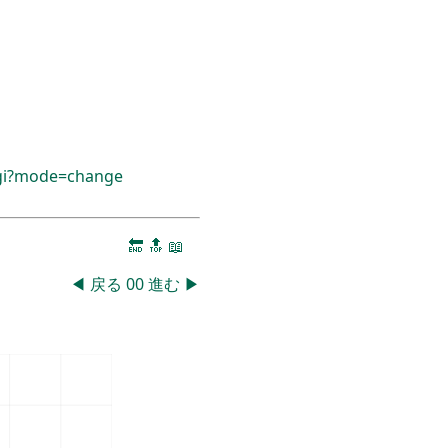
cgi?mode=change
🔚
🔝
📖
◀
戻る
00
進む
▶