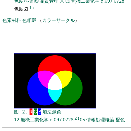
色度座標
⑧
品質管理
⓪
⑫
無機工業化学
q.097
0728
1
)
色度図
色素材料
色相環
（
カラーサークル
）
図
2
.
R
G
B
加法混色
2
)
12
無機工業化学
q.097
0728
05
情報処理概論
配色