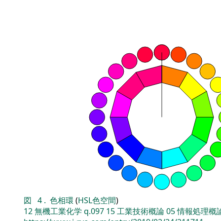
図
4
.
色相環
(
HSL色空間
)
12
無機工業化学
q.097
15
工業技術概論
05
情報処理概