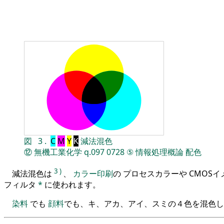
図
3
.
C
M
Y
K
減法混色
⑫
無機工業化学
q.097
0728
⑤
情報処理概論
配色
3
)
減法混色は
、
カラー印刷
の プロセスカラーや CMOS
フィルタ
*
に使われます。
染料
でも
顔料
でも、キ、アカ、アイ、スミの４色を混色し