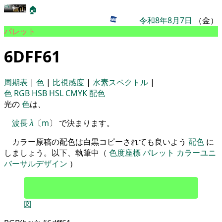
🏠
令和8年8月7日
（金）
パレット
6DFF61
周期表
|
色
|
比視感度
|
水素スペクトル
|
色
RGB
HSB
HSL
CMYK
配色
光の
色
は、
波長
λ
〔
m
〕 で決まります。
カラー原稿の配色は白黒コピーされても良いよう
配色
に
しましょう。以下、執筆中（
色度座標
パレット
カラーユニ
バーサルデザイン
）
図