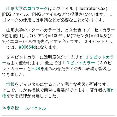
山形大学のロゴマーク
は aiファイル（illustrator CS2）、
JPEGファイル、PNGファイルなどで提供されています。 ロ
ゴマークの使用には申請などが必要なことがあります。
山形大学のスクールカラーは、ときわ色（プロセスカラー
3色を使用し，C(シアン)＝100％，M(マゼンタ)＝60％及び
Y(イエロー)＝70％を割合とする色）です。 ２４ビットカラ
ーでは、
#00664d
になります。
２４ビットカラーに透明度8ビット加えた
３２ビットカラ
ー
もよく使われます。 最近では
１０ビットカラー
（３０ビ
ットカラー）と
HDR
を組みわせたディジタル表現が普及し
てきました。
情報
をディジタルにすることで完全な複製が可能です。
そこで、しかも機械で簡単に複製ができます。著作者の
著作
権
を守る法律が発達しました。
色度座標
｜
スペクトル