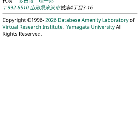
代表：
多田隈 理一郎
〒992-8510
山形県
米沢市
城南4丁目3-16
Copyright ©1996-
2026
Databese Amenity Laboratory
of
Virtual Research Institute
,
Yamagata University
All
Rights Reserved.