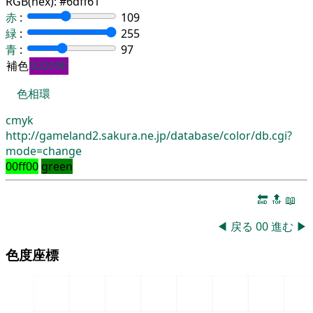
RGB(hex):
#6dff61
赤
:
109
緑
:
255
青
:
97
補色
92009E
色相環
cmyk
http://gameland2.sakura.ne.jp/database/color/db.cgi?
mode=change
00ff00
green
🔚
🔝
📖
◀
戻る
00
進む
▶
色度座標