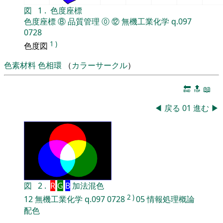
図
1
.
色度座標
色度座標
⑧
品質管理
⓪
⑫
無機工業化学
q.097
0728
1
)
色度図
色素材料
色相環
（
カラーサークル
）
🔚
🔝
📖
◀
戻る
01
進む
▶
図
2
.
R
G
B
加法混色
2
)
12
無機工業化学
q.097
0728
05
情報処理概論
配色