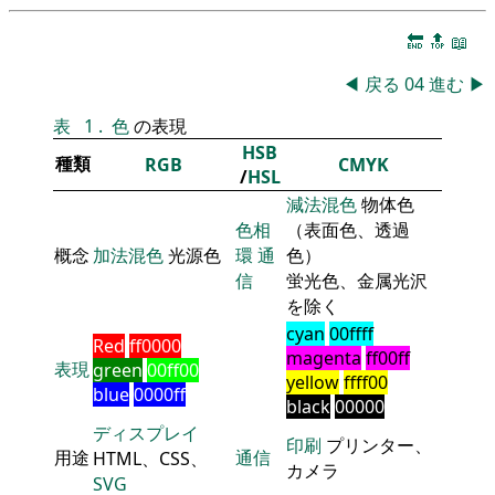
🔚
🔝
📖
◀
戻る
04
進む
▶
表
1
.
色
の表現
HSB
種類
RGB
CMYK
/
HSL
減法混色
物体色
色相
（表面色、透過
概念
加法混色
光源色
環
通
色）
信
蛍光色、金属光沢
を除く
cyan
00ffff
Red
ff0000
magenta
ff00ff
表現
green
00ff00
yellow
ffff00
blue
0000ff
black
00000
ディスプレイ
印刷
プリンター、
用途
通信
HTML、CSS、
カメラ
SVG