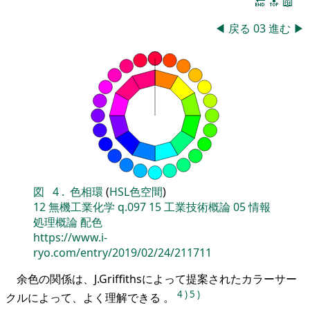
🔚
🔝
📖
◀
戻る
03
進む
▶
図
4
.
色相環
(
HSL色空間
)
12
無機工業化学
q.097
15
工業技術概論
05
情報
処理概論
配色
https://www.i-
ryo.com/entry/2019/02/24/211711
余色の関係は、J.Griffithsによって提案されたカラーサー
4
)
5
)
クルによって、よく理解できる 。