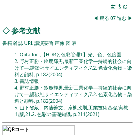
🔚
🔝
📖
◀
戻る
07
進む
▶
◇
参考文献
書籍
雑誌
URL
講演要旨
画像
図
表
1
.
Qiita Inc.,【HDRと色彩管理1】光、色、色度図
2
.
野村正勝・鈴鹿輝男,最新工業化学―持続的社会に向
けて―,講談社サイエンティフィク,7.2. 色素化合物－染
料と顔料, p.182(2004)
3
.
書誌情報
4
.
野村正勝・鈴鹿輝男,最新工業化学―持続的社会に向
けて―,講談社サイエンティフィク,7.2. 色素化合物－染
料と顔料, p.182(2004)
5
.
山下省蔵、内藤善文、扇柳政則,工業技術基礎,実教
出版,21.2. 色彩の基礎知識, p.211(2021)