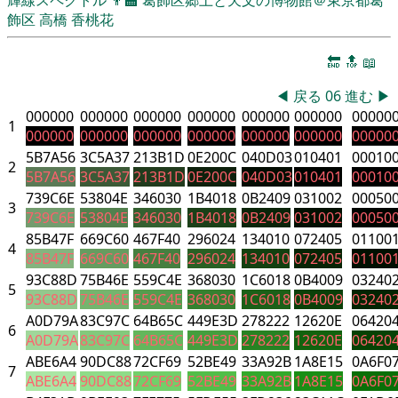
飾区
高橋 香桃花
🔚
🔝
📖
◀
戻る
06
進む
▶
000000
000000
000000
000000
000000
000000
00000
1
000000
000000
000000
000000
000000
000000
00000
5B7A56
3C5A37
213B1D
0E200C
040D03
010401
00010
2
5B7A56
3C5A37
213B1D
0E200C
040D03
010401
00010
739C6E
53804E
346030
1B4018
0B2409
031002
00050
3
739C6E
53804E
346030
1B4018
0B2409
031002
00050
85B47F
669C60
467F40
296024
134010
072405
01100
4
85B47F
669C60
467F40
296024
134010
072405
01100
93C88D
75B46E
559C4E
368030
1C6018
0B4009
03240
5
93C88D
75B46E
559C4E
368030
1C6018
0B4009
03240
A0D79A
83C97C
64B65C
449E3D
278222
12620E
06420
6
A0D79A
83C97C
64B65C
449E3D
278222
12620E
06420
ABE6A4
90DC88
72CF69
52BE49
33A92B
1A8E15
0A6F0
7
ABE6A4
90DC88
72CF69
52BE49
33A92B
1A8E15
0A6F0