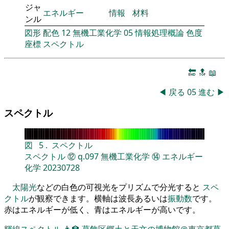
ジャ
エネルギー
情報
材料
ンル
図形
配色
12
無機工業化学
05
情報処理概論
色度
座標
スペクトル
🔚
🔝
📖
◀
戻る
05
進む
▶
スペクトル
図
5
.
スペクトル
スペクトル
⑫
q.097
無機工業化学
⑭
エネルギー
化学
20230728
太陽光
などの白色の可視光をプリズムで分光すると
スペ
クトル
が観察できます。横軸は波長あるいは
振動数
です。
赤はエネルギーが低く、青はエネルギーが高いです。
輝線スペクトル
👨‍🏫
葛飾区郷土と天文の博物館＠東京都葛