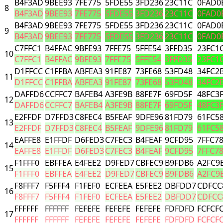
B4F3AD
9BEE93
7FE775
5FDE55
3FD236
23C11C
0FAD0
8
B4F3AD
9BEE93
7FE775
5FDE55
3FD236
23C11C
0FAD0
B4F3AD
9BEE93
7FE775
5FDE55
3FD236
23C11C
0FAD0
9
B4F3AD
9BEE93
7FE775
5FDE55
3FD236
23C11C
0FAD0
C7FFC1
B4FFAC
9BFE93
7FFE75
5FFE54
3FFD35
23FC1
10
C7FFC1
B4FFAC
9BFE93
7FFE75
5FFE54
3FFD35
23FC1
D1FFCC
C1FFBA
ABFEA3
91FE87
73FE68
53FD48
34FC2
11
D1FFCC
C1FFBA
ABFEA3
91FE87
73FE68
53FD48
34FC2
DAFFD6
CCFFC7
BAFEB4
A3FE9B
88FE7F
69FD5F
48FC3
12
DAFFD6
CCFFC7
BAFEB4
A3FE9B
88FE7F
69FD5F
48FC3
E2FFDF
D7FFD3
C8FEC4
B5FEAF
9DFE96
81FD79
61FC5
13
E2FFDF
D7FFD3
C8FEC4
B5FEAF
9DFE96
81FD79
61FC5
EAFFE8
E1FFDF
D6FED3
C7FEC3
B4FEAF
9CFD95
7FFC7
14
EAFFE8
E1FFDF
D6FED3
C7FEC3
B4FEAF
9CFD95
7FFC7
F1FFF0
EBFFEA
E4FEE2
D9FED7
CBFEC9
B9FDB6
A2FC9
15
F1FFF0
EBFFEA
E4FEE2
D9FED7
CBFEC9
B9FDB6
A2FC9
F8FFF7
F5FFF4
F1FEF0
ECFEEA
E5FEE2
DBFDD7
CDFCC
16
F8FFF7
F5FFF4
F1FEF0
ECFEEA
E5FEE2
DBFDD7
CDFCC
FFFFFF
FFFFFF
FEFEFE
FEFEFE
FEFEFE
FDFDFD
FCFCF
17
FFFFFF
FFFFFF
FEFEFE
FEFEFE
FEFEFE
FDFDFD
FCFCF