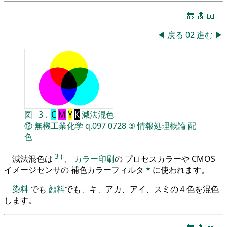
🔚
🔝
📖
◀
戻る
02
進む
▶
図
3
.
C
M
Y
K
減法混色
⑫
無機工業化学
q.097
0728
⑤
情報処理概論
配
色
3
)
減法混色は
、
カラー印刷
の プロセスカラーや CMOS
イメージセンサの 補色カラーフィルタ
*
に使われます。
染料
でも
顔料
でも、キ、アカ、アイ、スミの４色を混色
します。