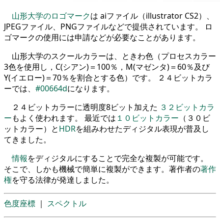
山形大学のロゴマーク
は aiファイル（illustrator CS2）、
JPEGファイル、PNGファイルなどで提供されています。 ロ
ゴマークの使用には申請などが必要なことがあります。
山形大学のスクールカラーは、ときわ色（プロセスカラー
3色を使用し，C(シアン)＝100％，M(マゼンタ)＝60％及び
Y(イエロー)＝70％を割合とする色）です。 ２４ビットカラ
ーでは、
#00664d
になります。
２４ビットカラーに透明度8ビット加えた
３２ビットカラ
ー
もよく使われます。 最近では
１０ビットカラー
（３０ビ
ットカラー）と
HDR
を組みわせたディジタル表現が普及し
てきました。
情報
をディジタルにすることで完全な複製が可能です。
そこで、しかも機械で簡単に複製ができます。著作者の
著作
権
を守る法律が発達しました。
色度座標
｜
スペクトル