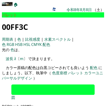
🏠
令和8年8月8日
（土）
パレット
00FF3C
周期表
|
色
|
比視感度
|
水素スペクトル
|
色
RGB
HSB
HSL
CMYK
配色
光の
色
は、
波長
λ
〔
m
〕 で決まります。
カラー原稿の配色は白黒コピーされても良いよう
配色
に
しましょう。以下、執筆中（
色度座標
パレット
カラーユニ
バーサルデザイン
）
図