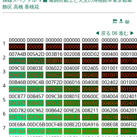
飾区
高橋 香桃花
🔚
🔝
📖
◀
戻る
06
進む
▶
000000
000000
000000
000000
000000
000000
000000
1
000000
000000
000000
000000
000000
000000
000000
007A4B
005A2D
003B16
002008
000D02
000400
000100
2
007A4B
005A2D
003B16
002008
000D02
000400
000100
009C5E
00803E
006022
00400F
002405
001001
000500
3
009C5E
00803E
006022
00400F
002405
001001
000500
00B46B
009C4B
007F2D
006016
004008
002402
001000
4
00B46B
009C4B
007F2D
006016
004008
002402
001000
00C877
00B457
009C38
00801E
00600C
004004
002401
5
00C877
00B457
009C38
00801E
00600C
004004
002401
00D782
00C962
00B642
009E26
008211
006206
004201
6
00D782
00C962
00B642
009E26
008211
006206
004201
00E68A
00DC6B
00CF4B
00BE2D
00A916
008E08
006F02
7
00E68A
00DC6B
00CF4B
00BE2D
00A916
008E08
006F02