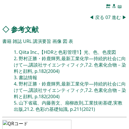
🔚
🔝
📖
◀
戻る
07
進む
▶
◇
参考文献
書籍
雑誌
URL
講演要旨
画像
図
表
1
.
Qiita Inc.,【HDRと色彩管理1】光、色、色度図
2
.
野村正勝・鈴鹿輝男,最新工業化学―持続的社会に向
けて―,講談社サイエンティフィク,7.2. 色素化合物－染
料と顔料, p.182(2004)
3
.
書誌情報
4
.
野村正勝・鈴鹿輝男,最新工業化学―持続的社会に向
けて―,講談社サイエンティフィク,7.2. 色素化合物－染
料と顔料, p.182(2004)
5
.
山下省蔵、内藤善文、扇柳政則,工業技術基礎,実教
出版,21.2. 色彩の基礎知識, p.211(2021)