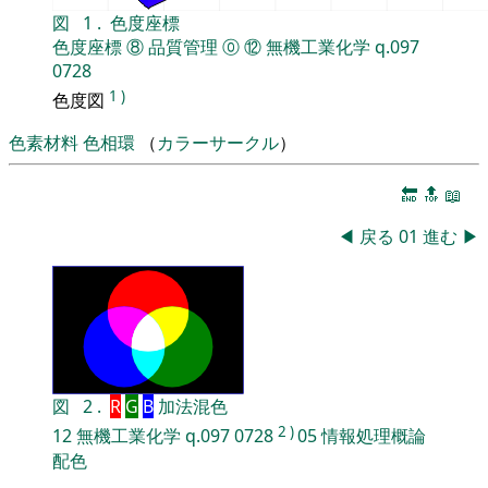
図
1
.
色度座標
色度座標
⑧
品質管理
⓪
⑫
無機工業化学
q.097
0728
1
)
色度図
色素材料
色相環
（
カラーサークル
）
🔚
🔝
📖
◀
戻る
01
進む
▶
図
2
.
R
G
B
加法混色
2
)
12
無機工業化学
q.097
0728
05
情報処理概論
配色