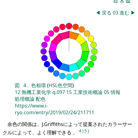
🔚
🔝
📖
◀
戻る
03
進む
▶
図
4
.
色相環
(
HSL色空間
)
12
無機工業化学
q.097
15
工業技術概論
05
情報
処理概論
配色
https://www.i-
ryo.com/entry/2019/02/24/211711
余色の関係は、J.Griffithsによって提案されたカラーサー
4
)
5
)
クルによって、よく理解できる 。