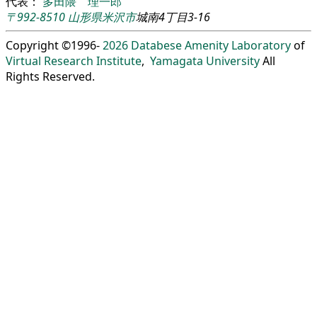
代表：
多田隈 理一郎
〒992-8510
山形県
米沢市
城南4丁目3-16
Copyright ©1996-
2026
Databese Amenity Laboratory
of
Virtual Research Institute
,
Yamagata University
All
Rights Reserved.