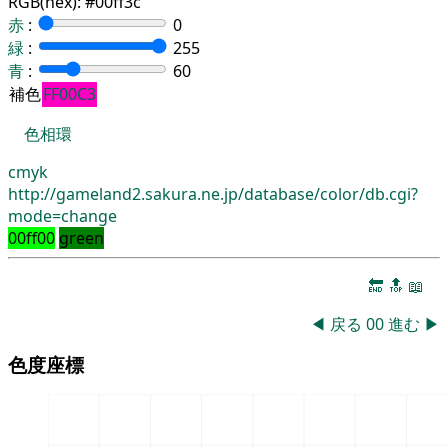
RGB(hex):
#00ff3c
赤
:
0
緑
:
255
青
:
60
補色
FF00C3
色相環
cmyk
http://gameland2.sakura.ne.jp/database/color/db.cgi?
mode=change
00ff00
green
🔚
🔝
📖
◀
戻る
00
進む
▶
色度座標