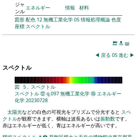
ジャ
エネルギー
情報
材料
ンル
図形
配色
12
無機工業化学
05
情報処理概論
色度
座標
スペクトル
🔚
🔝
📖
◀
戻る
05
進む
▶
スペクトル
図
5
.
スペクトル
スペクトル
⑫
q.097
無機工業化学
⑭
エネルギー
化学
20230728
太陽光
などの白色の可視光をプリズムで分光すると
スペ
クトル
が観察できます。横軸は波長あるいは
振動数
です。
赤はエネルギーが低く、青はエネルギーが高いです。
輝線スペクトル
👨‍🏫
葛飾区郷土と天文の博物館＠東京都葛