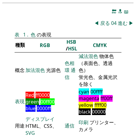
🔚
🔝
📖
◀
戻る
04
進む
▶
表
1
.
色
の表現
HSB
種類
RGB
CMYK
/
HSL
減法混色
物体色
色相
（表面色、透過
概念
加法混色
光源色
環
通
色）
信
蛍光色、金属光沢
を除く
cyan
00ffff
Red
ff0000
magenta
ff00ff
表現
green
00ff00
yellow
ffff00
blue
0000ff
black
00000
ディスプレイ
印刷
プリンター、
用途
通信
HTML、CSS、
カメラ
SVG