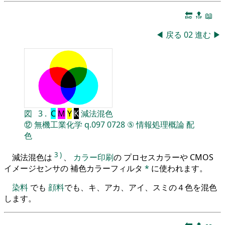
🔚
🔝
📖
◀
戻る
02
進む
▶
図
3
.
C
M
Y
K
減法混色
⑫
無機工業化学
q.097
0728
⑤
情報処理概論
配
色
3
)
減法混色は
、
カラー印刷
の プロセスカラーや CMOS
イメージセンサの 補色カラーフィルタ
*
に使われます。
染料
でも
顔料
でも、キ、アカ、アイ、スミの４色を混色
します。