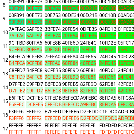
00F391
00EE73
00E753
00DE34
00D21B
00C10B
00AD0
8
00F391
00EE73
00E753
00DE34
00D21B
00C10B
00AD0
00F391
00EE73
00E753
00DE34
00D21B
00C10B
00AD0
9
00F391
00EE73
00E753
00DE34
00D21B
00C10B
00AD0
7AFFAC
5AFF92
3BFE74
20FE54
0DFE35
04FD1B
01FC0
10
7AFFAC
5AFF92
3BFE74
20FE54
0DFE35
04FD1B
01FC0
9CFFBD
80FFA6
60FE8B
40FE6D
24FE4C
10FD2E
05FC17
11
9CFFBD
80FFA6
60FE8B
40FE6D
24FE4C
10FD2E
05FC17
B4FFCA
9CFFB8
7FFEA0
60FE84
40FE65
24FD45
10FC28
12
B4FFCA
9CFFB8
7FFEA0
60FE84
40FE65
24FD45
10FC28
C8FFD7
B4FFC8
9CFEB5
80FE9D
60FE81
40FD61
24FC41
13
C8FFD7
B4FFC8
9CFEB5
80FE9D
60FE81
40FD61
24FC41
D7FFE2
C9FFD7
B6FEC8
9EFEB5
82FE9D
62FD81
42FC61
14
D7FFE2
C9FFD7
B6FEC8
9EFEB5
82FE9D
62FD81
42FC61
E6FFEC
DCFFE5
CFFEDB
BEFECD
A9FEBC
8EFDA5
6FFC8A
15
E6FFEC
DCFFE5
CFFEDB
BEFECD
A9FEBC
8EFDA5
6FFC8A
F3FFF6
EEFFF2
E7FEED
DEFEE6
D2FEDD
C1FDD0
ADFCB
16
F3FFF6
EEFFF2
E7FEED
DEFEE6
D2FEDD
C1FDD0
ADFCB
FFFFFF
FFFFFF
FEFEFE
FEFEFE
FEFEFE
FDFDFD
FCFCFC
17
FFFFFF
FFFFFF
FEFEFE
FEFEFE
FEFEFE
FDFDFD
FCFCFC