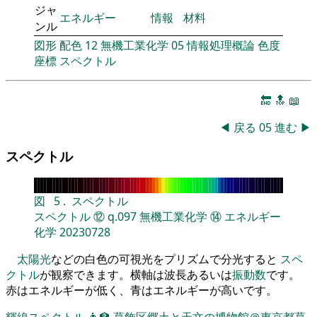
ジャ
エネルギー
情報
材料
ンル
図形
配色
12
無機工業化学
05
情報処理概論
色度
座標
スペクトル
🔚
🔝
📖
◀
戻る
05
進む
▶
スペクトル
図
5
.
スペクトル
スペクトル
⑫
q.097
無機工業化学
⑭
エネルギー
化学
20230728
太陽光
などの白色の可視光をプリズムで分光すると
スペ
クトル
が観察できます。横軸は波長あるいは
振動数
です。
赤はエネルギーが低く、青はエネルギーが高いです。
輝線スペクトル
👨‍🏫
葛飾区郷土と天文の博物館＠東京都葛