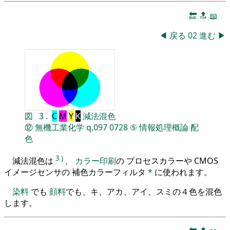
🔚
🔝
📖
◀
戻る
02
進む
▶
図
3
.
C
M
Y
K
減法混色
⑫
無機工業化学
q.097
0728
⑤
情報処理概論
配
色
3
)
減法混色は
、
カラー印刷
の プロセスカラーや CMOS
イメージセンサの 補色カラーフィルタ
*
に使われます。
染料
でも
顔料
でも、キ、アカ、アイ、スミの４色を混色
します。