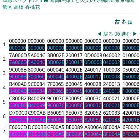
飾区
高橋 香桃花
🔚
🔝
📖
◀
戻る
06
進む
▶
000000
000000
000000
000000
000000
000000
000000
1
000000
000000
000000
000000
000000
000000
000000
7A006D
5A004C
3B002E
200017
0D0008
040002
010000
2
7A006D
5A004C
3B002E
200017
0D0008
040002
010000
9C008B
80006C
60004C
40002E
240017
100008
050002
3
9C008B
80006C
60004C
40002E
240017
100008
050002
B400A0
9C0084
7F0065
600045
400028
240013
100006
4
B400A0
9C0084
7F0065
600045
400028
240013
100006
C800B2
B40099
9C007C
80005C
60003C
400021
24000E
5
C800B2
B40099
9C007C
80005C
60003C
400021
24000E
D700C0
C900AB
B60091
9E0073
820052
620033
42001B
6
D700C0
C900AB
B60091
9E0073
820052
620033
42001B
E600CD
DC00BB
CF00A5
BE0089
A9006A
8E004A
6F002C
7
E600CD
DC00BB
CF00A5
BE0089
A9006A
8E004A
6F002C