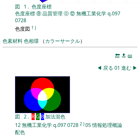
図
1
.
色度座標
色度座標
⑧
品質管理
⓪
⑫
無機工業化学
q.097
0728
1
)
色度図
色素材料
色相環
（
カラーサークル
）
🔚
🔝
📖
◀
戻る
01
進む
▶
図
2
.
R
G
B
加法混色
2
)
12
無機工業化学
q.097
0728
05
情報処理概論
配色