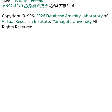
代表：
多田隈 理一郎
〒992-8510
山形県
米沢市
城南4丁目3-16
Copyright ©1996-
2026
Databese Amenity Laboratory
of
Virtual Research Institute
,
Yamagata University
All
Rights Reserved.