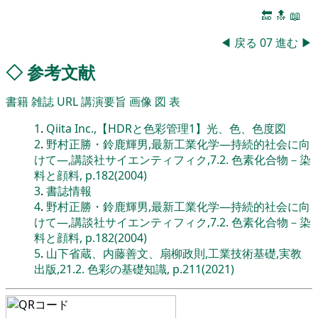
🔚
🔝
📖
◀
戻る
07
進む
▶
◇
参考文献
書籍
雑誌
URL
講演要旨
画像
図
表
1
.
Qiita Inc.,【HDRと色彩管理1】光、色、色度図
2
.
野村正勝・鈴鹿輝男,最新工業化学―持続的社会に向
けて―,講談社サイエンティフィク,7.2. 色素化合物－染
料と顔料, p.182(2004)
3
.
書誌情報
4
.
野村正勝・鈴鹿輝男,最新工業化学―持続的社会に向
けて―,講談社サイエンティフィク,7.2. 色素化合物－染
料と顔料, p.182(2004)
5
.
山下省蔵、内藤善文、扇柳政則,工業技術基礎,実教
出版,21.2. 色彩の基礎知識, p.211(2021)