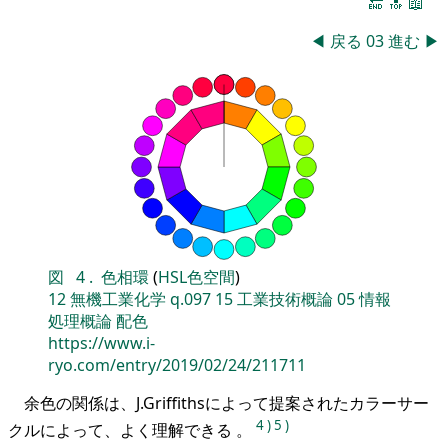
🔚
🔝
📖
◀
戻る
03
進む
▶
図
4
.
色相環
(
HSL色空間
)
12
無機工業化学
q.097
15
工業技術概論
05
情報
処理概論
配色
https://www.i-
ryo.com/entry/2019/02/24/211711
余色の関係は、J.Griffithsによって提案されたカラーサー
4
)
5
)
クルによって、よく理解できる 。