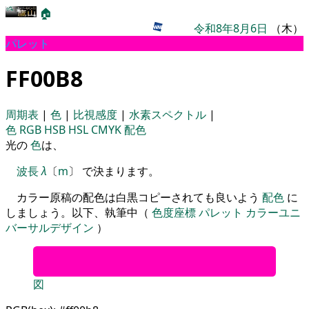
🏠
令和8年8月6日
（木）
パレット
FF00B8
周期表
|
色
|
比視感度
|
水素スペクトル
|
色
RGB
HSB
HSL
CMYK
配色
光の
色
は、
波長
λ
〔
m
〕 で決まります。
カラー原稿の配色は白黒コピーされても良いよう
配色
に
しましょう。以下、執筆中（
色度座標
パレット
カラーユニ
バーサルデザイン
）
図