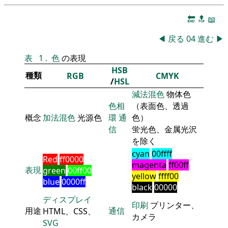
🔚
🔝
📖
◀
戻る
04
進む
▶
表
1
.
色
の表現
HSB
種類
RGB
CMYK
/
HSL
減法混色
物体色
色相
（表面色、透過
概念
加法混色
光源色
環
通
色）
信
蛍光色、金属光沢
を除く
cyan
00ffff
Red
ff0000
magenta
ff00ff
表現
green
00ff00
yellow
ffff00
blue
0000ff
black
00000
ディスプレイ
印刷
プリンター、
用途
通信
HTML、CSS、
カメラ
SVG