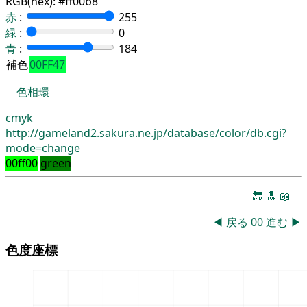
RGB(hex):
#ff00b8
赤
:
255
緑
:
0
青
:
184
補色
00FF47
色相環
cmyk
http://gameland2.sakura.ne.jp/database/color/db.cgi?
mode=change
00ff00
green
🔚
🔝
📖
◀
戻る
00
進む
▶
色度座標