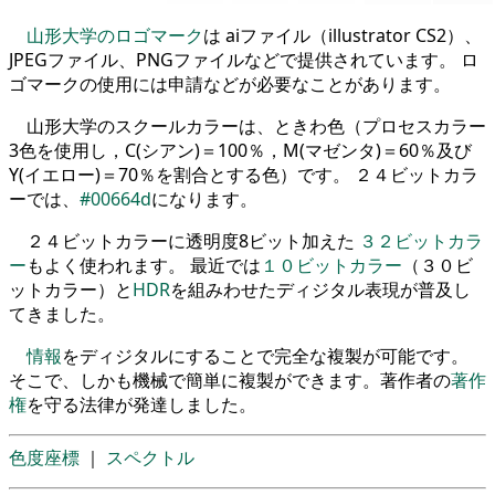
山形大学のロゴマーク
は aiファイル（illustrator CS2）、
JPEGファイル、PNGファイルなどで提供されています。 ロ
ゴマークの使用には申請などが必要なことがあります。
山形大学のスクールカラーは、ときわ色（プロセスカラー
3色を使用し，C(シアン)＝100％，M(マゼンタ)＝60％及び
Y(イエロー)＝70％を割合とする色）です。 ２４ビットカラ
ーでは、
#00664d
になります。
２４ビットカラーに透明度8ビット加えた
３２ビットカラ
ー
もよく使われます。 最近では
１０ビットカラー
（３０ビ
ットカラー）と
HDR
を組みわせたディジタル表現が普及し
てきました。
情報
をディジタルにすることで完全な複製が可能です。
そこで、しかも機械で簡単に複製ができます。著作者の
著作
権
を守る法律が発達しました。
色度座標
｜
スペクトル