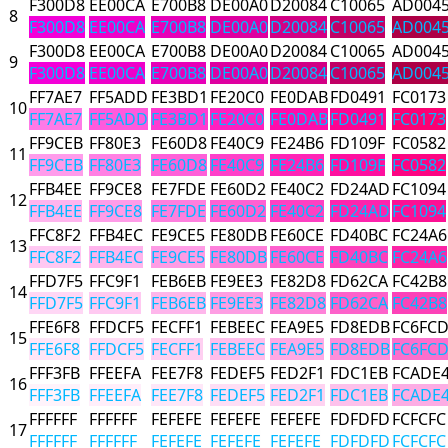
F300D8
EE00CA
E700B8
DE00A0
D20084
C10065
AD004
8
F300D8
EE00CA
E700B8
DE00A0
D20084
C10065
AD004
F300D8
EE00CA
E700B8
DE00A0
D20084
C10065
AD004
9
F300D8
EE00CA
E700B8
DE00A0
D20084
C10065
AD004
FF7AE7
FF5ADD
FE3BD1
FE20C0
FE0DAB
FD0491
FC0173
10
FF7AE7
FF5ADD
FE3BD1
FE20C0
FE0DAB
FD0491
FC0173
FF9CEB
FF80E3
FE60D8
FE40C9
FE24B6
FD109F
FC0582
11
FF9CEB
FF80E3
FE60D8
FE40C9
FE24B6
FD109F
FC0582
FFB4EE
FF9CE8
FE7FDE
FE60D2
FE40C2
FD24AD
FC1094
12
FFB4EE
FF9CE8
FE7FDE
FE60D2
FE40C2
FD24AD
FC1094
FFC8F2
FFB4EC
FE9CE5
FE80DB
FE60CE
FD40BC
FC24A6
13
FFC8F2
FFB4EC
FE9CE5
FE80DB
FE60CE
FD40BC
FC24A6
FFD7F5
FFC9F1
FEB6EB
FE9EE3
FE82D8
FD62CA
FC42B8
14
FFD7F5
FFC9F1
FEB6EB
FE9EE3
FE82D8
FD62CA
FC42B8
FFE6F8
FFDCF5
FECFF1
FEBEEC
FEA9E5
FD8EDB
FC6FC
15
FFE6F8
FFDCF5
FECFF1
FEBEEC
FEA9E5
FD8EDB
FC6FC
FFF3FB
FFEEFA
FEE7F8
FEDEF5
FED2F1
FDC1EB
FCADE
16
FFF3FB
FFEEFA
FEE7F8
FEDEF5
FED2F1
FDC1EB
FCADE
FFFFFF
FFFFFF
FEFEFE
FEFEFE
FEFEFE
FDFDFD
FCFCFC
17
FFFFFF
FFFFFF
FEFEFE
FEFEFE
FEFEFE
FDFDFD
FCFCFC