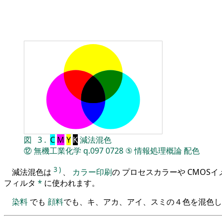
図
3
.
C
M
Y
K
減法混色
⑫
無機工業化学
q.097
0728
⑤
情報処理概論
配色
3
)
減法混色は
、
カラー印刷
の プロセスカラーや CMOS
フィルタ
*
に使われます。
染料
でも
顔料
でも、キ、アカ、アイ、スミの４色を混色し