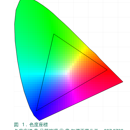
図
1
.
色度座標