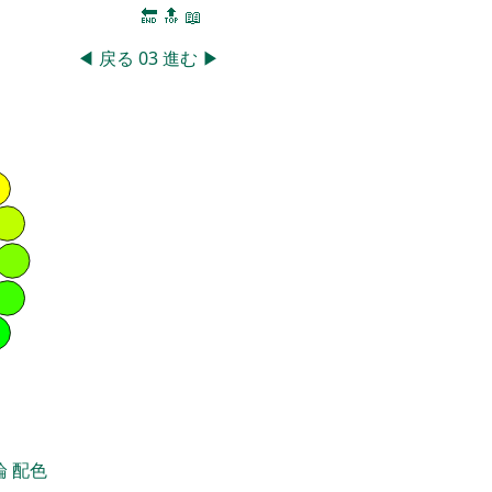
🔚
🔝
📖
◀
戻る
03
進む
▶
論
配色