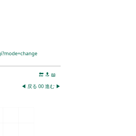
cgi?mode=change
🔚
🔝
📖
◀
戻る
00
進む
▶