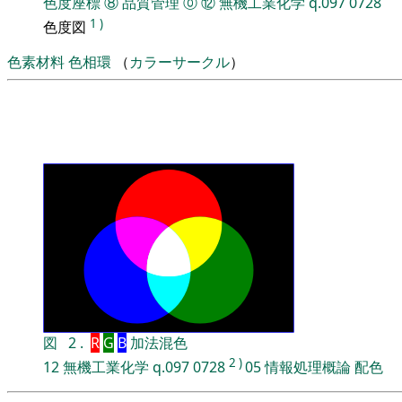
色度座標
⑧
品質管理
⓪
⑫
無機工業化学
q.097
0728
1
)
色度図
色素材料
色相環
（
カラーサークル
）
図
2
.
R
G
B
加法混色
2
)
12
無機工業化学
q.097
0728
05
情報処理概論
配色