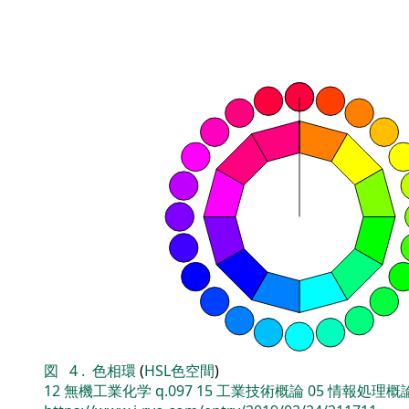
図
4
.
色相環
(
HSL色空間
)
12
無機工業化学
q.097
15
工業技術概論
05
情報処理概