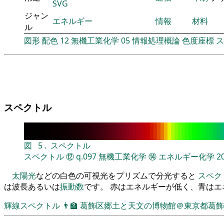
SVG
ジャン
エネルギー
情報
材料
ル
図形
配色
12
無機工業化学
05
情報処理概論
色度座標
ス
スペクトル
図
5
.
スペクトル
スペクトル
⑫
q.097
無機工業化学
⑭
エネルギー化学
2
太陽光
などの白色の可視光をプリズムで分光すると
スペク
は波長あるいは
振動数
です。 赤はエネルギーが低く、青は
輝線スペクトル
👨‍🏫
葛飾区郷土と天文の博物館＠東京都葛