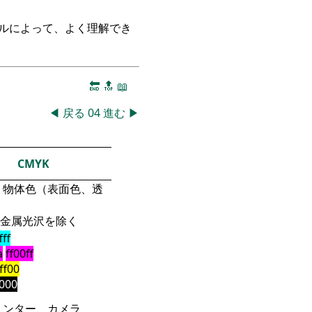
ークルによって、よく理解でき
🔚
🔝
📖
◀
戻る
04
進む
▶
CMYK
物体色（表面色、透
金属光沢を除く
fff
a
ff00ff
fff00
000
リンター、カメラ