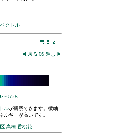
ペクトル
🔚
🔝
📖
◀
戻る
05
進む
▶
0230728
トル
が観察できます。横軸
エネルギーが高いです。
飾区
高橋 香桃花