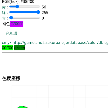
RGB(hex):
#38ff00
赤
:
56
緑
:
255
青
:
0
補色
C700FF
色相環
cmyk
http://gameland2.sakura.ne.jp/database/color/db.
00ff00
green
色度座標