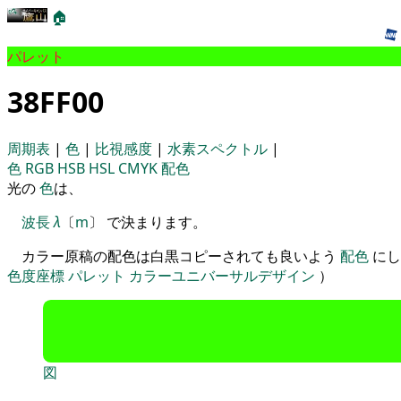
🏠
パレット
38FF00
周期表
|
色
|
比視感度
|
水素スペクトル
|
色
RGB
HSB
HSL
CMYK
配色
光の
色
は、
波長
λ
〔
m
〕 で決まります。
カラー原稿の配色は白黒コピーされても良いよう
配色
にし
色度座標
パレット
カラーユニバーサルデザイン
）
図