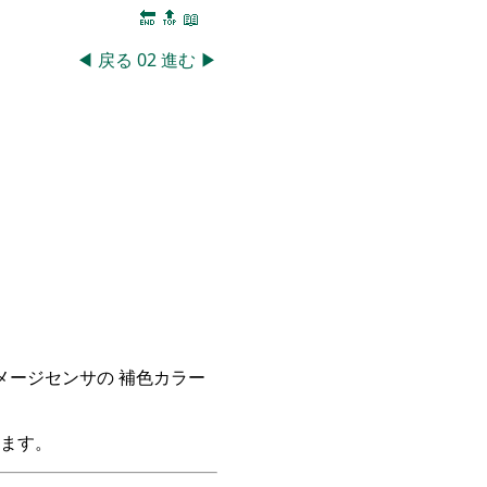
🔚
🔝
📖
◀
戻る
02
進む
▶
イメージセンサの 補色カラー
ます。