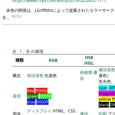
https://www.i-ryo.com/entry/2019/02/24/211711
余色の関係は、J.Griffithsによって提案されたカラーサ
4
)
5
)
る 。
表
1
.
色
の表現
HSB
種類
RGB
/
HSL
減法混色
色相環
通
概念
加法混色
光源色
過色）
信
蛍光色、
cyan
00f
Red
ff0000
magent
表現
green
00ff00
yellow
f
blue
0000ff
black
00
ディスプレイ
HTML、CSS、
用途
通信
印刷
プ