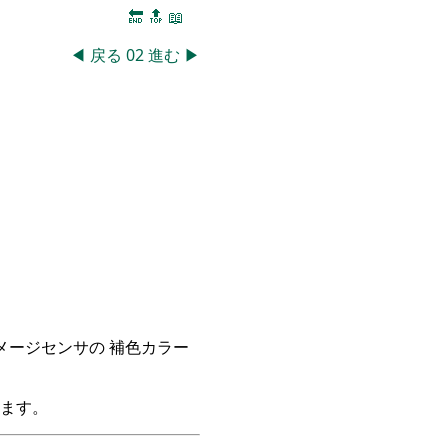
🔚
🔝
📖
◀
戻る
02
進む
▶
イメージセンサの 補色カラー
ます。