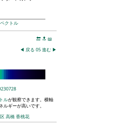
ペクトル
🔚
🔝
📖
◀
戻る
05
進む
▶
0230728
トル
が観察できます。横軸
エネルギーが高いです。
飾区
高橋 香桃花