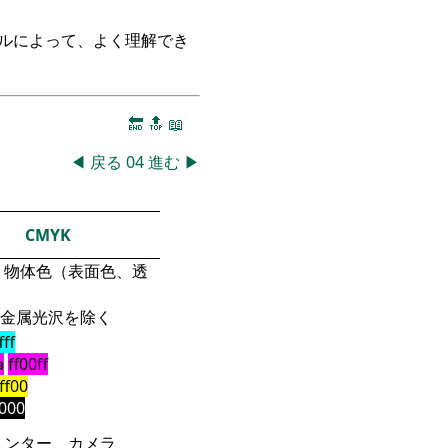
ークルによって、よく理解でき
🔚
🔝
📖
◀
戻る
04
進む
▶
CMYK
物体色（表面色、透
金属光沢を除く
fff
a
ff00ff
fff00
000
リンター、カメラ