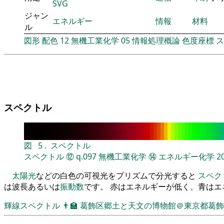
SVG
ジャン
エネルギー
情報
材料
ル
図形
配色
12
無機工業化学
05
情報処理概論
色度座標
ス
スペクトル
図
5
.
スペクトル
スペクトル
⑫
q.097
無機工業化学
⑭
エネルギー化学
2
太陽光
などの白色の可視光をプリズムで分光すると
スペク
は波長あるいは
振動数
です。 赤はエネルギーが低く、青は
輝線スペクトル
👨‍🏫
葛飾区郷土と天文の博物館＠東京都葛