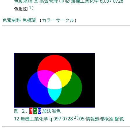
色度座標
⑧
品質管理
⓪
⑫
無機工業化学
q.097
0728
1
)
色度図
色素材料
色相環
（
カラーサークル
）
図
2
.
R
G
B
加法混色
2
)
12
無機工業化学
q.097
0728
05
情報処理概論
配色