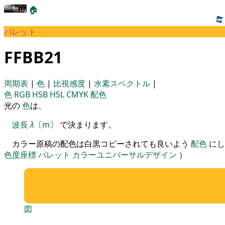
🏠
パレット
FFBB21
周期表
|
色
|
比視感度
|
水素スペクトル
|
色
RGB
HSB
HSL
CMYK
配色
光の
色
は、
波長
λ
〔
m
〕 で決まります。
カラー原稿の配色は白黒コピーされても良いよう
配色
にし
色度座標
パレット
カラーユニバーサルデザイン
）
図