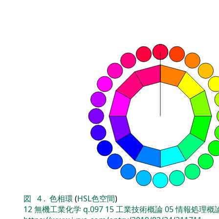
図
4
.
色相環
(
HSL色空間
)
12
無機工業化学
q.097
15
工業技術概論
05
情報処理概