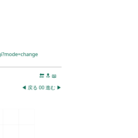
cgi?mode=change
🔚
🔝
📖
◀
戻る
00
進む
▶