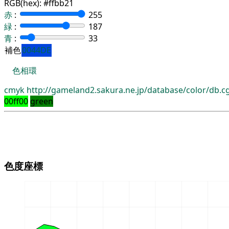
RGB(hex):
#ffbb21
赤
:
255
緑
:
187
青
:
33
補色
0044DE
色相環
cmyk
http://gameland2.sakura.ne.jp/database/color/db.
00ff00
green
色度座標