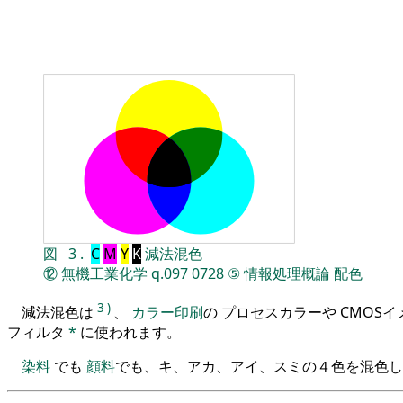
図
3
.
C
M
Y
K
減法混色
⑫
無機工業化学
q.097
0728
⑤
情報処理概論
配色
3
)
減法混色は
、
カラー印刷
の プロセスカラーや CMOS
フィルタ
*
に使われます。
染料
でも
顔料
でも、キ、アカ、アイ、スミの４色を混色し