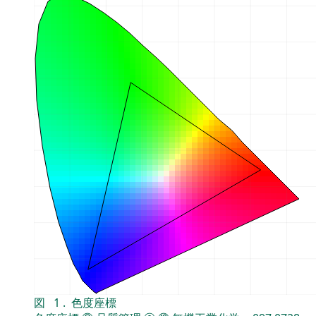
図
1
.
色度座標