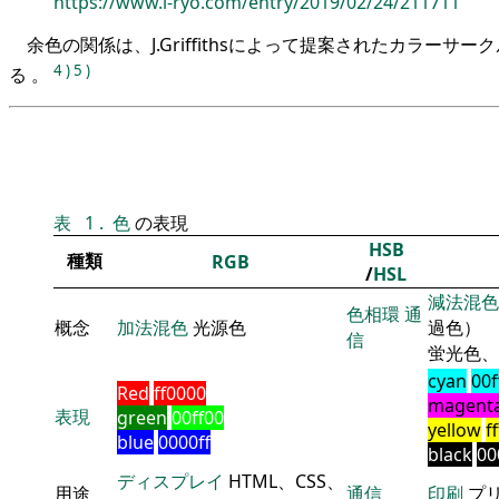
https://www.i-ryo.com/entry/2019/02/24/211711
余色の関係は、J.Griffithsによって提案されたカラーサ
4
)
5
)
る 。
表
1
.
色
の表現
HSB
種類
RGB
/
HSL
減法混色
色相環
通
概念
加法混色
光源色
過色）
信
蛍光色、
cyan
00f
Red
ff0000
magent
表現
green
00ff00
yellow
f
blue
0000ff
black
00
ディスプレイ
HTML、CSS、
用途
通信
印刷
プ