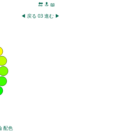
🔚
🔝
📖
◀
戻る
03
進む
▶
論
配色