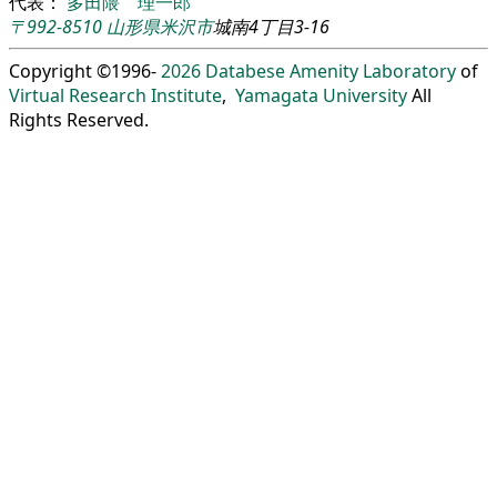
代表：
多田隈 理一郎
〒992-8510
山形県
米沢市
城南4丁目3-16
Copyright ©1996-
2026
Databese Amenity Laboratory
of
Virtual Research Institute
,
Yamagata University
All
Rights Reserved.