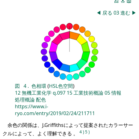
🔚
🔝
📖
◀
戻る
03
進む
▶
図
4
.
色相環
(
HSL色空間
)
12
無機工業化学
q.097
15
工業技術概論
05
情報
処理概論
配色
https://www.i-
ryo.com/entry/2019/02/24/211711
余色の関係は、J.Griffithsによって提案されたカラーサー
4
)
5
)
クルによって、よく理解できる 。