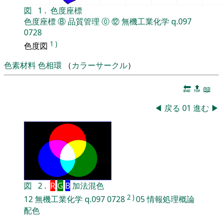
図
1
.
色度座標
色度座標
⑧
品質管理
⓪
⑫
無機工業化学
q.097
0728
1
)
色度図
色素材料
色相環
（
カラーサークル
）
🔚
🔝
📖
◀
戻る
01
進む
▶
図
2
.
R
G
B
加法混色
2
)
12
無機工業化学
q.097
0728
05
情報処理概論
配色