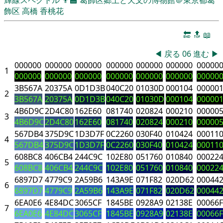
飾区
高橋 香桃花
🔚
🔝
📖
◀
戻る
06
進む
▶
000000
000000
000000
000000
000000
000000
00000
1
000000
000000
000000
000000
000000
000000
00000
3B567A
20375A
0D1D3B
040C20
01030D
000104
00000
2
3B567A
20375A
0D1D3B
040C20
01030D
000104
00000
4B6D9C
2D4C80
162E60
081740
020824
000210
00000
3
4B6D9C
2D4C80
162E60
081740
020824
000210
00000
567DB4
375D9C
1D3D7F
0C2260
030F40
010424
00011
4
567DB4
375D9C
1D3D7F
0C2260
030F40
010424
00011
608BC8
406CB4
244C9C
102E80
051760
010840
00022
5
608BC8
406CB4
244C9C
102E80
051760
010840
00022
6897D7
4779C9
2A59B6
143A9E
071F82
020D62
00044
6
6897D7
4779C9
2A59B6
143A9E
071F82
020D62
00044
6EA0E6
4E84DC
3065CF
1845BE
0928A9
02138E
00066F
7
6EA0E6
4E84DC
3065CF
1845BE
0928A9
02138E
00066F