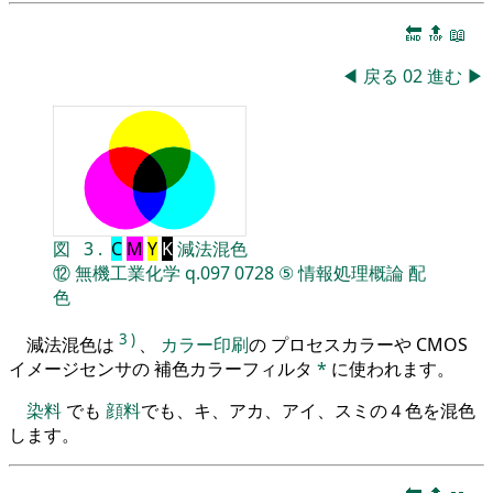
🔚
🔝
📖
◀
戻る
02
進む
▶
図
3
.
C
M
Y
K
減法混色
⑫
無機工業化学
q.097
0728
⑤
情報処理概論
配
色
3
)
減法混色は
、
カラー印刷
の プロセスカラーや CMOS
イメージセンサの 補色カラーフィルタ
*
に使われます。
染料
でも
顔料
でも、キ、アカ、アイ、スミの４色を混色
します。