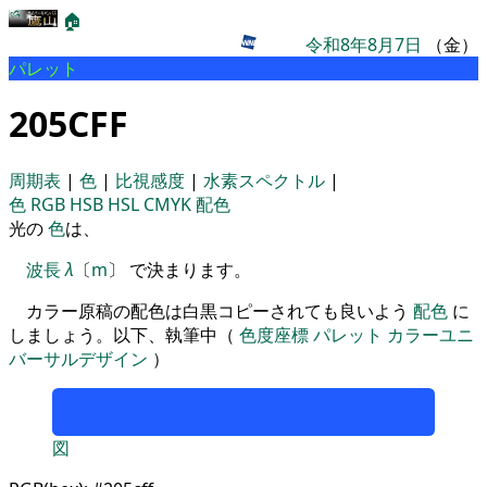
🏠
令和8年8月7日
（金）
パレット
205CFF
周期表
|
色
|
比視感度
|
水素スペクトル
|
色
RGB
HSB
HSL
CMYK
配色
光の
色
は、
波長
λ
〔
m
〕 で決まります。
カラー原稿の配色は白黒コピーされても良いよう
配色
に
しましょう。以下、執筆中（
色度座標
パレット
カラーユニ
バーサルデザイン
）
図