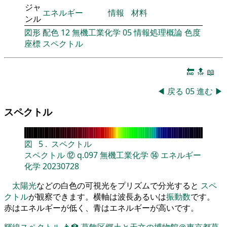
ジャ
エネルギー
情報
材料
ンル
図形
配色
12
無機工業化学
05
情報処理概論
色度
座標
スペクトル
🔚
🔝
📖
◀
戻る
05
進む
▶
スペクトル
図
5
.
スペクトル
スペクトル
⑫
q.097
無機工業化学
⑭
エネルギー
化学
20230728
太陽光
などの白色の可視光をプリズムで分光すると
スペ
クトル
が観察できます。横軸は波長あるいは
振動数
です。
赤はエネルギーが低く、青はエネルギーが高いです。
輝線スペクトル
👨‍🏫
葛飾区郷土と天文の博物館＠東京都葛