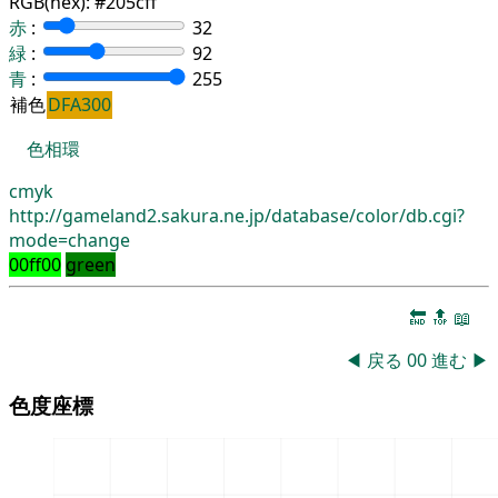
RGB(hex):
#205cff
赤
:
32
緑
:
92
青
:
255
補色
DFA300
色相環
cmyk
http://gameland2.sakura.ne.jp/database/color/db.cgi?
mode=change
00ff00
green
🔚
🔝
📖
◀
戻る
00
進む
▶
色度座標