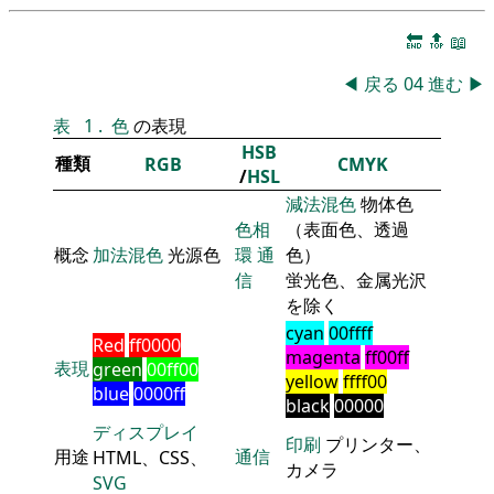
🔚
🔝
📖
◀
戻る
04
進む
▶
表
1
.
色
の表現
HSB
種類
RGB
CMYK
/
HSL
減法混色
物体色
色相
（表面色、透過
概念
加法混色
光源色
環
通
色）
信
蛍光色、金属光沢
を除く
cyan
00ffff
Red
ff0000
magenta
ff00ff
表現
green
00ff00
yellow
ffff00
blue
0000ff
black
00000
ディスプレイ
印刷
プリンター、
用途
通信
HTML、CSS、
カメラ
SVG