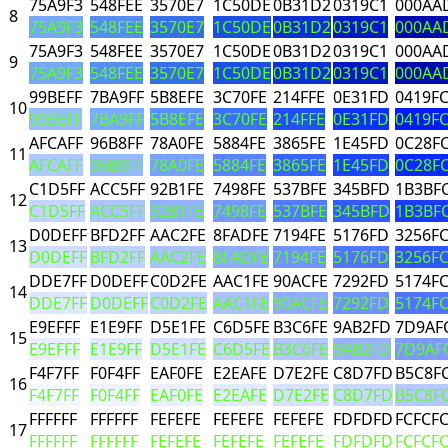
75A9F3
548FEE
3570E7
1C50DE
0B31D2
0319C1
000AA
8
75A9F3
548FEE
3570E7
1C50DE
0B31D2
0319C1
000AA
75A9F3
548FEE
3570E7
1C50DE
0B31D2
0319C1
000AA
9
75A9F3
548FEE
3570E7
1C50DE
0B31D2
0319C1
000AA
99BEFF
7BA9FF
5B8EFE
3C70FE
214FFE
0E31FD
0419F
10
99BEFF
7BA9FF
5B8EFE
3C70FE
214FFE
0E31FD
0419F
AFCAFF
96B8FF
78A0FE
5884FE
3865FE
1E45FD
0C28F
11
AFCAFF
96B8FF
78A0FE
5884FE
3865FE
1E45FD
0C28F
C1D5FF
ACC5FF
92B1FE
7498FE
537BFE
345BFD
1B3BF
12
C1D5FF
ACC5FF
92B1FE
7498FE
537BFE
345BFD
1B3BF
D0DEFF
BFD2FF
AAC2FE
8FADFE
7194FE
5176FD
3256F
13
D0DEFF
BFD2FF
AAC2FE
8FADFE
7194FE
5176FD
3256F
DDE7FF
D0DEFF
C0D2FE
AAC1FE
90ACFE
7292FD
5174F
14
DDE7FF
D0DEFF
C0D2FE
AAC1FE
90ACFE
7292FD
5174F
E9EFFF
E1E9FF
D5E1FE
C6D5FE
B3C6FE
9AB2FD
7D9AF
15
E9EFFF
E1E9FF
D5E1FE
C6D5FE
B3C6FE
9AB2FD
7D9AF
F4F7FF
F0F4FF
EAF0FE
E2EAFE
D7E2FE
C8D7FD
B5C8F
16
F4F7FF
F0F4FF
EAF0FE
E2EAFE
D7E2FE
C8D7FD
B5C8F
FFFFFF
FFFFFF
FEFEFE
FEFEFE
FEFEFE
FDFDFD
FCFCF
17
FFFFFF
FFFFFF
FEFEFE
FEFEFE
FEFEFE
FDFDFD
FCFCF