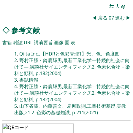
🔚
🔝
📖
◀
戻る
07
進む
▶
◇
参考文献
書籍
雑誌
URL
講演要旨
画像
図
表
1
.
Qiita Inc.,【HDRと色彩管理1】光、色、色度図
2
.
野村正勝・鈴鹿輝男,最新工業化学―持続的社会に向
けて―,講談社サイエンティフィク,7.2. 色素化合物－染
料と顔料, p.182(2004)
3
.
書誌情報
4
.
野村正勝・鈴鹿輝男,最新工業化学―持続的社会に向
けて―,講談社サイエンティフィク,7.2. 色素化合物－染
料と顔料, p.182(2004)
5
.
山下省蔵、内藤善文、扇柳政則,工業技術基礎,実教
出版,21.2. 色彩の基礎知識, p.211(2021)