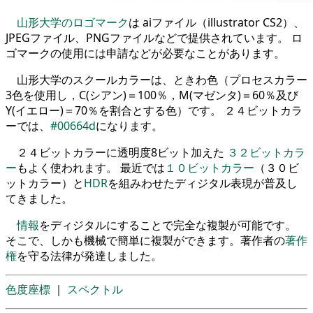
山形大学のロゴマーク
は aiファイル（illustrator CS2）、
JPEGファイル、PNGファイルなどで提供されています。 ロ
ゴマークの使用には申請などが必要なことがあります。
山形大学のスクールカラーは、ときわ色（プロセスカラー
3色を使用し，C(シアン)＝100％，M(マゼンタ)＝60％及び
Y(イエロー)＝70％を割合とする色）です。 ２４ビットカラ
ーでは、
#00664d
になります。
２４ビットカラーに透明度8ビット加えた
３２ビットカラ
ー
もよく使われます。 最近では
１０ビットカラー
（３０ビ
ットカラー）と
HDR
を組みわせたディジタル表現が普及し
てきました。
情報
をディジタルにすることで完全な複製が可能です。
そこで、しかも機械で簡単に複製ができます。著作者の
著作
権
を守る法律が発達しました。
色度座標
｜
スペクトル