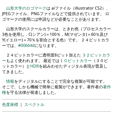
山形大学のロゴマーク
は aiファイル（illustrator CS2）、
JPEGファイル、PNGファイルなどで提供されています。 ロ
ゴマークの使用には申請などが必要なことがあります。
山形大学のスクールカラーは、ときわ色（プロセスカラー
3色を使用し，C(シアン)＝100％，M(マゼンタ)＝60％及び
Y(イエロー)＝70％を割合とする色）です。 ２４ビットカラ
ーでは、
#00664d
になります。
２４ビットカラーに透明度8ビット加えた
３２ビットカラ
ー
もよく使われます。 最近では
１０ビットカラー
（３０ビ
ットカラー）と
HDR
を組みわせたディジタル表現が普及し
てきました。
情報
をディジタルにすることで完全な複製が可能です。
そこで、しかも機械で簡単に複製ができます。著作者の
著作
権
を守る法律が発達しました。
色度座標
｜
スペクトル