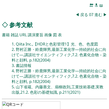
🔚
🔝
📖
◀
戻る
07
進む
▶
◇
参考文献
書籍
雑誌
URL
講演要旨
画像
図
表
1
.
Qiita Inc.,【HDRと色彩管理1】光、色、色度図
2
.
野村正勝・鈴鹿輝男,最新工業化学―持続的社会に向
けて―,講談社サイエンティフィク,7.2. 色素化合物－染
料と顔料, p.182(2004)
3
.
書誌情報
4
.
野村正勝・鈴鹿輝男,最新工業化学―持続的社会に向
けて―,講談社サイエンティフィク,7.2. 色素化合物－染
料と顔料, p.182(2004)
5
.
山下省蔵、内藤善文、扇柳政則,工業技術基礎,実教
出版,21.2. 色彩の基礎知識, p.211(2021)