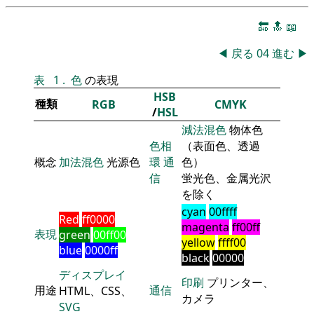
🔚
🔝
📖
◀
戻る
04
進む
▶
表
1
.
色
の表現
HSB
種類
RGB
CMYK
/
HSL
減法混色
物体色
色相
（表面色、透過
概念
加法混色
光源色
環
通
色）
信
蛍光色、金属光沢
を除く
cyan
00ffff
Red
ff0000
magenta
ff00ff
表現
green
00ff00
yellow
ffff00
blue
0000ff
black
00000
ディスプレイ
印刷
プリンター、
用途
通信
HTML、CSS、
カメラ
SVG