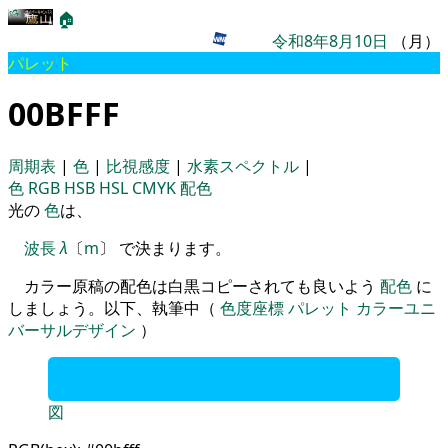
🏠
令和8年8月10日
（月）
パレット
00BFFF
周期表
|
色
|
比視感度
|
水素スペクトル
|
色
RGB
HSB
HSL
CMYK
配色
光の
色
は、
波長
λ
〔
m
〕 で決まります。
カラー原稿の配色は白黒コピーされても良いよう
配色
に
しましょう。以下、執筆中（
色度座標
パレット
カラーユニ
バーサルデザイン
）
図