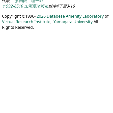
代表：
多田隈 理一郎
〒992-8510
山形県
米沢市
城南4丁目3-16
Copyright ©1996-
2026
Databese Amenity Laboratory
of
Virtual Research Institute
,
Yamagata University
All
Rights Reserved.