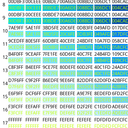
00DBF3
00CEEE
00BDE7
00A6DE
008BD2
006DC1
004CA
8
00DBF3
00CEEE
00BDE7
00A6DE
008BD2
006DC1
004CA
00DBF3
00CEEE
00BDE7
00A6DE
008BD2
006DC1
004CA
9
00DBF3
00CEEE
00BDE7
00A6DE
008BD2
006DC1
004CA
7AE9FF
5AE1FF
3BD5FE
20C6FE
0DB3FE
049AFD
017DF
10
7AE9FF
5AE1FF
3BD5FE
20C6FE
0DB3FE
049AFD
017DF
9CEDFF
80E5FF
60DBFE
40CEFE
24BDFE
10A7FD
058CFC
11
9CEDFF
80E5FF
60DBFE
40CEFE
24BDFE
10A7FD
058CFC
B4F0FF
9CEAFF
7FE1FE
60D6FE
40C7FE
24B4FD
109CFC
12
B4F0FF
9CEAFF
7FE1FE
60D6FE
40C7FE
24B4FD
109CFC
C8F3FF
B4EEFF
9CE7FE
80DEFE
60D2FE
40C1FD
24ADF
13
C8F3FF
B4EEFF
9CE7FE
80DEFE
60D2FE
40C1FD
24ADF
D7F6FF
C9F2FF
B6EDFE
9EE6FE
82DDFE
62D0FD
42BFFC
14
D7F6FF
C9F2FF
B6EDFE
9EE6FE
82DDFE
62D0FD
42BFFC
E6F9FF
DCF6FF
CFF3FE
BEEEFE
A9E7FE
8EDEFD
6FD2FC
15
E6F9FF
DCF6FF
CFF3FE
BEEEFE
A9E7FE
8EDEFD
6FD2FC
F3FCFF
EEFAFF
E7F9FE
DEF6FE
D2F2FE
C1EDFD
ADE6F
16
F3FCFF
EEFAFF
E7F9FE
DEF6FE
D2F2FE
C1EDFD
ADE6F
FFFFFF
FFFFFF
FEFEFE
FEFEFE
FEFEFE
FDFDFD
FCFCFC
17
FFFFFF
FFFFFF
FEFEFE
FEFEFE
FEFEFE
FDFDFD
FCFCFC