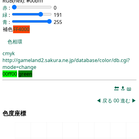
RGB(hex):
#00bfff
赤
:
0
緑
:
191
青
:
255
補色
FF4000
色相環
cmyk
http://gameland2.sakura.ne.jp/database/color/db.cgi?
mode=change
00ff00
green
🔚
🔝
📖
◀
戻る
00
進む
▶
色度座標