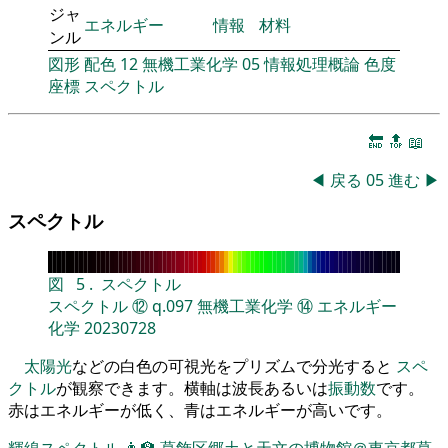
ジャ
エネルギー
情報
材料
ンル
図形
配色
12
無機工業化学
05
情報処理概論
色度
座標
スペクトル
🔚
🔝
📖
◀
戻る
05
進む
▶
スペクトル
図
5
.
スペクトル
スペクトル
⑫
q.097
無機工業化学
⑭
エネルギー
化学
20230728
太陽光
などの白色の可視光をプリズムで分光すると
スペ
クトル
が観察できます。横軸は波長あるいは
振動数
です。
赤はエネルギーが低く、青はエネルギーが高いです。
輝線スペクトル
👨‍🏫
葛飾区郷土と天文の博物館＠東京都葛