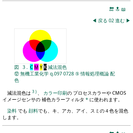
🔚
🔝
📖
◀
戻る
02
進む
▶
図
3
.
C
M
Y
K
減法混色
⑫
無機工業化学
q.097
0728
⑤
情報処理概論
配
色
3
)
減法混色は
、
カラー印刷
の プロセスカラーや CMOS
イメージセンサの 補色カラーフィルタ
*
に使われます。
染料
でも
顔料
でも、キ、アカ、アイ、スミの４色を混色
します。