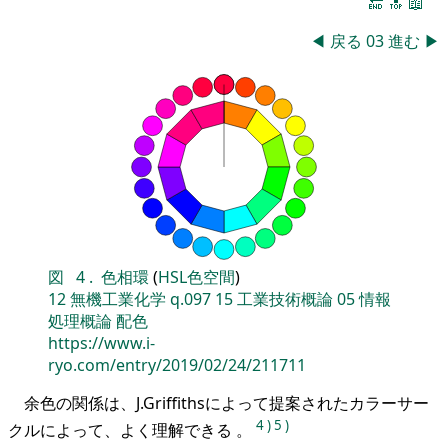
🔚
🔝
📖
◀
戻る
03
進む
▶
図
4
.
色相環
(
HSL色空間
)
12
無機工業化学
q.097
15
工業技術概論
05
情報
処理概論
配色
https://www.i-
ryo.com/entry/2019/02/24/211711
余色の関係は、J.Griffithsによって提案されたカラーサー
4
)
5
)
クルによって、よく理解できる 。