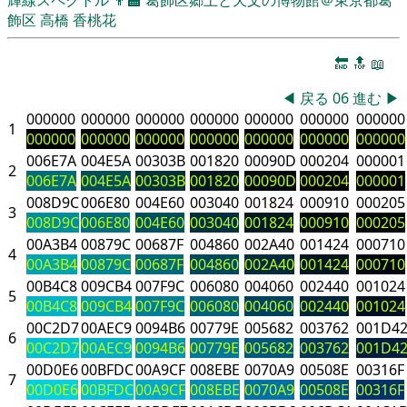
飾区
高橋 香桃花
🔚
🔝
📖
◀
戻る
06
進む
▶
000000
000000
000000
000000
000000
000000
000000
1
000000
000000
000000
000000
000000
000000
000000
006E7A
004E5A
00303B
001820
00090D
000204
000001
2
006E7A
004E5A
00303B
001820
00090D
000204
000001
008D9C
006E80
004E60
003040
001824
000910
000205
3
008D9C
006E80
004E60
003040
001824
000910
000205
00A3B4
00879C
00687F
004860
002A40
001424
000710
4
00A3B4
00879C
00687F
004860
002A40
001424
000710
00B4C8
009CB4
007F9C
006080
004060
002440
001024
5
00B4C8
009CB4
007F9C
006080
004060
002440
001024
00C2D7
00AEC9
0094B6
00779E
005682
003762
001D4
6
00C2D7
00AEC9
0094B6
00779E
005682
003762
001D4
00D0E6
00BFDC
00A9CF
008EBE
0070A9
00508E
00316F
7
00D0E6
00BFDC
00A9CF
008EBE
0070A9
00508E
00316F