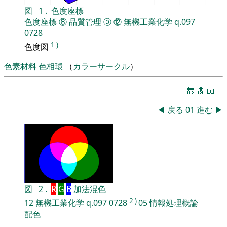
図
1
.
色度座標
色度座標
⑧
品質管理
⓪
⑫
無機工業化学
q.097
0728
1
)
色度図
色素材料
色相環
（
カラーサークル
）
🔚
🔝
📖
◀
戻る
01
進む
▶
図
2
.
R
G
B
加法混色
2
)
12
無機工業化学
q.097
0728
05
情報処理概論
配色