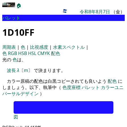
🏠
令和8年8月7日
（金）
パレット
1D10FF
周期表
|
色
|
比視感度
|
水素スペクトル
|
色
RGB
HSB
HSL
CMYK
配色
光の
色
は、
波長
λ
〔
m
〕 で決まります。
カラー原稿の配色は白黒コピーされても良いよう
配色
に
しましょう。以下、執筆中（
色度座標
パレット
カラーユニ
バーサルデザイン
）
図