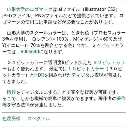
山形大学のロゴマーク
は aiファイル（illustrator CS2）、
JPEGファイル、PNGファイルなどで提供されています。 ロ
ゴマークの使用には申請などが必要なことがあります。
山形大学のスクールカラーは、ときわ色（プロセスカラー
3色を使用し，C(シアン)＝100％，M(マゼンタ)＝60％及び
Y(イエロー)＝70％を割合とする色）です。 ２４ビットカラ
ーでは、
#00664d
になります。
２４ビットカラーに透明度8ビット加えた
３２ビットカラ
ー
もよく使われます。 最近では
１０ビットカラー
（３０ビ
ットカラー）と
HDR
を組みわせたディジタル表現が普及し
てきました。
情報
をディジタルにすることで完全な複製が可能です。
そこで、しかも機械で簡単に複製ができます。著作者の
著作
権
を守る法律が発達しました。
色度座標
｜
スペクトル