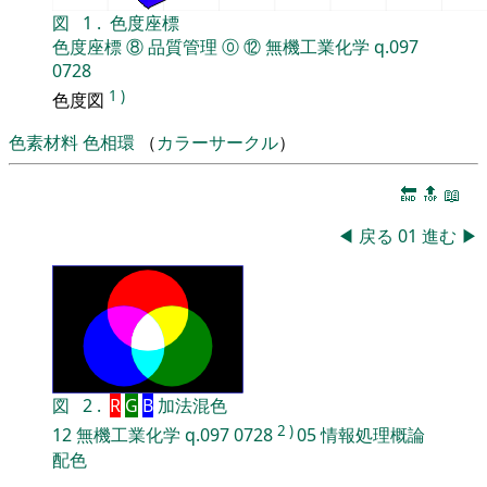
図
1
.
色度座標
色度座標
⑧
品質管理
⓪
⑫
無機工業化学
q.097
0728
1
)
色度図
色素材料
色相環
（
カラーサークル
）
🔚
🔝
📖
◀
戻る
01
進む
▶
図
2
.
R
G
B
加法混色
2
)
12
無機工業化学
q.097
0728
05
情報処理概論
配色