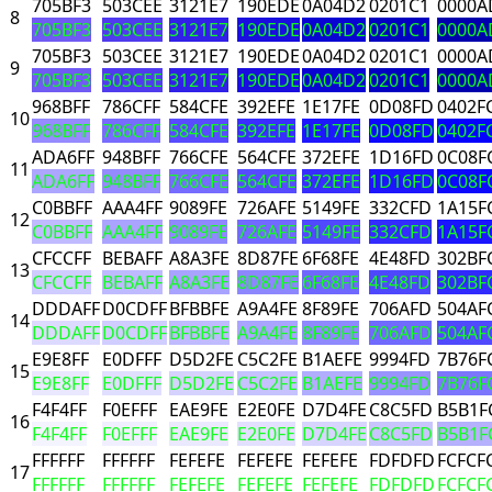
705BF3
503CEE
3121E7
190EDE
0A04D2
0201C1
0000A
8
705BF3
503CEE
3121E7
190EDE
0A04D2
0201C1
0000A
705BF3
503CEE
3121E7
190EDE
0A04D2
0201C1
0000A
9
705BF3
503CEE
3121E7
190EDE
0A04D2
0201C1
0000A
968BFF
786CFF
584CFE
392EFE
1E17FE
0D08FD
0402F
10
968BFF
786CFF
584CFE
392EFE
1E17FE
0D08FD
0402F
ADA6FF
948BFF
766CFE
564CFE
372EFE
1D16FD
0C08F
11
ADA6FF
948BFF
766CFE
564CFE
372EFE
1D16FD
0C08F
C0BBFF
AAA4FF
9089FE
726AFE
5149FE
332CFD
1A15F
12
C0BBFF
AAA4FF
9089FE
726AFE
5149FE
332CFD
1A15F
CFCCFF
BEBAFF
A8A3FE
8D87FE
6F68FE
4E48FD
302BF
13
CFCCFF
BEBAFF
A8A3FE
8D87FE
6F68FE
4E48FD
302BF
DDDAFF
D0CDFF
BFBBFE
A9A4FE
8F89FE
706AFD
504AF
14
DDDAFF
D0CDFF
BFBBFE
A9A4FE
8F89FE
706AFD
504AF
E9E8FF
E0DFFF
D5D2FE
C5C2FE
B1AEFE
9994FD
7B76F
15
E9E8FF
E0DFFF
D5D2FE
C5C2FE
B1AEFE
9994FD
7B76F
F4F4FF
F0EFFF
EAE9FE
E2E0FE
D7D4FE
C8C5FD
B5B1F
16
F4F4FF
F0EFFF
EAE9FE
E2E0FE
D7D4FE
C8C5FD
B5B1F
FFFFFF
FFFFFF
FEFEFE
FEFEFE
FEFEFE
FDFDFD
FCFCF
17
FFFFFF
FFFFFF
FEFEFE
FEFEFE
FEFEFE
FDFDFD
FCFCF