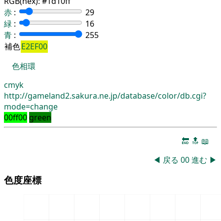
RGB(hex):
#1d10ff
赤
:
29
緑
:
16
青
:
255
補色
E2EF00
色相環
cmyk
http://gameland2.sakura.ne.jp/database/color/db.cgi?
mode=change
00ff00
green
🔚
🔝
📖
◀
戻る
00
進む
▶
色度座標