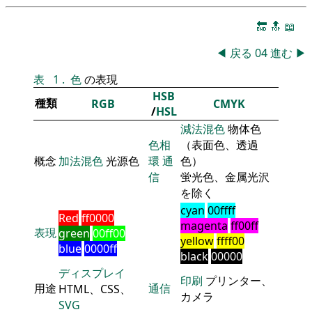
🔚
🔝
📖
◀
戻る
04
進む
▶
表
1
.
色
の表現
HSB
種類
RGB
CMYK
/
HSL
減法混色
物体色
色相
（表面色、透過
概念
加法混色
光源色
環
通
色）
信
蛍光色、金属光沢
を除く
cyan
00ffff
Red
ff0000
magenta
ff00ff
表現
green
00ff00
yellow
ffff00
blue
0000ff
black
00000
ディスプレイ
印刷
プリンター、
用途
通信
HTML、CSS、
カメラ
SVG