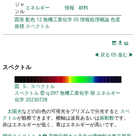
ジャ
エネルギー
情報
材料
ンル
図形
配色
12
無機工業化学
05
情報処理概論
色度
座標
スペクトル
🔚
🔝
📖
◀
戻る
05
進む
▶
スペクトル
図
5
.
スペクトル
スペクトル
⑫
q.097
無機工業化学
⑭
エネルギー
化学
20230728
太陽光
などの白色の可視光をプリズムで分光すると
スペ
クトル
が観察できます。横軸は波長あるいは
振動数
です。
赤はエネルギーが低く、青はエネルギーが高いです。
輝線スペクトル
👨‍🏫
葛飾区郷土と天文の博物館＠東京都葛