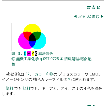
🔚
🔝
📖
◀
戻る
02
進む
▶
図
3
.
C
M
Y
K
減法混色
⑫
無機工業化学
q.097
0728
⑤
情報処理概論
配
色
3
)
減法混色は
、
カラー印刷
の プロセスカラーや CMOS
イメージセンサの 補色カラーフィルタ
*
に使われます。
染料
でも
顔料
でも、キ、アカ、アイ、スミの４色を混色
します。