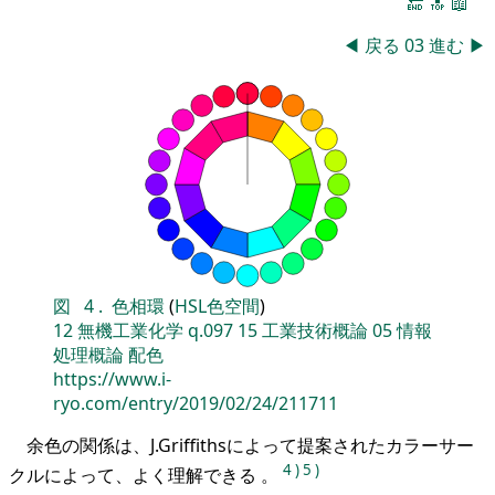
🔚
🔝
📖
◀
戻る
03
進む
▶
図
4
.
色相環
(
HSL色空間
)
12
無機工業化学
q.097
15
工業技術概論
05
情報
処理概論
配色
https://www.i-
ryo.com/entry/2019/02/24/211711
余色の関係は、J.Griffithsによって提案されたカラーサー
4
)
5
)
クルによって、よく理解できる 。