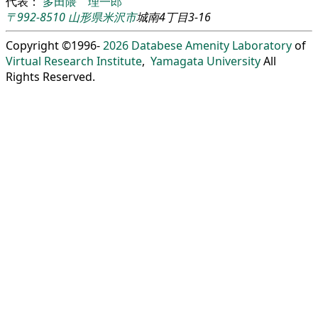
代表：
多田隈 理一郎
〒992-8510
山形県
米沢市
城南4丁目3-16
Copyright ©1996-
2026
Databese Amenity Laboratory
of
Virtual Research Institute
,
Yamagata University
All
Rights Reserved.