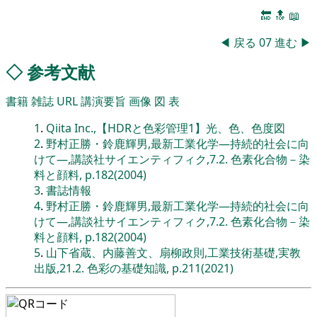
🔚
🔝
📖
◀
戻る
07
進む
▶
◇
参考文献
書籍
雑誌
URL
講演要旨
画像
図
表
1
.
Qiita Inc.,【HDRと色彩管理1】光、色、色度図
2
.
野村正勝・鈴鹿輝男,最新工業化学―持続的社会に向
けて―,講談社サイエンティフィク,7.2. 色素化合物－染
料と顔料, p.182(2004)
3
.
書誌情報
4
.
野村正勝・鈴鹿輝男,最新工業化学―持続的社会に向
けて―,講談社サイエンティフィク,7.2. 色素化合物－染
料と顔料, p.182(2004)
5
.
山下省蔵、内藤善文、扇柳政則,工業技術基礎,実教
出版,21.2. 色彩の基礎知識, p.211(2021)