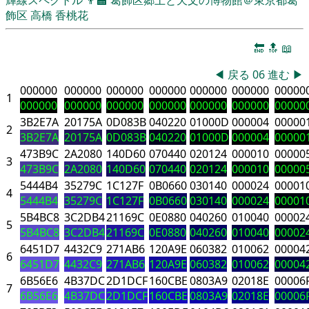
飾区
高橋 香桃花
🔚
🔝
📖
◀
戻る
06
進む
▶
000000
000000
000000
000000
000000
000000
00000
1
000000
000000
000000
000000
000000
000000
00000
3B2E7A
20175A
0D083B
040220
01000D
000004
00000
2
3B2E7A
20175A
0D083B
040220
01000D
000004
00000
473B9C
2A2080
140D60
070440
020124
000010
00000
3
473B9C
2A2080
140D60
070440
020124
000010
00000
5444B4
35279C
1C127F
0B0660
030140
000024
00001
4
5444B4
35279C
1C127F
0B0660
030140
000024
00001
5B4BC8
3C2DB4
21169C
0E0880
040260
010040
00002
5
5B4BC8
3C2DB4
21169C
0E0880
040260
010040
00002
6451D7
4432C9
271AB6
120A9E
060382
010062
00004
6
6451D7
4432C9
271AB6
120A9E
060382
010062
00004
6B56E6
4B37DC
2D1DCF
160CBE
0803A9
02018E
00006
7
6B56E6
4B37DC
2D1DCF
160CBE
0803A9
02018E
00006