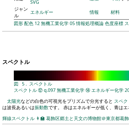
SVG
ジャン
エネルギー
情報
材料
ル
図形
配色
12
無機工業化学
05
情報処理概論
色度座標
ス
スペクトル
図
5
.
スペクトル
スペクトル
⑫
q.097
無機工業化学
⑭
エネルギー化学
2
太陽光
などの白色の可視光をプリズムで分光すると
スペク
は波長あるいは
振動数
です。 赤はエネルギーが低く、青は
輝線スペクトル
👨‍🏫
葛飾区郷土と天文の博物館＠東京都葛