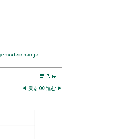
cgi?mode=change
🔚
🔝
📖
◀
戻る
00
進む
▶