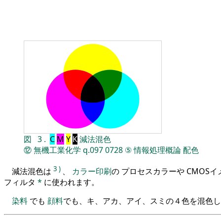
図
3
.
C
M
Y
K
減法混色
⑫
無機工業化学
q.097
0728
⑤
情報処理概論
配色
3
)
減法混色は
、
カラー印刷
の プロセスカラーや CMOS
フィルタ
*
に使われます。
染料
でも
顔料
でも、キ、アカ、アイ、スミの４色を混色し