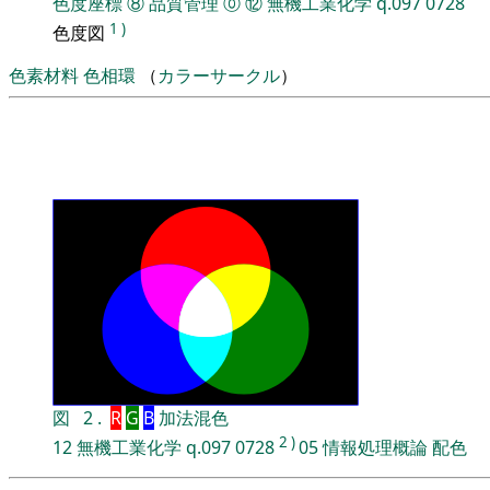
色度座標
⑧
品質管理
⓪
⑫
無機工業化学
q.097
0728
1
)
色度図
色素材料
色相環
（
カラーサークル
）
図
2
.
R
G
B
加法混色
2
)
12
無機工業化学
q.097
0728
05
情報処理概論
配色