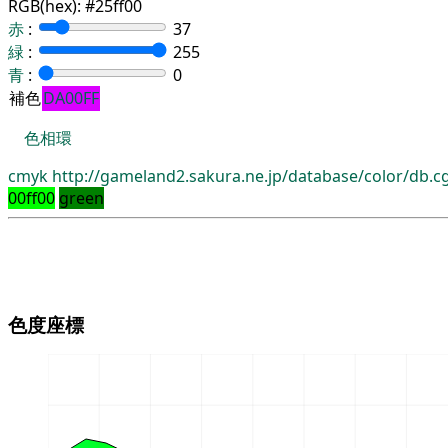
RGB(hex):
#25ff00
赤
:
37
緑
:
255
青
:
0
補色
DA00FF
色相環
cmyk
http://gameland2.sakura.ne.jp/database/color/db.
00ff00
green
色度座標