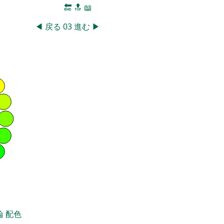
🔚
🔝
📖
◀
戻る
03
進む
▶
論
配色