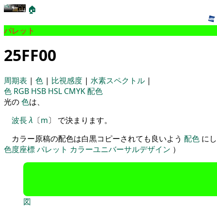
🏠
パレット
25FF00
周期表
|
色
|
比視感度
|
水素スペクトル
|
色
RGB
HSB
HSL
CMYK
配色
光の
色
は、
波長
λ
〔
m
〕 で決まります。
カラー原稿の配色は白黒コピーされても良いよう
配色
にし
色度座標
パレット
カラーユニバーサルデザイン
）
図