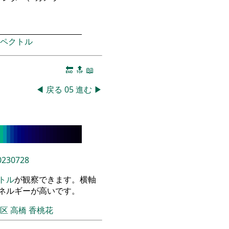
ペクトル
🔚
🔝
📖
◀
戻る
05
進む
▶
0230728
トル
が観察できます。横軸
エネルギーが高いです。
飾区
高橋 香桃花