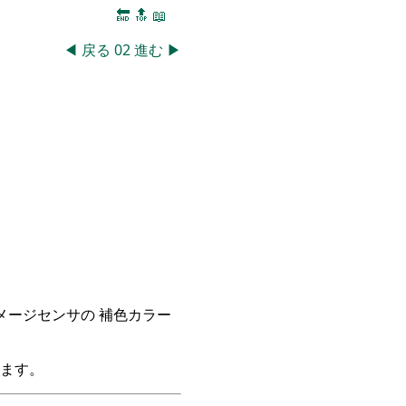
🔚
🔝
📖
◀
戻る
02
進む
▶
イメージセンサの 補色カラー
ます。