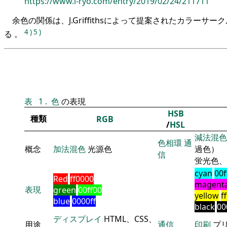
https://www.i-ryo.com/entry/2019/02/24/211711
余色の関係は、J.Griffithsによって提案されたカラーサ
4
)
5
)
る 。
表
1
.
色
の表現
HSB
種類
RGB
/
HSL
減法混色
色相環
通
概念
加法混色
光源色
過色）
信
蛍光色、
cyan
00f
Red
ff0000
magent
表現
green
00ff00
yellow
f
blue
0000ff
black
00
ディスプレイ
HTML、CSS、
用途
通信
印刷
プ