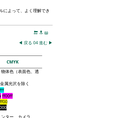
ークルによって、よく理解でき
🔚
🔝
📖
◀
戻る
04
進む
▶
CMYK
物体色（表面色、透
金属光沢を除く
fff
a
ff00ff
fff00
000
リンター、カメラ