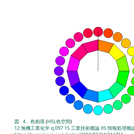
図
4
.
色相環
(
HSL色空間
)
12
無機工業化学
q.097
15
工業技術概論
05
情報処理概