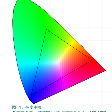
図
1
.
色度座標