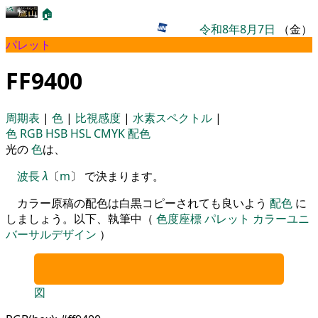
🏠
令和8年8月7日
（金）
パレット
FF9400
周期表
|
色
|
比視感度
|
水素スペクトル
|
色
RGB
HSB
HSL
CMYK
配色
光の
色
は、
波長
λ
〔
m
〕 で決まります。
カラー原稿の配色は白黒コピーされても良いよう
配色
に
しましょう。以下、執筆中（
色度座標
パレット
カラーユニ
バーサルデザイン
）
図