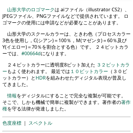
山形大学のロゴマーク
は aiファイル（illustrator CS2）、
JPEGファイル、PNGファイルなどで提供されています。 ロ
ゴマークの使用には申請などが必要なことがあります。
山形大学のスクールカラーは、ときわ色（プロセスカラー
3色を使用し，C(シアン)＝100％，M(マゼンタ)＝60％及び
Y(イエロー)＝70％を割合とする色）です。 ２４ビットカラ
ーでは、
#00664d
になります。
２４ビットカラーに透明度8ビット加えた
３２ビットカラ
ー
もよく使われます。 最近では
１０ビットカラー
（３０ビ
ットカラー）と
HDR
を組みわせたディジタル表現が普及し
てきました。
情報
をディジタルにすることで完全な複製が可能です。
そこで、しかも機械で簡単に複製ができます。著作者の
著作
権
を守る法律が発達しました。
色度座標
｜
スペクトル