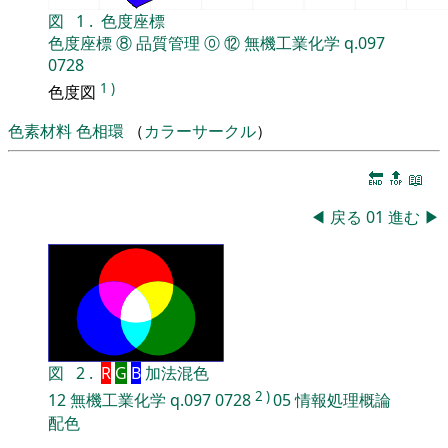
図
1
.
色度座標
色度座標
⑧
品質管理
⓪
⑫
無機工業化学
q.097
0728
1
)
色度図
色素材料
色相環
（
カラーサークル
）
🔚
🔝
📖
◀
戻る
01
進む
▶
図
2
.
R
G
B
加法混色
2
)
12
無機工業化学
q.097
0728
05
情報処理概論
配色