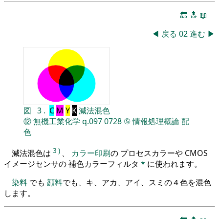
🔚
🔝
📖
◀
戻る
02
進む
▶
図
3
.
C
M
Y
K
減法混色
⑫
無機工業化学
q.097
0728
⑤
情報処理概論
配
色
3
)
減法混色は
、
カラー印刷
の プロセスカラーや CMOS
イメージセンサの 補色カラーフィルタ
*
に使われます。
染料
でも
顔料
でも、キ、アカ、アイ、スミの４色を混色
します。