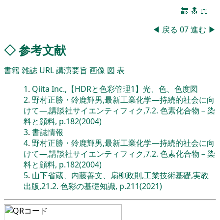
🔚
🔝
📖
◀
戻る
07
進む
▶
◇
参考文献
書籍
雑誌
URL
講演要旨
画像
図
表
1
.
Qiita Inc.,【HDRと色彩管理1】光、色、色度図
2
.
野村正勝・鈴鹿輝男,最新工業化学―持続的社会に向
けて―,講談社サイエンティフィク,7.2. 色素化合物－染
料と顔料, p.182(2004)
3
.
書誌情報
4
.
野村正勝・鈴鹿輝男,最新工業化学―持続的社会に向
けて―,講談社サイエンティフィク,7.2. 色素化合物－染
料と顔料, p.182(2004)
5
.
山下省蔵、内藤善文、扇柳政則,工業技術基礎,実教
出版,21.2. 色彩の基礎知識, p.211(2021)