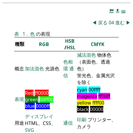
🔚
🔝
📖
◀
戻る
04
進む
▶
表
1
.
色
の表現
HSB
種類
RGB
CMYK
/
HSL
減法混色
物体色
色相
（表面色、透過
概念
加法混色
光源色
環
通
色）
信
蛍光色、金属光沢
を除く
cyan
00ffff
Red
ff0000
magenta
ff00ff
表現
green
00ff00
yellow
ffff00
blue
0000ff
black
00000
ディスプレイ
印刷
プリンター、
用途
通信
HTML、CSS、
カメラ
SVG