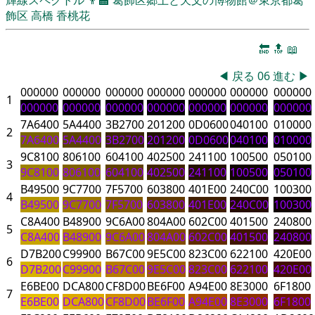
飾区
高橋 香桃花
🔚
🔝
📖
◀
戻る
06
進む
▶
000000
000000
000000
000000
000000
000000
000000
1
000000
000000
000000
000000
000000
000000
000000
7A6400
5A4400
3B2700
201200
0D0600
040100
010000
2
7A6400
5A4400
3B2700
201200
0D0600
040100
010000
9C8100
806100
604100
402500
241100
100500
050100
3
9C8100
806100
604100
402500
241100
100500
050100
B49500
9C7700
7F5700
603800
401E00
240C00
100300
4
B49500
9C7700
7F5700
603800
401E00
240C00
100300
C8A400
B48900
9C6A00
804A00
602C00
401500
240800
5
C8A400
B48900
9C6A00
804A00
602C00
401500
240800
D7B200
C99900
B67C00
9E5C00
823C00
622100
420E00
6
D7B200
C99900
B67C00
9E5C00
823C00
622100
420E00
E6BE00
DCA800
CF8D00
BE6F00
A94E00
8E3000
6F1800
7
E6BE00
DCA800
CF8D00
BE6F00
A94E00
8E3000
6F1800