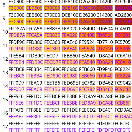
F3C900
EEB600
E79E00
DE8100
D26200
C14200
AD2600
8
F3C900
EEB600
E79E00
DE8100
D26200
C14200
AD2600
F3C900
EEB600
E79E00
DE8100
D26200
C14200
AD2600
9
F3C900
EEB600
E79E00
DE8100
D26200
C14200
AD2600
FFD87A
FFCA5A
FEB83B
FEA020
FE840D
FD6504
FC4501
10
FFD87A
FFCA5A
FEB83B
FEA020
FE840D
FD6504
FC4501
FFDF9C
FFD380
FEC360
FEAE40
FE9524
FD7710
FC5705
11
FFDF9C
FFD380
FEC360
FEAE40
FE9524
FD7710
FC5705
FFE5B4
FFDB9C
FECD7F
FEBB60
FEA540
FD8A24
FC6A10
12
FFE5B4
FFDB9C
FECD7F
FEBB60
FEA540
FD8A24
FC6A10
FFEBC8
FFE3B4
FED89C
FEC980
FEB660
FD9F40
FC8224
13
FFEBC8
FFE3B4
FED89C
FEC980
FEB660
FD9F40
FC8224
FFF0D7
FFEAC9
FEE1B6
FED69E
FEC782
FDB462
FC9C42
14
FFF0D7
FFEAC9
FEE1B6
FED69E
FEC782
FDB462
FC9C42
FFF5E6
FFF1DC
FEEBCF
FEE3BE
FED8A9
FDCA8E
FCB86F
15
FFF5E6
FFF1DC
FEEBCF
FEE3BE
FED8A9
FDCA8E
FCB86F
FFFAF3
FFF8EE
FEF5E7
FEF1DE
FEECD2
FDE4C1
FCD9A
16
FFFAF3
FFF8EE
FEF5E7
FEF1DE
FEECD2
FDE4C1
FCD9A
FFFFFF
FFFFFF
FEFEFE
FEFEFE
FEFEFE
FDFDFD
FCFCFC
17
FFFFFF
FFFFFF
FEFEFE
FEFEFE
FEFEFE
FDFDFD
FCFCFC