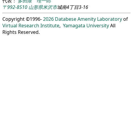
代表：
多田隈 理一郎
〒992-8510
山形県
米沢市
城南4丁目3-16
Copyright ©1996-
2026
Databese Amenity Laboratory
of
Virtual Research Institute
,
Yamagata University
All
Rights Reserved.