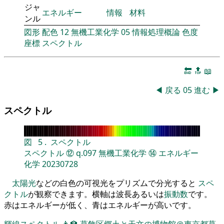
ジャ
エネルギー
情報
材料
ンル
図形
配色
12
無機工業化学
05
情報処理概論
色度
座標
スペクトル
🔚
🔝
📖
◀
戻る
05
進む
▶
スペクトル
図
5
.
スペクトル
スペクトル
⑫
q.097
無機工業化学
⑭
エネルギー
化学
20230728
太陽光
などの白色の可視光をプリズムで分光すると
スペ
クトル
が観察できます。横軸は波長あるいは
振動数
です。
赤はエネルギーが低く、青はエネルギーが高いです。
輝線スペクトル
👨‍🏫
葛飾区郷土と天文の博物館＠東京都葛