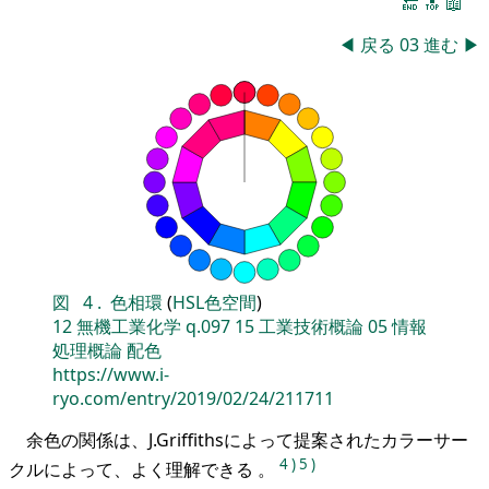
🔚
🔝
📖
◀
戻る
03
進む
▶
図
4
.
色相環
(
HSL色空間
)
12
無機工業化学
q.097
15
工業技術概論
05
情報
処理概論
配色
https://www.i-
ryo.com/entry/2019/02/24/211711
余色の関係は、J.Griffithsによって提案されたカラーサー
4
)
5
)
クルによって、よく理解できる 。