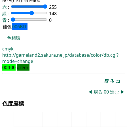
RGB(hex):
#ff9400
赤
:
255
緑
:
148
青
:
0
補色
006BFF
色相環
cmyk
http://gameland2.sakura.ne.jp/database/color/db.cgi?
mode=change
00ff00
green
🔚
🔝
📖
◀
戻る
00
進む
▶
色度座標