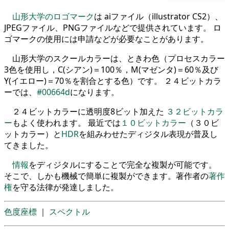
山形大学のロゴマーク
は aiファイル（illustrator CS2）、
JPEGファイル、PNGファイルなどで提供されています。 ロ
ゴマークの使用には申請などが必要なことがあります。
山形大学のスクールカラーは、ときわ色（プロセスカラー
3色を使用し，C(シアン)＝100％，M(マゼンタ)＝60％及び
Y(イエロー)＝70％を割合とする色）です。 ２４ビットカラ
ーでは、
#00664d
になります。
２４ビットカラーに透明度8ビット加えた
３２ビットカラ
ー
もよく使われます。 最近では
１０ビットカラー
（３０ビ
ットカラー）と
HDR
を組みわせたディジタル表現が普及し
てきました。
情報
をディジタルにすることで完全な複製が可能です。
そこで、しかも機械で簡単に複製ができます。著作者の
著作
権
を守る法律が発達しました。
色度座標
｜
スペクトル