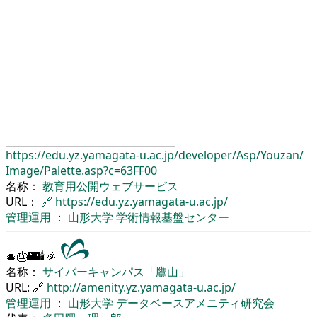
https://edu.yz.yamagata-u.ac.jp/
developer/
Asp/
Youzan/
Image/
Palette.asp?c=63FF00
名称：
教育用公開ウェブサービス
URL：
🔗
https://edu.yz.yamagata-u.ac.jp/
管理運用
：
山形大学
学術情報基盤センター
🎄🎂🌃🕯🎉
名称：
サイバーキャンパス「鷹山」
URL: 🔗
http://amenity.yz.yamagata-u.ac.jp/
管理運用
：
山形大学
データベースアメニティ研究会