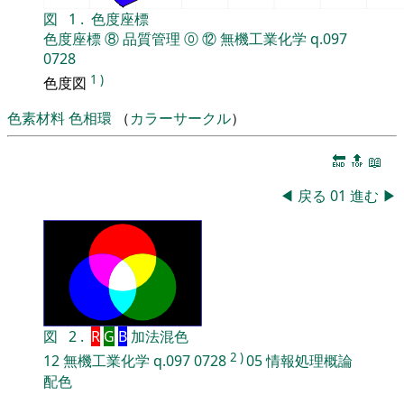
図
1
.
色度座標
色度座標
⑧
品質管理
⓪
⑫
無機工業化学
q.097
0728
1
)
色度図
色素材料
色相環
（
カラーサークル
）
🔚
🔝
📖
◀
戻る
01
進む
▶
図
2
.
R
G
B
加法混色
2
)
12
無機工業化学
q.097
0728
05
情報処理概論
配色