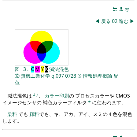
🔚
🔝
📖
◀
戻る
02
進む
▶
図
3
.
C
M
Y
K
減法混色
⑫
無機工業化学
q.097
0728
⑤
情報処理概論
配
色
3
)
減法混色は
、
カラー印刷
の プロセスカラーや CMOS
イメージセンサの 補色カラーフィルタ
*
に使われます。
染料
でも
顔料
でも、キ、アカ、アイ、スミの４色を混色
します。