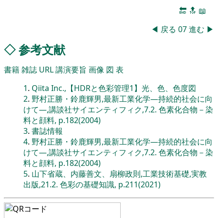
🔚
🔝
📖
◀
戻る
07
進む
▶
◇
参考文献
書籍
雑誌
URL
講演要旨
画像
図
表
1
.
Qiita Inc.,【HDRと色彩管理1】光、色、色度図
2
.
野村正勝・鈴鹿輝男,最新工業化学―持続的社会に向
けて―,講談社サイエンティフィク,7.2. 色素化合物－染
料と顔料, p.182(2004)
3
.
書誌情報
4
.
野村正勝・鈴鹿輝男,最新工業化学―持続的社会に向
けて―,講談社サイエンティフィク,7.2. 色素化合物－染
料と顔料, p.182(2004)
5
.
山下省蔵、内藤善文、扇柳政則,工業技術基礎,実教
出版,21.2. 色彩の基礎知識, p.211(2021)