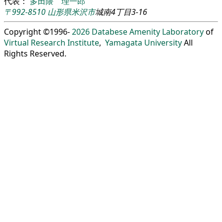
代表：
多田隈 理一郎
〒992-8510
山形県
米沢市
城南4丁目3-16
Copyright ©1996-
2026
Databese Amenity Laboratory
of
Virtual Research Institute
,
Yamagata University
All
Rights Reserved.