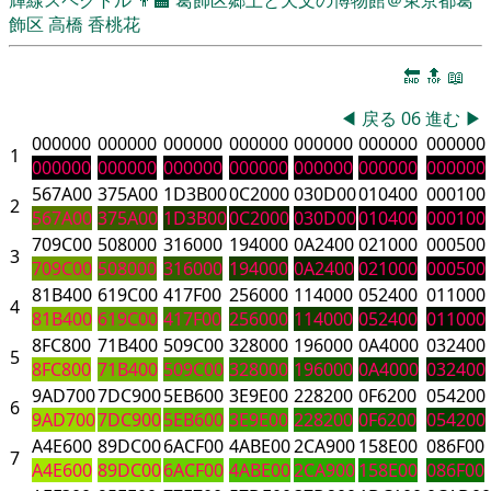
飾区
高橋 香桃花
🔚
🔝
📖
◀
戻る
06
進む
▶
000000
000000
000000
000000
000000
000000
000000
1
000000
000000
000000
000000
000000
000000
000000
567A00
375A00
1D3B00
0C2000
030D00
010400
000100
2
567A00
375A00
1D3B00
0C2000
030D00
010400
000100
709C00
508000
316000
194000
0A2400
021000
000500
3
709C00
508000
316000
194000
0A2400
021000
000500
81B400
619C00
417F00
256000
114000
052400
011000
4
81B400
619C00
417F00
256000
114000
052400
011000
8FC800
71B400
509C00
328000
196000
0A4000
032400
5
8FC800
71B400
509C00
328000
196000
0A4000
032400
9AD700
7DC900
5EB600
3E9E00
228200
0F6200
054200
6
9AD700
7DC900
5EB600
3E9E00
228200
0F6200
054200
A4E600
89DC00
6ACF00
4ABE00
2CA900
158E00
086F00
7
A4E600
89DC00
6ACF00
4ABE00
2CA900
158E00
086F00