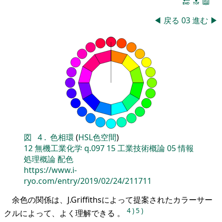
🔚
🔝
📖
◀
戻る
03
進む
▶
図
4
.
色相環
(
HSL色空間
)
12
無機工業化学
q.097
15
工業技術概論
05
情報
処理概論
配色
https://www.i-
ryo.com/entry/2019/02/24/211711
余色の関係は、J.Griffithsによって提案されたカラーサー
4
)
5
)
クルによって、よく理解できる 。