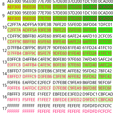
AEF300
95EE00
77E700
57DE00
37D200
1DC100
0CAD00
8
AEF300
95EE00
77E700
57DE00
37D200
1DC100
0CAD00
AEF300
95EE00
77E700
57DE00
37D200
1DC100
0CAD00
9
AEF300
95EE00
77E700
57DE00
37D200
1DC100
0CAD00
C2FF7A
ADFF5A
93FE3B
76FE20
55FE0D
36FD04
1DFC01
10
C2FF7A
ADFF5A
93FE3B
76FE20
55FE0D
36FD04
1DFC01
CDFF9C
BBFF80
A5FE60
89FE40
6AFE24
4AFD10
2CFC05
11
CDFF9C
BBFF80
A5FE60
89FE40
6AFE24
4AFD10
2CFC05
D7FFB4
C8FF9C
B5FE7F
9DFE60
81FE40
61FD24
41FC10
12
D7FFB4
C8FF9C
B5FE7F
9DFE60
81FE40
61FD24
41FC10
E0FFC8
D4FFB4
C4FE9C
B0FE80
97FE60
7AFD40
5AFC24
13
E0FFC8
D4FFB4
C4FE9C
B0FE80
97FE60
7AFD40
5AFC24
E8FFD7
DFFFC9
D3FEB6
C3FE9E
AFFE82
95FD62
78FC42
14
E8FFD7
DFFFC9
D3FEB6
C3FE9E
AFFE82
95FD62
78FC42
F0FFE6
EAFFDC
E2FECF
D7FEBE
C9FEA9
B6FD8E
9EFC6F
15
F0FFE6
EAFFDC
E2FECF
D7FEBE
C9FEA9
B6FD8E
9EFC6F
F8FFF3
F5FFEE
F1FEE7
EBFEDE
E3FED2
D9FDC1
CBFCA
16
F8FFF3
F5FFEE
F1FEE7
EBFEDE
E3FED2
D9FDC1
CBFCA
FFFFFF
FFFFFF
FEFEFE
FEFEFE
FEFEFE
FDFDFD
FCFCFC
17
FFFFFF
FFFFFF
FEFEFE
FEFEFE
FEFEFE
FDFDFD
FCFCFC