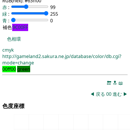
RGB(hex):
#63ff00
赤
:
99
緑
:
255
青
:
0
補色
9C00FF
色相環
cmyk
http://gameland2.sakura.ne.jp/database/color/db.cgi?
mode=change
00ff00
green
🔚
🔝
📖
◀
戻る
00
進む
▶
色度座標