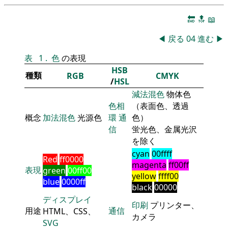
🔚
🔝
📖
◀
戻る
04
進む
▶
表
1
.
色
の表現
HSB
種類
RGB
CMYK
/
HSL
減法混色
物体色
色相
（表面色、透過
概念
加法混色
光源色
環
通
色）
信
蛍光色、金属光沢
を除く
cyan
00ffff
Red
ff0000
magenta
ff00ff
表現
green
00ff00
yellow
ffff00
blue
0000ff
black
00000
ディスプレイ
印刷
プリンター、
用途
通信
HTML、CSS、
カメラ
SVG