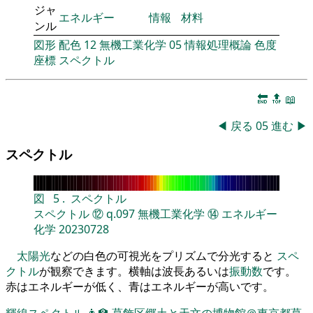
ジャ
エネルギー
情報
材料
ンル
図形
配色
12
無機工業化学
05
情報処理概論
色度
座標
スペクトル
🔚
🔝
📖
◀
戻る
05
進む
▶
スペクトル
図
5
.
スペクトル
スペクトル
⑫
q.097
無機工業化学
⑭
エネルギー
化学
20230728
太陽光
などの白色の可視光をプリズムで分光すると
スペ
クトル
が観察できます。横軸は波長あるいは
振動数
です。
赤はエネルギーが低く、青はエネルギーが高いです。
輝線スペクトル
👨‍🏫
葛飾区郷土と天文の博物館＠東京都葛