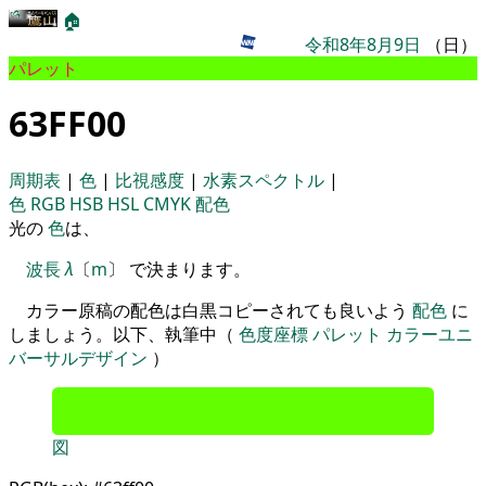
🏠
令和8年8月9日
（日）
パレット
63FF00
周期表
|
色
|
比視感度
|
水素スペクトル
|
色
RGB
HSB
HSL
CMYK
配色
光の
色
は、
波長
λ
〔
m
〕 で決まります。
カラー原稿の配色は白黒コピーされても良いよう
配色
に
しましょう。以下、執筆中（
色度座標
パレット
カラーユニ
バーサルデザイン
）
図