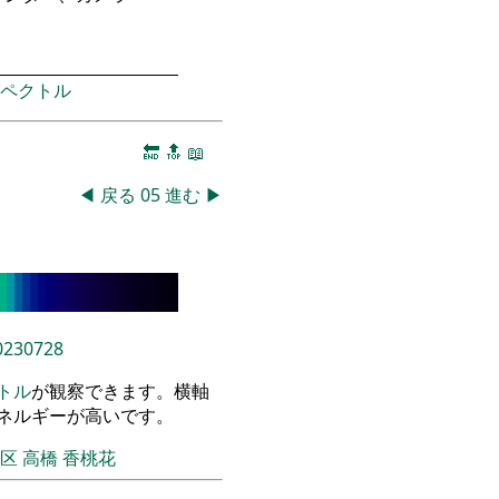
ペクトル
🔚
🔝
📖
◀
戻る
05
進む
▶
0230728
トル
が観察できます。横軸
エネルギーが高いです。
飾区
高橋 香桃花