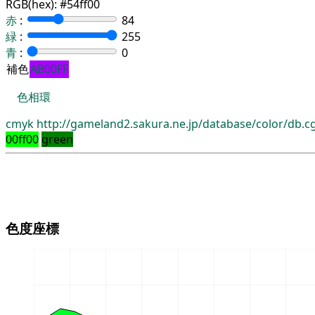
RGB(hex):
#54ff00
赤
:
84
緑
:
255
青
:
0
補色
AB00FF
色相環
cmyk
http://gameland2.sakura.ne.jp/database/color/db.
00ff00
green
色度座標