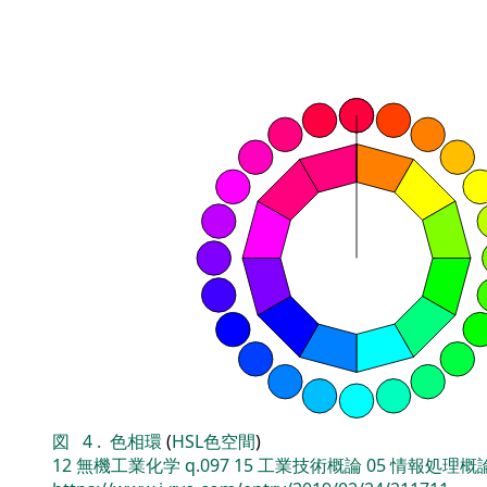
図
4
.
色相環
(
HSL色空間
)
12
無機工業化学
q.097
15
工業技術概論
05
情報処理概