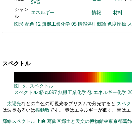
SVG
ジャン
エネルギー
情報
材料
ル
図形
配色
12
無機工業化学
05
情報処理概論
色度座標
ス
スペクトル
図
5
.
スペクトル
スペクトル
⑫
q.097
無機工業化学
⑭
エネルギー化学
2
太陽光
などの白色の可視光をプリズムで分光すると
スペク
は波長あるいは
振動数
です。 赤はエネルギーが低く、青は
輝線スペクトル
👨‍🏫
葛飾区郷土と天文の博物館＠東京都葛