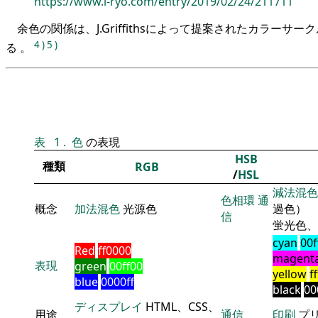
https://www.i-ryo.com/entry/2019/02/24/211711
余色の関係は、J.Griffithsによって提案されたカラーサ
4
)
5
)
る 。
表
1
.
色
の表現
HSB
種類
RGB
/
HSL
減法混色
色相環
通
概念
加法混色
光源色
過色）
信
蛍光色、
cyan
00f
Red
ff0000
magent
表現
green
00ff00
yellow
f
blue
0000ff
black
00
ディスプレイ
HTML、CSS、
用途
通信
印刷
プ