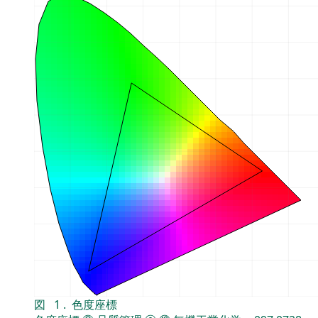
図
1
.
色度座標