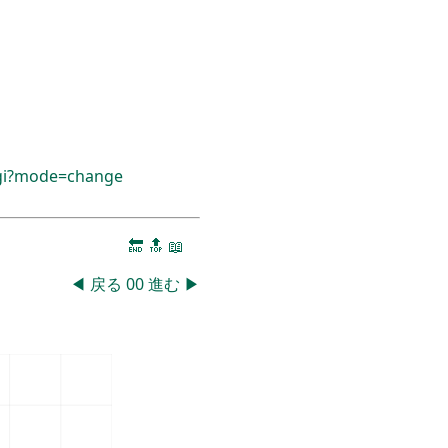
cgi?mode=change
🔚
🔝
📖
◀
戻る
00
進む
▶