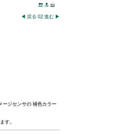
🔚
🔝
📖
◀
戻る
02
進む
▶
イメージセンサの 補色カラー
ます。