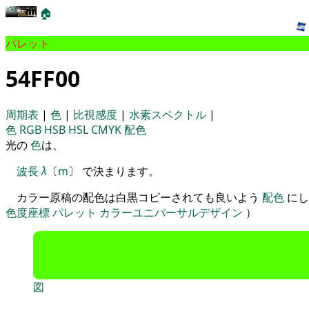
🏠
パレット
54FF00
周期表
|
色
|
比視感度
|
水素スペクトル
|
色
RGB
HSB
HSL
CMYK
配色
光の
色
は、
波長
λ
〔
m
〕 で決まります。
カラー原稿の配色は白黒コピーされても良いよう
配色
にし
色度座標
パレット
カラーユニバーサルデザイン
）
図