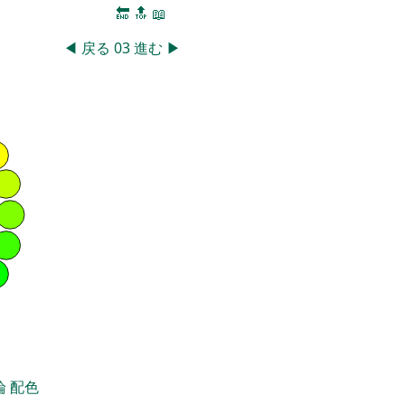
🔚
🔝
📖
◀
戻る
03
進む
▶
論
配色