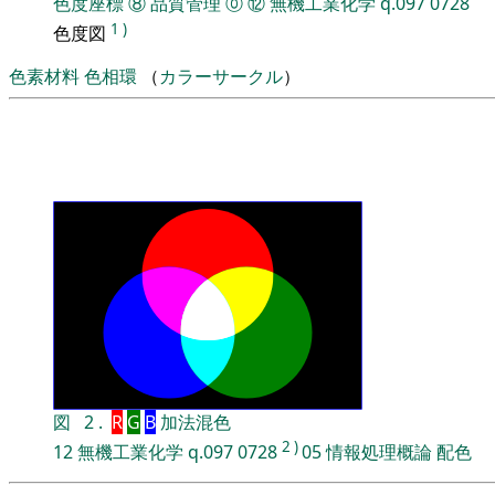
色度座標
⑧
品質管理
⓪
⑫
無機工業化学
q.097
0728
1
)
色度図
色素材料
色相環
（
カラーサークル
）
図
2
.
R
G
B
加法混色
2
)
12
無機工業化学
q.097
0728
05
情報処理概論
配色