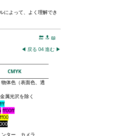
ークルによって、よく理解でき
🔚
🔝
📖
◀
戻る
04
進む
▶
CMYK
物体色（表面色、透
金属光沢を除く
fff
a
ff00ff
fff00
000
リンター、カメラ