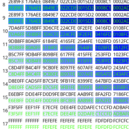
2E89F3
176AEE
0849E7
022CDE
0015D2
0008C1
0002A
8
2E89F3
176AEE
0849E7
022CDE
0015D2
0008C1
0002A
2E89F3
176AEE
0849E7
022CDE
0015D2
0008C1
0002A
9
2E89F3
176AEE
0849E7
022CDE
0015D2
0008C1
0002A
7DA6FF
5D8BFF
3D6CFE
224CFE
0F2EFE
0416FD
0108FC
10
7DA6FF
5D8BFF
3D6CFE
224CFE
0F2EFE
0416FD
0108FC
9DB8FF
80A0FF
6184FE
4165FE
2544FE
1028FD
0512FC
11
9DB8FF
80A0FF
6184FE
4165FE
2544FE
1028FD
0512FC
B5C7FF
9DB4FF
809BFE
617FFE
415FFE
253FFD
1023FC
12
B5C7FF
9DB4FF
809BFE
617FFE
415FFE
253FFD
1023FC
C8D4FF
B4C4FF
9CB0FE
8097FE
607AFE
405AFD
243AFC
13
C8D4FF
B4C4FF
9CB0FE
8097FE
607AFE
405AFD
243AFC
D8E0FF
CAD5FF
B7C5FE
9FB1FE
8399FE
647BFD
435BFC
14
D8E0FF
CAD5FF
B7C5FE
9FB1FE
8399FE
647BFD
435BFC
E6EBFF
DDE4FF
D0D9FE
BFCBFE
AAB9FE
8FA2FD
7186FC
15
E6EBFF
DDE4FF
D0D9FE
BFCBFE
AAB9FE
8FA2FD
7186FC
F3F5FF
EEF1FF
E7ECFE
DEE4FE
D2DAFE
C1CCFD
ADBAF
16
F3F5FF
EEF1FF
E7ECFE
DEE4FE
D2DAFE
C1CCFD
ADBAF
FFFFFF
FFFFFF
FEFEFE
FEFEFE
FEFEFE
FDFDFD
FCFCFC
17
FFFFFF
FFFFFF
FEFEFE
FEFEFE
FEFEFE
FDFDFD
FCFCFC