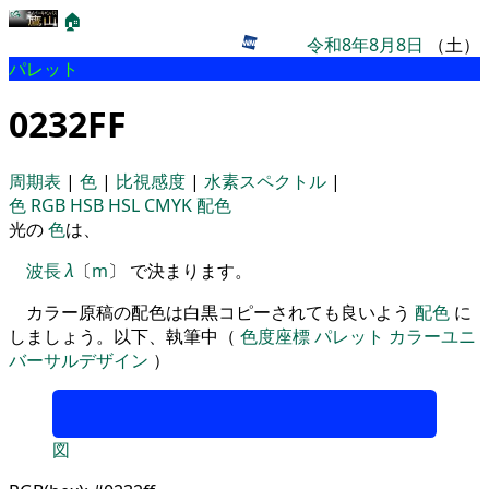
🏠
令和8年8月8日
（土）
パレット
0232FF
周期表
|
色
|
比視感度
|
水素スペクトル
|
色
RGB
HSB
HSL
CMYK
配色
光の
色
は、
波長
λ
〔
m
〕 で決まります。
カラー原稿の配色は白黒コピーされても良いよう
配色
に
しましょう。以下、執筆中（
色度座標
パレット
カラーユニ
バーサルデザイン
）
図