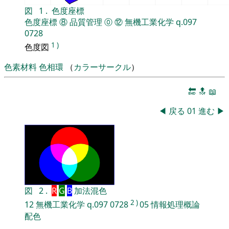
図
1
.
色度座標
色度座標
⑧
品質管理
⓪
⑫
無機工業化学
q.097
0728
1
)
色度図
色素材料
色相環
（
カラーサークル
）
🔚
🔝
📖
◀
戻る
01
進む
▶
図
2
.
R
G
B
加法混色
2
)
12
無機工業化学
q.097
0728
05
情報処理概論
配色