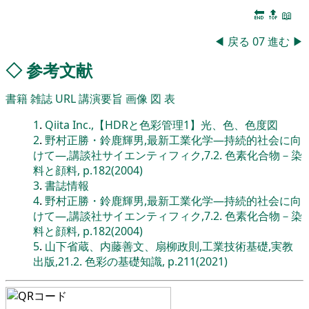
🔚
🔝
📖
◀
戻る
07
進む
▶
◇
参考文献
書籍
雑誌
URL
講演要旨
画像
図
表
1
.
Qiita Inc.,【HDRと色彩管理1】光、色、色度図
2
.
野村正勝・鈴鹿輝男,最新工業化学―持続的社会に向
けて―,講談社サイエンティフィク,7.2. 色素化合物－染
料と顔料, p.182(2004)
3
.
書誌情報
4
.
野村正勝・鈴鹿輝男,最新工業化学―持続的社会に向
けて―,講談社サイエンティフィク,7.2. 色素化合物－染
料と顔料, p.182(2004)
5
.
山下省蔵、内藤善文、扇柳政則,工業技術基礎,実教
出版,21.2. 色彩の基礎知識, p.211(2021)