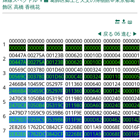
飾区
高橋 香桃花
🔚
🔝
📖
◀
戻る
06
進む
▶
000000
000000
000000
000000
000000
000000
000000
1
000000
000000
000000
000000
000000
000000
000000
00447A
00275A
00123B
000620
00010D
000004
000001
2
00447A
00275A
00123B
000620
00010D
000004
000001
00569C
003780
001D60
000C40
000324
000110
000005
3
00569C
003780
001D60
000C40
000324
000110
000005
2466B4
10459C
05297F
011360
000640
000124
000010
4
2466B4
10459C
05297F
011360
000640
000124
000010
2470C8
1050B4
05319C
011980
000A60
000240
000024
5
2470C8
1050B4
05319C
011980
000A60
000240
000024
2479D7
1059C9
0539B6
011F9E
000D82
000462
000142
6
2479D7
1059C9
0539B6
011F9E
000D82
000462
000142
2E82E6
1762DC
0842CF
0226BE
0011A9
00068E
00016F
7
2E82E6
1762DC
0842CF
0226BE
0011A9
00068E
00016F