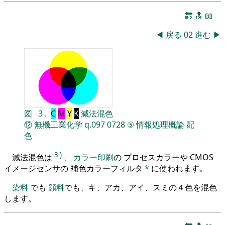
🔚
🔝
📖
◀
戻る
02
進む
▶
図
3
.
C
M
Y
K
減法混色
⑫
無機工業化学
q.097
0728
⑤
情報処理概論
配
色
3
)
減法混色は
、
カラー印刷
の プロセスカラーや CMOS
イメージセンサの 補色カラーフィルタ
*
に使われます。
染料
でも
顔料
でも、キ、アカ、アイ、スミの４色を混色
します。