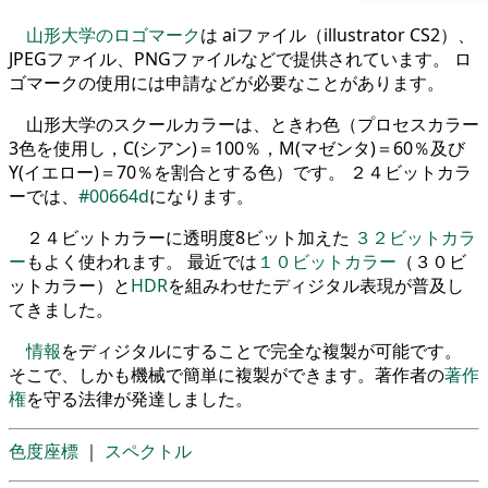
山形大学のロゴマーク
は aiファイル（illustrator CS2）、
JPEGファイル、PNGファイルなどで提供されています。 ロ
ゴマークの使用には申請などが必要なことがあります。
山形大学のスクールカラーは、ときわ色（プロセスカラー
3色を使用し，C(シアン)＝100％，M(マゼンタ)＝60％及び
Y(イエロー)＝70％を割合とする色）です。 ２４ビットカラ
ーでは、
#00664d
になります。
２４ビットカラーに透明度8ビット加えた
３２ビットカラ
ー
もよく使われます。 最近では
１０ビットカラー
（３０ビ
ットカラー）と
HDR
を組みわせたディジタル表現が普及し
てきました。
情報
をディジタルにすることで完全な複製が可能です。
そこで、しかも機械で簡単に複製ができます。著作者の
著作
権
を守る法律が発達しました。
色度座標
｜
スペクトル