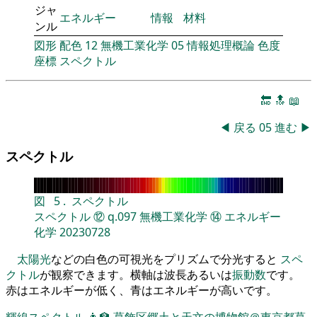
ジャ
エネルギー
情報
材料
ンル
図形
配色
12
無機工業化学
05
情報処理概論
色度
座標
スペクトル
🔚
🔝
📖
◀
戻る
05
進む
▶
スペクトル
図
5
.
スペクトル
スペクトル
⑫
q.097
無機工業化学
⑭
エネルギー
化学
20230728
太陽光
などの白色の可視光をプリズムで分光すると
スペ
クトル
が観察できます。横軸は波長あるいは
振動数
です。
赤はエネルギーが低く、青はエネルギーが高いです。
輝線スペクトル
👨‍🏫
葛飾区郷土と天文の博物館＠東京都葛