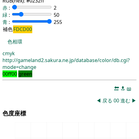
RGB(hex):
#0232ff
赤
:
2
緑
:
50
青
:
255
補色
FDCD00
色相環
cmyk
http://gameland2.sakura.ne.jp/database/color/db.cgi?
mode=change
00ff00
green
🔚
🔝
📖
◀
戻る
00
進む
▶
色度座標