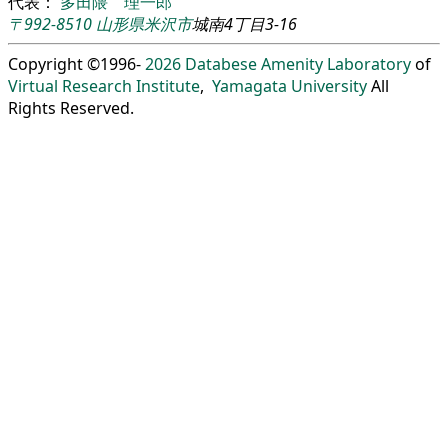
代表：
多田隈 理一郎
〒992-8510
山形県
米沢市
城南4丁目3-16
Copyright ©1996-
2026
Databese Amenity Laboratory
of
Virtual Research Institute
,
Yamagata University
All
Rights Reserved.