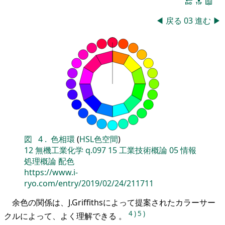
🔚
🔝
📖
◀
戻る
03
進む
▶
図
4
.
色相環
(
HSL色空間
)
12
無機工業化学
q.097
15
工業技術概論
05
情報
処理概論
配色
https://www.i-
ryo.com/entry/2019/02/24/211711
余色の関係は、J.Griffithsによって提案されたカラーサー
4
)
5
)
クルによって、よく理解できる 。