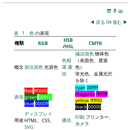
🔚
🔝
📖
◀
戻る
04
進む
▶
表
1
.
色
の表現
HSB
種類
RGB
CMYK
/
HSL
減法混色
物体色
色相
（表面色、透過
概念
加法混色
光源色
環
通
色）
信
蛍光色、金属光沢
を除く
cyan
00ffff
Red
ff0000
magenta
ff00ff
表現
green
00ff00
yellow
ffff00
blue
0000ff
black
00000
ディスプレイ
印刷
プリンター、
用途
通信
HTML、CSS、
カメラ
SVG