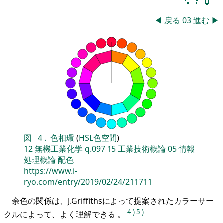
🔚
🔝
📖
◀
戻る
03
進む
▶
図
4
.
色相環
(
HSL色空間
)
12
無機工業化学
q.097
15
工業技術概論
05
情報
処理概論
配色
https://www.i-
ryo.com/entry/2019/02/24/211711
余色の関係は、J.Griffithsによって提案されたカラーサー
4
)
5
)
クルによって、よく理解できる 。