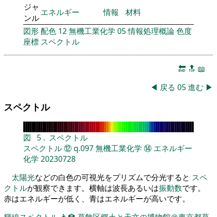
ジャ
エネルギー
情報
材料
ンル
図形
配色
12
無機工業化学
05
情報処理概論
色度
座標
スペクトル
🔚
🔝
📖
◀
戻る
05
進む
▶
スペクトル
図
5
.
スペクトル
スペクトル
⑫
q.097
無機工業化学
⑭
エネルギー
化学
20230728
太陽光
などの白色の可視光をプリズムで分光すると
スペ
クトル
が観察できます。横軸は波長あるいは
振動数
です。
赤はエネルギーが低く、青はエネルギーが高いです。
輝線スペクトル
👨‍🏫
葛飾区郷土と天文の博物館＠東京都葛