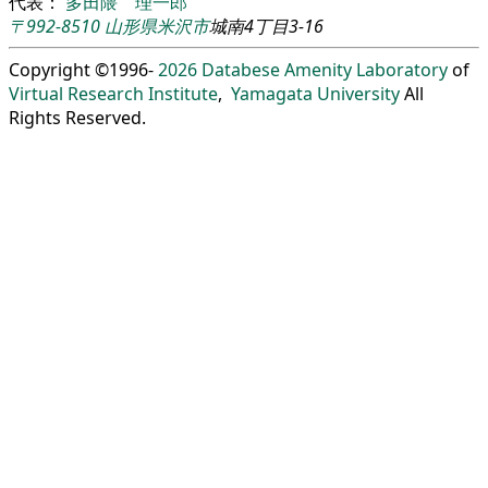
代表：
多田隈 理一郎
〒992-8510
山形県
米沢市
城南4丁目3-16
Copyright ©1996-
2026
Databese Amenity Laboratory
of
Virtual Research Institute
,
Yamagata University
All
Rights Reserved.