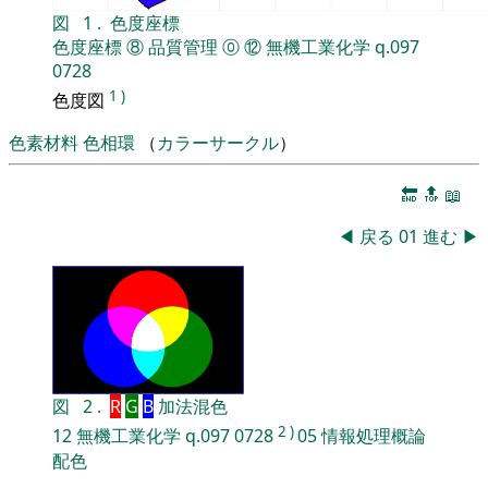
図
1
.
色度座標
色度座標
⑧
品質管理
⓪
⑫
無機工業化学
q.097
0728
1
)
色度図
色素材料
色相環
（
カラーサークル
）
🔚
🔝
📖
◀
戻る
01
進む
▶
図
2
.
R
G
B
加法混色
2
)
12
無機工業化学
q.097
0728
05
情報処理概論
配色