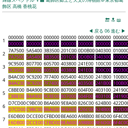
飾区
高橋 香桃花
🔚
🔝
📖
◀
戻る
06
進む
▶
000000
000000
000000
000000
000000
000000
00000
1
000000
000000
000000
000000
000000
000000
00000
7A7500
5A5400
3B3500
201C00
0D0B00
040300
01000
2
7A7500
5A5400
3B3500
201C00
0D0B00
040300
01000
9C9500
807700
605700
403800
241E00
100C00
05030
3
9C9500
807700
605700
403800
241E00
100C00
05030
B4AC00
9C9200
7F7400
605400
403500
241B00
100B0
4
B4AC00
9C9200
7F7400
605400
403500
241B00
100B0
C8BE00
B4A900
9C8E00
807000
604F00
403100
24190
5
C8BE00
B4A900
9C8E00
807000
604F00
403100
24190
D7CD00
C9BC00
B6A600
9E8A00
826C00
624B00
422D0
6
D7CD00
C9BC00
B6A600
9E8A00
826C00
624B00
422D0
E6DB00
DCCE00
CFBD00
BEA600
A98B00
8E6D00
6F4C0
7
E6DB00
DCCE00
CFBD00
BEA600
A98B00
8E6D00
6F4C0