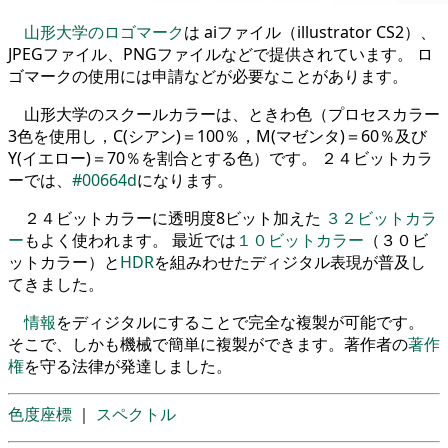
山形大学のロゴマーク
は aiファイル（illustrator CS2）、
JPEGファイル、PNGファイルなどで提供されています。 ロ
ゴマークの使用には申請などが必要なことがあります。
山形大学のスクールカラーは、ときわ色（プロセスカラー
3色を使用し，C(シアン)＝100％，M(マゼンタ)＝60％及び
Y(イエロー)＝70％を割合とする色）です。 ２４ビットカラ
ーでは、
#00664d
になります。
２４ビットカラーに透明度8ビット加えた
３２ビットカラ
ー
もよく使われます。 最近では
１０ビットカラー
（３０ビ
ットカラー）と
HDR
を組みわせたディジタル表現が普及し
てきました。
情報
をディジタルにすることで完全な複製が可能です。
そこで、しかも機械で簡単に複製ができます。著作者の
著作
権
を守る法律が発達しました。
色度座標
｜
スペクトル