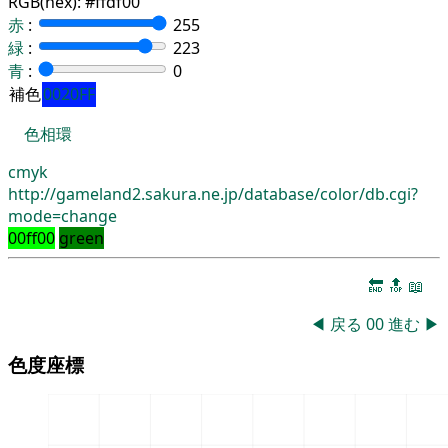
RGB(hex):
#ffdf00
赤
:
255
緑
:
223
青
:
0
補色
0020FF
色相環
cmyk
http://gameland2.sakura.ne.jp/database/color/db.cgi?
mode=change
00ff00
green
🔚
🔝
📖
◀
戻る
00
進む
▶
色度座標