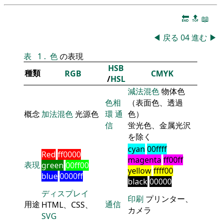
🔚
🔝
📖
◀
戻る
04
進む
▶
表
1
.
色
の表現
HSB
種類
RGB
CMYK
/
HSL
減法混色
物体色
色相
（表面色、透過
概念
加法混色
光源色
環
通
色）
信
蛍光色、金属光沢
を除く
cyan
00ffff
Red
ff0000
magenta
ff00ff
表現
green
00ff00
yellow
ffff00
blue
0000ff
black
00000
ディスプレイ
印刷
プリンター、
用途
通信
HTML、CSS、
カメラ
SVG