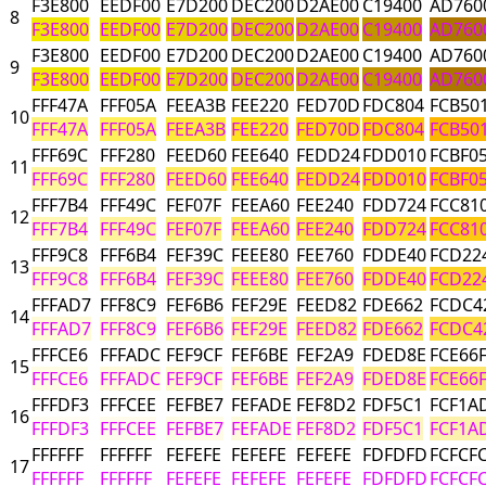
F3E800
EEDF00
E7D200
DEC200
D2AE00
C19400
AD760
8
F3E800
EEDF00
E7D200
DEC200
D2AE00
C19400
AD760
F3E800
EEDF00
E7D200
DEC200
D2AE00
C19400
AD760
9
F3E800
EEDF00
E7D200
DEC200
D2AE00
C19400
AD760
FFF47A
FFF05A
FEEA3B
FEE220
FED70D
FDC804
FCB50
10
FFF47A
FFF05A
FEEA3B
FEE220
FED70D
FDC804
FCB50
FFF69C
FFF280
FEED60
FEE640
FEDD24
FDD010
FCBF0
11
FFF69C
FFF280
FEED60
FEE640
FEDD24
FDD010
FCBF0
FFF7B4
FFF49C
FEF07F
FEEA60
FEE240
FDD724
FCC81
12
FFF7B4
FFF49C
FEF07F
FEEA60
FEE240
FDD724
FCC81
FFF9C8
FFF6B4
FEF39C
FEEE80
FEE760
FDDE40
FCD22
13
FFF9C8
FFF6B4
FEF39C
FEEE80
FEE760
FDDE40
FCD22
FFFAD7
FFF8C9
FEF6B6
FEF29E
FEED82
FDE662
FCDC4
14
FFFAD7
FFF8C9
FEF6B6
FEF29E
FEED82
FDE662
FCDC4
FFFCE6
FFFADC
FEF9CF
FEF6BE
FEF2A9
FDED8E
FCE66
15
FFFCE6
FFFADC
FEF9CF
FEF6BE
FEF2A9
FDED8E
FCE66
FFFDF3
FFFCEE
FEFBE7
FEFADE
FEF8D2
FDF5C1
FCF1A
16
FFFDF3
FFFCEE
FEFBE7
FEFADE
FEF8D2
FDF5C1
FCF1A
FFFFFF
FFFFFF
FEFEFE
FEFEFE
FEFEFE
FDFDFD
FCFCF
17
FFFFFF
FFFFFF
FEFEFE
FEFEFE
FEFEFE
FDFDFD
FCFCF