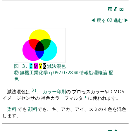
🔚
🔝
📖
◀
戻る
02
進む
▶
図
3
.
C
M
Y
K
減法混色
⑫
無機工業化学
q.097
0728
⑤
情報処理概論
配
色
3
)
減法混色は
、
カラー印刷
の プロセスカラーや CMOS
イメージセンサの 補色カラーフィルタ
*
に使われます。
染料
でも
顔料
でも、キ、アカ、アイ、スミの４色を混色
します。