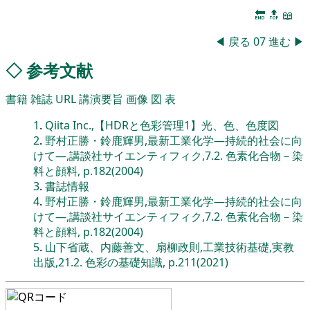
🔚
🔝
📖
◀
戻る
07
進む
▶
◇
参考文献
書籍
雑誌
URL
講演要旨
画像
図
表
1
.
Qiita Inc.,【HDRと色彩管理1】光、色、色度図
2
.
野村正勝・鈴鹿輝男,最新工業化学―持続的社会に向
けて―,講談社サイエンティフィク,7.2. 色素化合物－染
料と顔料, p.182(2004)
3
.
書誌情報
4
.
野村正勝・鈴鹿輝男,最新工業化学―持続的社会に向
けて―,講談社サイエンティフィク,7.2. 色素化合物－染
料と顔料, p.182(2004)
5
.
山下省蔵、内藤善文、扇柳政則,工業技術基礎,実教
出版,21.2. 色彩の基礎知識, p.211(2021)