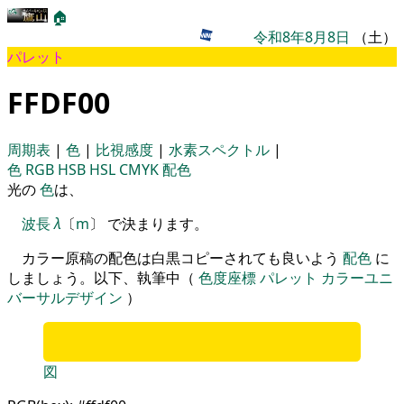
🏠
令和8年8月8日
（土）
パレット
FFDF00
周期表
|
色
|
比視感度
|
水素スペクトル
|
色
RGB
HSB
HSL
CMYK
配色
光の
色
は、
波長
λ
〔
m
〕 で決まります。
カラー原稿の配色は白黒コピーされても良いよう
配色
に
しましょう。以下、執筆中（
色度座標
パレット
カラーユニ
バーサルデザイン
）
図