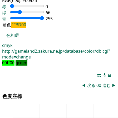
RGB(hex):
#0042ff
赤
:
0
緑
:
66
青
:
255
補色
FFBD00
色相環
cmyk
http://gameland2.sakura.ne.jp/database/color/db.cgi?
mode=change
00ff00
green
🔚
🔝
📖
◀
戻る
00
進む
▶
色度座標