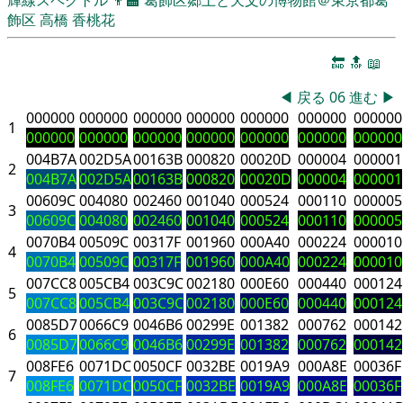
飾区
高橋 香桃花
🔚
🔝
📖
◀
戻る
06
進む
▶
000000
000000
000000
000000
000000
000000
000000
1
000000
000000
000000
000000
000000
000000
000000
004B7A
002D5A
00163B
000820
00020D
000004
000001
2
004B7A
002D5A
00163B
000820
00020D
000004
000001
00609C
004080
002460
001040
000524
000110
000005
3
00609C
004080
002460
001040
000524
000110
000005
0070B4
00509C
00317F
001960
000A40
000224
000010
4
0070B4
00509C
00317F
001960
000A40
000224
000010
007CC8
005CB4
003C9C
002180
000E60
000440
000124
5
007CC8
005CB4
003C9C
002180
000E60
000440
000124
0085D7
0066C9
0046B6
00299E
001382
000762
000142
6
0085D7
0066C9
0046B6
00299E
001382
000762
000142
008FE6
0071DC
0050CF
0032BE
0019A9
000A8E
00036F
7
008FE6
0071DC
0050CF
0032BE
0019A9
000A8E
00036F