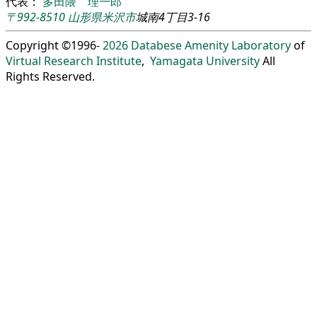
代表：
多田隈 理一郎
〒992-8510
山形県
米沢市
城南4丁目3-16
Copyright ©1996-
2026
Databese Amenity Laboratory
of
Virtual Research Institute
,
Yamagata University
All
Rights Reserved.