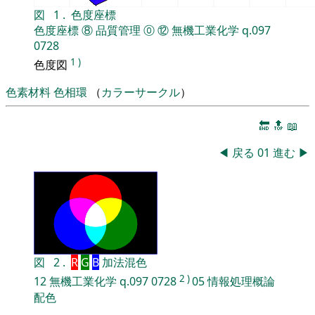
図
1
.
色度座標
色度座標
⑧
品質管理
⓪
⑫
無機工業化学
q.097
0728
1
)
色度図
色素材料
色相環
（
カラーサークル
）
🔚
🔝
📖
◀
戻る
01
進む
▶
図
2
.
R
G
B
加法混色
2
)
12
無機工業化学
q.097
0728
05
情報処理概論
配色