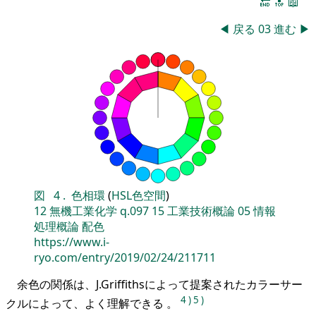
🔚
🔝
📖
◀
戻る
03
進む
▶
図
4
.
色相環
(
HSL色空間
)
12
無機工業化学
q.097
15
工業技術概論
05
情報
処理概論
配色
https://www.i-
ryo.com/entry/2019/02/24/211711
余色の関係は、J.Griffithsによって提案されたカラーサー
4
)
5
)
クルによって、よく理解できる 。