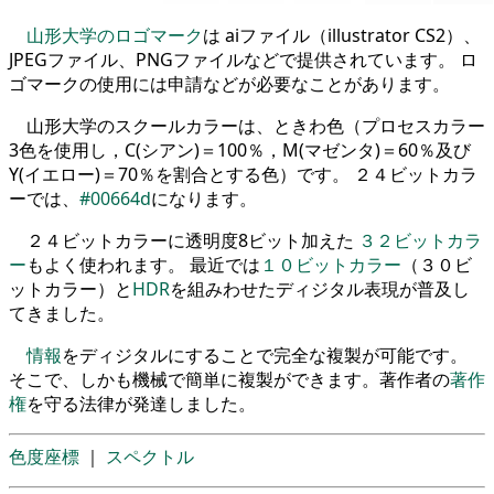
山形大学のロゴマーク
は aiファイル（illustrator CS2）、
JPEGファイル、PNGファイルなどで提供されています。 ロ
ゴマークの使用には申請などが必要なことがあります。
山形大学のスクールカラーは、ときわ色（プロセスカラー
3色を使用し，C(シアン)＝100％，M(マゼンタ)＝60％及び
Y(イエロー)＝70％を割合とする色）です。 ２４ビットカラ
ーでは、
#00664d
になります。
２４ビットカラーに透明度8ビット加えた
３２ビットカラ
ー
もよく使われます。 最近では
１０ビットカラー
（３０ビ
ットカラー）と
HDR
を組みわせたディジタル表現が普及し
てきました。
情報
をディジタルにすることで完全な複製が可能です。
そこで、しかも機械で簡単に複製ができます。著作者の
著作
権
を守る法律が発達しました。
色度座標
｜
スペクトル