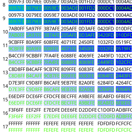
0097F3
0079EE
0059E7
003ADE
001FD2
000DC1
0004A
8
0097F3
0079EE
0059E7
003ADE
001FD2
000DC1
0004A
0097F3
0079EE
0059E7
003ADE
001FD2
000DC1
0004A
9
0097F3
0079EE
0059E7
003ADE
001FD2
000DC1
0004A
7AB0FF
5A97FF
3B7AFE
205AFE
0D3AFE
0420FD
010DF
10
7AB0FF
5A97FF
3B7AFE
205AFE
0D3AFE
0420FD
010DF
9CBFFF
80A9FF
608FFE
4071FE
2450FE
1032FD
0519FC
11
9CBFFF
80A9FF
608FFE
4071FE
2450FE
1032FD
0519FC
B4CCFF
9CBBFF
7FA4FE
6088FE
4069FE
2449FD
102CFC
12
B4CCFF
9CBBFF
7FA4FE
6088FE
4069FE
2449FD
102CFC
C8D8FF
B4CAFF
9CB7FE
809FFE
6083FE
4064FD
2443FC
13
C8D8FF
B4CAFF
9CB7FE
809FFE
6083FE
4064FD
2443FC
D7E3FF
C9D8FF
B6CAFE
9EB7FE
82A0FE
6284FD
4264FC
14
D7E3FF
C9D8FF
B6CAFE
9EB7FE
82A0FE
6284FD
4264FC
E6EDFF
DCE6FF
CFDCFE
BECFFE
A9BEFE
8EA8FD
6F8EFC
15
E6EDFF
DCE6FF
CFDCFE
BECFFE
A9BEFE
8EA8FD
6F8EFC
F3F6FF
EEF2FF
E7EDFE
DEE6FE
D2DDFE
C1D0FD
ADBFF
16
F3F6FF
EEF2FF
E7EDFE
DEE6FE
D2DDFE
C1D0FD
ADBFF
FFFFFF
FFFFFF
FEFEFE
FEFEFE
FEFEFE
FDFDFD
FCFCFC
17
FFFFFF
FFFFFF
FEFEFE
FEFEFE
FEFEFE
FDFDFD
FCFCFC