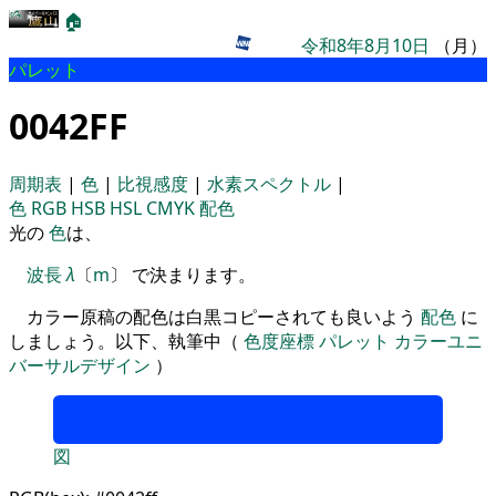
🏠
令和8年8月10日
（月）
パレット
0042FF
周期表
|
色
|
比視感度
|
水素スペクトル
|
色
RGB
HSB
HSL
CMYK
配色
光の
色
は、
波長
λ
〔
m
〕 で決まります。
カラー原稿の配色は白黒コピーされても良いよう
配色
に
しましょう。以下、執筆中（
色度座標
パレット
カラーユニ
バーサルデザイン
）
図