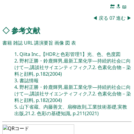
🔚
🔝
📖
◀
戻る
07
進む
▶
◇
参考文献
書籍
雑誌
URL
講演要旨
画像
図
表
1
.
Qiita Inc.,【HDRと色彩管理1】光、色、色度図
2
.
野村正勝・鈴鹿輝男,最新工業化学―持続的社会に向
けて―,講談社サイエンティフィク,7.2. 色素化合物－染
料と顔料, p.182(2004)
3
.
書誌情報
4
.
野村正勝・鈴鹿輝男,最新工業化学―持続的社会に向
けて―,講談社サイエンティフィク,7.2. 色素化合物－染
料と顔料, p.182(2004)
5
.
山下省蔵、内藤善文、扇柳政則,工業技術基礎,実教
出版,21.2. 色彩の基礎知識, p.211(2021)