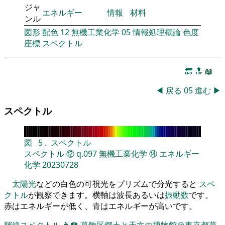
ジャ
エネルギー
情報
材料
ンル
図形
配色
12
無機工業化学
05
情報処理概論
色度
座標
スペクトル
🔚
🔝
📖
◀
戻る
05
進む
▶
スペクトル
図
5
.
スペクトル
スペクトル
⑫
q.097
無機工業化学
⑭
エネルギー
化学
20230728
太陽光
などの白色の可視光をプリズムで分光すると
スペ
クトル
が観察できます。横軸は波長あるいは
振動数
です。
赤はエネルギーが低く、青はエネルギーが高いです。
輝線スペクトル
👨‍🏫
葛飾区郷土と天文の博物館＠東京都葛