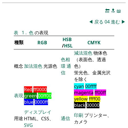
🔚
🔝
📖
◀
戻る
04
進む
▶
表
1
.
色
の表現
HSB
種類
RGB
CMYK
/
HSL
減法混色
物体色
色相
（表面色、透過
概念
加法混色
光源色
環
通
色）
信
蛍光色、金属光沢
を除く
cyan
00ffff
Red
ff0000
magenta
ff00ff
表現
green
00ff00
yellow
ffff00
blue
0000ff
black
00000
ディスプレイ
印刷
プリンター、
用途
通信
HTML、CSS、
カメラ
SVG