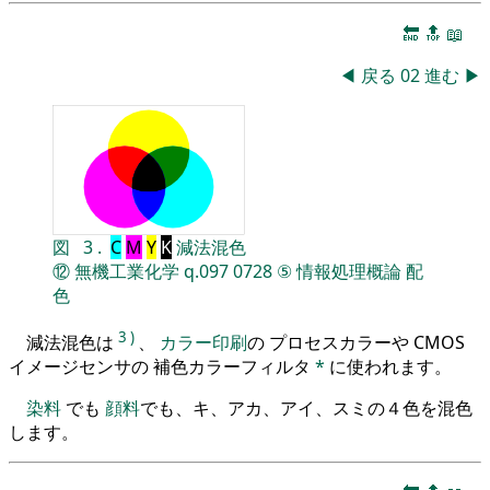
🔚
🔝
📖
◀
戻る
02
進む
▶
図
3
.
C
M
Y
K
減法混色
⑫
無機工業化学
q.097
0728
⑤
情報処理概論
配
色
3
)
減法混色は
、
カラー印刷
の プロセスカラーや CMOS
イメージセンサの 補色カラーフィルタ
*
に使われます。
染料
でも
顔料
でも、キ、アカ、アイ、スミの４色を混色
します。