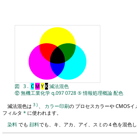
図
3
.
C
M
Y
K
減法混色
⑫
無機工業化学
q.097
0728
⑤
情報処理概論
配色
3
)
減法混色は
、
カラー印刷
の プロセスカラーや CMOS
フィルタ
*
に使われます。
染料
でも
顔料
でも、キ、アカ、アイ、スミの４色を混色し