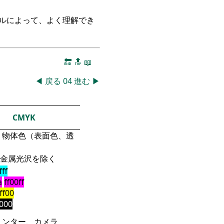
ークルによって、よく理解でき
🔚
🔝
📖
◀
戻る
04
進む
▶
CMYK
物体色（表面色、透
金属光沢を除く
fff
a
ff00ff
fff00
000
リンター、カメラ