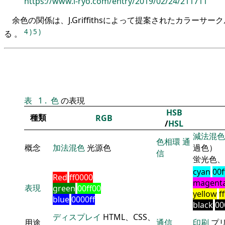
https://www.i-ryo.com/entry/2019/02/24/211711
余色の関係は、J.Griffithsによって提案されたカラーサ
4
)
5
)
る 。
表
1
.
色
の表現
HSB
種類
RGB
/
HSL
減法混色
色相環
通
概念
加法混色
光源色
過色）
信
蛍光色、
cyan
00f
Red
ff0000
magent
表現
green
00ff00
yellow
f
blue
0000ff
black
00
ディスプレイ
HTML、CSS、
用途
通信
印刷
プ