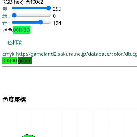
RGB(hex):
#ff00c2
赤
:
255
緑
:
0
青
:
194
補色
00FF3D
色相環
cmyk
http://gameland2.sakura.ne.jp/database/color/db.
00ff00
green
色度座標