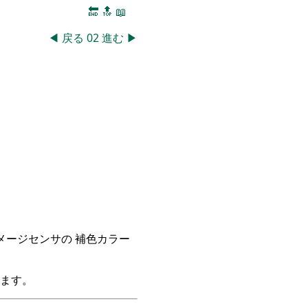
🔚
🔝
📖
◀
戻る
02
進む
▶
イメージセンサの 補色カラー
ます。