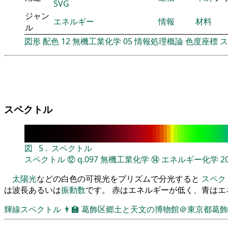
SVG
ジャン
エネルギー
情報
材料
ル
図形
配色
12
無機工業化学
05
情報処理概論
色度座標
ス
スペクトル
図
5
.
スペクトル
スペクトル
⑫
q.097
無機工業化学
⑭
エネルギー化学
2
太陽光
などの白色の可視光をプリズムで分光すると
スペク
は波長あるいは
振動数
です。 赤はエネルギーが低く、青は
輝線スペクトル
👨‍🏫
葛飾区郷土と天文の博物館＠東京都葛