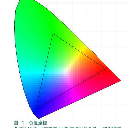
図
1
.
色度座標