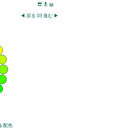
🔚
🔝
📖
◀
戻る
03
進む
▶
論
配色