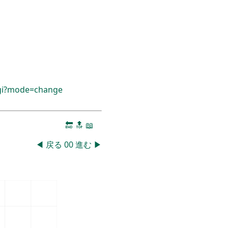
cgi?mode=change
🔚
🔝
📖
◀
戻る
00
進む
▶