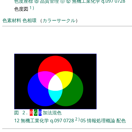
色度座標
⑧
品質管理
⓪
⑫
無機工業化学
q.097
0728
1
)
色度図
色素材料
色相環
（
カラーサークル
）
図
2
.
R
G
B
加法混色
2
)
12
無機工業化学
q.097
0728
05
情報処理概論
配色