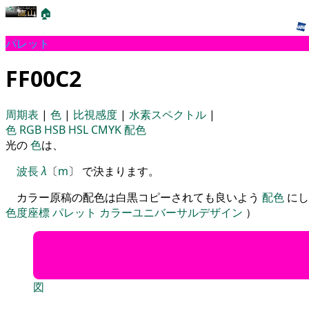
🏠
パレット
FF00C2
周期表
|
色
|
比視感度
|
水素スペクトル
|
色
RGB
HSB
HSL
CMYK
配色
光の
色
は、
波長
λ
〔
m
〕 で決まります。
カラー原稿の配色は白黒コピーされても良いよう
配色
にし
色度座標
パレット
カラーユニバーサルデザイン
）
図