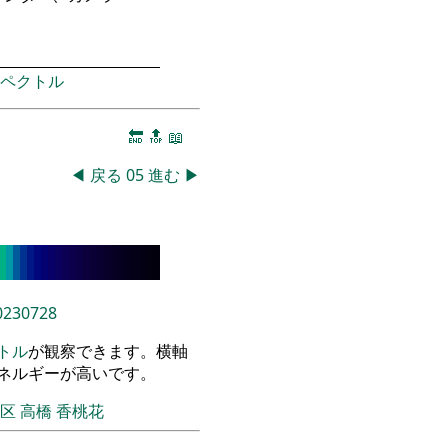
ペクトル
🔚
🔝
📖
◀
戻る
05
進む
▶
0230728
トル
が観察できます。横軸
エネルギーが高いです。
飾区
高橋 香桃花