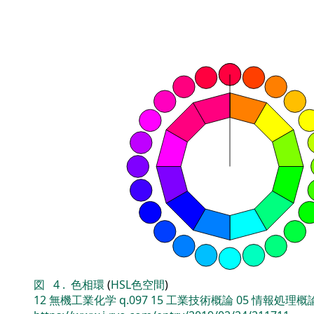
図
4
.
色相環
(
HSL色空間
)
12
無機工業化学
q.097
15
工業技術概論
05
情報処理概