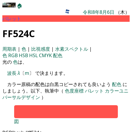
🏠
令和8年8月6日
（木）
パレット
FF524C
周期表
|
色
|
比視感度
|
水素スペクトル
|
色
RGB
HSB
HSL
CMYK
配色
光の
色
は、
波長
λ
〔
m
〕 で決まります。
カラー原稿の配色は白黒コピーされても良いよう
配色
に
しましょう。以下、執筆中（
色度座標
パレット
カラーユニ
バーサルデザイン
）
図