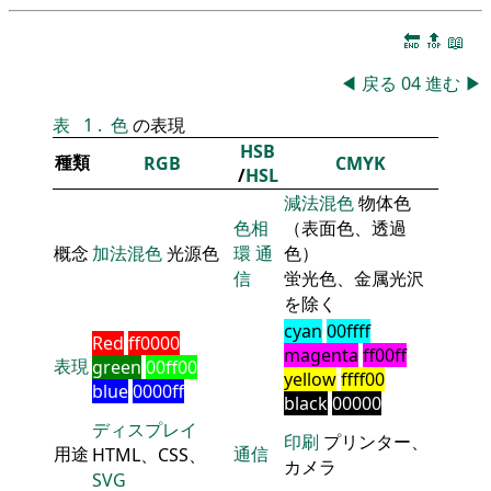
🔚
🔝
📖
◀
戻る
04
進む
▶
表
1
.
色
の表現
HSB
種類
RGB
CMYK
/
HSL
減法混色
物体色
色相
（表面色、透過
概念
加法混色
光源色
環
通
色）
信
蛍光色、金属光沢
を除く
cyan
00ffff
Red
ff0000
magenta
ff00ff
表現
green
00ff00
yellow
ffff00
blue
0000ff
black
00000
ディスプレイ
印刷
プリンター、
用途
通信
HTML、CSS、
カメラ
SVG