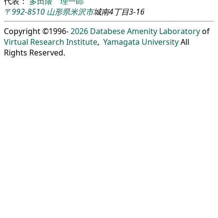
代表：
多田隈 理一郎
〒992-8510
山形県
米沢市
城南4丁目3-16
Copyright ©1996-
2026
Databese Amenity Laboratory
of
Virtual Research Institute
,
Yamagata University
All
Rights Reserved.