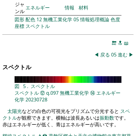
ジャ
エネルギー
情報
材料
ンル
図形
配色
12
無機工業化学
05
情報処理概論
色度
座標
スペクトル
🔚
🔝
📖
◀
戻る
05
進む
▶
スペクトル
図
5
.
スペクトル
スペクトル
⑫
q.097
無機工業化学
⑭
エネルギー
化学
20230728
太陽光
などの白色の可視光をプリズムで分光すると
スペ
クトル
が観察できます。横軸は波長あるいは
振動数
です。
赤はエネルギーが低く、青はエネルギーが高いです。
輝線スペクトル
👨‍🏫
葛飾区郷土と天文の博物館＠東京都葛