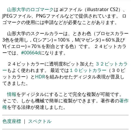
山形大学のロゴマーク
は aiファイル（illustrator CS2）、
JPEGファイル、PNGファイルなどで提供されています。 ロ
ゴマークの使用には申請などが必要なことがあります。
山形大学のスクールカラーは、ときわ色（プロセスカラー
3色を使用し，C(シアン)＝100％，M(マゼンタ)＝60％及び
Y(イエロー)＝70％を割合とする色）です。 ２４ビットカラ
ーでは、
#00664d
になります。
２４ビットカラーに透明度8ビット加えた
３２ビットカラ
ー
もよく使われます。 最近では
１０ビットカラー
（３０ビ
ットカラー）と
HDR
を組みわせたディジタル表現が普及し
てきました。
情報
をディジタルにすることで完全な複製が可能です。
そこで、しかも機械で簡単に複製ができます。著作者の
著作
権
を守る法律が発達しました。
色度座標
｜
スペクトル