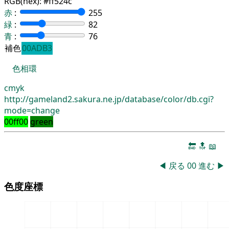
RGB(hex):
#ff524c
赤
:
255
緑
:
82
青
:
76
補色
00ADB3
色相環
cmyk
http://gameland2.sakura.ne.jp/database/color/db.cgi?
mode=change
00ff00
green
🔚
🔝
📖
◀
戻る
00
進む
▶
色度座標