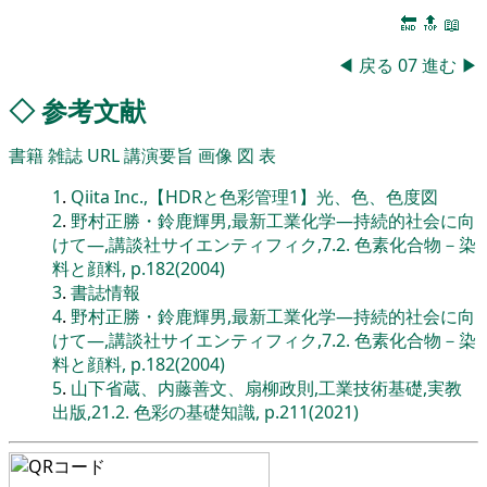
🔚
🔝
📖
◀
戻る
07
進む
▶
◇
参考文献
書籍
雑誌
URL
講演要旨
画像
図
表
1
.
Qiita Inc.,【HDRと色彩管理1】光、色、色度図
2
.
野村正勝・鈴鹿輝男,最新工業化学―持続的社会に向
けて―,講談社サイエンティフィク,7.2. 色素化合物－染
料と顔料, p.182(2004)
3
.
書誌情報
4
.
野村正勝・鈴鹿輝男,最新工業化学―持続的社会に向
けて―,講談社サイエンティフィク,7.2. 色素化合物－染
料と顔料, p.182(2004)
5
.
山下省蔵、内藤善文、扇柳政則,工業技術基礎,実教
出版,21.2. 色彩の基礎知識, p.211(2021)