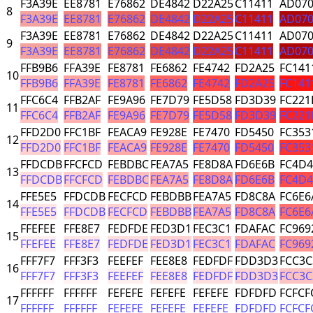
F3A39E
EE8781
E76862
DE4842
D22A25
C11411
AD07
8
F3A39E
EE8781
E76862
DE4842
D22A25
C11411
AD07
F3A39E
EE8781
E76862
DE4842
D22A25
C11411
AD07
9
F3A39E
EE8781
E76862
DE4842
D22A25
C11411
AD07
FFB9B6
FFA39E
FE8781
FE6862
FE4742
FD2A25
FC141
10
FFB9B6
FFA39E
FE8781
FE6862
FE4742
FD2A25
FC141
FFC6C4
FFB2AF
FE9A96
FE7D79
FE5D58
FD3D39
FC221
11
FFC6C4
FFB2AF
FE9A96
FE7D79
FE5D58
FD3D39
FC221
FFD2D0
FFC1BF
FEACA9
FE928E
FE7470
FD5450
FC353
12
FFD2D0
FFC1BF
FEACA9
FE928E
FE7470
FD5450
FC353
FFDCDB
FFCFCD
FEBDBC
FEA7A5
FE8D8A
FD6E6B
FC4D
13
FFDCDB
FFCFCD
FEBDBC
FEA7A5
FE8D8A
FD6E6B
FC4D
FFE5E5
FFDCDB
FECFCD
FEBDBB
FEA7A5
FD8C8A
FC6E6
14
FFE5E5
FFDCDB
FECFCD
FEBDBB
FEA7A5
FD8C8A
FC6E6
FFEFEE
FFE8E7
FEDFDE
FED3D1
FEC3C1
FDAFAC
FC969
15
FFEFEE
FFE8E7
FEDFDE
FED3D1
FEC3C1
FDAFAC
FC969
FFF7F7
FFF3F3
FEEFEF
FEE8E8
FEDFDF
FDD3D3
FCC3C
16
FFF7F7
FFF3F3
FEEFEF
FEE8E8
FEDFDF
FDD3D3
FCC3C
FFFFFF
FFFFFF
FEFEFE
FEFEFE
FEFEFE
FDFDFD
FCFCF
17
FFFFFF
FFFFFF
FEFEFE
FEFEFE
FEFEFE
FDFDFD
FCFCF