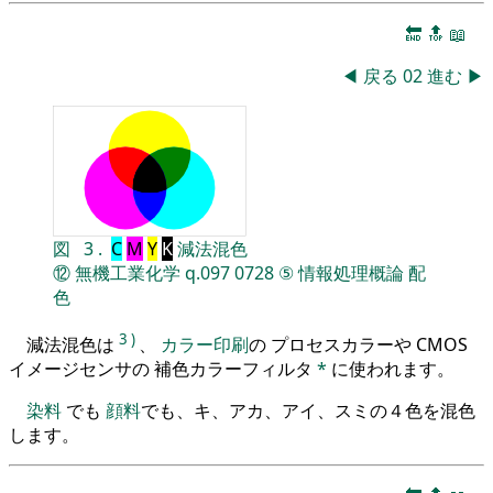
🔚
🔝
📖
◀
戻る
02
進む
▶
図
3
.
C
M
Y
K
減法混色
⑫
無機工業化学
q.097
0728
⑤
情報処理概論
配
色
3
)
減法混色は
、
カラー印刷
の プロセスカラーや CMOS
イメージセンサの 補色カラーフィルタ
*
に使われます。
染料
でも
顔料
でも、キ、アカ、アイ、スミの４色を混色
します。