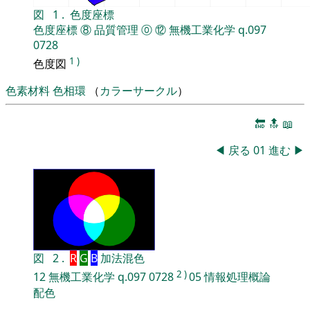
図
1
.
色度座標
色度座標
⑧
品質管理
⓪
⑫
無機工業化学
q.097
0728
1
)
色度図
色素材料
色相環
（
カラーサークル
）
🔚
🔝
📖
◀
戻る
01
進む
▶
図
2
.
R
G
B
加法混色
2
)
12
無機工業化学
q.097
0728
05
情報処理概論
配色