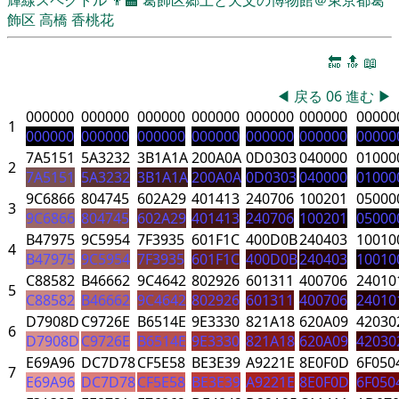
飾区
高橋 香桃花
🔚
🔝
📖
◀
戻る
06
進む
▶
000000
000000
000000
000000
000000
000000
00000
1
000000
000000
000000
000000
000000
000000
00000
7A5151
5A3232
3B1A1A
200A0A
0D0303
040000
01000
2
7A5151
5A3232
3B1A1A
200A0A
0D0303
040000
01000
9C6866
804745
602A29
401413
240706
100201
05000
3
9C6866
804745
602A29
401413
240706
100201
05000
B47975
9C5954
7F3935
601F1C
400D0B
240403
10010
4
B47975
9C5954
7F3935
601F1C
400D0B
240403
10010
C88582
B46662
9C4642
802926
601311
400706
24010
5
C88582
B46662
9C4642
802926
601311
400706
24010
D7908D
C9726E
B6514E
9E3330
821A18
620A09
42030
6
D7908D
C9726E
B6514E
9E3330
821A18
620A09
42030
E69A96
DC7D78
CF5E58
BE3E39
A9221E
8E0F0D
6F050
7
E69A96
DC7D78
CF5E58
BE3E39
A9221E
8E0F0D
6F050