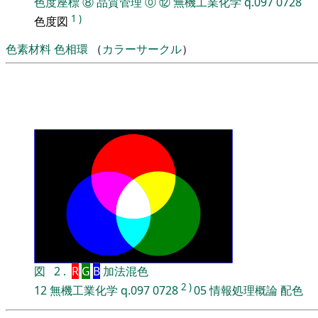
色度座標
⑧
品質管理
⓪
⑫
無機工業化学
q.097
0728
1
)
色度図
色素材料
色相環
（
カラーサークル
）
図
2
.
R
G
B
加法混色
2
)
12
無機工業化学
q.097
0728
05
情報処理概論
配色