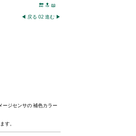
🔚
🔝
📖
◀
戻る
02
進む
▶
イメージセンサの 補色カラー
ます。