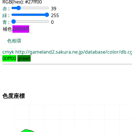
RGB(hex):
#27ff00
赤
:
39
緑
:
255
青
:
0
補色
D800FF
色相環
cmyk
http://gameland2.sakura.ne.jp/database/color/db.
00ff00
green
色度座標