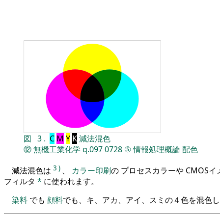
図
3
.
C
M
Y
K
減法混色
⑫
無機工業化学
q.097
0728
⑤
情報処理概論
配色
3
)
減法混色は
、
カラー印刷
の プロセスカラーや CMOS
フィルタ
*
に使われます。
染料
でも
顔料
でも、キ、アカ、アイ、スミの４色を混色し