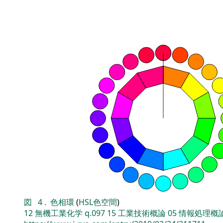
図
4
.
色相環
(
HSL色空間
)
12
無機工業化学
q.097
15
工業技術概論
05
情報処理概