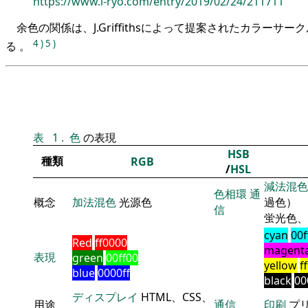
https://www.i-ryo.com/entry/2019/02/24/211711
余色の関係は、J.Griffithsによって提案されたカラーサ
4
)
5
)
る 。
表
1
.
色
の表現
HSB
種類
RGB
/
HSL
減法混色
色相環
通
概念
加法混色
光源色
過色）
信
蛍光色、
cyan
00f
Red
ff0000
magent
表現
green
00ff00
yellow
f
blue
0000ff
black
00
ディスプレイ
HTML、CSS、
用途
通信
印刷
プ