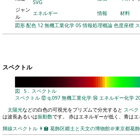
SVG
ジャン
エネルギー
情報
材料
ル
図形
配色
12
無機工業化学
05
情報処理概論
色度座標
ス
スペクトル
図
5
.
スペクトル
スペクトル
⑫
q.097
無機工業化学
⑭
エネルギー化学
2
太陽光
などの白色の可視光をプリズムで分光すると
スペク
は波長あるいは
振動数
です。 赤はエネルギーが低く、青は
輝線スペクトル
👨‍🏫
葛飾区郷土と天文の博物館＠東京都葛