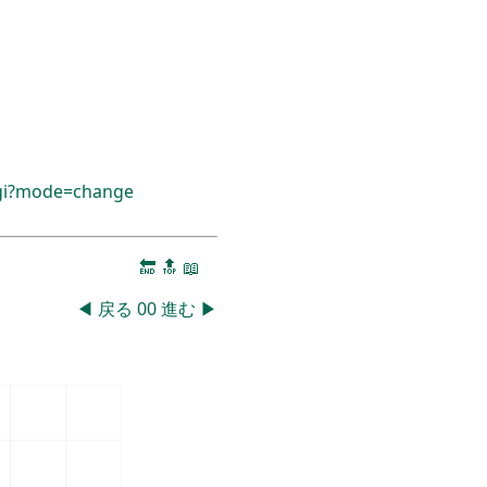
cgi?mode=change
🔚
🔝
📖
◀
戻る
00
進む
▶