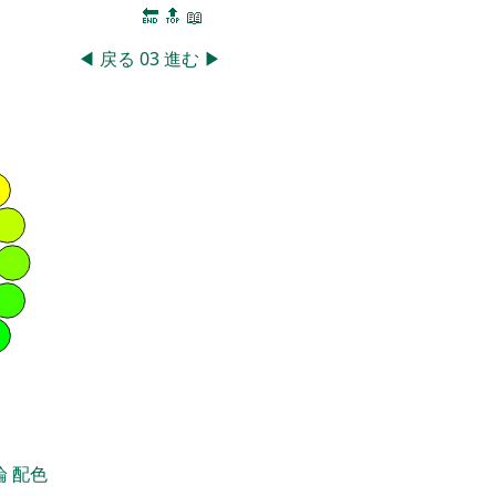
🔚
🔝
📖
◀
戻る
03
進む
▶
論
配色