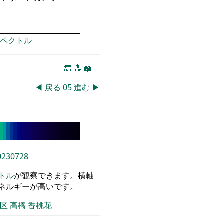
ペクトル
🔚
🔝
📖
◀
戻る
05
進む
▶
0230728
トル
が観察できます。横軸
エネルギーが高いです。
飾区
高橋 香桃花