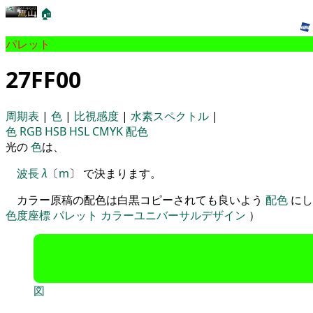
🏠
パレット
27FF00
周期表
|
色
|
比視感度
|
水素スペクトル
|
色
RGB
HSB
HSL
CMYK
配色
光の
色
は、
波長
λ
〔
m
〕 で決まります。
カラー原稿の配色は白黒コピーされても良いよう
配色
にし
色度座標
パレット
カラーユニバーサルデザイン
）
図