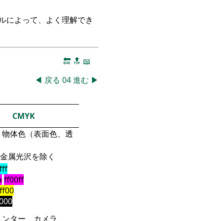
ークルによって、よく理解でき
🔚
🔝
📖
◀
戻る
04
進む
▶
CMYK
物体色（表面色、透
金属光沢を除く
fff
a
ff00ff
fff00
000
リンター、カメラ