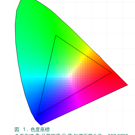
図
1
.
色度座標