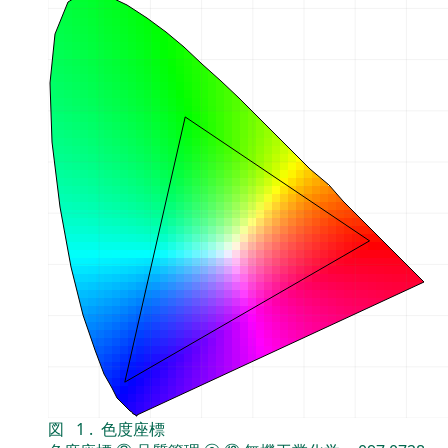
図
1
.
色度座標