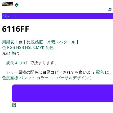
🏠
パレット
6116FF
周期表
|
色
|
比視感度
|
水素スペクトル
|
色
RGB
HSB
HSL
CMYK
配色
光の
色
は、
波長
λ
〔
m
〕 で決まります。
カラー原稿の配色は白黒コピーされても良いよう
配色
にし
色度座標
パレット
カラーユニバーサルデザイン
）
図