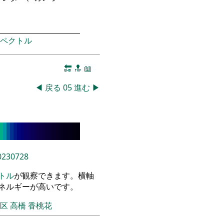
ペクトル
🔚
🔝
📖
◀
戻る
05
進む
▶
0230728
トル
が観察できます。横軸
エネルギーが高いです。
飾区
高橋 香桃花