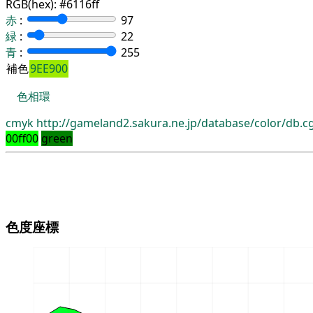
RGB(hex):
#6116ff
赤
:
97
緑
:
22
青
:
255
補色
9EE900
色相環
cmyk
http://gameland2.sakura.ne.jp/database/color/db.
00ff00
green
色度座標