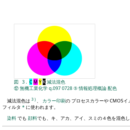
図
3
.
C
M
Y
K
減法混色
⑫
無機工業化学
q.097
0728
⑤
情報処理概論
配色
3
)
減法混色は
、
カラー印刷
の プロセスカラーや CMOS
フィルタ
*
に使われます。
染料
でも
顔料
でも、キ、アカ、アイ、スミの４色を混色し