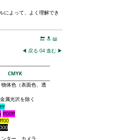
ークルによって、よく理解でき
🔚
🔝
📖
◀
戻る
04
進む
▶
CMYK
物体色（表面色、透
金属光沢を除く
fff
a
ff00ff
fff00
000
リンター、カメラ