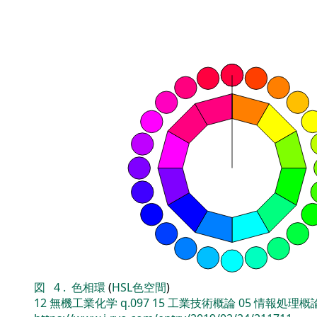
図
4
.
色相環
(
HSL色空間
)
12
無機工業化学
q.097
15
工業技術概論
05
情報処理概