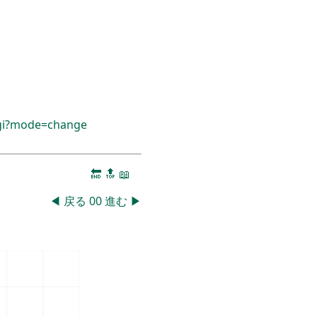
cgi?mode=change
🔚
🔝
📖
◀
戻る
00
進む
▶