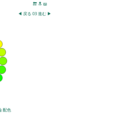
🔚
🔝
📖
◀
戻る
03
進む
▶
論
配色