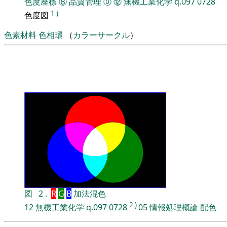
色度座標
⑧
品質管理
⓪
⑫
無機工業化学
q.097
0728
1
)
色度図
色素材料
色相環
（
カラーサークル
）
図
2
.
R
G
B
加法混色
2
)
12
無機工業化学
q.097
0728
05
情報処理概論
配色