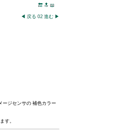
🔚
🔝
📖
◀
戻る
02
進む
▶
イメージセンサの 補色カラー
ます。