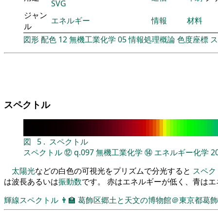
SVG
ジャン
エネルギー
情報
材料
ル
図形
配色
12
無機工業化学
05
情報処理概論
色度座標
ス
スペクトル
図
5
.
スペクトル
スペクトル
⑫
q.097
無機工業化学
⑭
エネルギー化学
2
太陽光
などの白色の可視光をプリズムで分光すると
スペク
は波長あるいは
振動数
です。 赤はエネルギーが低く、青は
輝線スペクトル
👨‍🏫
葛飾区郷土と天文の博物館＠東京都葛