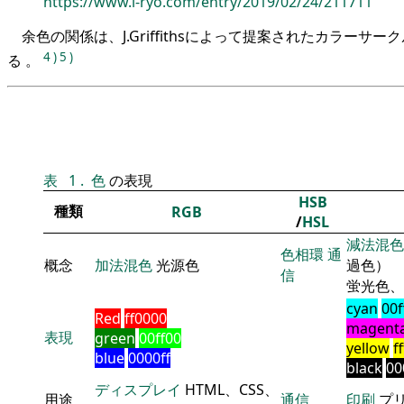
https://www.i-ryo.com/entry/2019/02/24/211711
余色の関係は、J.Griffithsによって提案されたカラーサ
4
)
5
)
る 。
表
1
.
色
の表現
HSB
種類
RGB
/
HSL
減法混色
色相環
通
概念
加法混色
光源色
過色）
信
蛍光色、
cyan
00f
Red
ff0000
magent
表現
green
00ff00
yellow
f
blue
0000ff
black
00
ディスプレイ
HTML、CSS、
用途
通信
印刷
プ