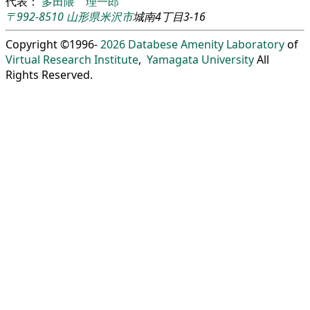
代表：
多田隈 理一郎
〒992-8510
山形県
米沢市
城南4丁目3-16
Copyright ©1996-
2026
Databese Amenity Laboratory
of
Virtual Research Institute
,
Yamagata University
All
Rights Reserved.