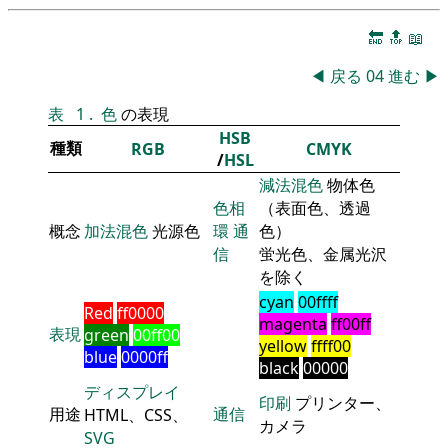
🔚
🔝
📖
◀
戻る
04
進む
▶
表
1
.
色
の表現
HSB
種類
RGB
CMYK
/
HSL
減法混色
物体色
色相
（表面色、透過
概念
加法混色
光源色
環
通
色）
信
蛍光色、金属光沢
を除く
cyan
00ffff
Red
ff0000
magenta
ff00ff
表現
green
00ff00
yellow
ffff00
blue
0000ff
black
00000
ディスプレイ
印刷
プリンター、
用途
通信
HTML、CSS、
カメラ
SVG