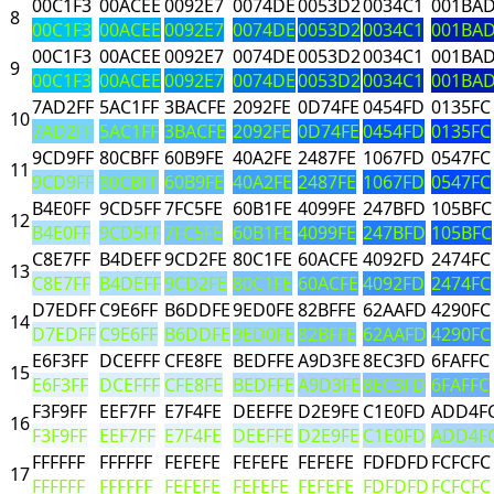
00C1F3
00ACEE
0092E7
0074DE
0053D2
0034C1
001BA
8
00C1F3
00ACEE
0092E7
0074DE
0053D2
0034C1
001BA
00C1F3
00ACEE
0092E7
0074DE
0053D2
0034C1
001BA
9
00C1F3
00ACEE
0092E7
0074DE
0053D2
0034C1
001BA
7AD2FF
5AC1FF
3BACFE
2092FE
0D74FE
0454FD
0135FC
10
7AD2FF
5AC1FF
3BACFE
2092FE
0D74FE
0454FD
0135FC
9CD9FF
80CBFF
60B9FE
40A2FE
2487FE
1067FD
0547FC
11
9CD9FF
80CBFF
60B9FE
40A2FE
2487FE
1067FD
0547FC
B4E0FF
9CD5FF
7FC5FE
60B1FE
4099FE
247BFD
105BFC
12
B4E0FF
9CD5FF
7FC5FE
60B1FE
4099FE
247BFD
105BFC
C8E7FF
B4DEFF
9CD2FE
80C1FE
60ACFE
4092FD
2474FC
13
C8E7FF
B4DEFF
9CD2FE
80C1FE
60ACFE
4092FD
2474FC
D7EDFF
C9E6FF
B6DDFE
9ED0FE
82BFFE
62AAFD
4290FC
14
D7EDFF
C9E6FF
B6DDFE
9ED0FE
82BFFE
62AAFD
4290FC
E6F3FF
DCEFFF
CFE8FE
BEDFFE
A9D3FE
8EC3FD
6FAFFC
15
E6F3FF
DCEFFF
CFE8FE
BEDFFE
A9D3FE
8EC3FD
6FAFFC
F3F9FF
EEF7FF
E7F4FE
DEEFFE
D2E9FE
C1E0FD
ADD4F
16
F3F9FF
EEF7FF
E7F4FE
DEEFFE
D2E9FE
C1E0FD
ADD4F
FFFFFF
FFFFFF
FEFEFE
FEFEFE
FEFEFE
FDFDFD
FCFCFC
17
FFFFFF
FFFFFF
FEFEFE
FEFEFE
FEFEFE
FDFDFD
FCFCFC