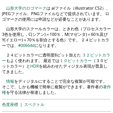
山形大学のロゴマーク
は aiファイル（illustrator CS2）、
JPEGファイル、PNGファイルなどで提供されています。 ロ
ゴマークの使用には申請などが必要なことがあります。
山形大学のスクールカラーは、ときわ色（プロセスカラー
3色を使用し，C(シアン)＝100％，M(マゼンタ)＝60％及び
Y(イエロー)＝70％を割合とする色）です。 ２４ビットカラ
ーでは、
#00664d
になります。
２４ビットカラーに透明度8ビット加えた
３２ビットカラ
ー
もよく使われます。 最近では
１０ビットカラー
（３０ビ
ットカラー）と
HDR
を組みわせたディジタル表現が普及し
てきました。
情報
をディジタルにすることで完全な複製が可能です。
そこで、しかも機械で簡単に複製ができます。著作者の
著作
権
を守る法律が発達しました。
色度座標
｜
スペクトル