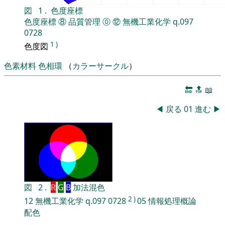
図
1
.
色度座標
色度座標
⑧
品質管理
⓪
⑫
無機工業化学
q.097
0728
1
)
色度図
色素材料
色相環
（
カラーサークル
）
🔚
🔝
📖
◀
戻る
01
進む
▶
図
2
.
R
G
B
加法混色
2
)
12
無機工業化学
q.097
0728
05
情報処理概論
配色