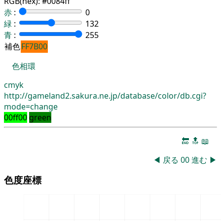
RGB(hex):
#0084ff
赤
:
0
緑
:
132
青
:
255
補色
FF7B00
色相環
cmyk
http://gameland2.sakura.ne.jp/database/color/db.cgi?
mode=change
00ff00
green
🔚
🔝
📖
◀
戻る
00
進む
▶
色度座標