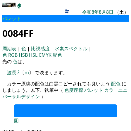
🏠
令和8年8月8日
（土）
パレット
0084FF
周期表
|
色
|
比視感度
|
水素スペクトル
|
色
RGB
HSB
HSL
CMYK
配色
光の
色
は、
波長
λ
〔
m
〕 で決まります。
カラー原稿の配色は白黒コピーされても良いよう
配色
に
しましょう。以下、執筆中（
色度座標
パレット
カラーユニ
バーサルデザイン
）
図