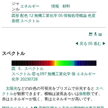
ジャ
エネルギー
情報
材料
ンル
図形
配色
12
無機工業化学
05
情報処理概論
色度
座標
スペクトル
🔚
🔝
📖
◀
戻る
05
進む
▶
スペクトル
図
5
.
スペクトル
スペクトル
⑫
q.097
無機工業化学
⑭
エネルギー
化学
20230728
太陽光
などの白色の可視光をプリズムで分光すると
スペ
クトル
が観察できます。横軸は波長あるいは
振動数
です。
赤はエネルギーが低く、青はエネルギーが高いです。
輝線スペクトル
👨‍🏫
葛飾区郷土と天文の博物館＠東京都葛