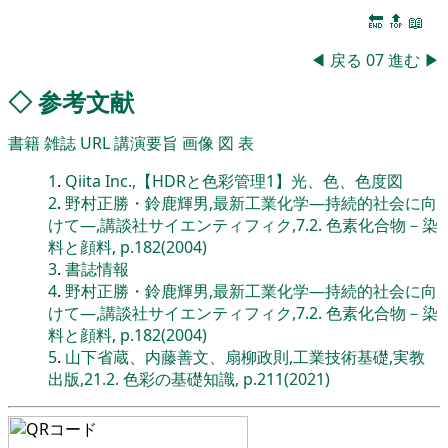
🔚
🔝
📖
◀
戻る
07
進む
▶
◇
参考文献
書籍
雑誌
URL
講演要旨
画像
図
表
1
.
Qiita Inc.,【HDRと色彩管理1】光、色、色度図
2
.
野村正勝・鈴鹿輝男,最新工業化学―持続的社会に向
けて―,講談社サイエンティフィク,7.2. 色素化合物－染
料と顔料, p.182(2004)
3
.
書誌情報
4
.
野村正勝・鈴鹿輝男,最新工業化学―持続的社会に向
けて―,講談社サイエンティフィク,7.2. 色素化合物－染
料と顔料, p.182(2004)
5
.
山下省蔵、内藤善文、扇柳政則,工業技術基礎,実教
出版,21.2. 色彩の基礎知識, p.211(2021)