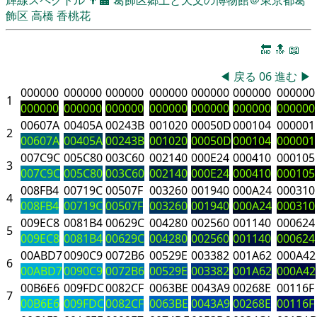
飾区
高橋 香桃花
🔚
🔝
📖
◀
戻る
06
進む
▶
000000
000000
000000
000000
000000
000000
000000
1
000000
000000
000000
000000
000000
000000
000000
00607A
00405A
00243B
001020
00050D
000104
000001
2
00607A
00405A
00243B
001020
00050D
000104
000001
007C9C
005C80
003C60
002140
000E24
000410
000105
3
007C9C
005C80
003C60
002140
000E24
000410
000105
008FB4
00719C
00507F
003260
001940
000A24
000310
4
008FB4
00719C
00507F
003260
001940
000A24
000310
009EC8
0081B4
00629C
004280
002560
001140
000624
5
009EC8
0081B4
00629C
004280
002560
001140
000624
00ABD7
0090C9
0072B6
00529E
003382
001A62
000A42
6
00ABD7
0090C9
0072B6
00529E
003382
001A62
000A42
00B6E6
009FDC
0082CF
0063BE
0043A9
00268E
00116F
7
00B6E6
009FDC
0082CF
0063BE
0043A9
00268E
00116F