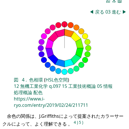
🔚
🔝
📖
◀
戻る
03
進む
▶
図
4
.
色相環
(
HSL色空間
)
12
無機工業化学
q.097
15
工業技術概論
05
情報
処理概論
配色
https://www.i-
ryo.com/entry/2019/02/24/211711
余色の関係は、J.Griffithsによって提案されたカラーサー
4
)
5
)
クルによって、よく理解できる 。