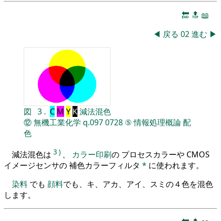
🔚
🔝
📖
◀
戻る
02
進む
▶
図
3
.
C
M
Y
K
減法混色
⑫
無機工業化学
q.097
0728
⑤
情報処理概論
配
色
3
)
減法混色は
、
カラー印刷
の プロセスカラーや CMOS
イメージセンサの 補色カラーフィルタ
*
に使われます。
染料
でも
顔料
でも、キ、アカ、アイ、スミの４色を混色
します。