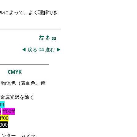
ークルによって、よく理解でき
🔚
🔝
📖
◀
戻る
04
進む
▶
CMYK
物体色（表面色、透
金属光沢を除く
fff
a
ff00ff
fff00
000
リンター、カメラ