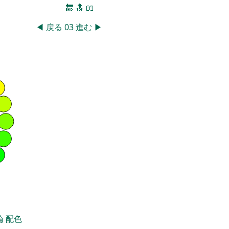
🔚
🔝
📖
◀
戻る
03
進む
▶
論
配色