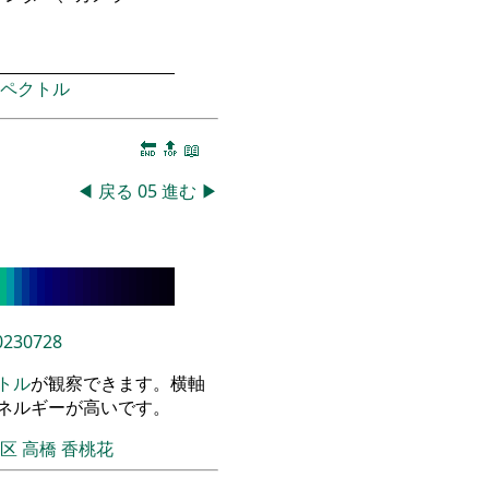
ペクトル
🔚
🔝
📖
◀
戻る
05
進む
▶
0230728
トル
が観察できます。横軸
エネルギーが高いです。
飾区
高橋 香桃花