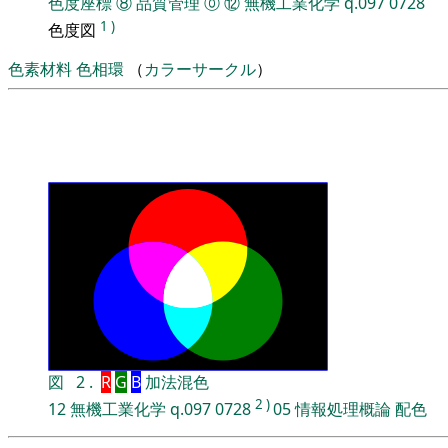
色度座標
⑧
品質管理
⓪
⑫
無機工業化学
q.097
0728
1
)
色度図
色素材料
色相環
（
カラーサークル
）
図
2
.
R
G
B
加法混色
2
)
12
無機工業化学
q.097
0728
05
情報処理概論
配色