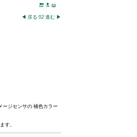
🔚
🔝
📖
◀
戻る
02
進む
▶
イメージセンサの 補色カラー
ます。