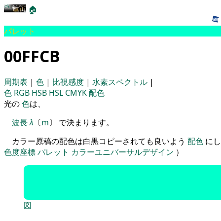
🏠
パレット
00FFCB
周期表
|
色
|
比視感度
|
水素スペクトル
|
色
RGB
HSB
HSL
CMYK
配色
光の
色
は、
波長
λ
〔
m
〕 で決まります。
カラー原稿の配色は白黒コピーされても良いよう
配色
にし
色度座標
パレット
カラーユニバーサルデザイン
）
図