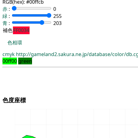
RGB(hex):
#00ffcb
赤
:
0
緑
:
255
青
:
203
補色
FF0034
色相環
cmyk
http://gameland2.sakura.ne.jp/database/color/db.
00ff00
green
色度座標