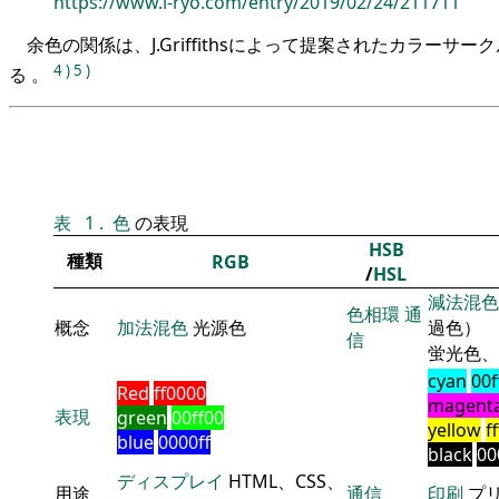
https://www.i-ryo.com/entry/2019/02/24/211711
余色の関係は、J.Griffithsによって提案されたカラーサ
4
)
5
)
る 。
表
1
.
色
の表現
HSB
種類
RGB
/
HSL
減法混色
色相環
通
概念
加法混色
光源色
過色）
信
蛍光色、
cyan
00f
Red
ff0000
magent
表現
green
00ff00
yellow
f
blue
0000ff
black
00
ディスプレイ
HTML、CSS、
用途
通信
印刷
プ