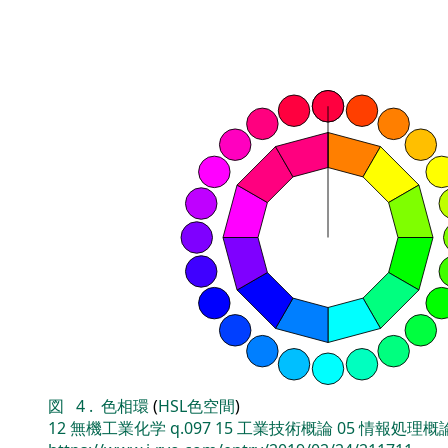
図
4
.
色相環
(
HSL色空間
)
12
無機工業化学
q.097
15
工業技術概論
05
情報処理概