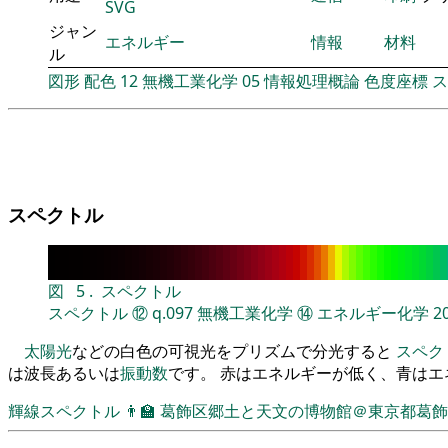
SVG
ジャン
エネルギー
情報
材料
ル
図形
配色
12
無機工業化学
05
情報処理概論
色度座標
ス
スペクトル
図
5
.
スペクトル
スペクトル
⑫
q.097
無機工業化学
⑭
エネルギー化学
2
太陽光
などの白色の可視光をプリズムで分光すると
スペク
は波長あるいは
振動数
です。 赤はエネルギーが低く、青は
輝線スペクトル
👨‍🏫
葛飾区郷土と天文の博物館＠東京都葛