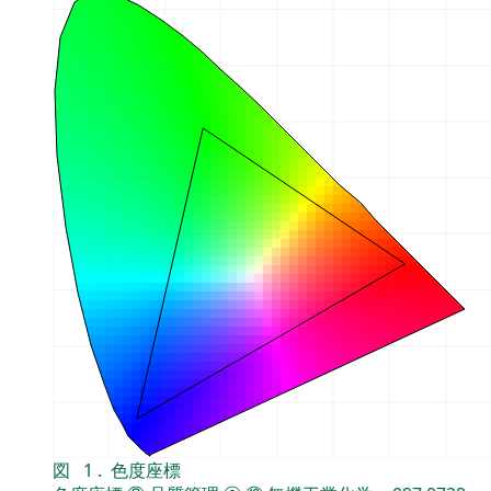
図
1
.
色度座標