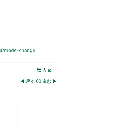
cgi?mode=change
🔚
🔝
📖
◀
戻る
00
進む
▶