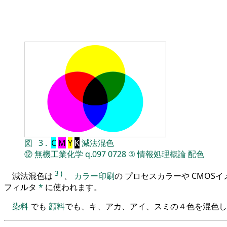
図
3
.
C
M
Y
K
減法混色
⑫
無機工業化学
q.097
0728
⑤
情報処理概論
配色
3
)
減法混色は
、
カラー印刷
の プロセスカラーや CMOS
フィルタ
*
に使われます。
染料
でも
顔料
でも、キ、アカ、アイ、スミの４色を混色し