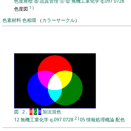
色度座標
⑧
品質管理
⓪
⑫
無機工業化学
q.097
0728
1
)
色度図
色素材料
色相環
（
カラーサークル
）
図
2
.
R
G
B
加法混色
2
)
12
無機工業化学
q.097
0728
05
情報処理概論
配色