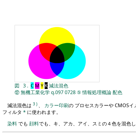
図
3
.
C
M
Y
K
減法混色
⑫
無機工業化学
q.097
0728
⑤
情報処理概論
配色
3
)
減法混色は
、
カラー印刷
の プロセスカラーや CMOS
フィルタ
*
に使われます。
染料
でも
顔料
でも、キ、アカ、アイ、スミの４色を混色し