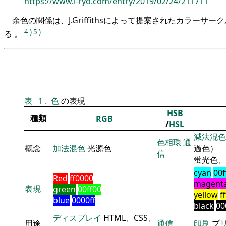
https://www.i-ryo.com/entry/2019/02/24/211711
余色の関係は、J.Griffithsによって提案されたカラーサ
4
)
5
)
る 。
表
1
.
色
の表現
HSB
種類
RGB
/
HSL
減法混色
色相環
通
概念
加法混色
光源色
過色）
信
蛍光色、
cyan
00f
Red
ff0000
magent
表現
green
00ff00
yellow
f
blue
0000ff
black
00
ディスプレイ
HTML、CSS、
用途
通信
印刷
プ