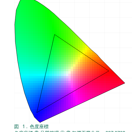
図
1
.
色度座標