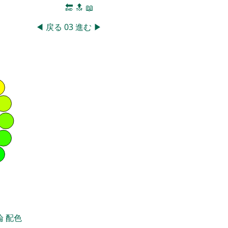
🔚
🔝
📖
◀
戻る
03
進む
▶
論
配色