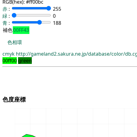
RGB(hex):
#ff00bc
赤
:
255
緑
:
0
青
:
188
補色
00FF43
色相環
cmyk
http://gameland2.sakura.ne.jp/database/color/db.
00ff00
green
色度座標