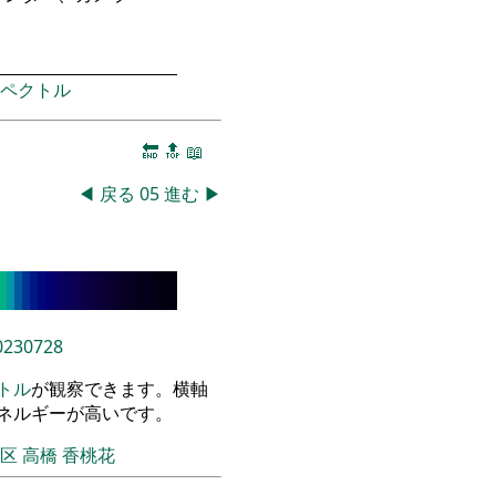
ペクトル
🔚
🔝
📖
◀
戻る
05
進む
▶
0230728
トル
が観察できます。横軸
エネルギーが高いです。
飾区
高橋 香桃花