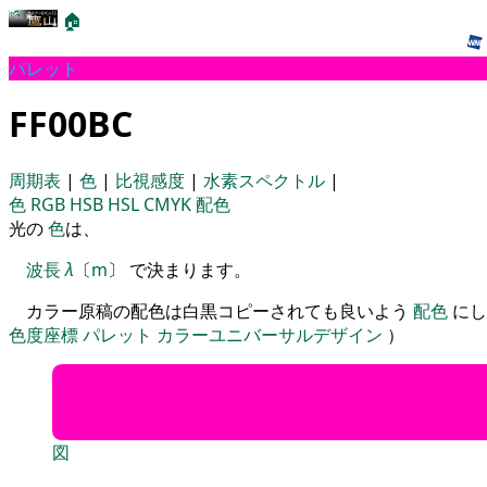
🏠
パレット
FF00BC
周期表
|
色
|
比視感度
|
水素スペクトル
|
色
RGB
HSB
HSL
CMYK
配色
光の
色
は、
波長
λ
〔
m
〕 で決まります。
カラー原稿の配色は白黒コピーされても良いよう
配色
にし
色度座標
パレット
カラーユニバーサルデザイン
）
図