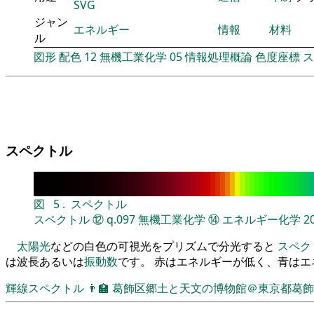
SVG
ジャン
エネルギー
情報
材料
ル
図形
配色
12
無機工業化学
05
情報処理概論
色度座標
ス
スペクトル
図
5
.
スペクトル
スペクトル
⑫
q.097
無機工業化学
⑭
エネルギー化学
2
太陽光
などの白色の可視光をプリズムで分光すると
スペク
は波長あるいは
振動数
です。 赤はエネルギーが低く、青は
輝線スペクトル
👨‍🏫
葛飾区郷土と天文の博物館＠東京都葛