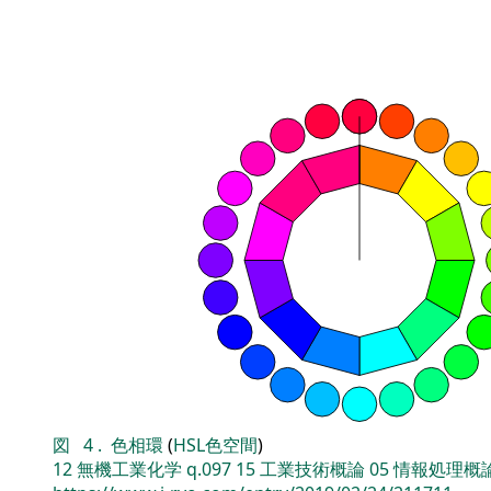
図
4
.
色相環
(
HSL色空間
)
12
無機工業化学
q.097
15
工業技術概論
05
情報処理概