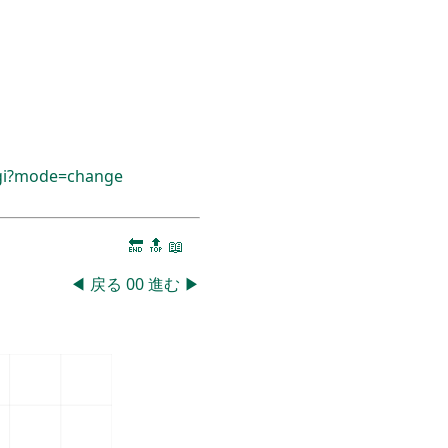
cgi?mode=change
🔚
🔝
📖
◀
戻る
00
進む
▶