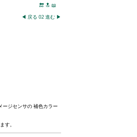
🔚
🔝
📖
◀
戻る
02
進む
▶
イメージセンサの 補色カラー
ます。