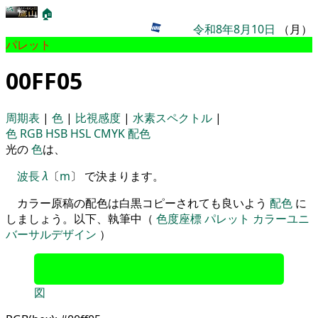
🏠
令和8年8月10日
（月）
パレット
00FF05
周期表
|
色
|
比視感度
|
水素スペクトル
|
色
RGB
HSB
HSL
CMYK
配色
光の
色
は、
波長
λ
〔
m
〕 で決まります。
カラー原稿の配色は白黒コピーされても良いよう
配色
に
しましょう。以下、執筆中（
色度座標
パレット
カラーユニ
バーサルデザイン
）
図