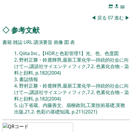
🔚
🔝
📖
◀
戻る
07
進む
▶
◇
参考文献
書籍
雑誌
URL
講演要旨
画像
図
表
1
.
Qiita Inc.,【HDRと色彩管理1】光、色、色度図
2
.
野村正勝・鈴鹿輝男,最新工業化学―持続的社会に向
けて―,講談社サイエンティフィク,7.2. 色素化合物－染
料と顔料, p.182(2004)
3
.
書誌情報
4
.
野村正勝・鈴鹿輝男,最新工業化学―持続的社会に向
けて―,講談社サイエンティフィク,7.2. 色素化合物－染
料と顔料, p.182(2004)
5
.
山下省蔵、内藤善文、扇柳政則,工業技術基礎,実教
出版,21.2. 色彩の基礎知識, p.211(2021)