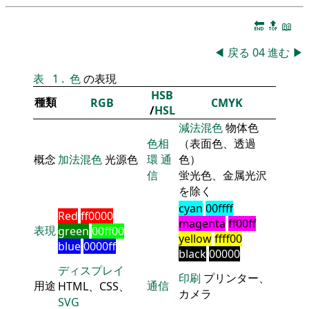
🔚
🔝
📖
◀
戻る
04
進む
▶
表
1
.
色
の表現
HSB
種類
RGB
CMYK
/
HSL
減法混色
物体色
色相
（表面色、透過
概念
加法混色
光源色
環
通
色）
信
蛍光色、金属光沢
を除く
cyan
00ffff
Red
ff0000
magenta
ff00ff
表現
green
00ff00
yellow
ffff00
blue
0000ff
black
00000
ディスプレイ
印刷
プリンター、
用途
通信
HTML、CSS、
カメラ
SVG