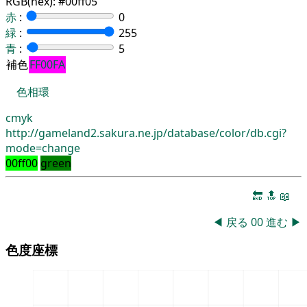
RGB(hex):
#00ff05
赤
:
0
緑
:
255
青
:
5
補色
FF00FA
色相環
cmyk
http://gameland2.sakura.ne.jp/database/color/db.cgi?
mode=change
00ff00
green
🔚
🔝
📖
◀
戻る
00
進む
▶
色度座標