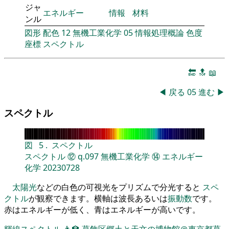
ジャ
エネルギー
情報
材料
ンル
図形
配色
12
無機工業化学
05
情報処理概論
色度
座標
スペクトル
🔚
🔝
📖
◀
戻る
05
進む
▶
スペクトル
図
5
.
スペクトル
スペクトル
⑫
q.097
無機工業化学
⑭
エネルギー
化学
20230728
太陽光
などの白色の可視光をプリズムで分光すると
スペ
クトル
が観察できます。横軸は波長あるいは
振動数
です。
赤はエネルギーが低く、青はエネルギーが高いです。
輝線スペクトル
👨‍🏫
葛飾区郷土と天文の博物館＠東京都葛