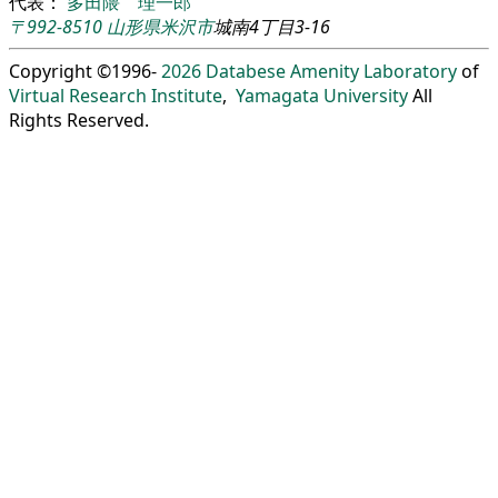
代表：
多田隈 理一郎
〒992-8510
山形県
米沢市
城南4丁目3-16
Copyright ©1996-
2026
Databese Amenity Laboratory
of
Virtual Research Institute
,
Yamagata University
All
Rights Reserved.