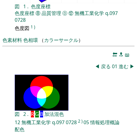
図
1
.
色度座標
色度座標
⑧
品質管理
⓪
⑫
無機工業化学
q.097
0728
1
)
色度図
色素材料
色相環
（
カラーサークル
）
🔚
🔝
📖
◀
戻る
01
進む
▶
図
2
.
R
G
B
加法混色
2
)
12
無機工業化学
q.097
0728
05
情報処理概論
配色