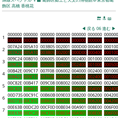
飾区
高橋 香桃花
🔚
🔝
📖
◀
戻る
06
進む
▶
000000
000000
000000
000000
000000
000000
00000
1
000000
000000
000000
000000
000000
000000
00000
007A24
005A10
003B05
002001
000D00
000400
00010
2
007A24
005A10
003B05
002001
000D00
000400
00010
009C24
008010
006005
004001
002400
001000
00050
3
009C24
008010
006005
004001
002400
001000
00050
00B42E
009C17
007F08
006002
004000
002400
00100
4
00B42E
009C17
007F08
006002
004000
002400
00100
00C82E
00B417
009C08
008002
006000
004000
00240
5
00C82E
00B417
009C08
008002
006000
004000
00240
00D735
00C91C
00B60B
009E03
008200
006200
00420
6
00D735
00C91C
00B60B
009E03
008200
006200
00420
00E63B
00DC20
00CF0D
00BE04
00A901
008E00
006F00
7
00E63B
00DC20
00CF0D
00BE04
00A901
008E00
006F00