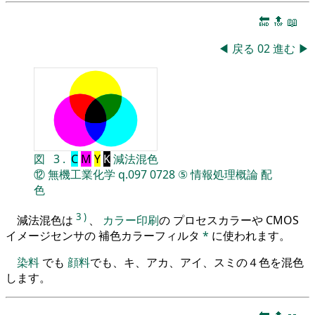
🔚
🔝
📖
◀
戻る
02
進む
▶
図
3
.
C
M
Y
K
減法混色
⑫
無機工業化学
q.097
0728
⑤
情報処理概論
配
色
3
)
減法混色は
、
カラー印刷
の プロセスカラーや CMOS
イメージセンサの 補色カラーフィルタ
*
に使われます。
染料
でも
顔料
でも、キ、アカ、アイ、スミの４色を混色
します。