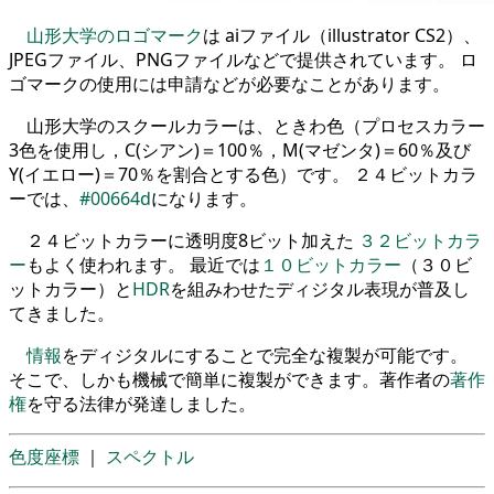
山形大学のロゴマーク
は aiファイル（illustrator CS2）、
JPEGファイル、PNGファイルなどで提供されています。 ロ
ゴマークの使用には申請などが必要なことがあります。
山形大学のスクールカラーは、ときわ色（プロセスカラー
3色を使用し，C(シアン)＝100％，M(マゼンタ)＝60％及び
Y(イエロー)＝70％を割合とする色）です。 ２４ビットカラ
ーでは、
#00664d
になります。
２４ビットカラーに透明度8ビット加えた
３２ビットカラ
ー
もよく使われます。 最近では
１０ビットカラー
（３０ビ
ットカラー）と
HDR
を組みわせたディジタル表現が普及し
てきました。
情報
をディジタルにすることで完全な複製が可能です。
そこで、しかも機械で簡単に複製ができます。著作者の
著作
権
を守る法律が発達しました。
色度座標
｜
スペクトル