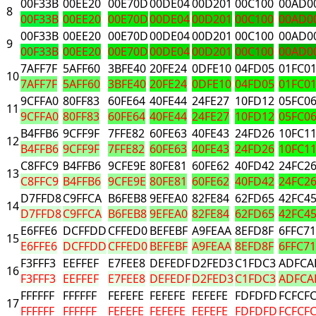
00F33B
00EE20
00E70D
00DE04
00D201
00C100
00AD0
8
00F33B
00EE20
00E70D
00DE04
00D201
00C100
00AD0
00F33B
00EE20
00E70D
00DE04
00D201
00C100
00AD0
9
00F33B
00EE20
00E70D
00DE04
00D201
00C100
00AD0
7AFF7F
5AFF60
3BFE40
20FE24
0DFE10
04FD05
01FC0
10
7AFF7F
5AFF60
3BFE40
20FE24
0DFE10
04FD05
01FC0
9CFFA0
80FF83
60FE64
40FE44
24FE27
10FD12
05FC0
11
9CFFA0
80FF83
60FE64
40FE44
24FE27
10FD12
05FC0
B4FFB6
9CFF9F
7FFE82
60FE63
40FE43
24FD26
10FC1
12
B4FFB6
9CFF9F
7FFE82
60FE63
40FE43
24FD26
10FC1
C8FFC9
B4FFB6
9CFE9E
80FE81
60FE62
40FD42
24FC2
13
C8FFC9
B4FFB6
9CFE9E
80FE81
60FE62
40FD42
24FC2
D7FFD8
C9FFCA
B6FEB8
9EFEA0
82FE84
62FD65
42FC4
14
D7FFD8
C9FFCA
B6FEB8
9EFEA0
82FE84
62FD65
42FC4
E6FFE6
DCFFDD
CFFED0
BEFEBF
A9FEAA
8EFD8F
6FFC71
15
E6FFE6
DCFFDD
CFFED0
BEFEBF
A9FEAA
8EFD8F
6FFC71
F3FFF3
EEFFEF
E7FEE8
DEFEDF
D2FED3
C1FDC3
ADFCA
16
F3FFF3
EEFFEF
E7FEE8
DEFEDF
D2FED3
C1FDC3
ADFCA
FFFFFF
FFFFFF
FEFEFE
FEFEFE
FEFEFE
FDFDFD
FCFCF
17
FFFFFF
FFFFFF
FEFEFE
FEFEFE
FEFEFE
FDFDFD
FCFCF