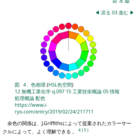
🔚
🔝
📖
◀
戻る
03
進む
▶
図
4
.
色相環
(
HSL色空間
)
12
無機工業化学
q.097
15
工業技術概論
05
情報
処理概論
配色
https://www.i-
ryo.com/entry/2019/02/24/211711
余色の関係は、J.Griffithsによって提案されたカラーサー
4
)
5
)
クルによって、よく理解できる 。