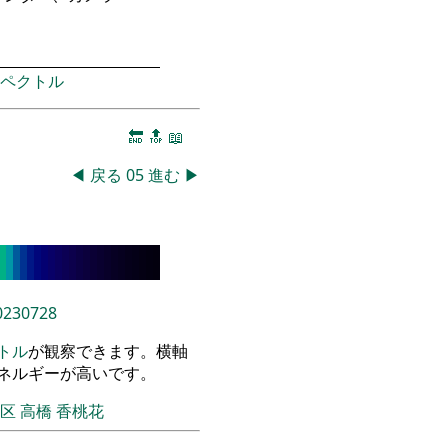
ペクトル
🔚
🔝
📖
◀
戻る
05
進む
▶
0230728
トル
が観察できます。横軸
エネルギーが高いです。
飾区
高橋 香桃花