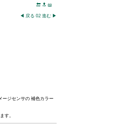
🔚
🔝
📖
◀
戻る
02
進む
▶
イメージセンサの 補色カラー
ます。