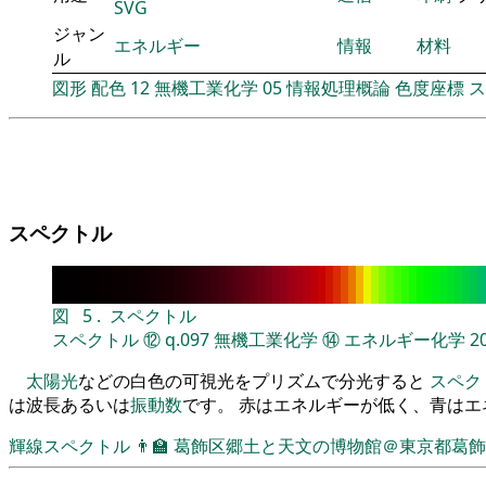
SVG
ジャン
エネルギー
情報
材料
ル
図形
配色
12
無機工業化学
05
情報処理概論
色度座標
ス
スペクトル
図
5
.
スペクトル
スペクトル
⑫
q.097
無機工業化学
⑭
エネルギー化学
2
太陽光
などの白色の可視光をプリズムで分光すると
スペク
は波長あるいは
振動数
です。 赤はエネルギーが低く、青は
輝線スペクトル
👨‍🏫
葛飾区郷土と天文の博物館＠東京都葛