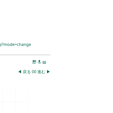
cgi?mode=change
🔚
🔝
📖
◀
戻る
00
進む
▶