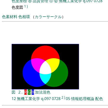
色度座標
⑧
品質管理
⓪
⑫
無機工業化学
q.097
0728
1
)
色度図
色素材料
色相環
（
カラーサークル
）
図
2
.
R
G
B
加法混色
2
)
12
無機工業化学
q.097
0728
05
情報処理概論
配色