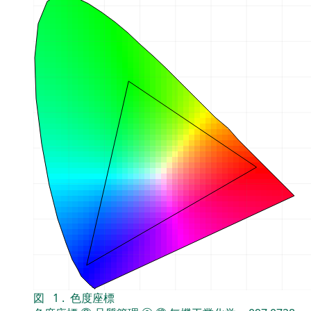
図
1
.
色度座標