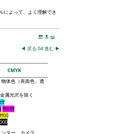
ークルによって、よく理解でき
🔚
🔝
📖
◀
戻る
04
進む
▶
CMYK
物体色（表面色、透
金属光沢を除く
fff
a
ff00ff
fff00
000
リンター、カメラ