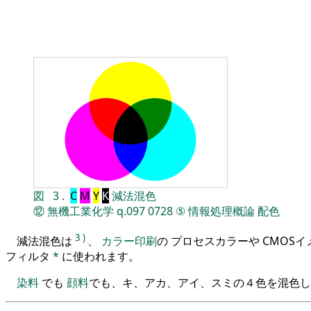
図
3
.
C
M
Y
K
減法混色
⑫
無機工業化学
q.097
0728
⑤
情報処理概論
配色
3
)
減法混色は
、
カラー印刷
の プロセスカラーや CMOS
フィルタ
*
に使われます。
染料
でも
顔料
でも、キ、アカ、アイ、スミの４色を混色し