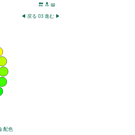
🔚
🔝
📖
◀
戻る
03
進む
▶
論
配色