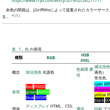
https://www.i-ryo.com/entry/2019/02/24/211711
余色の関係は、J.Griffithsによって提案されたカラーサ
4
)
5
)
る 。
表
1
.
色
の表現
HSB
種類
RGB
/
HSL
減法混色
色相環
通
概念
加法混色
光源色
過色）
信
蛍光色、
cyan
00f
Red
ff0000
magent
表現
green
00ff00
yellow
f
blue
0000ff
black
00
ディスプレイ
HTML、CSS、
用途
通信
印刷
プ