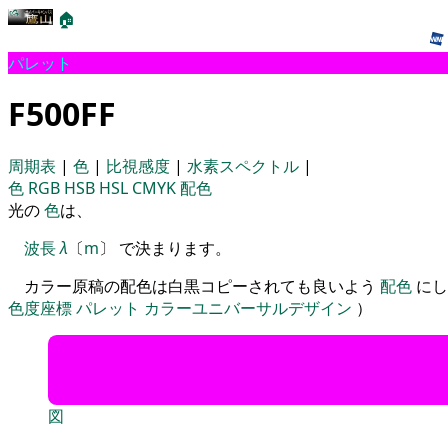
🏠
パレット
F500FF
周期表
|
色
|
比視感度
|
水素スペクトル
|
色
RGB
HSB
HSL
CMYK
配色
光の
色
は、
波長
λ
〔
m
〕 で決まります。
カラー原稿の配色は白黒コピーされても良いよう
配色
にし
色度座標
パレット
カラーユニバーサルデザイン
）
図