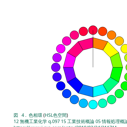
図
4
.
色相環
(
HSL色空間
)
12
無機工業化学
q.097
15
工業技術概論
05
情報処理概