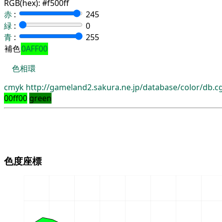
RGB(hex):
#f500ff
赤
:
245
緑
:
0
青
:
255
補色
0AFF00
色相環
cmyk
http://gameland2.sakura.ne.jp/database/color/db.
00ff00
green
色度座標