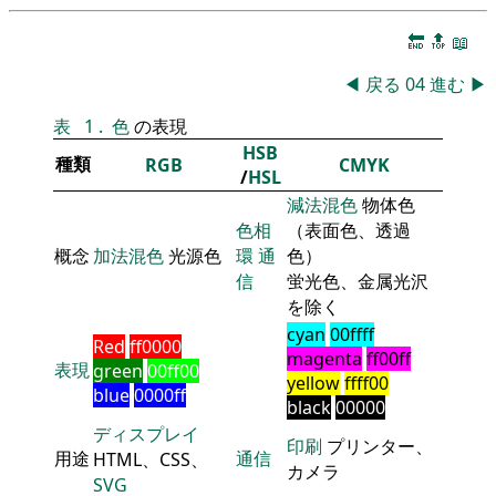
🔚
🔝
📖
◀
戻る
04
進む
▶
表
1
.
色
の表現
HSB
種類
RGB
CMYK
/
HSL
減法混色
物体色
色相
（表面色、透過
概念
加法混色
光源色
環
通
色）
信
蛍光色、金属光沢
を除く
cyan
00ffff
Red
ff0000
magenta
ff00ff
表現
green
00ff00
yellow
ffff00
blue
0000ff
black
00000
ディスプレイ
印刷
プリンター、
用途
通信
HTML、CSS、
カメラ
SVG