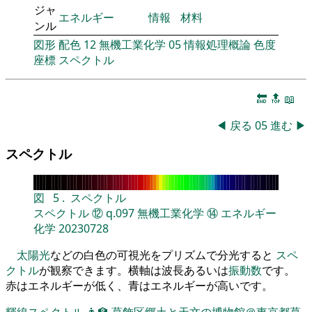
ジャ
エネルギー
情報
材料
ンル
図形
配色
12
無機工業化学
05
情報処理概論
色度
座標
スペクトル
🔚
🔝
📖
◀
戻る
05
進む
▶
スペクトル
図
5
.
スペクトル
スペクトル
⑫
q.097
無機工業化学
⑭
エネルギー
化学
20230728
太陽光
などの白色の可視光をプリズムで分光すると
スペ
クトル
が観察できます。横軸は波長あるいは
振動数
です。
赤はエネルギーが低く、青はエネルギーが高いです。
輝線スペクトル
👨‍🏫
葛飾区郷土と天文の博物館＠東京都葛