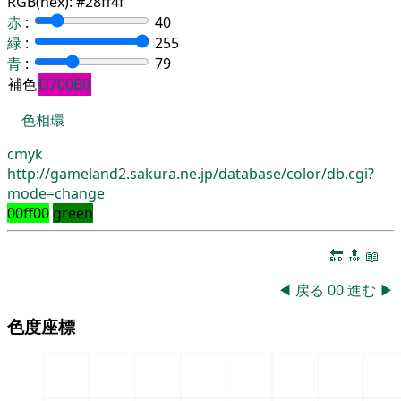
RGB(hex):
#28ff4f
赤
:
40
緑
:
255
青
:
79
補色
D700B0
色相環
cmyk
http://gameland2.sakura.ne.jp/database/color/db.cgi?
mode=change
00ff00
green
🔚
🔝
📖
◀
戻る
00
進む
▶
色度座標