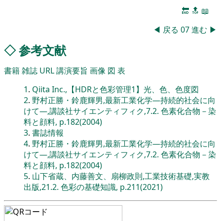
🔚
🔝
📖
◀
戻る
07
進む
▶
◇
参考文献
書籍
雑誌
URL
講演要旨
画像
図
表
1
.
Qiita Inc.,【HDRと色彩管理1】光、色、色度図
2
.
野村正勝・鈴鹿輝男,最新工業化学―持続的社会に向
けて―,講談社サイエンティフィク,7.2. 色素化合物－染
料と顔料, p.182(2004)
3
.
書誌情報
4
.
野村正勝・鈴鹿輝男,最新工業化学―持続的社会に向
けて―,講談社サイエンティフィク,7.2. 色素化合物－染
料と顔料, p.182(2004)
5
.
山下省蔵、内藤善文、扇柳政則,工業技術基礎,実教
出版,21.2. 色彩の基礎知識, p.211(2021)