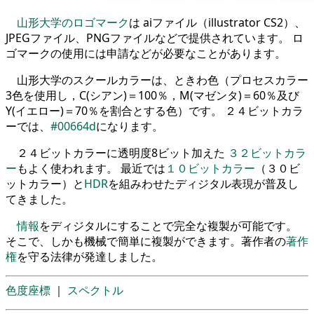
山形大学のロゴマーク
は aiファイル（illustrator CS2）、
JPEGファイル、PNGファイルなどで提供されています。 ロ
ゴマークの使用には申請などが必要なことがあります。
山形大学のスクールカラーは、ときわ色（プロセスカラー
3色を使用し，C(シアン)＝100％，M(マゼンタ)＝60％及び
Y(イエロー)＝70％を割合とする色）です。 ２４ビットカラ
ーでは、
#00664d
になります。
２４ビットカラーに透明度8ビット加えた
３２ビットカラ
ー
もよく使われます。 最近では
１０ビットカラー
（３０ビ
ットカラー）と
HDR
を組みわせたディジタル表現が普及し
てきました。
情報
をディジタルにすることで完全な複製が可能です。
そこで、しかも機械で簡単に複製ができます。著作者の
著作
権
を守る法律が発達しました。
色度座標
｜
スペクトル