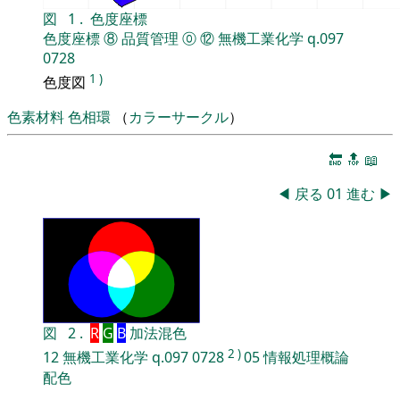
図
1
.
色度座標
色度座標
⑧
品質管理
⓪
⑫
無機工業化学
q.097
0728
1
)
色度図
色素材料
色相環
（
カラーサークル
）
🔚
🔝
📖
◀
戻る
01
進む
▶
図
2
.
R
G
B
加法混色
2
)
12
無機工業化学
q.097
0728
05
情報処理概論
配色