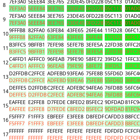
7EF3A0
5EEE84
3EE765
23DE45
0FD228
05C113
01AD
8
7EF3A0
5EEE84
3EE765
23DE45
0FD228
05C113
01AD
7EF3A0
5EEE84
3EE765
23DE45
0FD228
05C113
01AD
9
7EF3A0
5EEE84
3EE765
23DE45
0FD228
05C113
01AD
9FFFB8
82FFA0
63FE84
43FE65
26FE44
11FD28
06FC1
10
9FFFB8
82FFA0
63FE84
43FE65
26FE44
11FD28
06FC1
B3FFC5
9BFFB1
7EFE98
5EFE7B
3EFE5A
22FD3B
0FFC2
11
B3FFC5
9BFFB1
7EFE98
5EFE7B
3EFE5A
22FD3B
0FFC2
C4FFD1
AFFFC0
96FEAB
79FE90
58FE72
39FD52
1FFC3
12
C4FFD1
AFFFC0
96FEAB
79FE90
58FE72
39FD52
1FFC3
D2FFDB
C2FFCE
ADFEBD
93FEA6
75FE8B
55FD6D
36FC4
13
D2FFDB
C2FFCE
ADFEBD
93FEA6
75FE8B
55FD6D
36FC4
DEFFE5
D2FFDB
C2FECE
ADFEBC
94FEA6
76FD8B
56FC6
14
DEFFE5
D2FFDB
C2FECE
ADFEBC
94FEA6
76FD8B
56FC6
EAFFEE
E2FFE8
D7FEDE
C8FED2
B5FEC2
9DFDAD
81FC9
15
EAFFEE
E2FFE8
D7FEDE
C8FED2
B5FEC2
9DFDAD
81FC9
F5FFF7
F1FFF3
EBFEEF
E3FEE8
D8FEDF
CAFDD3
B8FCC
16
F5FFF7
F1FFF3
EBFEEF
E3FEE8
D8FEDF
CAFDD3
B8FCC
FFFFFF
FFFFFF
FEFEFE
FEFEFE
FEFEFE
FDFDFD
FCFCF
17
FFFFFF
FFFFFF
FEFEFE
FEFEFE
FEFEFE
FDFDFD
FCFCF