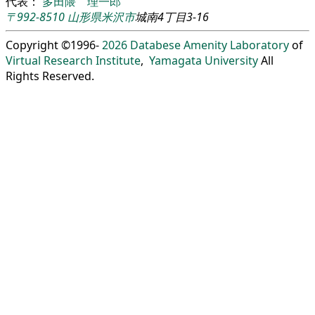
代表：
多田隈 理一郎
〒992-8510
山形県
米沢市
城南4丁目3-16
Copyright ©1996-
2026
Databese Amenity Laboratory
of
Virtual Research Institute
,
Yamagata University
All
Rights Reserved.