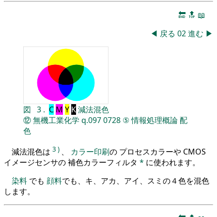
🔚
🔝
📖
◀
戻る
02
進む
▶
図
3
.
C
M
Y
K
減法混色
⑫
無機工業化学
q.097
0728
⑤
情報処理概論
配
色
3
)
減法混色は
、
カラー印刷
の プロセスカラーや CMOS
イメージセンサの 補色カラーフィルタ
*
に使われます。
染料
でも
顔料
でも、キ、アカ、アイ、スミの４色を混色
します。