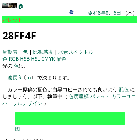
🏠
令和8年8月6日
（木）
パレット
28FF4F
周期表
|
色
|
比視感度
|
水素スペクトル
|
色
RGB
HSB
HSL
CMYK
配色
光の
色
は、
波長
λ
〔
m
〕 で決まります。
カラー原稿の配色は白黒コピーされても良いよう
配色
に
しましょう。以下、執筆中（
色度座標
パレット
カラーユニ
バーサルデザイン
）
図