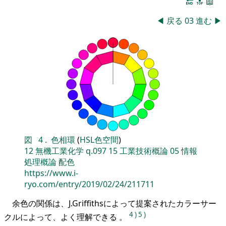
🔚
🔝
📖
◀
戻る
03
進む
▶
図
4
.
色相環
(
HSL色空間
)
12
無機工業化学
q.097
15
工業技術概論
05
情報
処理概論
配色
https://www.i-
ryo.com/entry/2019/02/24/211711
余色の関係は、J.Griffithsによって提案されたカラーサー
4
)
5
)
クルによって、よく理解できる 。