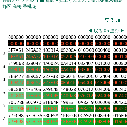
飾区
高橋 香桃花
🔚
🔝
📖
◀
戻る
06
進む
▶
000000
000000
000000
000000
000000
000000
00000
1
000000
000000
000000
000000
000000
000000
00000
3F7A51
245A32
103B1A
05200A
010D03
000400
00010
2
3F7A51
245A32
103B1A
05200A
010D03
000400
00010
519C68
328047
1A602A
0A4014
032407
001002
00050
3
519C68
328047
1A602A
0A4014
032407
001002
00050
5EB477
3E9C57
227F38
0F601E
05400C
012404
00100
4
5EB477
3E9C57
227F38
0F601E
05400C
012404
00100
68C884
47B465
2A9C45
148028
076012
024006
00240
5
68C884
47B465
2A9C45
148028
076012
024006
00240
70D78E
50C970
31B64F
199E31
0A8219
026209
00420
6
70D78E
50C970
31B64F
199E31
0A8219
026209
00420
77E698
57DC7A
38CF5A
1EBE3B
0CA920
048E0E
016F0
7
77E698
57DC7A
38CF5A
1EBE3B
0CA920
048E0E
016F0