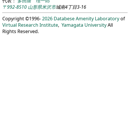
代表：
多田隈 理一郎
〒992-8510
山形県
米沢市
城南4丁目3-16
Copyright ©1996-
2026
Databese Amenity Laboratory
of
Virtual Research Institute
,
Yamagata University
All
Rights Reserved.