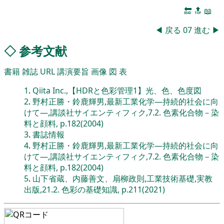
🔚
🔝
📖
◀
戻る
07
進む
▶
◇
参考文献
書籍
雑誌
URL
講演要旨
画像
図
表
1
.
Qiita Inc.,【HDRと色彩管理1】光、色、色度図
2
.
野村正勝・鈴鹿輝男,最新工業化学―持続的社会に向
けて―,講談社サイエンティフィク,7.2. 色素化合物－染
料と顔料, p.182(2004)
3
.
書誌情報
4
.
野村正勝・鈴鹿輝男,最新工業化学―持続的社会に向
けて―,講談社サイエンティフィク,7.2. 色素化合物－染
料と顔料, p.182(2004)
5
.
山下省蔵、内藤善文、扇柳政則,工業技術基礎,実教
出版,21.2. 色彩の基礎知識, p.211(2021)