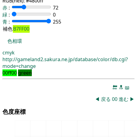
RGB(hex):
#4800ff
赤
:
72
緑
:
0
青
:
255
補色
B7FF00
色相環
cmyk
http://gameland2.sakura.ne.jp/database/color/db.cgi?
mode=change
00ff00
green
🔚
🔝
📖
◀
戻る
00
進む
▶
色度座標