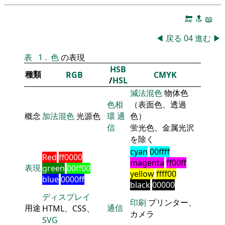
🔚
🔝
📖
◀
戻る
04
進む
▶
表
1
.
色
の表現
HSB
種類
RGB
CMYK
/
HSL
減法混色
物体色
色相
（表面色、透過
概念
加法混色
光源色
環
通
色）
信
蛍光色、金属光沢
を除く
cyan
00ffff
Red
ff0000
magenta
ff00ff
表現
green
00ff00
yellow
ffff00
blue
0000ff
black
00000
ディスプレイ
印刷
プリンター、
用途
通信
HTML、CSS、
カメラ
SVG