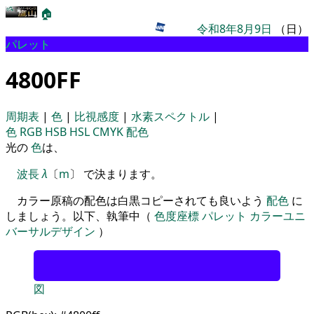
🏠
令和8年8月9日
（日）
パレット
4800FF
周期表
|
色
|
比視感度
|
水素スペクトル
|
色
RGB
HSB
HSL
CMYK
配色
光の
色
は、
波長
λ
〔
m
〕 で決まります。
カラー原稿の配色は白黒コピーされても良いよう
配色
に
しましょう。以下、執筆中（
色度座標
パレット
カラーユニ
バーサルデザイン
）
図