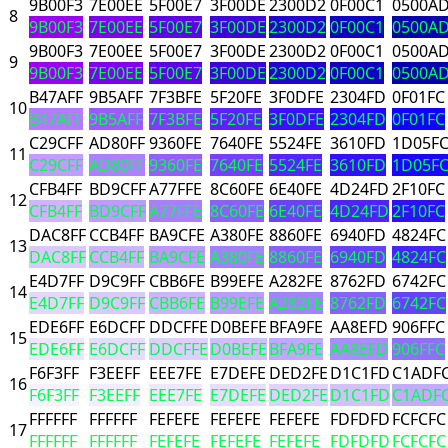
9B00F3
7E00EE
5F00E7
3F00DE
2300D2
0F00C1
0500A
8
9B00F3
7E00EE
5F00E7
3F00DE
2300D2
0F00C1
0500A
9B00F3
7E00EE
5F00E7
3F00DE
2300D2
0F00C1
0500A
9
9B00F3
7E00EE
5F00E7
3F00DE
2300D2
0F00C1
0500A
B47AFF
9B5AFF
7F3BFE
5F20FE
3F0DFE
2304FD
0F01FC
10
B47AFF
9B5AFF
7F3BFE
5F20FE
3F0DFE
2304FD
0F01FC
C29CFF
AD80FF
9360FE
7640FE
5524FE
3610FD
1D05F
11
C29CFF
AD80FF
9360FE
7640FE
5524FE
3610FD
1D05F
CFB4FF
BD9CFF
A77FFE
8C60FE
6E40FE
4D24FD
2F10FC
12
CFB4FF
BD9CFF
A77FFE
8C60FE
6E40FE
4D24FD
2F10FC
DAC8FF
CCB4FF
BA9CFE
A380FE
8860FE
6940FD
4824FC
13
DAC8FF
CCB4FF
BA9CFE
A380FE
8860FE
6940FD
4824FC
E4D7FF
D9C9FF
CBB6FE
B99EFE
A282FE
8762FD
6742FC
14
E4D7FF
D9C9FF
CBB6FE
B99EFE
A282FE
8762FD
6742FC
EDE6FF
E6DCFF
DDCFFE
D0BEFE
BFA9FE
AA8EFD
906FFC
15
EDE6FF
E6DCFF
DDCFFE
D0BEFE
BFA9FE
AA8EFD
906FFC
F6F3FF
F3EEFF
EEE7FE
E7DEFE
DED2FE
D1C1FD
C1ADF
16
F6F3FF
F3EEFF
EEE7FE
E7DEFE
DED2FE
D1C1FD
C1ADF
FFFFFF
FFFFFF
FEFEFE
FEFEFE
FEFEFE
FDFDFD
FCFCFC
17
FFFFFF
FFFFFF
FEFEFE
FEFEFE
FEFEFE
FDFDFD
FCFCFC