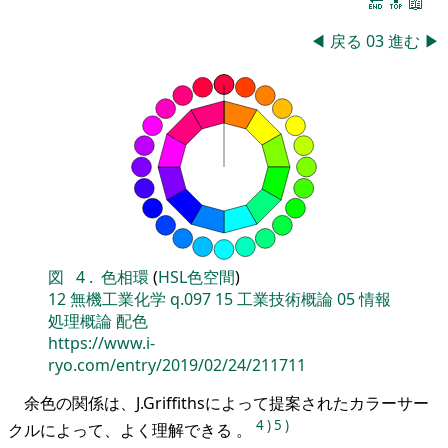
🔚
🔝
📖
◀
戻る
03
進む
▶
図
4
.
色相環
(
HSL色空間
)
12
無機工業化学
q.097
15
工業技術概論
05
情報
処理概論
配色
https://www.i-
ryo.com/entry/2019/02/24/211711
余色の関係は、J.Griffithsによって提案されたカラーサー
4
)
5
)
クルによって、よく理解できる 。