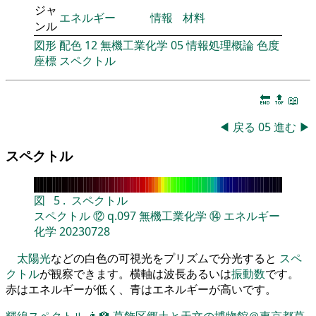
ジャ
エネルギー
情報
材料
ンル
図形
配色
12
無機工業化学
05
情報処理概論
色度
座標
スペクトル
🔚
🔝
📖
◀
戻る
05
進む
▶
スペクトル
図
5
.
スペクトル
スペクトル
⑫
q.097
無機工業化学
⑭
エネルギー
化学
20230728
太陽光
などの白色の可視光をプリズムで分光すると
スペ
クトル
が観察できます。横軸は波長あるいは
振動数
です。
赤はエネルギーが低く、青はエネルギーが高いです。
輝線スペクトル
👨‍🏫
葛飾区郷土と天文の博物館＠東京都葛