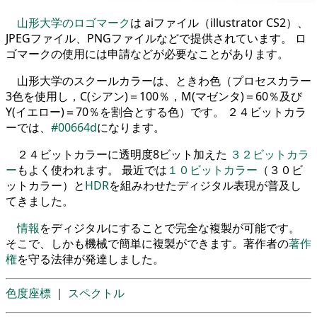
山形大学のロゴマーク
は aiファイル（illustrator CS2）、
JPEGファイル、PNGファイルなどで提供されています。 ロ
ゴマークの使用には申請などが必要なことがあります。
山形大学のスクールカラーは、ときわ色（プロセスカラー
3色を使用し，C(シアン)＝100％，M(マゼンタ)＝60％及び
Y(イエロー)＝70％を割合とする色）です。 ２４ビットカラ
ーでは、
#00664d
になります。
２４ビットカラーに透明度8ビット加えた
３２ビットカラ
ー
もよく使われます。 最近では
１０ビットカラー
（３０ビ
ットカラー）と
HDR
を組みわせたディジタル表現が普及し
てきました。
情報
をディジタルにすることで完全な複製が可能です。
そこで、しかも機械で簡単に複製ができます。著作者の
著作
権
を守る法律が発達しました。
色度座標
｜
スペクトル