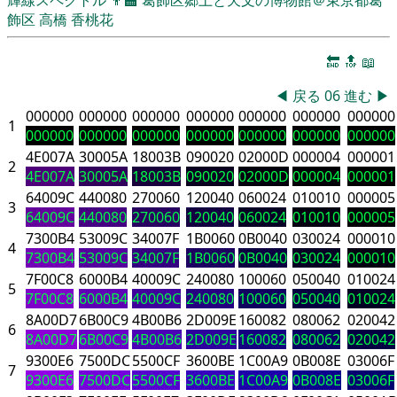
飾区
高橋 香桃花
🔚
🔝
📖
◀
戻る
06
進む
▶
000000
000000
000000
000000
000000
000000
000000
1
000000
000000
000000
000000
000000
000000
000000
4E007A
30005A
18003B
090020
02000D
000004
000001
2
4E007A
30005A
18003B
090020
02000D
000004
000001
64009C
440080
270060
120040
060024
010010
000005
3
64009C
440080
270060
120040
060024
010010
000005
7300B4
53009C
34007F
1B0060
0B0040
030024
000010
4
7300B4
53009C
34007F
1B0060
0B0040
030024
000010
7F00C8
6000B4
40009C
240080
100060
050040
010024
5
7F00C8
6000B4
40009C
240080
100060
050040
010024
8A00D7
6B00C9
4B00B6
2D009E
160082
080062
020042
6
8A00D7
6B00C9
4B00B6
2D009E
160082
080062
020042
9300E6
7500DC
5500CF
3600BE
1C00A9
0B008E
03006F
7
9300E6
7500DC
5500CF
3600BE
1C00A9
0B008E
03006F