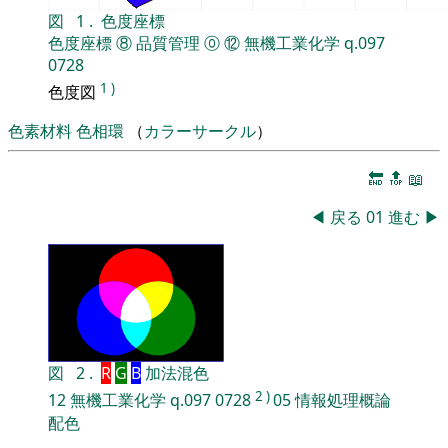
図
1
.
色度座標
色度座標
⑧
品質管理
⓪
⑫
無機工業化学
q.097
0728
1
)
色度図
色素材料
色相環
（
カラーサークル
）
🔚
🔝
📖
◀
戻る
01
進む
▶
図
2
.
R
G
B
加法混色
2
)
12
無機工業化学
q.097
0728
05
情報処理概論
配色