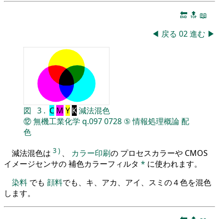
🔚
🔝
📖
◀
戻る
02
進む
▶
図
3
.
C
M
Y
K
減法混色
⑫
無機工業化学
q.097
0728
⑤
情報処理概論
配
色
3
)
減法混色は
、
カラー印刷
の プロセスカラーや CMOS
イメージセンサの 補色カラーフィルタ
*
に使われます。
染料
でも
顔料
でも、キ、アカ、アイ、スミの４色を混色
します。