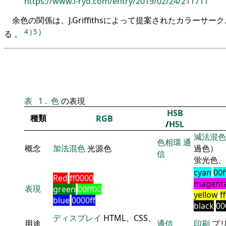
https://www.i-ryo.com/entry/2019/02/24/211711
余色の関係は、J.Griffithsによって提案されたカラーサ
4
)
5
)
る 。
表
1
.
色
の表現
HSB
種類
RGB
/
HSL
減法混色
色相環
通
概念
加法混色
光源色
過色）
信
蛍光色、
cyan
00f
Red
ff0000
magent
表現
green
00ff00
yellow
f
blue
0000ff
black
00
ディスプレイ
HTML、CSS、
用途
通信
印刷
プ