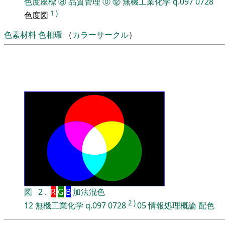
色度座標
⑧
品質管理
⓪
⑫
無機工業化学
q.097
0728
1
)
色度図
色素材料
色相環
（
カラーサークル
）
図
2
.
R
G
B
加法混色
2
)
12
無機工業化学
q.097
0728
05
情報処理概論
配色