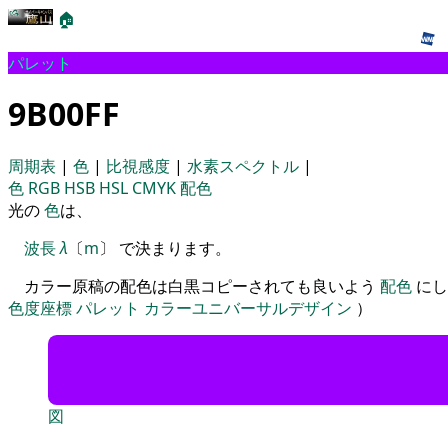
🏠
パレット
9B00FF
周期表
|
色
|
比視感度
|
水素スペクトル
|
色
RGB
HSB
HSL
CMYK
配色
光の
色
は、
波長
λ
〔
m
〕 で決まります。
カラー原稿の配色は白黒コピーされても良いよう
配色
にし
色度座標
パレット
カラーユニバーサルデザイン
）
図