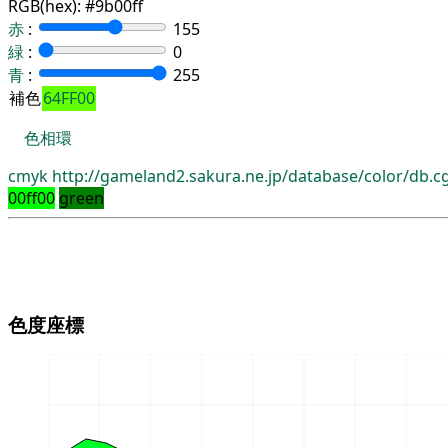
RGB(hex):
#9b00ff
赤
:
155
緑
:
0
青
:
255
補色
64FF00
色相環
cmyk
http://gameland2.sakura.ne.jp/database/color/db.
00ff00
green
色度座標