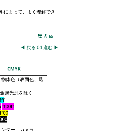
ークルによって、よく理解でき
🔚
🔝
📖
◀
戻る
04
進む
▶
CMYK
物体色（表面色、透
金属光沢を除く
fff
a
ff00ff
fff00
000
リンター、カメラ