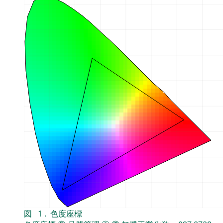
図
1
.
色度座標