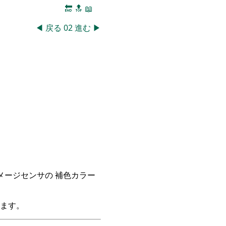
🔚
🔝
📖
◀
戻る
02
進む
▶
イメージセンサの 補色カラー
ます。