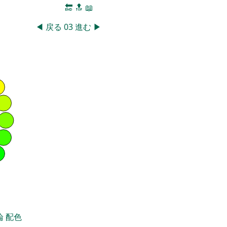
🔚
🔝
📖
◀
戻る
03
進む
▶
論
配色