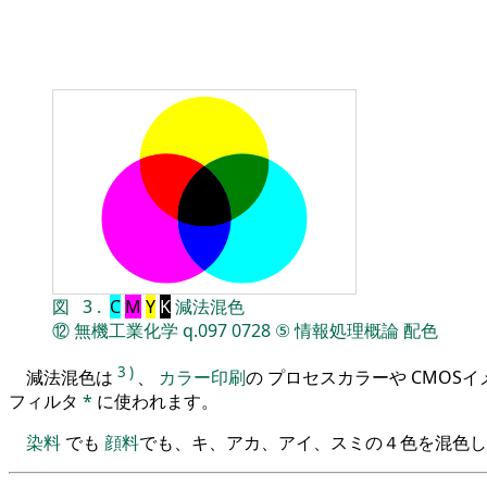
図
3
.
C
M
Y
K
減法混色
⑫
無機工業化学
q.097
0728
⑤
情報処理概論
配色
3
)
減法混色は
、
カラー印刷
の プロセスカラーや CMOS
フィルタ
*
に使われます。
染料
でも
顔料
でも、キ、アカ、アイ、スミの４色を混色し