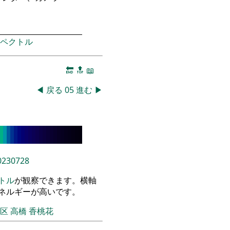
ペクトル
🔚
🔝
📖
◀
戻る
05
進む
▶
0230728
トル
が観察できます。横軸
エネルギーが高いです。
飾区
高橋 香桃花