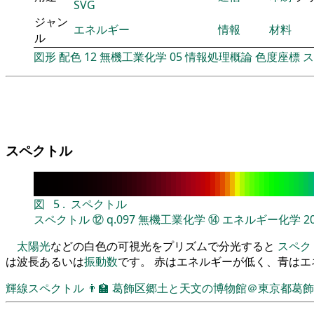
SVG
ジャン
エネルギー
情報
材料
ル
図形
配色
12
無機工業化学
05
情報処理概論
色度座標
ス
スペクトル
図
5
.
スペクトル
スペクトル
⑫
q.097
無機工業化学
⑭
エネルギー化学
2
太陽光
などの白色の可視光をプリズムで分光すると
スペク
は波長あるいは
振動数
です。 赤はエネルギーが低く、青は
輝線スペクトル
👨‍🏫
葛飾区郷土と天文の博物館＠東京都葛