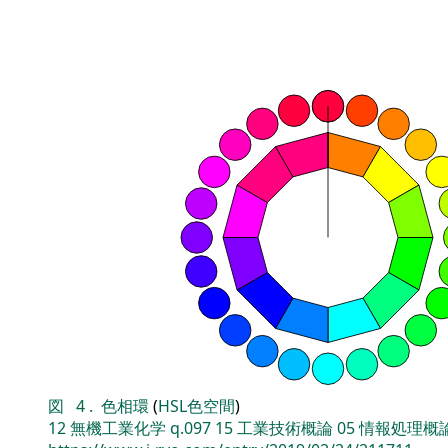
図
4
.
色相環
(
HSL色空間
)
12
無機工業化学
q.097
15
工業技術概論
05
情報処理概