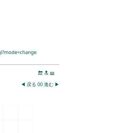
cgi?mode=change
🔚
🔝
📖
◀
戻る
00
進む
▶