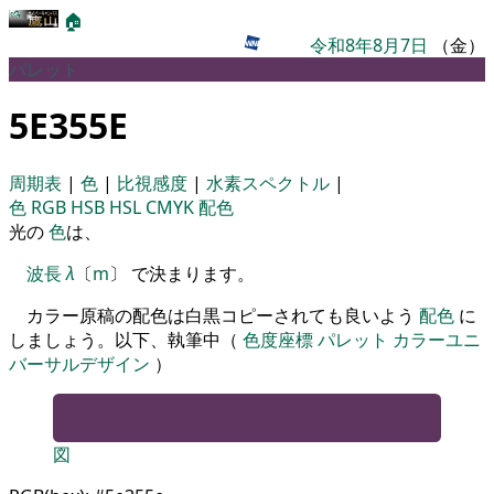
🏠
令和8年8月7日
（金）
パレット
5E355E
周期表
|
色
|
比視感度
|
水素スペクトル
|
色
RGB
HSB
HSL
CMYK
配色
光の
色
は、
波長
λ
〔
m
〕 で決まります。
カラー原稿の配色は白黒コピーされても良いよう
配色
に
しましょう。以下、執筆中（
色度座標
パレット
カラーユニ
バーサルデザイン
）
図