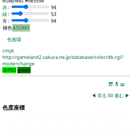
RGB(hex):
#5e355e
赤
:
94
緑
:
53
青
:
94
補色
A1CAA1
色相環
cmyk
http://gameland2.sakura.ne.jp/database/color/db.cgi?
mode=change
00ff00
green
🔚
🔝
📖
◀
戻る
00
進む
▶
色度座標