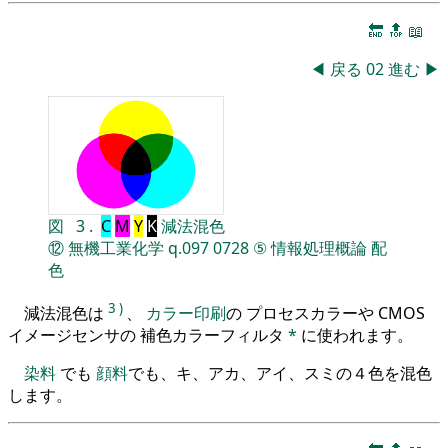
🔚
🔝
📖
◀
戻る
02
進む
▶
図
3
.
C
M
Y
K
減法混色
⑫
無機工業化学
q.097
0728
⑤
情報処理概論
配
色
3
)
減法混色は
、
カラー印刷
の プロセスカラーや CMOS
イメージセンサの 補色カラーフィルタ
*
に使われます。
染料
でも
顔料
でも、キ、アカ、アイ、スミの４色を混色
します。