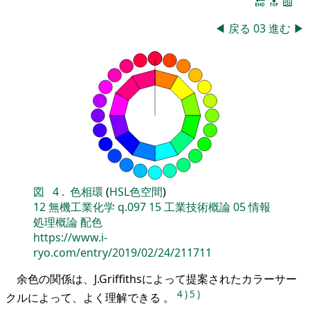
🔚
🔝
📖
◀
戻る
03
進む
▶
図
4
.
色相環
(
HSL色空間
)
12
無機工業化学
q.097
15
工業技術概論
05
情報
処理概論
配色
https://www.i-
ryo.com/entry/2019/02/24/211711
余色の関係は、J.Griffithsによって提案されたカラーサー
4
)
5
)
クルによって、よく理解できる 。