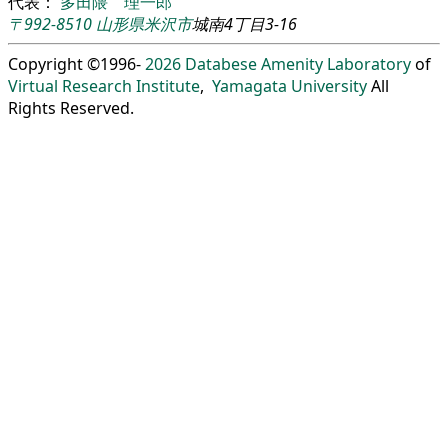
代表：
多田隈 理一郎
〒992-8510
山形県
米沢市
城南4丁目3-16
Copyright ©1996-
2026
Databese Amenity Laboratory
of
Virtual Research Institute
,
Yamagata University
All
Rights Reserved.