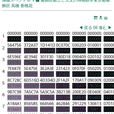
飾区
高橋 香桃花
🔚
🔝
📖
◀
戻る
06
進む
▶
000000
000000
000000
000000
000000
000000
0000
1
000000
000000
000000
000000
000000
000000
0000
564756
372A37
1D141D
0C070C
030203
010001
0000
2
564756
372A37
1D141D
0C070C
030203
010001
0000
6E596E
4E394E
301F30
180D18
090409
020102
0000
3
6E596E
4E394E
301F30
180D18
090409
020102
0000
7E687E
5E475E
3E2A3E
231423
0F070F
050205
0100
4
7E687E
5E475E
3E2A3E
231423
0F070F
050205
0100
8C728C
6D516D
4D334D
2F1A2F
170A17
090309
0200
5
8C728C
6D516D
4D334D
2F1A2F
170A17
090309
0200
987C98
7A5C7A
5A3C5A
3B213B
200E20
0E040E
0401
6
987C98
7A5C7A
5A3C5A
3B213B
200E20
0E040E
0401
A184A1
856585
664566
462846
291229
130613
0701
7
A184A1
856585
664566
462846
291229
130613
0701