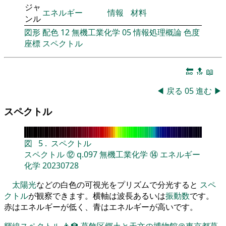
ジャ
エネルギー
情報
材料
ンル
図形
配色
12
無機工業化学
05
情報処理概論
色度
座標
スペクトル
🔚
🔝
📖
◀
戻る
05
進む
▶
スペクトル
図
5
.
スペクトル
スペクトル
⑫
q.097
無機工業化学
⑭
エネルギー
化学
20230728
太陽光
などの白色の可視光をプリズムで分光すると
スペ
クトル
が観察できます。横軸は波長あるいは
振動数
です。
赤はエネルギーが低く、青はエネルギーが高いです。
輝線スペクトル
👨‍🏫
葛飾区郷土と天文の博物館＠東京都葛