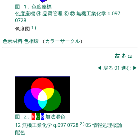
図
1
.
色度座標
色度座標
⑧
品質管理
⓪
⑫
無機工業化学
q.097
0728
1
)
色度図
色素材料
色相環
（
カラーサークル
）
🔚
🔝
📖
◀
戻る
01
進む
▶
図
2
.
R
G
B
加法混色
2
)
12
無機工業化学
q.097
0728
05
情報処理概論
配色