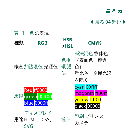
🔚
🔝
📖
◀
戻る
04
進む
▶
表
1
.
色
の表現
HSB
種類
RGB
CMYK
/
HSL
減法混色
物体色
色相
（表面色、透過
概念
加法混色
光源色
環
通
色）
信
蛍光色、金属光沢
を除く
cyan
00ffff
Red
ff0000
magenta
ff00ff
表現
green
00ff00
yellow
ffff00
blue
0000ff
black
00000
ディスプレイ
印刷
プリンター、
用途
通信
HTML、CSS、
カメラ
SVG