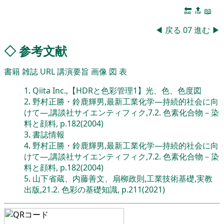
🔚
🔝
📖
◀
戻る
07
進む
▶
◇
参考文献
書籍
雑誌
URL
講演要旨
画像
図
表
1
.
Qiita Inc.,【HDRと色彩管理1】光、色、色度図
2
.
野村正勝・鈴鹿輝男,最新工業化学―持続的社会に向
けて―,講談社サイエンティフィク,7.2. 色素化合物－染
料と顔料, p.182(2004)
3
.
書誌情報
4
.
野村正勝・鈴鹿輝男,最新工業化学―持続的社会に向
けて―,講談社サイエンティフィク,7.2. 色素化合物－染
料と顔料, p.182(2004)
5
.
山下省蔵、内藤善文、扇柳政則,工業技術基礎,実教
出版,21.2. 色彩の基礎知識, p.211(2021)