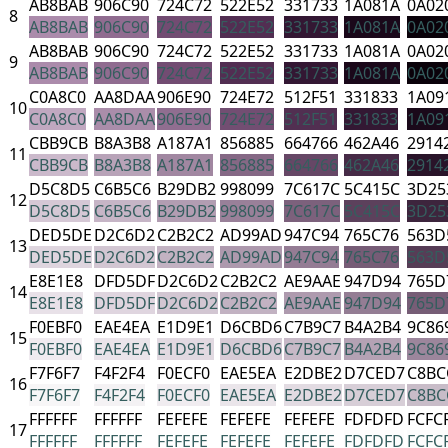
AB8BAB
906C90
724C72
522E52
331733
1A081A
0A02
8
AB8BAB
906C90
724C72
522E52
331733
1A081A
0A02
AB8BAB
906C90
724C72
522E52
331733
1A081A
0A02
9
AB8BAB
906C90
724C72
522E52
331733
1A081A
0A02
C0A8C0
AA8DAA
906E90
724E72
512F51
331833
1A09
10
C0A8C0
AA8DAA
906E90
724E72
512F51
331833
1A09
CBB9CB
B8A3B8
A187A1
856885
664766
462A46
2914
11
CBB9CB
B8A3B8
A187A1
856885
664766
462A46
2914
D5C8D5
C6B5C6
B29DB2
998099
7C617C
5C415C
3D25
12
D5C8D5
C6B5C6
B29DB2
998099
7C617C
5C415C
3D25
DED5DE
D2C6D2
C2B2C2
AD99AD
947C94
765C76
563D
13
DED5DE
D2C6D2
C2B2C2
AD99AD
947C94
765C76
563D
E8E1E8
DFD5DF
D2C6D2
C2B2C2
AE9AAE
947D94
765D
14
E8E1E8
DFD5DF
D2C6D2
C2B2C2
AE9AAE
947D94
765D
F0EBF0
EAE4EA
E1D9E1
D6CBD6
C7B9C7
B4A2B4
9C86
15
F0EBF0
EAE4EA
E1D9E1
D6CBD6
C7B9C7
B4A2B4
9C86
F7F6F7
F4F2F4
F0ECF0
EAE5EA
E2DBE2
D7CED7
C8BC
16
F7F6F7
F4F2F4
F0ECF0
EAE5EA
E2DBE2
D7CED7
C8BC
FFFFFF
FFFFFF
FEFEFE
FEFEFE
FEFEFE
FDFDFD
FCFC
17
FFFFFF
FFFFFF
FEFEFE
FEFEFE
FEFEFE
FDFDFD
FCFC