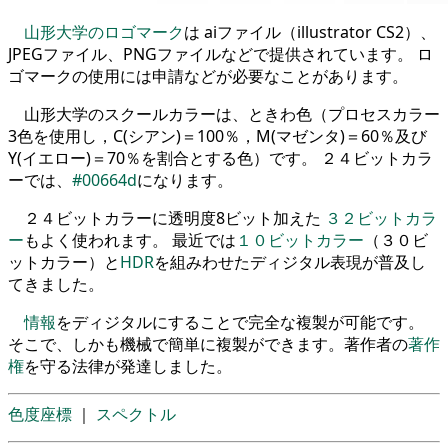
山形大学のロゴマーク
は aiファイル（illustrator CS2）、
JPEGファイル、PNGファイルなどで提供されています。 ロ
ゴマークの使用には申請などが必要なことがあります。
山形大学のスクールカラーは、ときわ色（プロセスカラー
3色を使用し，C(シアン)＝100％，M(マゼンタ)＝60％及び
Y(イエロー)＝70％を割合とする色）です。 ２４ビットカラ
ーでは、
#00664d
になります。
２４ビットカラーに透明度8ビット加えた
３２ビットカラ
ー
もよく使われます。 最近では
１０ビットカラー
（３０ビ
ットカラー）と
HDR
を組みわせたディジタル表現が普及し
てきました。
情報
をディジタルにすることで完全な複製が可能です。
そこで、しかも機械で簡単に複製ができます。著作者の
著作
権
を守る法律が発達しました。
色度座標
｜
スペクトル