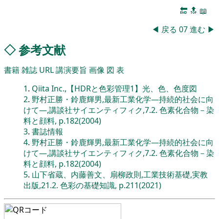
🔚
🔝
📖
◀
戻る
07
進む
▶
◇
参考文献
書籍
雑誌
URL
講演要旨
画像
図
表
1
.
Qiita Inc.,【HDRと色彩管理1】光、色、色度図
2
.
野村正勝・鈴鹿輝男,最新工業化学―持続的社会に向
けて―,講談社サイエンティフィク,7.2. 色素化合物－染
料と顔料, p.182(2004)
3
.
書誌情報
4
.
野村正勝・鈴鹿輝男,最新工業化学―持続的社会に向
けて―,講談社サイエンティフィク,7.2. 色素化合物－染
料と顔料, p.182(2004)
5
.
山下省蔵、内藤善文、扇柳政則,工業技術基礎,実教
出版,21.2. 色彩の基礎知識, p.211(2021)