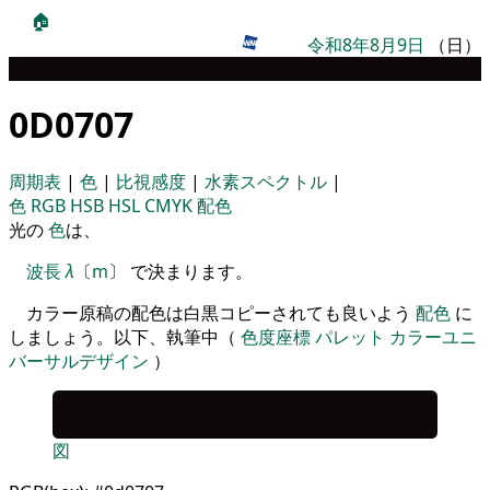
🏠
令和8年8月9日
（日）
パレット
0D0707
周期表
|
色
|
比視感度
|
水素スペクトル
|
色
RGB
HSB
HSL
CMYK
配色
光の
色
は、
波長
λ
〔
m
〕 で決まります。
カラー原稿の配色は白黒コピーされても良いよう
配色
に
しましょう。以下、執筆中（
色度座標
パレット
カラーユニ
バーサルデザイン
）
図