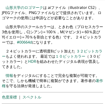
山形大学のロゴマーク
は aiファイル（illustrator CS2）、
JPEGファイル、PNGファイルなどで提供されています。 ロ
ゴマークの使用には申請などが必要なことがあります。
山形大学のスクールカラーは、ときわ色（プロセスカラー
3色を使用し，C(シアン)＝100％，M(マゼンタ)＝60％及び
Y(イエロー)＝70％を割合とする色）です。 ２４ビットカラ
ーでは、
#00664d
になります。
２４ビットカラーに透明度8ビット加えた
３２ビットカラ
ー
もよく使われます。 最近では
１０ビットカラー
（３０ビ
ットカラー）と
HDR
を組みわせたディジタル表現が普及し
てきました。
情報
をディジタルにすることで完全な複製が可能です。
そこで、しかも機械で簡単に複製ができます。著作者の
著作
権
を守る法律が発達しました。
色度座標
｜
スペクトル