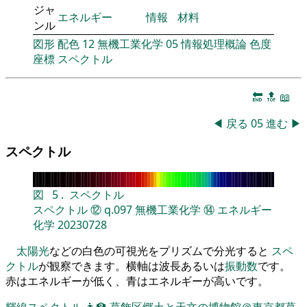
ジャ
エネルギー
情報
材料
ンル
図形
配色
12
無機工業化学
05
情報処理概論
色度
座標
スペクトル
🔚
🔝
📖
◀
戻る
05
進む
▶
スペクトル
図
5
.
スペクトル
スペクトル
⑫
q.097
無機工業化学
⑭
エネルギー
化学
20230728
太陽光
などの白色の可視光をプリズムで分光すると
スペ
クトル
が観察できます。横軸は波長あるいは
振動数
です。
赤はエネルギーが低く、青はエネルギーが高いです。
輝線スペクトル
👨‍🏫
葛飾区郷土と天文の博物館＠東京都葛