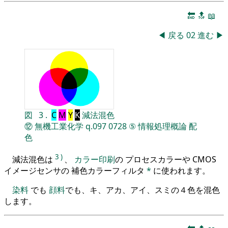
🔚
🔝
📖
◀
戻る
02
進む
▶
図
3
.
C
M
Y
K
減法混色
⑫
無機工業化学
q.097
0728
⑤
情報処理概論
配
色
3
)
減法混色は
、
カラー印刷
の プロセスカラーや CMOS
イメージセンサの 補色カラーフィルタ
*
に使われます。
染料
でも
顔料
でも、キ、アカ、アイ、スミの４色を混色
します。