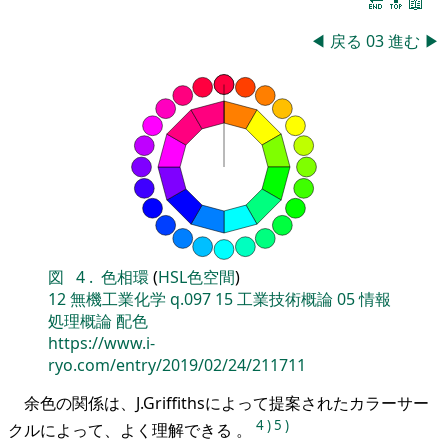
🔚
🔝
📖
◀
戻る
03
進む
▶
図
4
.
色相環
(
HSL色空間
)
12
無機工業化学
q.097
15
工業技術概論
05
情報
処理概論
配色
https://www.i-
ryo.com/entry/2019/02/24/211711
余色の関係は、J.Griffithsによって提案されたカラーサー
4
)
5
)
クルによって、よく理解できる 。