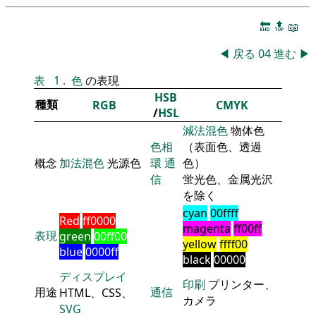
🔚
🔝
📖
◀
戻る
04
進む
▶
表
1
.
色
の表現
HSB
種類
RGB
CMYK
/
HSL
減法混色
物体色
色相
（表面色、透過
概念
加法混色
光源色
環
通
色）
信
蛍光色、金属光沢
を除く
cyan
00ffff
Red
ff0000
magenta
ff00ff
表現
green
00ff00
yellow
ffff00
blue
0000ff
black
00000
ディスプレイ
印刷
プリンター、
用途
通信
HTML、CSS、
カメラ
SVG