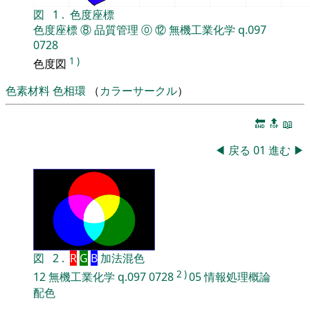
図
1
.
色度座標
色度座標
⑧
品質管理
⓪
⑫
無機工業化学
q.097
0728
1
)
色度図
色素材料
色相環
（
カラーサークル
）
🔚
🔝
📖
◀
戻る
01
進む
▶
図
2
.
R
G
B
加法混色
2
)
12
無機工業化学
q.097
0728
05
情報処理概論
配色