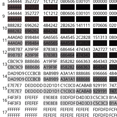
544444
352727
1C1212
0B0606
030101
000000
000
8
544444
352727
1C1212
0B0606
030101
000000
000
544444
352727
1C1212
0B0606
030101
000000
000
9
544444
352727
1C1212
0B0606
030101
000000
000
888282
696262
484242
2B2626
141111
070606
020
10
888282
696262
484242
2B2626
141111
070606
020
A4A0A0
898484
6A6565
4A4545
2C2828
151313
080
11
A4A0A0
898484
6A6565
4A4545
2C2828
151313
080
B9B7B7
A39F9F
878383
686464
474343
2A2727
141
12
B9B7B7
A39F9F
878383
686464
474343
2A2727
141
CBC9C9
B8B6B6
A19F9F
858282
666363
464343
292
13
CBC9C9
B8B6B6
A19F9F
858282
666363
464343
292
DAD9D9
CCCBCB
BAB9B9
A3A1A1
888686
696666
484
14
DAD9D9
CCCBCB
BAB9B9
A3A1A1
888686
696666
484
E7E7E7
DEDDDD
D2D1D1
C1C0C0
ACABAB
929191
747
15
E7E7E7
DEDDDD
D2D1D1
C1C0C0
ACABAB
929191
747
F4F3F3
EFEFEF
E9E8E8
E0DFDF
D4D3D3
C5C3C3
B1A
16
F4F3F3
EFEFEF
E9E8E8
E0DFDF
D4D3D3
C5C3C3
B1A
FFFFFF
FFFFFF
FEFEFE
FEFEFE
FEFEFE
FDFDFD
FCF
17
FFFFFF
FFFFFF
FEFEFE
FEFEFE
FEFEFE
FDFDFD
FCF