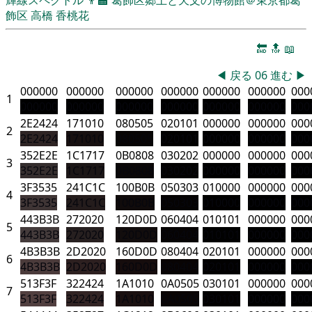
飾区
高橋 香桃花
🔚
🔝
📖
◀
戻る
06
進む
▶
000000
000000
000000
000000
000000
000000
000
1
000000
000000
000000
000000
000000
000000
000
2E2424
171010
080505
020101
000000
000000
000
2
2E2424
171010
080505
020101
000000
000000
000
352E2E
1C1717
0B0808
030202
000000
000000
000
3
352E2E
1C1717
0B0808
030202
000000
000000
000
3F3535
241C1C
100B0B
050303
010000
000000
000
4
3F3535
241C1C
100B0B
050303
010000
000000
000
443B3B
272020
120D0D
060404
010101
000000
000
5
443B3B
272020
120D0D
060404
010101
000000
000
4B3B3B
2D2020
160D0D
080404
020101
000000
000
6
4B3B3B
2D2020
160D0D
080404
020101
000000
000
513F3F
322424
1A1010
0A0505
030101
000000
000
7
513F3F
322424
1A1010
0A0505
030101
000000
000