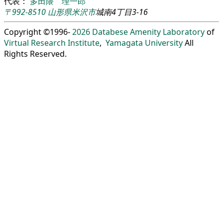
代表：
多田隈 理一郎
〒992-8510
山形県
米沢市
城南4丁目3-16
Copyright ©1996-
2026
Databese Amenity Laboratory
of
Virtual Research Institute
,
Yamagata University
All
Rights Reserved.