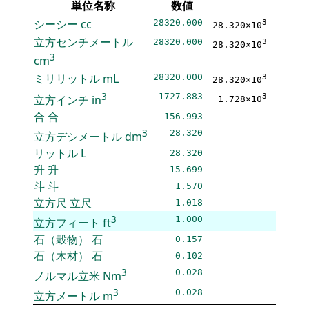
単位名称
数値
シーシー
cc
28320.000
3
28.320×10
立方センチメートル
28320.000
3
28.320×10
3
cm
ミリリットル
mL
28320.000
3
28.320×10
3
1727.883
3
立方インチ
in
1.728×10
合
合
156.993
3
28.320
立方デシメートル
dm
リットル
L
28.320
升
升
15.699
斗
斗
1.570
立方尺
立尺
1.018
3
1.000
立方フィート
ft
石（穀物）
石
0.157
石（木材）
石
0.102
3
0.028
ノルマル立米
Nm
3
0.028
立方メートル
m