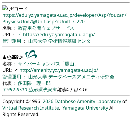
https://edu.yz.yamagata-u.ac.jp/
developer/
Asp/
Youzan/
Physics/
Unit/
@Unit.asp?nUnitID=220
名称：
教育用公開ウェブサービス
URL：
🔗
https://edu.yz.yamagata-u.ac.jp/
管理運用
：
山形大学
学術情報基盤センター
🎄🎂🌃🕯🎉
名称：
サイバーキャンパス「鷹山」
URL: 🔗
http://amenity.yz.yamagata-u.ac.jp/
管理運用
：
山形大学
データベースアメニティ研究会
代表：
多田隈 理一郎
〒992-8510
山形県
米沢市
城南4丁目3-16
Copyright ©1996-
2026
Databese Amenity Laboratory
of
Virtual Research Institute
,
Yamagata University
All
Rights Reserved.