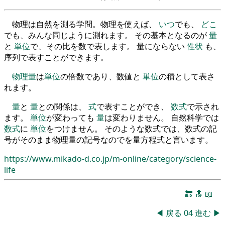
物理は自然を測る学問。物理を使えば、
いつ
でも、
どこ
でも、みんな同じように測れます。 その基本となるのが
量
と
単位
で、その比を数で表します。 量にならない
性状
も、
序列で表すことができます。
物理量
は
単位
の倍数であり、数値と
単位
の積として表さ
れます。
量
と
量
との関係は、
式
で表すことができ、
数式
で示され
ます。
単位
が変わっても
量
は変わりません。 自然科学では
数式
に
単位
をつけません。 そのような数式では、数式の記
号がそのまま物理量の記号なのでを量方程式と言います。
https://www.mikado-d.co.jp/m-online/category/science-
life
🔚
🔝
📖
◀
戻る
04
進む
▶