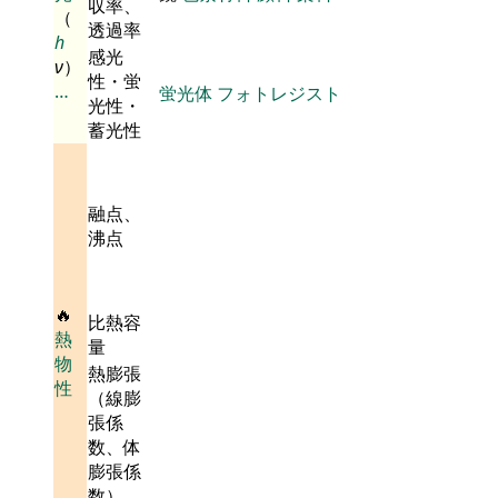
収率、
（
透過率
h
感光
ν
）
性・蛍
…
蛍光体
フォトレジスト
光性・
蓄光性
融点、
沸点
🔥
比熱容
熱
量
物
熱膨張
性
（線膨
張係
数、体
膨張係
数）、