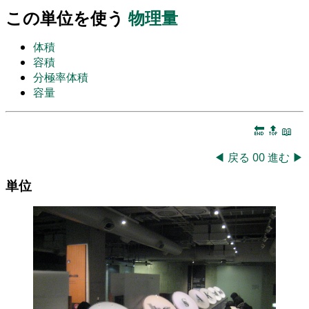
この単位を使う
物理量
体積
容積
分極率体積
容量
🔚
🔝
📖
◀
戻る
00
進む
▶
単位