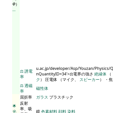
Φ
）
…
u.ac.jp/developer/Asp/Youzan/Physics/
⚖️
誘電
nQuantityID=34'>⚖️電界の強さ
絶縁体
（
率
ク
） 圧電体 （マイク、
スピーカー
） ・
⚖️
透磁
磁性体
率
屈折率
ガラス
プラスチック
反射
🌟
率、吸
光
鏡
色素材料
顔料
染料