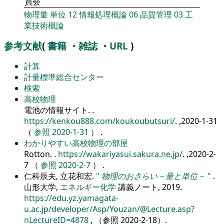
員会
物理量
単位
12
情報処理概論
06
品質管理
03
工
業技術概論
参考文献
(
書籍
・
雑誌
・
URL
)
計算
計量標準総合センター
検索
高校物理
電池の情報サイト.
.
https://kenkou888.com/koukoubutsuri/
. ,2020-1-31
（
参照 2020-1-31
） .
わかりやすい高校物理の部屋
Rotton.
.
https://wakariyasui.sakura.ne.jp/
. ,2020-2-
7 （
参照 2020-2-7
） .
仁科辰夫, 立花和宏.
物理のおさらい－量と単位－
.
山形大学,
エネルギー化学
講義ノート, 2019.
https://edu.yz.yamagata-
u.ac.jp/developer/Asp/Youzan/@Lecture.asp?
nLectureID=4878
, （参照
2020-2-18
）.