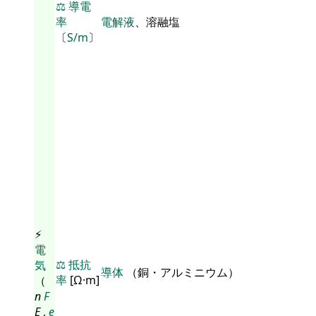
⚖️
導電
率
電解液
、溶融塩
〔
S/m
〕
⚡
電
⚖️
抵抗
気
導体
（銅・アルミニウム）
率
[Ω·m]
（
n
F
E
,
e