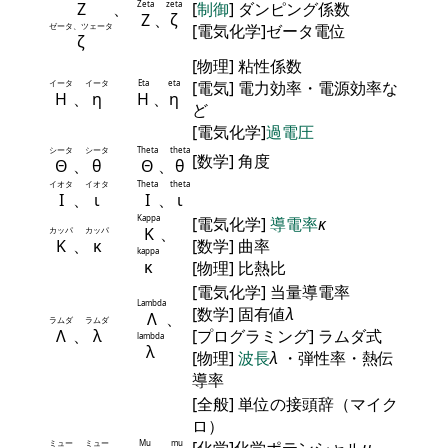
Ζ
、
Zeta
zeta
[
制御
] ダンピング係数
Ζ
、
ζ
ゼータ、ツェータ
[電気化学]ゼータ電位
ζ
[物理] 粘性係数
イータ
イータ
Eta
eta
[電気] 電力効率・電源効率な
Η
、
η
Η
、
η
ど
[電気化学]
過電圧
シータ
シータ
Theta
theta
[数学] 角度
Θ
、
θ
Θ
、
θ
イオタ
イオタ
Theta
theta
Ι
、
ι
Ι
、
ι
Kappa
[電気化学]
導電率
κ
Κ
、
カッパ
カッパ
Κ
、
κ
[数学] 曲率
kappa
κ
[物理] 比熱比
[電気化学] 当量導電率
Lambda
[数学] 固有値
λ
Λ
、
ラムダ
ラムダ
Λ
、
λ
[プログラミング] ラムダ式
lambda
λ
[物理]
波長
λ
・弾性率・熱伝
導率
[全般] 単位の接頭辞（マイク
ロ）
ミュー
ミュー
Mu
mu