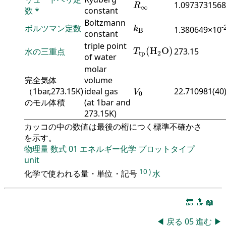
R
∞
1.0973731568
R
∞
数
*
constant
k
B
Boltzmann
-
ボルツマン定数
1.380649×10
k
B
constant
T
tp
(
H
2
O
)
triple point
(
H
O
)
水の三重点
273.15
T
tp
2
of water
molar
完全気体
volume
V
0
（1bar,273.15K)
ideal gas
22.710981(40
V
0
のモル体積
(at 1bar and
273.15K)
カッコの中の数値は最後の桁につく標準不確かさ
を示す。
物理量
数式
01
エネルギー化学
プロットタイプ
unit
10
)
化学で使われる量・単位・記号
水
🔚
🔝
📖
◀
戻る
05
進む
▶