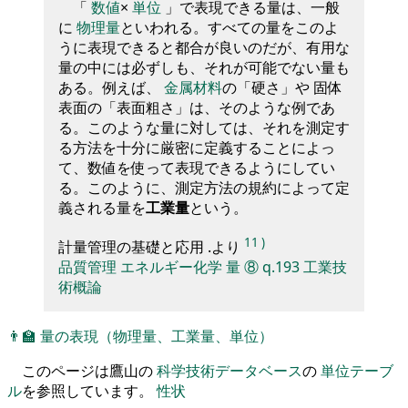
「
数値
×
単位
」で表現できる量は、一般
に
物理量
といわれる。すべての量をこのよ
うに表現できると都合が良いのだが、有用な
量の中には必ずしも、それが可能でない量も
ある。例えば、
金属材料
の「硬さ」や 固体
表面の「表面粗さ」は、そのような例であ
る。このような量に対しては、それを測定す
る方法を十分に厳密に定義することによっ
て、数値を使って表現できるようにしてい
る。このように、測定方法の規約によって定
義される量を
工業量
という。
11
)
計量管理の基礎と応用 .より
品質管理
エネルギー化学
量
⑧
q.193
工業技
術概論
👨‍🏫
量の表現（物理量、工業量、単位）
このページは鷹山の
科学技術データベース
の
単位テーブ
ル
を参照しています。
性状