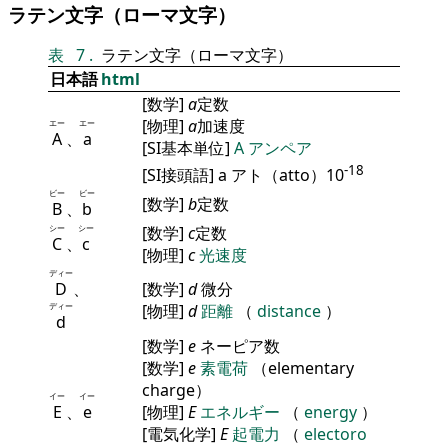
ラテン文字（ローマ文字）
表
7
.
ラテン文字（ローマ文字）
日本語
html
[数学]
a
定数
[物理]
a
加速度
エー
エー
A
、
a
[SI基本単位]
A
アンペア
-18
[SI接頭語] a アト（atto）10
ビー
ビー
[数学]
b
定数
B
、
b
シー
シー
[数学]
c
定数
C
、
c
[物理]
c
光速度
ディー
D
、
[数学]
d
微分
ディー
[物理]
d
距離
（
distance
）
d
[数学]
e
ネーピア数
[数学]
e
素電荷
（elementary
charge）
イー
イー
E
、
e
[物理]
E
エネルギー
（
energy
）
[電気化学]
E
起電力
（
electoro