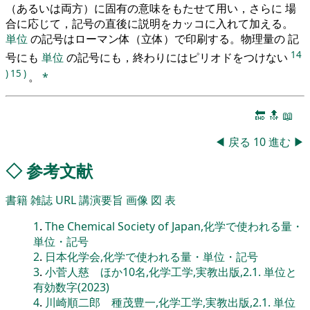
（あるいは両方）に固有の意味をもたせて用い，さらに 場
合に応じて，記号の直後に説明をカッコに入れて加える。
単位
の記号はローマン体（立体）で印刷する。物理量の 記
14
号にも
単位
の記号にも，終わりにはピリオドをつけない
)
15
)
。
*
🔚
🔝
📖
◀
戻る
10
進む
▶
◇
参考文献
書籍
雑誌
URL
講演要旨
画像
図
表
1
.
The Chemical Society of Japan,化学で使われる量・
単位・記号
2
.
日本化学会,化学で使われる量・単位・記号
3
.
小菅人慈 ほか10名,化学工学,実教出版,2.1. 単位と
有効数字(2023)
4
.
川崎順二郎 種茂豊一,化学工学,実教出版,2.1. 単位