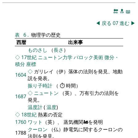
🔚
🔝
📖
◀
戻る
07
進む
▶
表
6
.
物理学の歴史
西暦
出来事
ものさし
（
長さ
）
◇
17世紀
ニュートン力学
バロック美術
微分・
積分
座標
◇
ガリレイ（伊）落体の法則を発見、地動
1604
説を発表。
振り子時計
（ ⏱ 時間）
◇
ニュートン
（英）、万有引力の法則を
1687
発見。
温度計
(
温度
)
◇
18世紀
熱素の否定
1760
ワット
（英）、 蒸気機関🚂を発明
クーロン
（仏）静電気に関するクーロンの
1788
法則を発見。