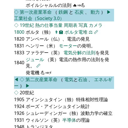
ボイルシャルルの法則 🔥⇒💪
◇
第一次産業革命
（
鉄鋼
と
石炭
、
動力
）
▶
工業社会（Society 3.0）
◇
19世紀
熱の仕事当量
周期表
写真
カメラ
1800
ボルタ（独）
👨‍🏫
ボルタ電堆
⚖️
📏
1820
アンペール（仏）、電流の発見
1831
ヘンリー（米）
モーター
の発明。
1833
ファラデー（英）
電気分解の法則
を発見
ジュール
（英）電流の熱作用の法則を発
1840
見。
📏
発電機 💪⇒⚡
◀
◇
第二次産業革命
（
電気
と
石油
、
エネルギ
ー
）
▶
◇
20世紀
1905
アインシュタイン（独）特殊相対性理論
1924
ボーズ・アインシュタイン統計
1926
シュレーディンガー（独）波動力学の確立
1931
ウィルソン（英）
半導体
の理論
1948
トランジスタ