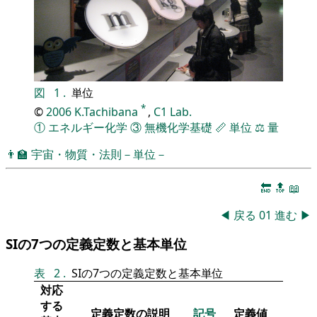
図
1
.
単位
*
©
2006
K.Tachibana
,
C1 Lab.
①
エネルギー化学
③
無機化学基礎
📏
単位
⚖️
量
👨‍🏫
宇宙・物質・法則－単位－
🔚
🔝
📖
◀
戻る
01
進む
▶
SIの7つの定義定数と基本単位
表
2
.
SIの7つの定義定数と基本単位
対応
する
定義定数の説明
記号
定義値