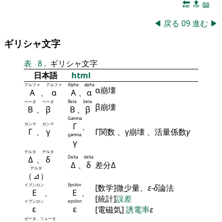
🔚
🔝
📖
◀
戻る
09
進む
▶
ギリシャ文字
表
8
.
ギリシャ文字
日本語
html
アルファ
アルファ
Alpha
alpha
α崩壊
Α
、
α
Α
、
α
ベータ
ベータ
Beta
beta
β崩壊
Β
、
β
Β
、
β
Gamma
ガンマ
ガンマ
Γ
、
Γ
、
γ
Γ関数 、γ崩壊 、活量係数
γ
gamma
γ
デルタ
デルタ
Δ
、
δ
Delta
delta
Δ
、
δ
差分Δ
デルタ
（
⊿
）
イプシロン
Epsilon
[数学]微少量、
ε
-
δ
論法
Ε
、
Ε
、
[統計]
誤差
イプシロン
epsilon
ε
ε
[電磁気]
誘電率
ε
ゼータ、ツェータ