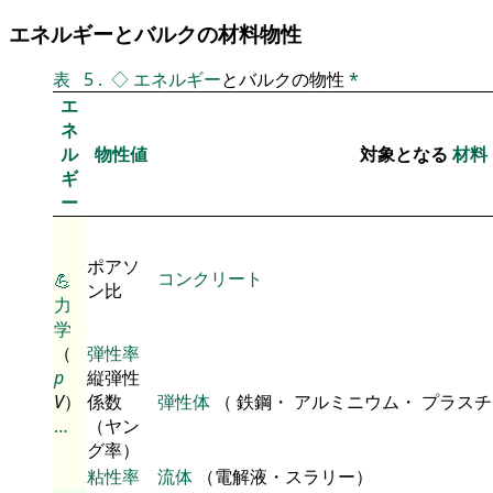
エネルギーとバルクの材料物性
表
5
.
◇
エネルギー
とバルクの物性
*
エ
ネ
ル
物性値
対象となる
材料
ギ
ー
ポアソ
コンクリート
💪
ン比
力
学
（
弾性率
p
縦弾性
V
）
係数
弾性体
（ 鉄鋼・ アルミニウム・ プラス
…
（ヤン
グ率）
粘性率
流体
（電解液・スラリー）