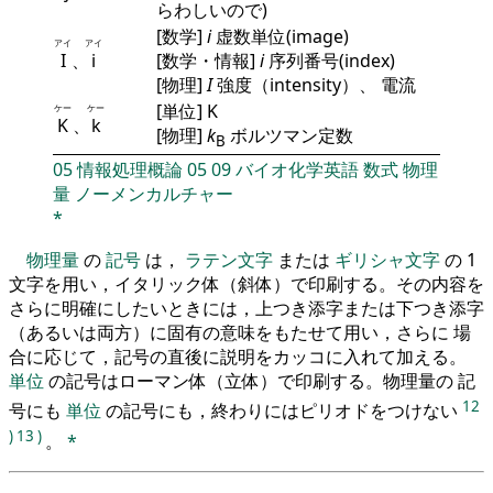
らわしいので)
[数学]
i
虚数単位(image)
アイ
アイ
I
、
i
[数学・情報]
i
序列番号(index)
[物理]
I
強度（intensity）、 電流
[単位] K
ケー
ケー
K
、
k
[物理]
k
ボルツマン定数
B
05
情報処理概論
05
09
バイオ化学英語
数式
物理
量
ノーメンカルチャー
*
物理量
の
記号
は，
ラテン文字
または
ギリシャ文字
の 1
文字を用い，イタリック体（斜体）で印刷する。その内容を
さらに明確にしたいときには，上つき添字または下つき添字
（あるいは両方）に固有の意味をもたせて用い，さらに 場
合に応じて，記号の直後に説明をカッコに入れて加える。
単位
の記号はローマン体（立体）で印刷する。物理量の 記
12
号にも
単位
の記号にも，終わりにはピリオドをつけない
)
13
)
。
*