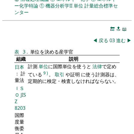
ー化学特論
①
機器分析学II
単位
計量総合標準セ
ンター
🔚
🔝
📖
◀
戻る
03
進む
▶
表
3
.
単位を決める産学官
組織
説明
計測
単位
に国際単位を使うと
法律
で定め
日本
： 計
9
)
ている
。
取引
や証明 に使う計測器は、
量法
定期的に検定・検査しなければならない。
ＩＳ
Ｏ
JIS
Z
8203
国際
度量
衡委