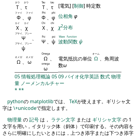
タウ
タウ
Tau
tau
[電気] [
制御
] 時定数
Τ
、
τ
Τ
、
τ
ファイ
ファイ
Phi
phi
位相角
φ
Φ
、
φ
Φ
、
φ
カイ
カイ
Chi
chi
2
χ
分布
Χ
、
χ
Χ
、
χ
プサイ、プシー
Ψ
、
Psi
psi
Wave Function
Ψ
、
ψ
波動関数
ψ
プサイ、プシー
ψ
Omega
オーム
オメガ
オメガ
Ω
、
電気抵抗の単位
Ω
、角周波
Ω
、
ω
omega
数
ω
ω
05
情報処理概論
05
09
バイオ化学英語
数式
物理
量
ノーメンカルチャー
*
**
python
の
matplotlib
では、
TeX
が使えます。ギリシャ文
字は
\+unicode
で指定します。
物理量
の
記号
は，
ラテン文字
または
ギリシャ文字
の 1
文字を用い，イタリック体（斜体）で印刷する。その内容を
さらに明確にしたいときには，上つき添字または下つき添字