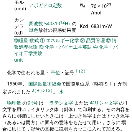
モル
N
アボガドロ定数
23
76 × 10
A
(mol)
/mol
カン
12
周波数
540×10
Hz
の
デラ
Kcd
683 lm/W
単色
放射の視感効果度
(cd)
物理量
数式
①
エネルギー化学
②
品質管理
⑫
情
報処理概論
⑨
化学・バイオ工学英語
④
化学・バ
イオ工学実験
unit
1
)
2
)
化学で使われる量・
単位
・記号
1960年、
国際度量衡総会
で国際単位系（略称ＳＩ）が制
3
)
4
)
5
)
6
)
定されました
。
水
物理量
の
記号
は，
ラテン文字
または
ギリシャ文字
の 1
文字を用い，イタリック体（斜体）で印刷する。その内容を
さらに明確にしたいときには，上つき添字または下つき添字
（あるいは両方）に固有の意味をもたせて用い，さらに 場
合に応じて，記号の直後に説明をカッコに入れて加える。