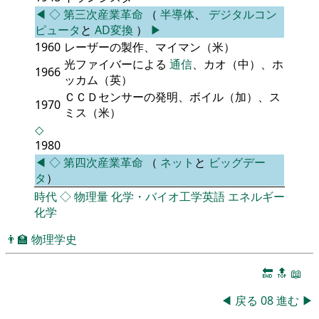
◀
◇
第三次産業革命
（
半導体
、
デジタルコン
ピュータ
と
AD変換
）
▶
1960
レーザーの製作、マイマン（米）
光ファイバーによる
通信
、カオ（中）、ホ
1966
ッカム（英）
ＣＣＤセンサーの発明、ボイル（加）、ス
1970
ミス（米）
◇
1980
◀
◇
第四次産業革命
（
ネット
と
ビッグデー
タ
）
時代
◇
物理量
化学・バイオ工学英語
エネルギー
化学
👨‍🏫
物理学史
🔚
🔝
📖
◀
戻る
08
進む
▶