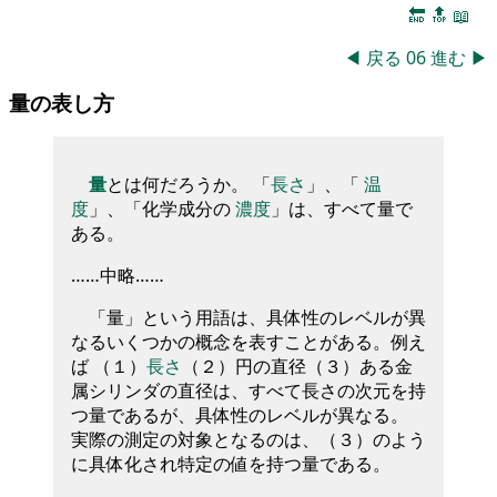
🔚
🔝
📖
◀
戻る
06
進む
▶
量の表し方
量
とは何だろうか。 「
長さ
」、「
温
度
」、「化学成分の
濃度
」は、すべて量で
ある。
……中略……
「量」という用語は、具体性のレベルが異
なるいくつかの概念を表すことがある。例え
ば （１）
長さ
（２）円の直径（３）ある金
属シリンダの直径は、すべて長さの次元を持
つ量であるが、具体性のレベルが異なる。
実際の測定の対象となるのは、（３）のよう
に具体化され特定の値を持つ量である。