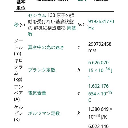
基本
単位
セシウム
133 原子の摂
動を受けない基底状態
9192631770
秒
(s)
ΔνCs
の 超微細構造遷移
周波
Hz
数
メー
299792458
トル
真空中の光の速さ
c
m/s
(m)
キロ
6.626 070
グラ
−34
プランク定数
h
15 × 10
J
ム
s
(kg)
1.602 176
アン
ペア
電気素量
e
−19
634 × 10
(A)
C
ケル
1.380 649 ×
ビン
ボルツマン定数
k
−23
10
J/K
(K)
6.022 140