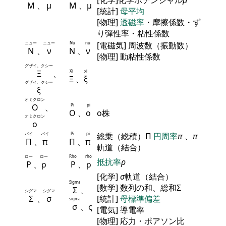
[化学]化学ポテンシャル
μ
Μ
、
μ
Μ
、
μ
[統計]
母平均
[物理]
透磁率
・摩擦係数・ず
り弾性率・粘性係数
ニュー
ニュー
Nu
nu
[電磁気] 周波数（振動数）
Ν
、
ν
Ν
、
ν
[物理] 動粘性係数
グザイ、クシー
Ξ
、
Xi
xi
Ξ
、
ξ
グザイ、クシー
ξ
オミクロン
Ο
、
Pi
pi
Ο
、
ο
ο株
オミクロン
ο
パイ
パイ
Pi
pi
総乗（総積）Π
円周率
π
、
π
Π
、
π
Π
、
π
軌道（結合）
ロー
ロー
Rho
rho
抵抗率
ρ
Ρ
、
ρ
Ρ
、
ρ
[化学]
σ
軌道（結合）
Sigma
[数学] 数列の和、総和Σ
Σ
、
シグマ
シグマ
Σ
、
σ
[統計]
母標準偏差
sigma
σ
、ς
[電気] 導電率
[物理] 応力・ポアソン比