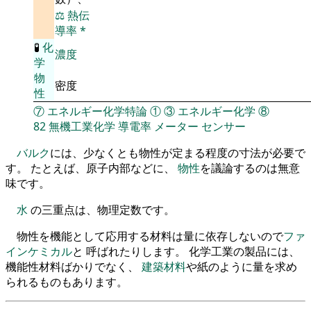
⚖️
熱伝
導率
*
🧪
化
濃度
学
物
密度
性
⑦
エネルギー化学特論
①
③
エネルギー化学
⑧
82
無機工業化学
導電率
メーター
センサー
バルク
には、少なくとも物性が定まる程度の寸法が必要で
す。 たとえば、原子内部などに、
物性
を議論するのは無意
味です。
水
の三重点は、物理定数です。
物性を機能として応用する材料は量に依存しないので
ファ
インケミカル
と 呼ばれたりします。 化学工業の製品には、
機能性材料ばかりでなく、
建築材料
や紙のように量を求め
られるものもあります。