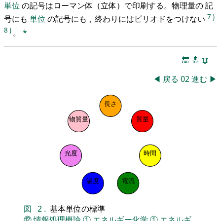
単位
の記号はローマン体（立体）で印刷する。物理量の 記
7
)
号にも
単位
の記号にも，終わりにはピリオドをつけない
8
)
。
*
🔚
🔝
📖
◀
戻る
02
進む
▶
長さ
物質量
質量
光度
時間
温度
電流
図
2
.
基本単位の標準
⑫
情報処理概論
①
エネルギー化学
①
エネルギ