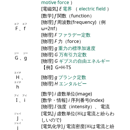
motive force
）
[電磁気]
E
電界
（
electric field
）
[数学]
f
関数（function）
[物理]
f
周波数(frequency)（例
エフ
エフ
F
、
f
ω=2πf）
[物理]
F
ファラデー定数
[物理]
F
力（force）
[物理]
g
重力の標準加速度
ジー
ジー
[物理]
G
万有引力定数
G
、
g
[物理]
G
ギブスの自由エネルギー
【例】G=H-TS
エイチ
H
、
[物理]
g
プランク定数
エイチ
[物理]
H
エンタルピー
h
[数学]
i
虚数単位(image)
アイ
アイ
I
、
i
[数学・情報]
i
序列番号(index)
[物理]
I
強度（intensity）、 電流
[電気]
j
虚数単位(※iは電流と紛らわ
ジェイ
J
、
しいので)
ジェイ
[電気化学]
j
電流密度(※iは電流と紛
j