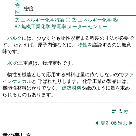
物
密度
性
⑦
エネルギー化学特論
①
③
エネルギー化学
⑧
82
無機工業化学
導電率
メーター
センサー
バルク
には、少なくとも物性が定まる程度の寸法が必要で
す。 たとえば、原子内部などに、
物性
を議論するのは無意
味です。
水
の三重点は、物理定数です。
物性を機能として応用する材料は量に依存しないので
ファ
インケミカル
と 呼ばれたりします。 化学工業の製品には、
機能性材料ばかりでなく、
建築材料
や紙のように量を求め
られるものもあります。
🔚
🔝
📖
◀
戻る
06
進む
▶
量の表し方