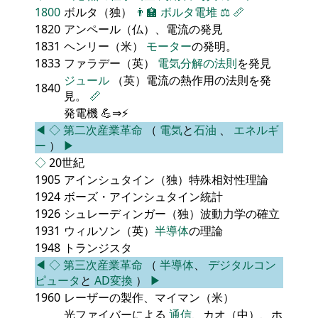
1800
ボルタ（独）
👨‍🏫
ボルタ電堆
⚖️
📏
1820
アンペール（仏）、電流の発見
1831
ヘンリー（米）
モーター
の発明。
1833
ファラデー（英）
電気分解の法則
を発見
ジュール
（英）電流の熱作用の法則を発
1840
見。
📏
発電機 💪⇒⚡
◀
◇
第二次産業革命
（
電気
と
石油
、
エネルギ
ー
）
▶
◇
20世紀
1905
アインシュタイン（独）特殊相対性理論
1924
ボーズ・アインシュタイン統計
1926
シュレーディンガー（独）波動力学の確立
1931
ウィルソン（英）
半導体
の理論
1948
トランジスタ
◀
◇
第三次産業革命
（
半導体
、
デジタルコン
ピュータ
と
AD変換
）
▶
1960
レーザーの製作、マイマン（米）
光ファイバーによる
通信
、カオ（中）、ホ