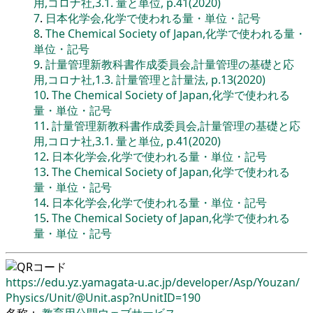
用,コロナ社,3.1. 量と単位, p.41(2020)
7
.
日本化学会,化学で使われる量・単位・記号
8
.
The Chemical Society of Japan,化学で使われる量・
単位・記号
9
.
計量管理新教科書作成委員会,計量管理の基礎と応
用,コロナ社,1.3. 計量管理と計量法, p.13(2020)
10
.
The Chemical Society of Japan,化学で使われる
量・単位・記号
11
.
計量管理新教科書作成委員会,計量管理の基礎と応
用,コロナ社,3.1. 量と単位, p.41(2020)
12
.
日本化学会,化学で使われる量・単位・記号
13
.
The Chemical Society of Japan,化学で使われる
量・単位・記号
14
.
日本化学会,化学で使われる量・単位・記号
15
.
The Chemical Society of Japan,化学で使われる
量・単位・記号
https://edu.yz.yamagata-u.ac.jp/
developer/
Asp/
Youzan/
Physics/
Unit/
@Unit.asp?nUnitID=190
名称：
教育用公開ウェブサービス