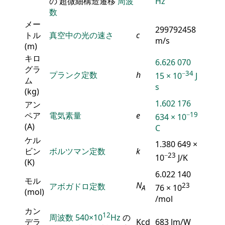
の 超微細構造遷移
周波
Hz
数
メー
299792458
トル
真空中の光の速さ
c
m/s
(m)
キロ
6.626 070
グラ
−34
プランク定数
h
15 × 10
J
ム
s
(kg)
1.602 176
アン
ペア
電気素量
e
−19
634 × 10
(A)
C
ケル
1.380 649 ×
ビン
ボルツマン定数
k
−23
10
J/K
(K)
6.022 140
モル
N
アボガドロ定数
23
76 × 10
A
(mol)
/mol
カン
12
周波数
540×10
Hz
の
デラ
Kcd
683 lm/W