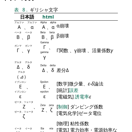
表
8
.
ギリシャ文字
日本語
html
アルファ
アルファ
Alpha
alpha
α崩壊
Α
、
α
Α
、
α
ベータ
ベータ
Beta
beta
β崩壊
Β
、
β
Β
、
β
Gamma
ガンマ
ガンマ
Γ
、
Γ
、
γ
Γ関数 、γ崩壊 、活量係数
γ
gamma
γ
デルタ
デルタ
Δ
、
δ
Delta
delta
Δ
、
δ
差分Δ
デルタ
（
⊿
）
イプシロン
Epsilon
[数学]微少量、
ε
-
δ
論法
Ε
、
Ε
、
[統計]
誤差
イプシロン
epsilon
ε
ε
[電磁気]
誘電率
ε
ゼータ、ツェータ
Ζ
、
Zeta
zeta
[
制御
] ダンピング係数
Ζ
、
ζ
ゼータ、ツェータ
[電気化学]ゼータ電位
ζ
[物理] 粘性係数
イータ
イータ
Eta
eta
[電気] 電力効率・電源効率な