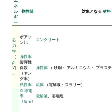
エ
ネ
ル
物性値
対象となる
材料
ギ
ー
ポアソ
コンクリート
💪
ン比
力
学
（
弾性率
p
縦弾性
V
）
係数
弾性体
（ 鉄鋼・ アルミニウム・ プラス
…
（ヤン
グ率）
粘性率
流体
（電解液・スラリー）
⚖️
導電
率
電解液
、溶融塩
〔
S/m
〕