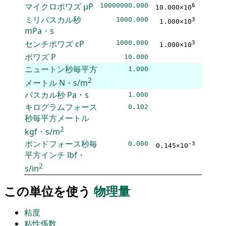
マイクロポワズ
μP
10000000.000
6
10.000×10
ミリパスカル秒
1000.000
3
1.000×10
mPa・s
センチポワズ
cP
1000.000
3
1.000×10
ポワズ
P
10.000
ニュートン秒毎平方
1.000
2
メートル
N・s/m
パスカル秒
Pa・s
1.000
キログラムフォース
0.102
秒毎平方メートル
2
kgf・s/m
ポンドフォース秒毎
0.000
-3
0.145×10
平方インチ
lbf・
2
s/in
この単位を使う
物理量
粘度
粘性係数