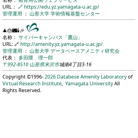
URL：
🔗
https://edu.yz.yamagata-u.ac.jp/
管理運用
：
山形大学
学術情報基盤センター
🎄🎂🌃🕯🎉
名称：
サイバーキャンパス「鷹山」
URL: 🔗
http://amenity.yz.yamagata-u.ac.jp/
管理運用
：
山形大学
データベースアメニティ研究会
代表：
多田隈 理一郎
〒992-8510
山形県
米沢市
城南4丁目3-16
Copyright ©1996-
2026
Databese Amenity Laboratory
of
Virtual Research Institute
,
Yamagata University
All
Rights Reserved.