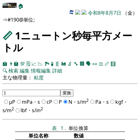
🏠
令和8年8月7日
（金）
⇒#190@単位;
📏
1ニュートン秒毎平方メー
トル
🏫
👨‍🏫
💯
🗒️
📈
📉
🏞
🧪
🧬
🚂
🔬
🔧
🏢
🗣️
👀
⚖️
📏
🧮
🔍
検索
編集
情報編集
詳細
主な物理量：
粘度
2
μP
mPa・s
cP
P
N・s/m
Pa・s
kgf・
2
2
s/m
lbf・s/in
表
1
.
単位換算
単位名称
数値