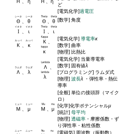
Η
、
η
Η
、
η
ど
[電気化学]
過電圧
シータ
シータ
Theta
theta
[数学] 角度
Θ
、
θ
Θ
、
θ
イオタ
イオタ
Theta
theta
Ι
、
ι
Ι
、
ι
Kappa
[電気化学]
導電率
κ
Κ
、
カッパ
カッパ
Κ
、
κ
[数学] 曲率
kappa
κ
[物理] 比熱比
[電気化学] 当量導電率
Lambda
[数学] 固有値
λ
Λ
、
ラムダ
ラムダ
Λ
、
λ
[プログラミング] ラムダ式
lambda
λ
[物理]
波長
λ
・弾性率・熱伝
導率
[全般] 単位の接頭辞（マイク
ロ）
ミュー
ミュー
Mu
mu
[化学]化学ポテンシャル
μ
Μ
、
μ
Μ
、
μ
[統計]
母平均
[物理]
透磁率
・摩擦係数・ず
り弾性率・粘性係数
ニュー
ニュー
Nu
nu
[電磁気] 周波数（振動数）