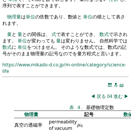
序列で表すことができます。
物理量
は
単位
の倍数であり、数値と
単位
の積として表さ
れます。
量
と
量
との関係は、
式
で表すことができ、
数式
で示され
ます。
単位
が変わっても
量
は変わりません。 自然科学では
数式
に
単位
をつけません。 そのような数式では、数式の記
号がそのまま物理量の記号なのでを量方程式と言います。
https://www.mikado-d.co.jp/m-online/category/science-
life
🔚
🔝
📖
◀
戻る
04
進む
▶
表
4
.
基礎物理定数
物理量
記号
数
permeability
μ
0
真空の透磁率
μ
0
of vacuum