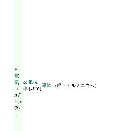
⚡
電
⚖️
抵抗
気
導体
（銅・アルミニウム）
率
[Ω·m]
（
n
F
E
,
e
Φ
）
…