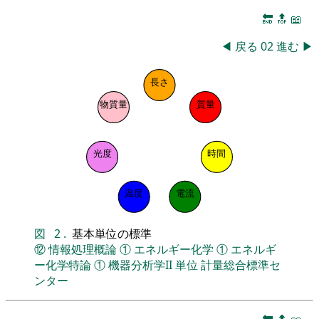
🔚
🔝
📖
◀
戻る
02
進む
▶
長さ
物質量
質量
光度
時間
温度
電流
図
2
.
基本単位の標準
⑫
情報処理概論
①
エネルギー化学
①
エネルギ
ー化学特論
①
機器分析学II
単位
計量総合標準セ
ンター