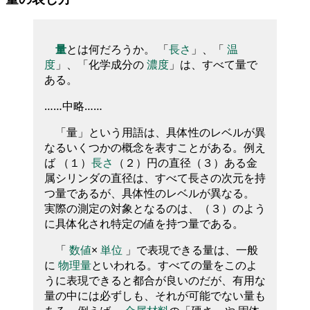
量
とは何だろうか。 「
長さ
」、「
温
度
」、「化学成分の
濃度
」は、すべて量で
ある。
……中略……
「量」という用語は、具体性のレベルが異
なるいくつかの概念を表すことがある。例え
ば （１）
長さ
（２）円の直径（３）ある金
属シリンダの直径は、すべて長さの次元を持
つ量であるが、具体性のレベルが異なる。
実際の測定の対象となるのは、（３）のよう
に具体化され特定の値を持つ量である。
「
数値
×
単位
」で表現できる量は、一般
に
物理量
といわれる。すべての量をこのよ
うに表現できると都合が良いのだが、有用な
量の中には必ずしも、それが可能でない量も