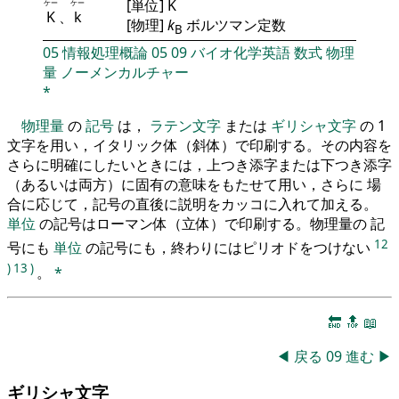
[単位] K
ケー
ケー
K
、
k
[物理]
k
ボルツマン定数
B
05
情報処理概論
05
09
バイオ化学英語
数式
物理
量
ノーメンカルチャー
*
物理量
の
記号
は，
ラテン文字
または
ギリシャ文字
の 1
文字を用い，イタリック体（斜体）で印刷する。その内容を
さらに明確にしたいときには，上つき添字または下つき添字
（あるいは両方）に固有の意味をもたせて用い，さらに 場
合に応じて，記号の直後に説明をカッコに入れて加える。
単位
の記号はローマン体（立体）で印刷する。物理量の 記
12
号にも
単位
の記号にも，終わりにはピリオドをつけない
)
13
)
。
*
🔚
🔝
📖
◀
戻る
09
進む
▶
ギリシャ文字