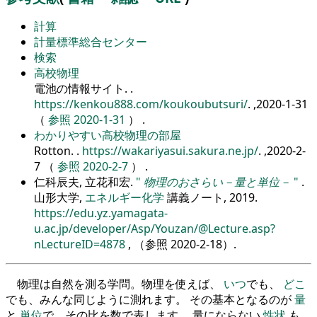
計算
計量標準総合センター
検索
高校物理
電池の情報サイト.
.
https://kenkou888.com/koukoubutsuri/
. ,2020-1-31
（
参照 2020-1-31
） .
わかりやすい高校物理の部屋
Rotton.
.
https://wakariyasui.sakura.ne.jp/
. ,2020-2-
7 （
参照 2020-2-7
） .
仁科辰夫, 立花和宏.
物理のおさらい－量と単位－
.
山形大学,
エネルギー化学
講義ノート, 2019.
https://edu.yz.yamagata-
u.ac.jp/developer/Asp/Youzan/@Lecture.asp?
nLectureID=4878
, （参照
2020-2-18
）.
物理は自然を測る学問。物理を使えば、
いつ
でも、
どこ
でも、みんな同じように測れます。 その基本となるのが
量
と
単位
で、その比を数で表します。 量にならない
性状
も、