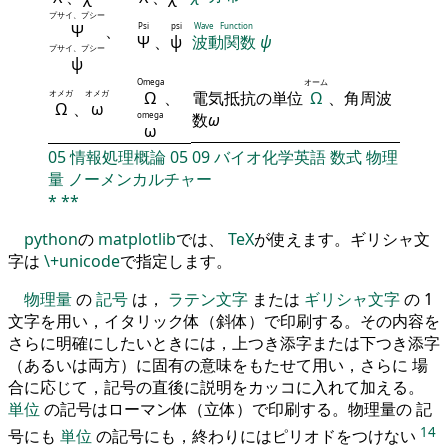
プサイ、プシー
Ψ
、
Psi
psi
Wave Function
Ψ
、
ψ
波動関数
ψ
プサイ、プシー
ψ
Omega
オーム
オメガ
オメガ
Ω
、
電気抵抗の単位
Ω
、角周波
Ω
、
ω
omega
数
ω
ω
05
情報処理概論
05
09
バイオ化学英語
数式
物理
量
ノーメンカルチャー
*
**
python
の
matplotlib
では、
TeX
が使えます。ギリシャ文
字は
\+unicode
で指定します。
物理量
の
記号
は，
ラテン文字
または
ギリシャ文字
の 1
文字を用い，イタリック体（斜体）で印刷する。その内容を
さらに明確にしたいときには，上つき添字または下つき添字
（あるいは両方）に固有の意味をもたせて用い，さらに 場
合に応じて，記号の直後に説明をカッコに入れて加える。
単位
の記号はローマン体（立体）で印刷する。物理量の 記
14
号にも
単位
の記号にも，終わりにはピリオドをつけない