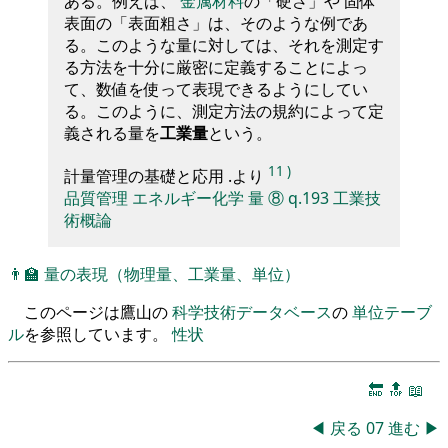
ある。例えば、
金属材料
の「硬さ」や 固体
表面の「表面粗さ」は、そのような例であ
る。このような量に対しては、それを測定す
る方法を十分に厳密に定義することによっ
て、数値を使って表現できるようにしてい
る。このように、測定方法の規約によって定
義される量を
工業量
という。
11
)
計量管理の基礎と応用 .より
品質管理
エネルギー化学
量
⑧
q.193
工業技
術概論
👨‍🏫
量の表現（物理量、工業量、単位）
このページは鷹山の
科学技術データベース
の
単位テーブ
ル
を参照しています。
性状
🔚
🔝
📖
◀
戻る
07
進む
▶