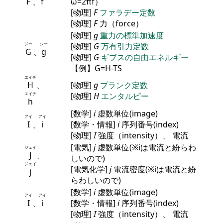
F
、
f
ω=2πf）
[物理]
F
ファラデー定数
[物理]
F
力（force）
[物理]
g
重力の標準加速度
ジー
ジー
[物理]
G
万有引力定数
G
、
g
[物理]
G
ギブスの自由エネルギー
【例】G=H-TS
エイチ
H
、
[物理]
g
プランク定数
エイチ
[物理]
H
エンタルピー
h
[数学]
i
虚数単位(image)
アイ
アイ
I
、
i
[数学・情報]
i
序列番号(index)
[物理]
I
強度（intensity）、 電流
[電気]
j
虚数単位(※iは電流と紛らわ
ジェイ
J
、
しいので)
ジェイ
[電気化学]
j
電流密度(※iは電流と紛
j
らわしいので)
[数学]
i
虚数単位(image)
アイ
アイ
I
、
i
[数学・情報]
i
序列番号(index)
[物理]
I
強度（intensity）、 電流