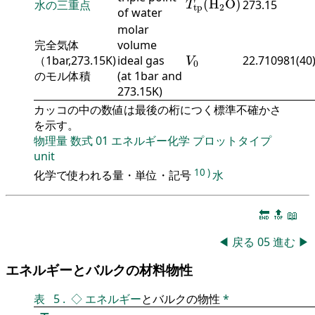
(
H
O
)
水の三重点
273.15
T
tp
2
of water
molar
完全気体
volume
V
0
（1bar,273.15K)
ideal gas
22.710981(40
V
0
のモル体積
(at 1bar and
273.15K)
カッコの中の数値は最後の桁につく標準不確かさ
を示す。
物理量
数式
01
エネルギー化学
プロットタイプ
unit
10
)
化学で使われる量・単位・記号
水
🔚
🔝
📖
◀
戻る
05
進む
▶
エネルギーとバルクの材料物性
表
5
.
◇
エネルギー
とバルクの物性
*