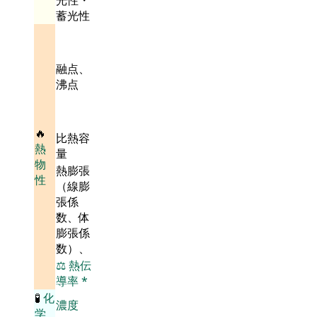
光性・
蓄光性
融点、
沸点
🔥
比熱容
熱
量
物
熱膨張
性
（線膨
張係
数、体
膨張係
数）、
⚖️
熱伝
導率
*
🧪
化
濃度
学