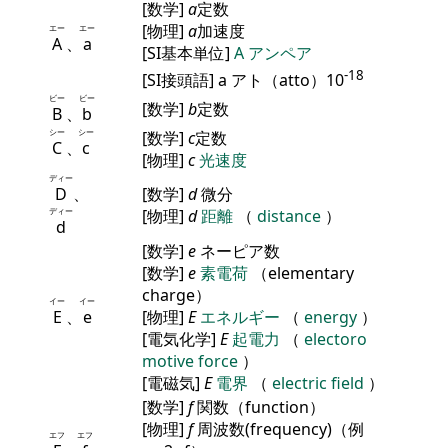
[数学]
a
定数
[物理]
a
加速度
エー
エー
A
、
a
[SI基本単位]
A
アンペア
-18
[SI接頭語] a アト（atto）10
ビー
ビー
[数学]
b
定数
B
、
b
シー
シー
[数学]
c
定数
C
、
c
[物理]
c
光速度
ディー
D
、
[数学]
d
微分
ディー
[物理]
d
距離
（
distance
）
d
[数学]
e
ネーピア数
[数学]
e
素電荷
（elementary
charge）
イー
イー
E
、
e
[物理]
E
エネルギー
（
energy
）
[電気化学]
E
起電力
（
electoro
motive force
）
[電磁気]
E
電界
（
electric field
）
[数学]
f
関数（function）
[物理]
f
周波数(frequency)（例
エフ
エフ