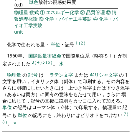
単色
放射の視感効果度
(cd)
物理量
数式
①
エネルギー化学
②
品質管理
⑫
情
報処理概論
⑨
化学・バイオ工学英語
④
化学・バ
イオ工学実験
unit
1
)
2
)
化学で使われる量・
単位
・記号
1960年、
国際度量衡総会
で国際単位系（略称ＳＩ）が制
3
)
4
)
5
)
6
)
定されました
。
水
物理量
の
記号
は，
ラテン文字
または
ギリシャ文字
の 1
文字を用い，イタリック体（斜体）で印刷する。その内容を
さらに明確にしたいときには，上つき添字または下つき添字
（あるいは両方）に固有の意味をもたせて用い，さらに 場
合に応じて，記号の直後に説明をカッコに入れて加える。
単位
の記号はローマン体（立体）で印刷する。物理量の 記
7
)
号にも
単位
の記号にも，終わりにはピリオドをつけない
8
)
。
*