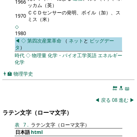
1966
ッカム（英）
ＣＣＤセンサーの発明、ボイル（加）、ス
1970
ミス（米）
◇
1980
◀
◇
第四次産業革命
（
ネット
と
ビッグデー
タ
）
時代
◇
物理量
化学・バイオ工学英語
エネルギー
化学
👨‍🏫
物理学史
🔚
🔝
📖
◀
戻る
08
進む
▶
ラテン文字（ローマ文字）
表
7
.
ラテン文字（ローマ文字）
日本語
html