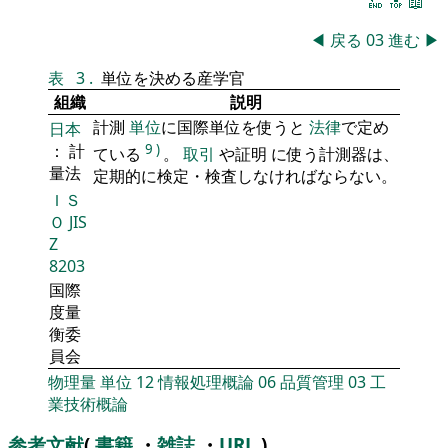
🔚
🔝
📖
◀
戻る
03
進む
▶
表
3
.
単位を決める産学官
組織
説明
計測
単位
に国際単位を使うと
法律
で定め
日本
： 計
9
)
ている
。
取引
や証明 に使う計測器は、
量法
定期的に検定・検査しなければならない。
ＩＳ
Ｏ
JIS
Z
8203
国際
度量
衡委
員会
物理量
単位
12
情報処理概論
06
品質管理
03
工
業技術概論
参考文献
(
書籍
・
雑誌
・
URL
)