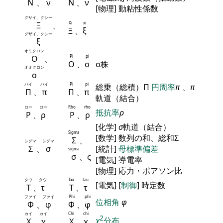
Ν
、
ν
Ν
、
ν
[物理] 動粘性係数
グザイ、クシー
Ξ
、
Xi
xi
Ξ
、
ξ
グザイ、クシー
ξ
オミクロン
Ο
、
Pi
pi
Ο
、
ο
ο株
オミクロン
ο
パイ
パイ
Pi
pi
総乗（総積）Π
円周率
π
、
π
Π
、
π
Π
、
π
軌道（結合）
ロー
ロー
Rho
rho
抵抗率
ρ
Ρ
、
ρ
Ρ
、
ρ
[化学]
σ
軌道（結合）
Sigma
[数学] 数列の和、総和Σ
Σ
、
シグマ
シグマ
Σ
、
σ
[統計]
母標準偏差
sigma
σ
、ς
[電気] 導電率
[物理] 応力・ポアソン比
タウ
タウ
Tau
tau
[電気] [
制御
] 時定数
Τ
、
τ
Τ
、
τ
ファイ
ファイ
Phi
phi
位相角
φ
Φ
、
φ
Φ
、
φ
カイ
カイ
Chi
chi
2
χ
分布
Χ
、
χ
Χ
、
χ