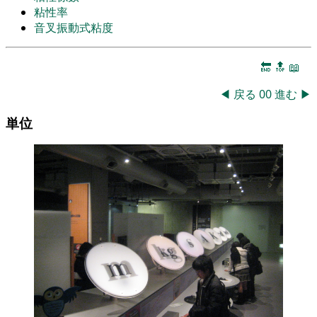
粘性率
音叉振動式粘度
🔚
🔝
📖
◀
戻る
00
進む
▶
単位