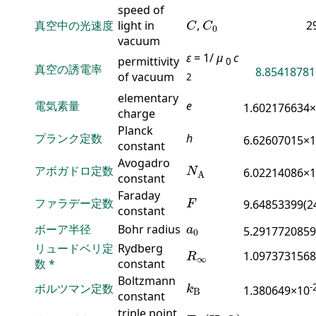
speed of
C
C
0
真空中の光速度
light in
,
2
C
C
0
vacuum
ε
= 1/
μ
c
permittivity
0
真空の誘電率
8.85418781
of vacuum
2
elementary
電気素量
e
1.602176634
charge
Planck
プランク定数
h
6.62607015×
constant
N
A
Avogadro
アボガドロ定数
6.02214086×
N
A
constant
F
Faraday
ファラデー定数
9.64853399(2
F
constant
a
0
ボーア半径
Bohr radius
a
5.2917720859
0
R
∞
リュードベリ定
Rydberg
1.0973731568
R
∞
数
*
constant
k
B
Boltzmann
-
ボルツマン定数
1.380649×10
k
B
constant
T
tp
(
H
2
O
)
triple point