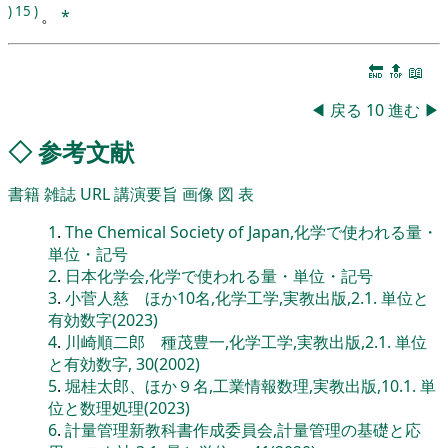
)
15
)
。
*
🔚
🔝
📖
◀
戻る
10
進む
▶
◇
参考文献
書籍
雑誌
URL
講演要旨
画像
図
表
1
.
The Chemical Society of Japan,化学で使われる量・
単位・記号
2
.
日本化学会,化学で使われる量・単位・記号
3
.
小菅人慈 ほか10名,化学工学,実教出版,2.1. 単位と
有効数字(2023)
4
.
川崎順二郎 種茂豊一,化学工学,実教出版,2.1. 単位
と有効数字, 30(2002)
5
.
堀桂太郎、ほか９名,工業情報数理,実教出版,10.1. 単
位と数理処理(2023)
6
.
計量管理新教科書作成委員会,計量管理の基礎と応