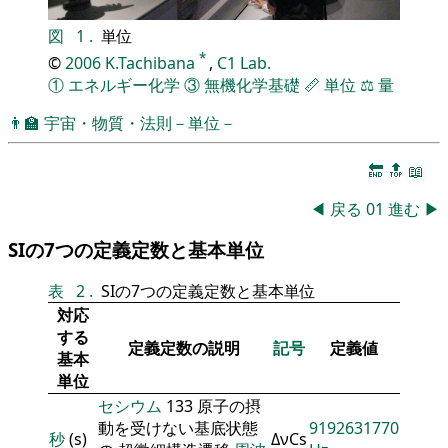
図
1
.
単位
*
©
2006
K.Tachibana
,
C1 Lab.
①
エネルギー化学
③
無機化学基礎
📏
単位
⚖️
量
👨‍🏫
宇宙・物質・法則－単位－
🔚
🔝
📖
◀
戻る
01
進む
▶
SIの7つの定義定数と基本単位
表
2
.
SIの7つの定義定数と基本単位
対応
する
定義定数の説明
記号
定義値
基本
単位
セシウム
133 原子の摂
動を受けない基底状態
9192631770
秒
(s)
ΔνCs