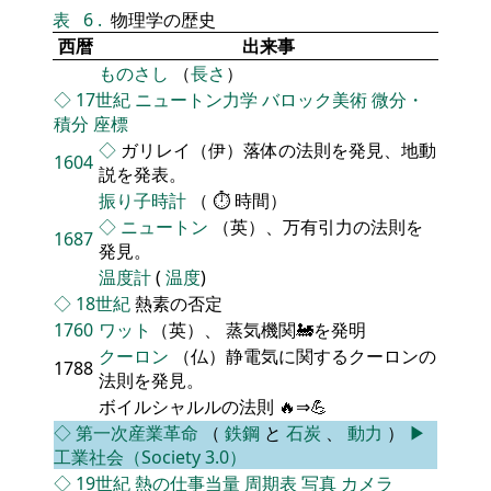
表
6
.
物理学の歴史
西暦
出来事
ものさし
（
長さ
）
◇
17世紀
ニュートン力学
バロック美術
微分・
積分
座標
◇
ガリレイ（伊）落体の法則を発見、地動
1604
説を発表。
振り子時計
（ ⏱ 時間）
◇
ニュートン
（英）、万有引力の法則を
1687
発見。
温度計
(
温度
)
◇
18世紀
熱素の否定
1760
ワット
（英）、 蒸気機関🚂を発明
クーロン
（仏）静電気に関するクーロンの
1788
法則を発見。
ボイルシャルルの法則 🔥⇒💪
◇
第一次産業革命
（
鉄鋼
と
石炭
、
動力
）
▶
工業社会（Society 3.0）
◇
19世紀
熱の仕事当量
周期表
写真
カメラ