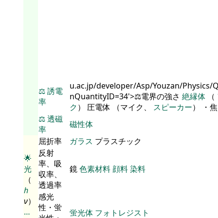
u.ac.jp/developer/Asp/Youzan/Physics/
⚖️
誘電
nQuantityID=34'>⚖️電界の強さ
絶縁体
（
率
ク
） 圧電体 （マイク、
スピーカー
） ・
⚖️
透磁
磁性体
率
屈折率
ガラス
プラスチック
反射
🌟
率、吸
光
鏡
色素材料
顔料
染料
収率、
（
透過率
h
感光
ν
）
性・蛍
…
蛍光体
フォトレジスト