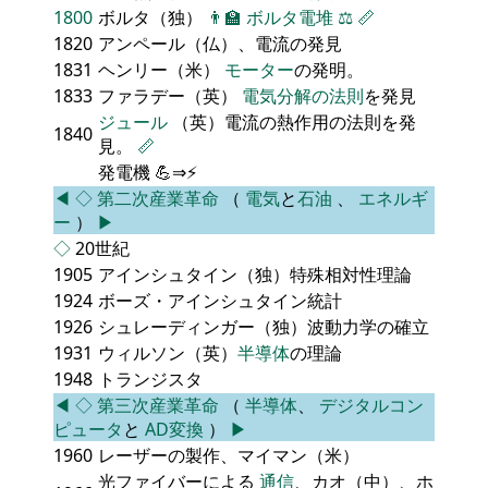
1800
ボルタ（独）
👨‍🏫
ボルタ電堆
⚖️
📏
1820
アンペール（仏）、電流の発見
1831
ヘンリー（米）
モーター
の発明。
1833
ファラデー（英）
電気分解の法則
を発見
ジュール
（英）電流の熱作用の法則を発
1840
見。
📏
発電機 💪⇒⚡
◀
◇
第二次産業革命
（
電気
と
石油
、
エネルギ
ー
）
▶
◇
20世紀
1905
アインシュタイン（独）特殊相対性理論
1924
ボーズ・アインシュタイン統計
1926
シュレーディンガー（独）波動力学の確立
1931
ウィルソン（英）
半導体
の理論
1948
トランジスタ
◀
◇
第三次産業革命
（
半導体
、
デジタルコン
ピュータ
と
AD変換
）
▶
1960
レーザーの製作、マイマン（米）
光ファイバーによる
通信
、カオ（中）、ホ