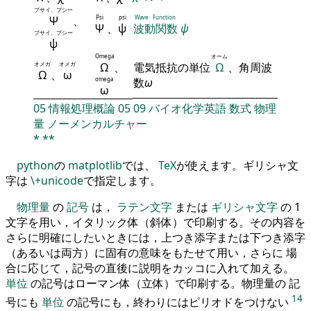
プサイ、プシー
Ψ
、
Psi
psi
Wave Function
Ψ
、
ψ
波動関数
ψ
プサイ、プシー
ψ
Omega
オーム
オメガ
オメガ
Ω
、
電気抵抗の単位
Ω
、角周波
Ω
、
ω
omega
数
ω
ω
05
情報処理概論
05
09
バイオ化学英語
数式
物理
量
ノーメンカルチャー
*
**
python
の
matplotlib
では、
TeX
が使えます。ギリシャ文
字は
\+unicode
で指定します。
物理量
の
記号
は，
ラテン文字
または
ギリシャ文字
の 1
文字を用い，イタリック体（斜体）で印刷する。その内容を
さらに明確にしたいときには，上つき添字または下つき添字
（あるいは両方）に固有の意味をもたせて用い，さらに 場
合に応じて，記号の直後に説明をカッコに入れて加える。
単位
の記号はローマン体（立体）で印刷する。物理量の 記
14
号にも
単位
の記号にも，終わりにはピリオドをつけない