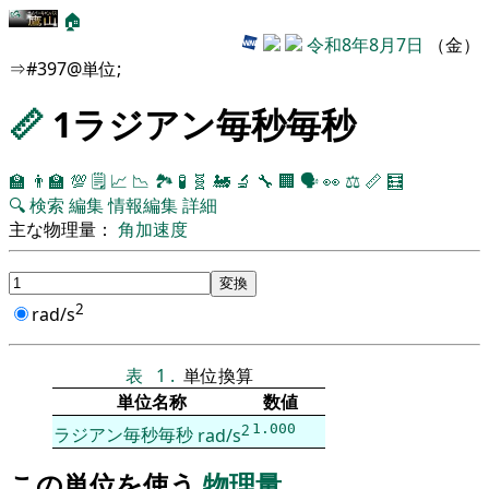
🏠
令和8年8月7日
（金）
⇒#397@単位;
📏
1ラジアン毎秒毎秒
🏫
👨‍🏫
💯
🗒️
📈
📉
🏞
🧪
🧬
🚂
🔬
🔧
🏢
🗣️
👀
⚖️
📏
🧮
🔍
検索
編集
情報編集
詳細
主な物理量：
角加速度
2
rad/s
表
1
.
単位換算
単位名称
数値
2
1.000
ラジアン毎秒毎秒
rad/s
この単位を使う
物理量