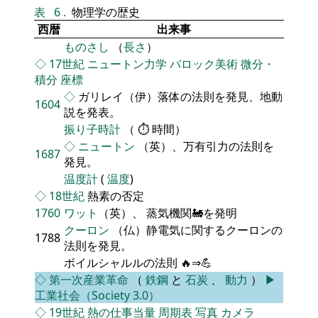
表
6
.
物理学の歴史
西暦
出来事
ものさし
（
長さ
）
◇
17世紀
ニュートン力学
バロック美術
微分・
積分
座標
◇
ガリレイ（伊）落体の法則を発見、地動
1604
説を発表。
振り子時計
（ ⏱ 時間）
◇
ニュートン
（英）、万有引力の法則を
1687
発見。
温度計
(
温度
)
◇
18世紀
熱素の否定
1760
ワット
（英）、 蒸気機関🚂を発明
クーロン
（仏）静電気に関するクーロンの
1788
法則を発見。
ボイルシャルルの法則 🔥⇒💪
◇
第一次産業革命
（
鉄鋼
と
石炭
、
動力
）
▶
工業社会（Society 3.0）
◇
19世紀
熱の仕事当量
周期表
写真
カメラ