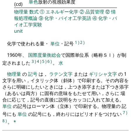
単色
放射の視感効果度
(cd)
物理量
数式
①
エネルギー化学
②
品質管理
⑫
情
報処理概論
⑨
化学・バイオ工学英語
④
化学・バ
イオ工学実験
unit
1
)
2
)
化学で使われる量・
単位
・記号
1960年、
国際度量衡総会
で国際単位系（略称ＳＩ）が制
3
)
4
)
5
)
6
)
定されました
。
水
物理量
の
記号
は，
ラテン文字
または
ギリシャ文字
の 1
文字を用い，イタリック体（斜体）で印刷する。その内容を
さらに明確にしたいときには，上つき添字または下つき添字
（あるいは両方）に固有の意味をもたせて用い，さらに 場
合に応じて，記号の直後に説明をカッコに入れて加える。
単位
の記号はローマン体（立体）で印刷する。物理量の 記
7
)
号にも
単位
の記号にも，終わりにはピリオドをつけない
8
)
。
*