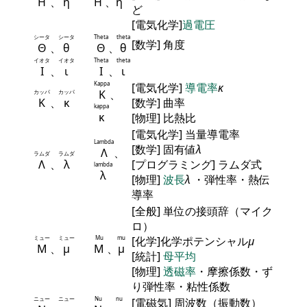
Η
、
η
Η
、
η
ど
[電気化学]
過電圧
シータ
シータ
Theta
theta
[数学] 角度
Θ
、
θ
Θ
、
θ
イオタ
イオタ
Theta
theta
Ι
、
ι
Ι
、
ι
Kappa
[電気化学]
導電率
κ
Κ
、
カッパ
カッパ
Κ
、
κ
[数学] 曲率
kappa
κ
[物理] 比熱比
[電気化学] 当量導電率
Lambda
[数学] 固有値
λ
Λ
、
ラムダ
ラムダ
Λ
、
λ
[プログラミング] ラムダ式
lambda
λ
[物理]
波長
λ
・弾性率・熱伝
導率
[全般] 単位の接頭辞（マイク
ロ）
ミュー
ミュー
Mu
mu
[化学]化学ポテンシャル
μ
Μ
、
μ
Μ
、
μ
[統計]
母平均
[物理]
透磁率
・摩擦係数・ず
り弾性率・粘性係数
ニュー
ニュー
Nu
nu
[電磁気] 周波数（振動数）