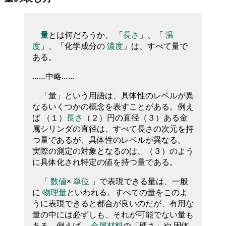
量
とは何だろうか。 「
長さ
」、「
温
度
」、「化学成分の
濃度
」は、すべて量で
ある。
……中略……
「量」という用語は、具体性のレベルが異
なるいくつかの概念を表すことがある。例え
ば （１）
長さ
（２）円の直径（３）ある金
属シリンダの直径は、すべて長さの次元を持
つ量であるが、具体性のレベルが異なる。
実際の測定の対象となるのは、（３）のよう
に具体化され特定の値を持つ量である。
「
数値
×
単位
」で表現できる量は、一般
に
物理量
といわれる。すべての量をこのよ
うに表現できると都合が良いのだが、有用な
量の中には必ずしも、それが可能でない量も
ある。例えば、
金属材料
の「硬さ」や 固体