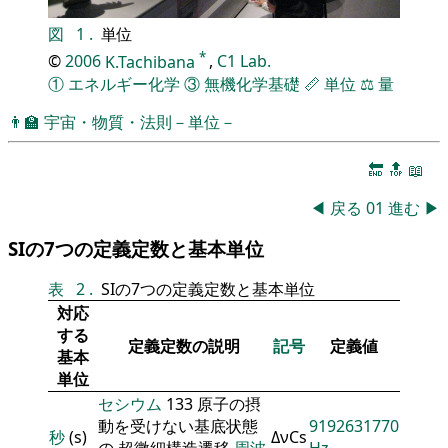
図
1
.
単位
*
©
2006
K.Tachibana
,
C1 Lab.
①
エネルギー化学
③
無機化学基礎
📏
単位
⚖️
量
👨‍🏫
宇宙・物質・法則－単位－
🔚
🔝
📖
◀
戻る
01
進む
▶
SIの7つの定義定数と基本単位
表
2
.
SIの7つの定義定数と基本単位
対応
する
定義定数の説明
記号
定義値
基本
単位
セシウム
133 原子の摂
動を受けない基底状態
9192631770
秒
(s)
ΔνCs