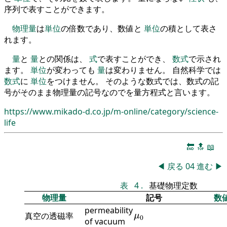
序列で表すことができます。
物理量
は
単位
の倍数であり、数値と
単位
の積として表さ
れます。
量
と
量
との関係は、
式
で表すことができ、
数式
で示され
ます。
単位
が変わっても
量
は変わりません。 自然科学では
数式
に
単位
をつけません。 そのような数式では、数式の記
号がそのまま物理量の記号なのでを量方程式と言います。
https://www.mikado-d.co.jp/m-online/category/science-
life
🔚
🔝
📖
◀
戻る
04
進む
▶
表
4
.
基礎物理定数
物理量
記号
数
permeability
μ
0
真空の透磁率
μ
0
of vacuum