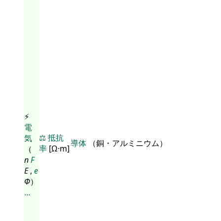
⚡
電
⚖️
抵抗
気
導体
（銅・アルミニウム）
率
[Ω·m]
（
n
F
E
,
e
Φ
）
…