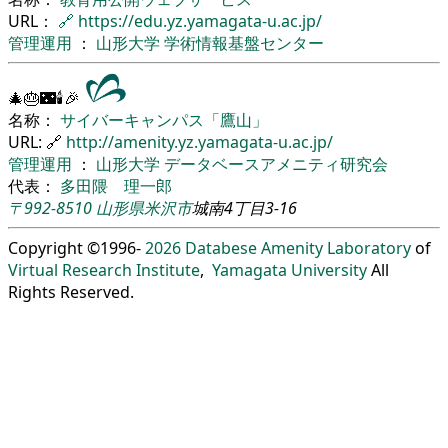
URL：
🔗
https://edu.yz.yamagata-u.ac.jp/
管理運用
：
山形大学
学術情報基盤センター
🎄🎂🌃🕯🎉
名称：
サイバーキャンパス「鷹山」
URL: 🔗
http://amenity.yz.yamagata-u.ac.jp/
管理運用
：
山形大学
データベースアメニティ研究会
代表：
多田隈 理一郎
〒992-8510
山形県
米沢市
城南4丁目3-16
Copyright ©1996-
2026
Databese Amenity Laboratory
of
Virtual Research Institute
,
Yamagata University
All
Rights Reserved.