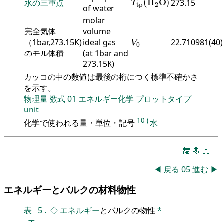
(
H
O
)
水の三重点
273.15
T
tp
2
of water
molar
完全気体
volume
V
0
（1bar,273.15K)
ideal gas
22.710981(40
V
0
のモル体積
(at 1bar and
273.15K)
カッコの中の数値は最後の桁につく標準不確かさ
を示す。
物理量
数式
01
エネルギー化学
プロットタイプ
unit
10
)
化学で使われる量・単位・記号
水
🔚
🔝
📖
◀
戻る
05
進む
▶
エネルギーとバルクの材料物性
表
5
.
◇
エネルギー
とバルクの物性
*
エ