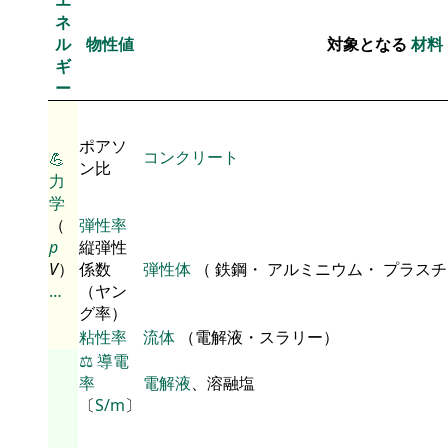
ネ
ル
物性値
対象となる
材料
ギ
ー
ポアソ
コンクリート
💪
ン比
力
学
（
弾性率
p
縦弾性
V
）
係数
弾性体
（ 鉄鋼・ アルミニウム・ プラス
…
（ヤン
グ率）
粘性率
流体
（電解液・スラリー）
⚖️
導電
率
電解液
、溶融塩
〔
S/m
〕