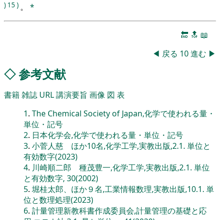
)
15
)
。
*
🔚
🔝
📖
◀
戻る
10
進む
▶
◇
参考文献
書籍
雑誌
URL
講演要旨
画像
図
表
1
.
The Chemical Society of Japan,化学で使われる量・
単位・記号
2
.
日本化学会,化学で使われる量・単位・記号
3
.
小菅人慈 ほか10名,化学工学,実教出版,2.1. 単位と
有効数字(2023)
4
.
川崎順二郎 種茂豊一,化学工学,実教出版,2.1. 単位
と有効数字, 30(2002)
5
.
堀桂太郎、ほか９名,工業情報数理,実教出版,10.1. 単
位と数理処理(2023)
6
.
計量管理新教科書作成委員会,計量管理の基礎と応