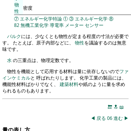
物
密度
性
⑦
エネルギー化学特論
①
③
エネルギー化学
⑧
82
無機工業化学
導電率
メーター
センサー
バルク
には、少なくとも物性が定まる程度の寸法が必要で
す。 たとえば、原子内部などに、
物性
を議論するのは無意
味です。
水
の三重点は、物理定数です。
物性を機能として応用する材料は量に依存しないので
ファ
インケミカル
と 呼ばれたりします。 化学工業の製品には、
機能性材料ばかりでなく、
建築材料
や紙のように量を求め
られるものもあります。
🔚
🔝
📖
◀
戻る
06
進む
▶
量の表し方