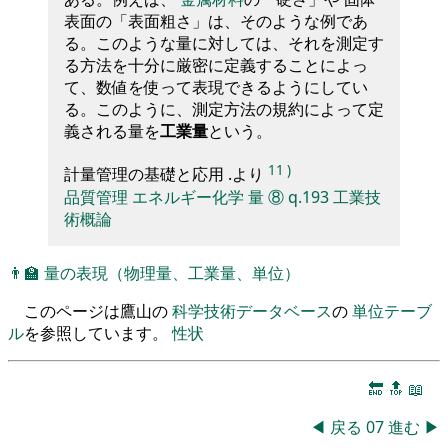
表面の「表面粗さ」は、そのような例であ
る。このような量に対しては、それを測定す
る方法を十分に厳密に定義することによっ
て、数値を使って表現できるようにしてい
る。このように、測定方法の規約によって定
義される量を
工業量
という。
11
)
計量管理の基礎と応用 .より
品質管理
エネルギー化学
量
⑧
q.193
工業技
術概論
👨‍🏫
量の表現（物理量、工業量、単位）
このページは鷹山の
科学技術データベース
の
単位テーブ
ル
を参照しています。
性状
🔚
🔝
📖
◀
戻る
07
進む
▶