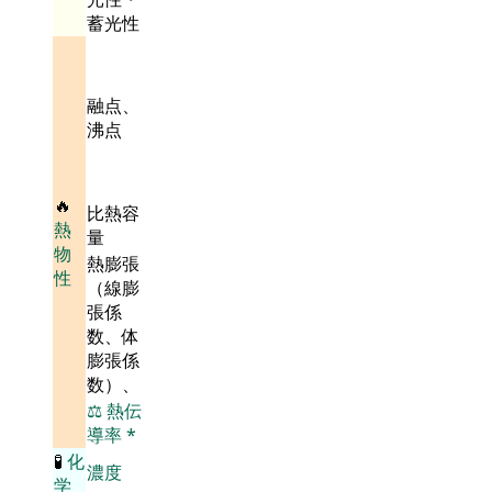
蓄光性
融点、
沸点
🔥
比熱容
熱
量
物
熱膨張
性
（線膨
張係
数、体
膨張係
数）、
⚖️
熱伝
導率
*
🧪
化
濃度
学