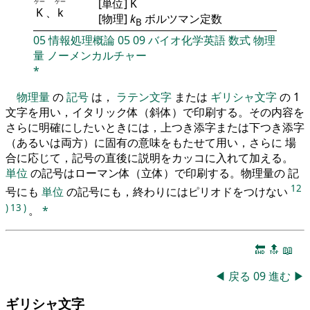
[単位] K
ケー
ケー
K
、
k
[物理]
k
ボルツマン定数
B
05
情報処理概論
05
09
バイオ化学英語
数式
物理
量
ノーメンカルチャー
*
物理量
の
記号
は，
ラテン文字
または
ギリシャ文字
の 1
文字を用い，イタリック体（斜体）で印刷する。その内容を
さらに明確にしたいときには，上つき添字または下つき添字
（あるいは両方）に固有の意味をもたせて用い，さらに 場
合に応じて，記号の直後に説明をカッコに入れて加える。
単位
の記号はローマン体（立体）で印刷する。物理量の 記
12
号にも
単位
の記号にも，終わりにはピリオドをつけない
)
13
)
。
*
🔚
🔝
📖
◀
戻る
09
進む
▶
ギリシャ文字