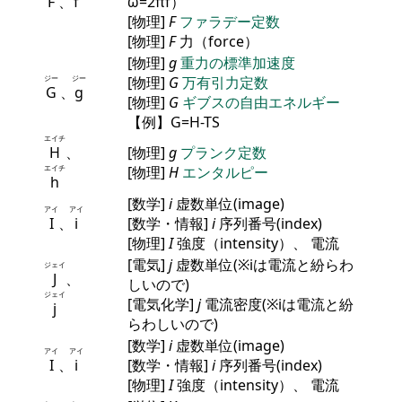
F
、
f
ω=2πf）
[物理]
F
ファラデー定数
[物理]
F
力（force）
[物理]
g
重力の標準加速度
ジー
ジー
[物理]
G
万有引力定数
G
、
g
[物理]
G
ギブスの自由エネルギー
【例】G=H-TS
エイチ
H
、
[物理]
g
プランク定数
エイチ
[物理]
H
エンタルピー
h
[数学]
i
虚数単位(image)
アイ
アイ
I
、
i
[数学・情報]
i
序列番号(index)
[物理]
I
強度（intensity）、 電流
[電気]
j
虚数単位(※iは電流と紛らわ
ジェイ
J
、
しいので)
ジェイ
[電気化学]
j
電流密度(※iは電流と紛
j
らわしいので)
[数学]
i
虚数単位(image)
アイ
アイ
I
、
i
[数学・情報]
i
序列番号(index)
[物理]
I
強度（intensity）、 電流