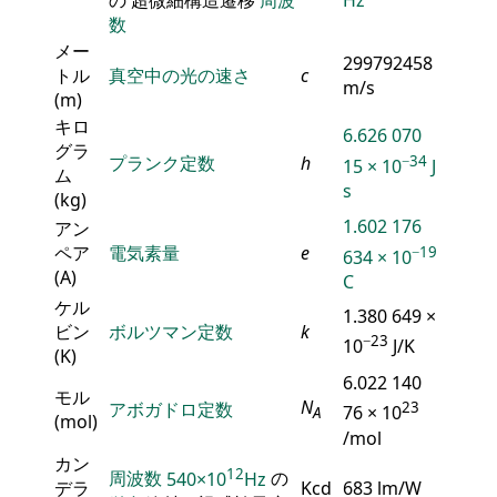
の 超微細構造遷移
周波
Hz
数
メー
299792458
トル
真空中の光の速さ
c
m/s
(m)
キロ
6.626 070
グラ
−34
プランク定数
h
15 × 10
J
ム
s
(kg)
1.602 176
アン
ペア
電気素量
e
−19
634 × 10
(A)
C
ケル
1.380 649 ×
ビン
ボルツマン定数
k
−23
10
J/K
(K)
6.022 140
モル
N
アボガドロ定数
23
76 × 10
A
(mol)
/mol
カン
12
周波数
540×10
Hz
の
デラ
Kcd
683 lm/W