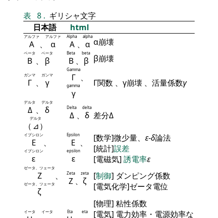
表
8
.
ギリシャ文字
日本語
html
アルファ
アルファ
Alpha
alpha
α崩壊
Α
、
α
Α
、
α
ベータ
ベータ
Beta
beta
β崩壊
Β
、
β
Β
、
β
Gamma
ガンマ
ガンマ
Γ
、
Γ
、
γ
Γ関数 、γ崩壊 、活量係数
γ
gamma
γ
デルタ
デルタ
Δ
、
δ
Delta
delta
Δ
、
δ
差分Δ
デルタ
（
⊿
）
イプシロン
Epsilon
[数学]微少量、
ε
-
δ
論法
Ε
、
Ε
、
[統計]
誤差
イプシロン
epsilon
ε
ε
[電磁気]
誘電率
ε
ゼータ、ツェータ
Ζ
、
Zeta
zeta
[
制御
] ダンピング係数
Ζ
、
ζ
ゼータ、ツェータ
[電気化学]ゼータ電位
ζ
[物理] 粘性係数
イータ
イータ
Eta
eta
[電気] 電力効率・電源効率な