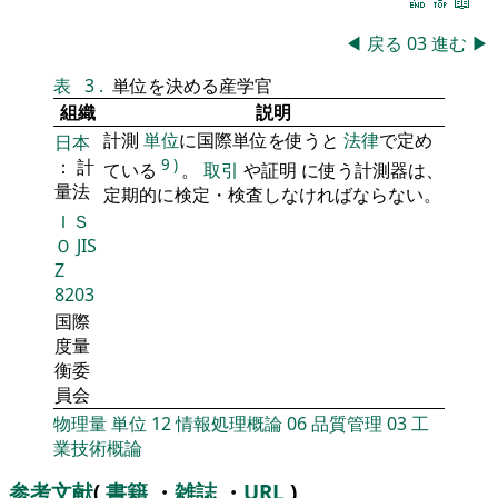
🔚
🔝
📖
◀
戻る
03
進む
▶
表
3
.
単位を決める産学官
組織
説明
計測
単位
に国際単位を使うと
法律
で定め
日本
： 計
9
)
ている
。
取引
や証明 に使う計測器は、
量法
定期的に検定・検査しなければならない。
ＩＳ
Ｏ
JIS
Z
8203
国際
度量
衡委
員会
物理量
単位
12
情報処理概論
06
品質管理
03
工
業技術概論
参考文献
(
書籍
・
雑誌
・
URL
)