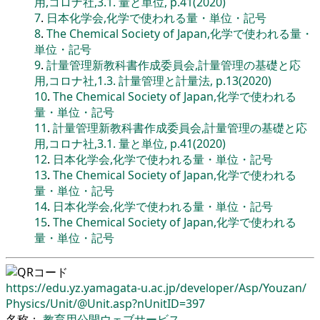
用,コロナ社,3.1. 量と単位, p.41(2020)
7
.
日本化学会,化学で使われる量・単位・記号
8
.
The Chemical Society of Japan,化学で使われる量・
単位・記号
9
.
計量管理新教科書作成委員会,計量管理の基礎と応
用,コロナ社,1.3. 計量管理と計量法, p.13(2020)
10
.
The Chemical Society of Japan,化学で使われる
量・単位・記号
11
.
計量管理新教科書作成委員会,計量管理の基礎と応
用,コロナ社,3.1. 量と単位, p.41(2020)
12
.
日本化学会,化学で使われる量・単位・記号
13
.
The Chemical Society of Japan,化学で使われる
量・単位・記号
14
.
日本化学会,化学で使われる量・単位・記号
15
.
The Chemical Society of Japan,化学で使われる
量・単位・記号
https://edu.yz.yamagata-u.ac.jp/
developer/
Asp/
Youzan/
Physics/
Unit/
@Unit.asp?nUnitID=397
名称：
教育用公開ウェブサービス