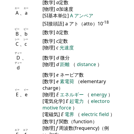
[数学]
a
定数
[物理]
a
加速度
エー
エー
A
、
a
[SI基本単位]
A
アンペア
-18
[SI接頭語] a アト（atto）10
ビー
ビー
[数学]
b
定数
B
、
b
シー
シー
[数学]
c
定数
C
、
c
[物理]
c
光速度
ディー
D
、
[数学]
d
微分
ディー
[物理]
d
距離
（
distance
）
d
[数学]
e
ネーピア数
[数学]
e
素電荷
（elementary
charge）
イー
イー
E
、
e
[物理]
E
エネルギー
（
energy
）
[電気化学]
E
起電力
（
electoro
motive force
）
[電磁気]
E
電界
（
electric field
）
[数学]
f
関数（function）
[物理]
f
周波数(frequency)（例
エフ
エフ