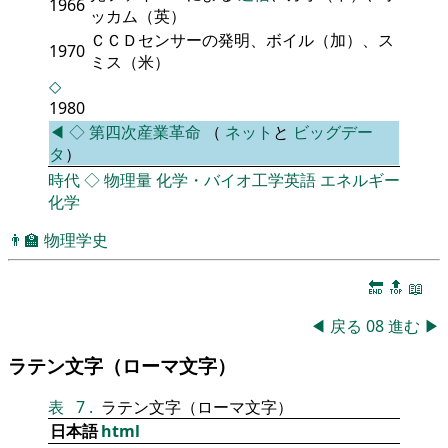
1966
ッカム（英）
ＣＣＤセンサーの発明、ボイル（加）、ス
1970
ミス（米）
◇
1980
◀
◇
第四次産業革命
（
ネット
と
ビッグデー
タ
）
時代
◇
物理量
化学・バイオ工学英語
エネルギー
化学
👨‍🏫
物理学史
🔚
🔝
📖
◀
戻る
08
進む
▶
ラテン文字（ローマ文字）
表
7
.
ラテン文字（ローマ文字）
日本語
html