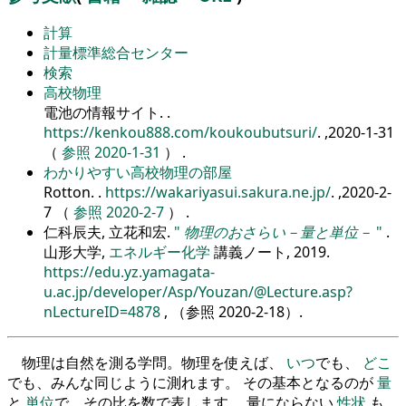
計算
計量標準総合センター
検索
高校物理
電池の情報サイト.
.
https://kenkou888.com/koukoubutsuri/
. ,2020-1-31
（
参照 2020-1-31
） .
わかりやすい高校物理の部屋
Rotton.
.
https://wakariyasui.sakura.ne.jp/
. ,2020-2-
7 （
参照 2020-2-7
） .
仁科辰夫, 立花和宏.
物理のおさらい－量と単位－
.
山形大学,
エネルギー化学
講義ノート, 2019.
https://edu.yz.yamagata-
u.ac.jp/developer/Asp/Youzan/@Lecture.asp?
nLectureID=4878
, （参照
2020-2-18
）.
物理は自然を測る学問。物理を使えば、
いつ
でも、
どこ
でも、みんな同じように測れます。 その基本となるのが
量
と
単位
で、その比を数で表します。 量にならない
性状
も、