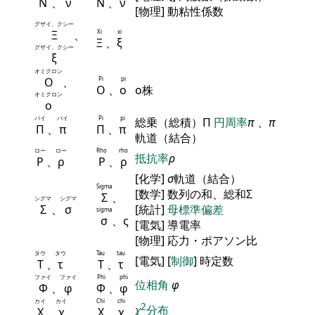
Ν
、
ν
Ν
、
ν
[物理] 動粘性係数
グザイ、クシー
Ξ
、
Xi
xi
Ξ
、
ξ
グザイ、クシー
ξ
オミクロン
Ο
、
Pi
pi
Ο
、
ο
ο株
オミクロン
ο
パイ
パイ
Pi
pi
総乗（総積）Π
円周率
π
、
π
Π
、
π
Π
、
π
軌道（結合）
ロー
ロー
Rho
rho
抵抗率
ρ
Ρ
、
ρ
Ρ
、
ρ
[化学]
σ
軌道（結合）
Sigma
[数学] 数列の和、総和Σ
Σ
、
シグマ
シグマ
Σ
、
σ
[統計]
母標準偏差
sigma
σ
、ς
[電気] 導電率
[物理] 応力・ポアソン比
タウ
タウ
Tau
tau
[電気] [
制御
] 時定数
Τ
、
τ
Τ
、
τ
ファイ
ファイ
Phi
phi
位相角
φ
Φ
、
φ
Φ
、
φ
カイ
カイ
Chi
chi
2
χ
分布
Χ
、
χ
Χ
、
χ