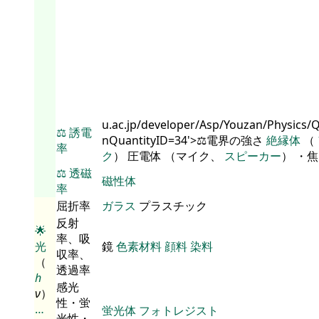
u.ac.jp/developer/Asp/Youzan/Physics/
⚖️
誘電
nQuantityID=34'>⚖️電界の強さ
絶縁体
（
率
ク
） 圧電体 （マイク、
スピーカー
） ・
⚖️
透磁
磁性体
率
屈折率
ガラス
プラスチック
反射
🌟
率、吸
光
鏡
色素材料
顔料
染料
収率、
（
透過率
h
感光
ν
）
性・蛍
…
蛍光体
フォトレジスト
光性・