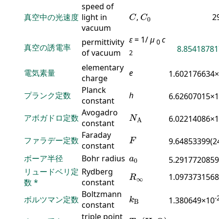
speed of
C
C
0
真空中の光速度
light in
,
2
C
C
0
vacuum
ε
= 1/
μ
c
permittivity
0
真空の誘電率
8.85418781
of vacuum
2
elementary
電気素量
e
1.602176634
charge
Planck
プランク定数
h
6.62607015×
constant
N
A
Avogadro
アボガドロ定数
6.02214086×
N
A
constant
F
Faraday
ファラデー定数
9.64853399(2
F
constant
a
0
ボーア半径
Bohr radius
a
5.2917720859
0
R
∞
リュードベリ定
Rydberg
1.0973731568
R
∞
数
*
constant
k
B
Boltzmann
-
ボルツマン定数
1.380649×10
k
B
constant
T
tp
(
H
2
O
)
triple point