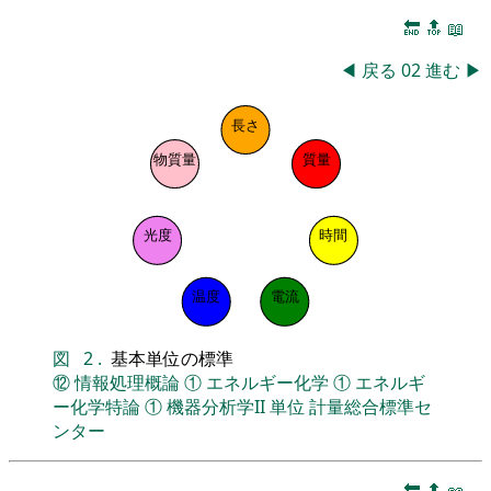
🔚
🔝
📖
◀
戻る
02
進む
▶
長さ
物質量
質量
光度
時間
温度
電流
図
2
.
基本単位の標準
⑫
情報処理概論
①
エネルギー化学
①
エネルギ
ー化学特論
①
機器分析学II
単位
計量総合標準セ
ンター