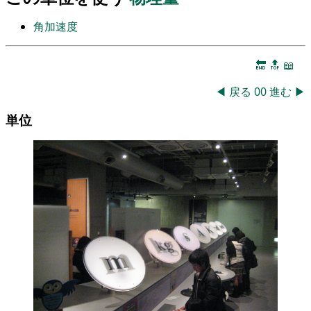
角加速度
🔚
🔝
📖
◀
戻る
00
進む
▶
単位