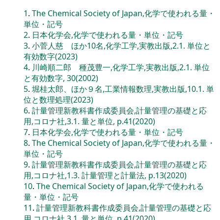
1
.
The Chemical Society of Japan,化学で使われる量・
単位・記号
2
.
日本化学会,化学で使われる量・単位・記号
3
.
小菅人慈 ほか10名,化学工学,実教出版,2.1. 単位と
有効数字(2023)
4
.
川崎順二郎 種茂豊一,化学工学,実教出版,2.1. 単位
と有効数字, 30(2002)
5
.
堀桂太郎、ほか９名,工業情報数理,実教出版,10.1. 単
位と数理処理(2023)
6
.
計量管理新教科書作成委員会,計量管理の基礎と応
用,コロナ社,3.1. 量と単位, p.41(2020)
7
.
日本化学会,化学で使われる量・単位・記号
8
.
The Chemical Society of Japan,化学で使われる量・
単位・記号
9
.
計量管理新教科書作成委員会,計量管理の基礎と応
用,コロナ社,1.3. 計量管理と計量法, p.13(2020)
10
.
The Chemical Society of Japan,化学で使われる
量・単位・記号
11
.
計量管理新教科書作成委員会,計量管理の基礎と応
用,コロナ社,3.1. 量と単位, p.41(2020)