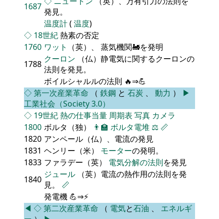
◇
ニュートン
（英）、万有引力の法則を
1687
発見。
温度計
(
温度
)
◇
18世紀
熱素の否定
1760
ワット
（英）、 蒸気機関🚂を発明
クーロン
（仏）静電気に関するクーロンの
1788
法則を発見。
ボイルシャルルの法則 🔥⇒💪
◇
第一次産業革命
（
鉄鋼
と
石炭
、
動力
）
▶
工業社会（Society 3.0）
◇
19世紀
熱の仕事当量
周期表
写真
カメラ
1800
ボルタ（独）
👨‍🏫
ボルタ電堆
⚖️
📏
1820
アンペール（仏）、電流の発見
1831
ヘンリー（米）
モーター
の発明。
1833
ファラデー（英）
電気分解の法則
を発見
ジュール
（英）電流の熱作用の法則を発
1840
見。
📏
発電機 💪⇒⚡
◀
◇
第二次産業革命
（
電気
と
石油
、
エネルギ
ー
）
▶