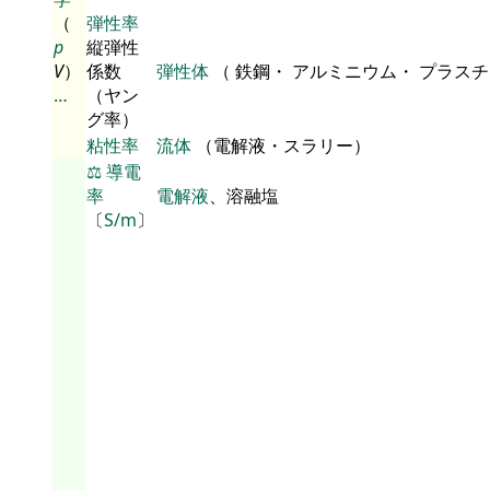
（
弾性率
p
縦弾性
V
）
係数
弾性体
（ 鉄鋼・ アルミニウム・ プラス
…
（ヤン
グ率）
粘性率
流体
（電解液・スラリー）
⚖️
導電
率
電解液
、溶融塩
〔
S/m
〕