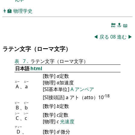
👨‍🏫
物理学史
🔚
🔝
📖
◀
戻る
08
進む
▶
ラテン文字（ローマ文字）
表
7
.
ラテン文字（ローマ文字）
日本語
html
[数学]
a
定数
[物理]
a
加速度
エー
エー
A
、
a
[SI基本単位]
A
アンペア
-18
[SI接頭語] a アト（atto）10
ビー
ビー
[数学]
b
定数
B
、
b
シー
シー
[数学]
c
定数
C
、
c
[物理]
c
光速度
ディー
D
、
[数学]
d
微分