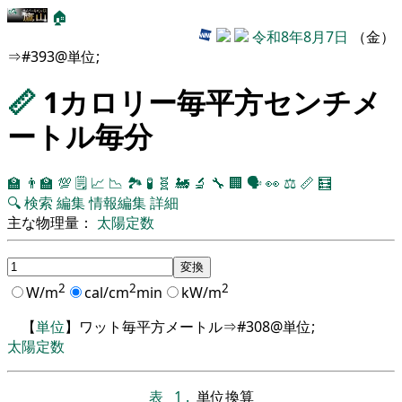
🏠
令和8年8月7日
（金）
⇒#393@単位;
📏
1カロリー毎平方センチメ
ートル毎分
🏫
👨‍🏫
💯
🗒️
📈
📉
🏞
🧪
🧬
🚂
🔬
🔧
🏢
🗣️
👀
⚖️
📏
🧮
🔍
検索
編集
情報編集
詳細
主な物理量：
太陽定数
2
2
2
W/m
cal/cm
min
kW/m
【
単位
】ワット毎平方メートル⇒#308@単位;
太陽定数
表
1
.
単位換算