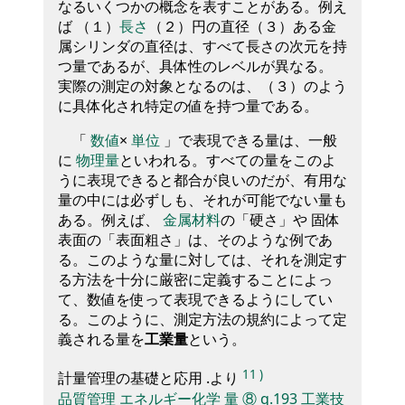
なるいくつかの概念を表すことがある。例え
ば （１）
長さ
（２）円の直径（３）ある金
属シリンダの直径は、すべて長さの次元を持
つ量であるが、具体性のレベルが異なる。
実際の測定の対象となるのは、（３）のよう
に具体化され特定の値を持つ量である。
「
数値
×
単位
」で表現できる量は、一般
に
物理量
といわれる。すべての量をこのよ
うに表現できると都合が良いのだが、有用な
量の中には必ずしも、それが可能でない量も
ある。例えば、
金属材料
の「硬さ」や 固体
表面の「表面粗さ」は、そのような例であ
る。このような量に対しては、それを測定す
る方法を十分に厳密に定義することによっ
て、数値を使って表現できるようにしてい
る。このように、測定方法の規約によって定
義される量を
工業量
という。
11
)
計量管理の基礎と応用 .より
品質管理
エネルギー化学
量
⑧
q.193
工業技