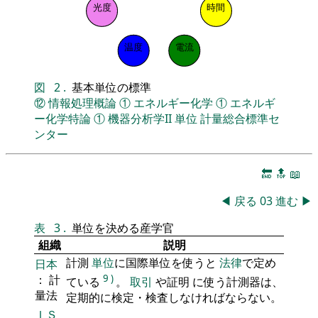
光度
時間
温度
電流
図
2
.
基本単位の標準
⑫
情報処理概論
①
エネルギー化学
①
エネルギ
ー化学特論
①
機器分析学II
単位
計量総合標準セ
ンター
🔚
🔝
📖
◀
戻る
03
進む
▶
表
3
.
単位を決める産学官
組織
説明
計測
単位
に国際単位を使うと
法律
で定め
日本
： 計
9
)
ている
。
取引
や証明 に使う計測器は、
量法
定期的に検定・検査しなければならない。
ＩＳ