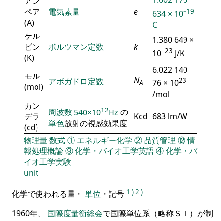
1.602 176
アン
ペア
電気素量
e
−19
634 × 10
(A)
C
ケル
1.380 649 ×
ビン
ボルツマン定数
k
−23
10
J/K
(K)
6.022 140
モル
N
アボガドロ定数
23
76 × 10
A
(mol)
/mol
カン
12
周波数
540×10
Hz
の
デラ
Kcd
683 lm/W
単色
放射の視感効果度
(cd)
物理量
数式
①
エネルギー化学
②
品質管理
⑫
情
報処理概論
⑨
化学・バイオ工学英語
④
化学・バ
イオ工学実験
unit
1
)
2
)
化学で使われる量・
単位
・記号
1960年、
国際度量衡総会
で国際単位系（略称ＳＩ）が制