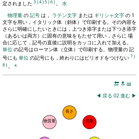
3
)
4
)
5
)
6
)
定されました
。
水
物理量
の
記号
は，
ラテン文字
または
ギリシャ文字
の 1
文字を用い，イタリック体（斜体）で印刷する。その内容を
さらに明確にしたいときには，上つき添字または下つき添字
（あるいは両方）に固有の意味をもたせて用い，さらに 場
合に応じて，記号の直後に説明をカッコに入れて加える。
単位
の記号はローマン体（立体）で印刷する。物理量の 記
7
)
号にも
単位
の記号にも，終わりにはピリオドをつけない
8
)
。
*
🔚
🔝
📖
◀
戻る
02
進む
▶
長さ
物質量
質量