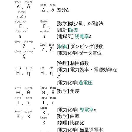
デルタ
デルタ
Δ
、
δ
Delta
delta
Δ
、
δ
差分Δ
デルタ
（
⊿
）
イプシロン
Epsilon
[数学]微少量、
ε
-
δ
論法
Ε
、
Ε
、
[統計]
誤差
イプシロン
epsilon
ε
ε
[電磁気]
誘電率
ε
ゼータ、ツェータ
Ζ
、
Zeta
zeta
[
制御
] ダンピング係数
Ζ
、
ζ
ゼータ、ツェータ
[電気化学]ゼータ電位
ζ
[物理] 粘性係数
イータ
イータ
Eta
eta
[電気] 電力効率・電源効率な
Η
、
η
Η
、
η
ど
[電気化学]
過電圧
シータ
シータ
Theta
theta
[数学] 角度
Θ
、
θ
Θ
、
θ
イオタ
イオタ
Theta
theta
Ι
、
ι
Ι
、
ι
Kappa
[電気化学]
導電率
κ
Κ
、
カッパ
カッパ
Κ
、
κ
[数学] 曲率
kappa
κ
[物理] 比熱比
[電気化学] 当量導電率