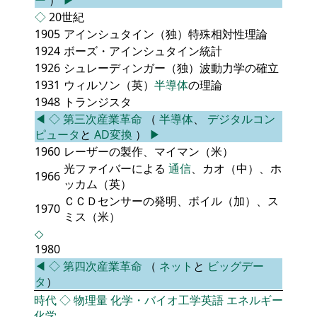
◇
20世紀
1905
アインシュタイン（独）特殊相対性理論
1924
ボーズ・アインシュタイン統計
1926
シュレーディンガー（独）波動力学の確立
1931
ウィルソン（英）
半導体
の理論
1948
トランジスタ
◀
◇
第三次産業革命
（
半導体
、
デジタルコン
ピュータ
と
AD変換
）
▶
1960
レーザーの製作、マイマン（米）
光ファイバーによる
通信
、カオ（中）、ホ
1966
ッカム（英）
ＣＣＤセンサーの発明、ボイル（加）、ス
1970
ミス（米）
◇
1980
◀
◇
第四次産業革命
（
ネット
と
ビッグデー
タ
）
時代
◇
物理量
化学・バイオ工学英語
エネルギー
化学