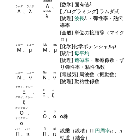
Lambda
[数学] 固有値
λ
Λ
、
ラムダ
ラムダ
Λ
、
λ
[プログラミング] ラムダ式
lambda
λ
[物理]
波長
λ
・弾性率・熱伝
導率
[全般] 単位の接頭辞（マイク
ロ）
ミュー
ミュー
Mu
mu
[化学]化学ポテンシャル
μ
Μ
、
μ
Μ
、
μ
[統計]
母平均
[物理]
透磁率
・摩擦係数・ず
り弾性率・粘性係数
ニュー
ニュー
Nu
nu
[電磁気] 周波数（振動数）
Ν
、
ν
Ν
、
ν
[物理] 動粘性係数
グザイ、クシー
Ξ
、
Xi
xi
Ξ
、
ξ
グザイ、クシー
ξ
オミクロン
Ο
、
Pi
pi
Ο
、
ο
ο株
オミクロン
ο
パイ
パイ
Pi
pi
総乗（総積）Π
円周率
π
、
π
Π
、
π
Π
、
π
軌道（結合）