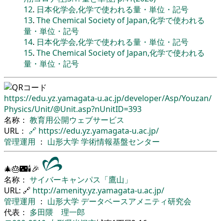
12
.
日本化学会,化学で使われる量・単位・記号
13
.
The Chemical Society of Japan,化学で使われる
量・単位・記号
14
.
日本化学会,化学で使われる量・単位・記号
15
.
The Chemical Society of Japan,化学で使われる
量・単位・記号
https://edu.yz.yamagata-u.ac.jp/
developer/
Asp/
Youzan/
Physics/
Unit/
@Unit.asp?nUnitID=393
名称：
教育用公開ウェブサービス
URL：
🔗
https://edu.yz.yamagata-u.ac.jp/
管理運用
：
山形大学
学術情報基盤センター
🎄🎂🌃🕯🎉
名称：
サイバーキャンパス「鷹山」
URL: 🔗
http://amenity.yz.yamagata-u.ac.jp/
管理運用
：
山形大学
データベースアメニティ研究会
代表：
多田隈 理一郎