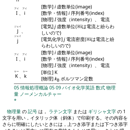
[数学]
i
虚数単位(image)
アイ
アイ
I
、
i
[数学・情報]
i
序列番号(index)
[物理]
I
強度（intensity）、 電流
[電気]
j
虚数単位(※iは電流と紛らわ
ジェイ
J
、
しいので)
ジェイ
[電気化学]
j
電流密度(※iは電流と紛
j
らわしいので)
[数学]
i
虚数単位(image)
アイ
アイ
I
、
i
[数学・情報]
i
序列番号(index)
[物理]
I
強度（intensity）、 電流
[単位] K
ケー
ケー
K
、
k
[物理]
k
ボルツマン定数
B
05
情報処理概論
05
09
バイオ化学英語
数式
物理
量
ノーメンカルチャー
*
物理量
の
記号
は，
ラテン文字
または
ギリシャ文字
の 1
文字を用い，イタリック体（斜体）で印刷する。その内容を
さらに明確にしたいときには，上つき添字または下つき添字