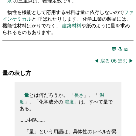
水
の三重点は、物理定数です。
物性を機能として応用する材料は量に依存しないので
ファ
インケミカル
と 呼ばれたりします。 化学工業の製品には、
機能性材料ばかりでなく、
建築材料
や紙のように量を求め
られるものもあります。
🔚
🔝
📖
◀
戻る
06
進む
▶
量の表し方
量
とは何だろうか。 「
長さ
」、「
温
度
」、「化学成分の
濃度
」は、すべて量で
ある。
……中略……
「量」という用語は、具体性のレベルが異