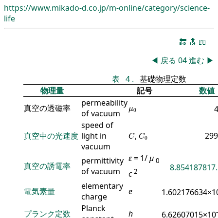
https://www.mikado-d.co.jp/m-online/category/science-
life
🔚
🔝
📖
◀
戻る
04
進む
▶
表
4
.
基礎物理定数
物理量
記号
数値
permeability
μ
0
真空の透磁率
μ
0
of vacuum
speed of
C
C
0
真空中の光速度
light in
,
299
C
C
0
vacuum
ε
= 1/
μ
permittivity
0
真空の誘電率
8.854187817.
of vacuum
2
c
elementary
電気素量
e
1.602176634×1
charge
Planck
プランク定数
h
6.62607015×10