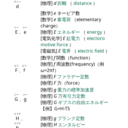
ディー
[物理]
d
距離
（
distance
）
d
[数学]
e
ネーピア数
[数学]
e
素電荷
（elementary
charge）
イー
イー
E
、
e
[物理]
E
エネルギー
（
energy
）
[電気化学]
E
起電力
（
electoro
motive force
）
[電磁気]
E
電界
（
electric field
）
[数学]
f
関数（function）
[物理]
f
周波数(frequency)（例
エフ
エフ
F
、
f
ω=2πf）
[物理]
F
ファラデー定数
[物理]
F
力（force）
[物理]
g
重力の標準加速度
ジー
ジー
[物理]
G
万有引力定数
G
、
g
[物理]
G
ギブスの自由エネルギー
【例】G=H-TS
エイチ
H
、
[物理]
g
プランク定数
エイチ
[物理]
H
エンタルピー
h