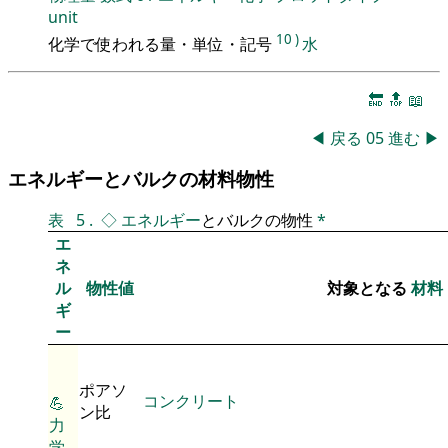
unit
10
)
化学で使われる量・単位・記号
水
🔚
🔝
📖
◀
戻る
05
進む
▶
エネルギーとバルクの材料物性
表
5
.
◇
エネルギー
とバルクの物性
*
エ
ネ
ル
物性値
対象となる
材料
ギ
ー
ポアソ
コンクリート
💪
ン比
力
学