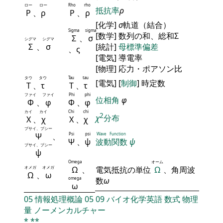
ロー
ロー
Rho
rho
抵抗率
ρ
Ρ
、
ρ
Ρ
、
ρ
[化学]
σ
軌道（結合）
Sigma
sigma
[数学] 数列の和、総和Σ
Σ
、
σ
シグマ
シグマ
Σ
、
σ
[統計]
母標準偏差
、ς
[電気] 導電率
[物理] 応力・ポアソン比
タウ
タウ
Tau
tau
[電気] [
制御
] 時定数
Τ
、
τ
Τ
、
τ
ファイ
ファイ
Phi
phi
位相角
φ
Φ
、
φ
Φ
、
φ
カイ
カイ
Chi
chi
2
χ
分布
Χ
、
χ
Χ
、
χ
プサイ、プシー
Ψ
、
Psi
psi
Wave Function
Ψ
、
ψ
波動関数
ψ
プサイ、プシー
ψ
Omega
オーム
オメガ
オメガ
Ω
、
電気抵抗の単位
Ω
、角周波
Ω
、
ω
omega
数
ω
ω
05
情報処理概論
05
09
バイオ化学英語
数式
物理
量
ノーメンカルチャー
*
**