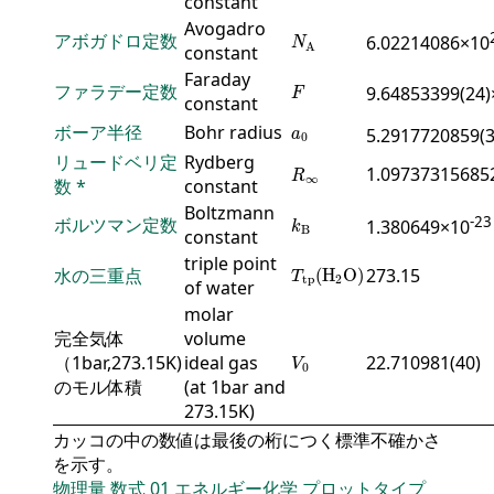
constant
Avogadro
N
A
アボガドロ定数
6.02214086×10
N
A
constant
Faraday
F
ファラデー定数
9.64853399(24)
F
constant
a
0
ボーア半径
Bohr radius
5.2917720859(
a
0
リュードベリ定
Rydberg
R
∞
1.09737315685
R
∞
数
*
constant
Boltzmann
k
B
-23
ボルツマン定数
1.380649×10
k
B
constant
triple point
T
tp
(
H
2
O
)
水の三重点
273.15
(
H
O
)
T
tp
2
of water
molar
完全気体
volume
V
0
（1bar,273.15K)
ideal gas
22.710981(40)
V
0
のモル体積
(at 1bar and
273.15K)
カッコの中の数値は最後の桁につく標準不確かさ
を示す。
物理量
数式
01
エネルギー化学
プロットタイプ