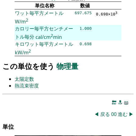
単位名称
数値
ワット毎平方メートル
697.675
3
0.698×10
2
W/m
カロリー毎平方センチメー
1.000
2
トル毎分
cal/cm
min
キロワット毎平方メートル
0.698
2
kW/m
この単位を使う
物理量
太陽定数
熱流束密度
🔚
🔝
📖
◀
戻る
00
進む
▶
単位