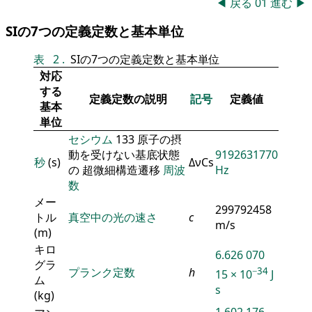
◀
戻る
01
進む
▶
SIの7つの定義定数と基本単位
表
2
.
SIの7つの定義定数と基本単位
対応
する
定義定数の説明
記号
定義値
基本
単位
セシウム
133 原子の摂
動を受けない基底状態
9192631770
秒
(s)
ΔνCs
の 超微細構造遷移
周波
Hz
数
メー
299792458
トル
真空中の光の速さ
c
m/s
(m)
キロ
6.626 070
グラ
−34
プランク定数
h
15 × 10
J
ム
s
(kg)