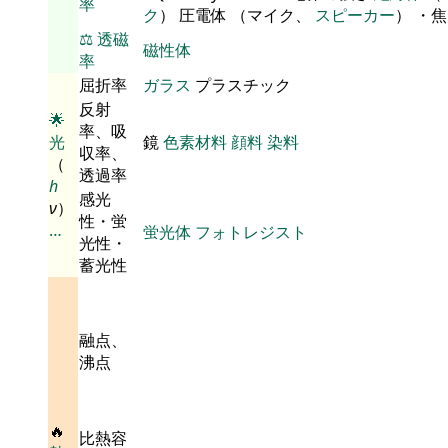
率
ク
） 圧電体 （マイク、
スピーカー
） ・
⚖️
透磁
磁性体
率
屈折率
ガラス
プラスチック
反射
🌟
率、吸
光
鏡
色素材料
顔料
染料
収率、
（
透過率
h
感光
ν
）
性・蛍
…
蛍光体
フォトレジスト
光性・
蓄光性
融点、
沸点
🔥
比熱容