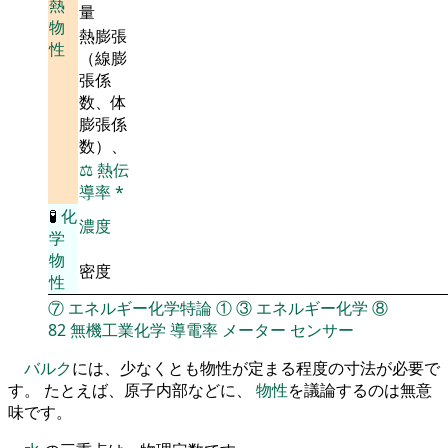
熱
量
物
熱膨張
性
（線膨
張係
数、体
膨張係
数）、
⚖️
熱伝
導率
*
🧪
化
濃度
学
物
密度
性
⑦
エネルギー化学特論
①
③
エネルギー化学
⑧
82
無機工業化学
導電率
メーター
センサー
バルク
には、少なくとも物性が定まる程度の寸法が必要で
す。 たとえば、原子内部などに、
物性
を議論するのは無意
味です。