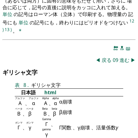
（あるいは両方）に固有の意味をもたせて用い，さらに 場
合に応じて，記号の直後に説明をカッコに入れて加える。
単位
の記号はローマン体（立体）で印刷する。物理量の 記
12
号にも
単位
の記号にも，終わりにはピリオドをつけない
)
13
)
。
*
🔚
🔝
📖
◀
戻る
09
進む
▶
ギリシャ文字
表
8
.
ギリシャ文字
日本語
html
アルファ
アルファ
Alpha
alpha
α崩壊
Α
、
α
Α
、
α
ベータ
ベータ
Beta
beta
β崩壊
Β
、
β
Β
、
β
Gamma
ガンマ
ガンマ
Γ
、
Γ
、
γ
Γ関数 、γ崩壊 、活量係数
γ
gamma
γ