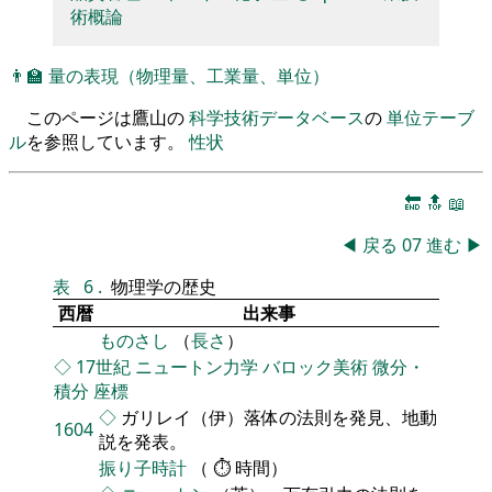
術概論
👨‍🏫
量の表現（物理量、工業量、単位）
このページは鷹山の
科学技術データベース
の
単位テーブ
ル
を参照しています。
性状
🔚
🔝
📖
◀
戻る
07
進む
▶
表
6
.
物理学の歴史
西暦
出来事
ものさし
（
長さ
）
◇
17世紀
ニュートン力学
バロック美術
微分・
積分
座標
◇
ガリレイ（伊）落体の法則を発見、地動
1604
説を発表。
振り子時計
（ ⏱ 時間）