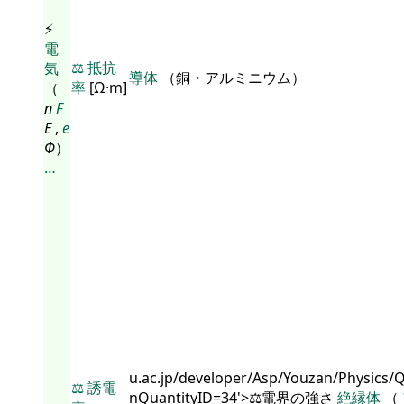
⚡
電
⚖️
抵抗
気
導体
（銅・アルミニウム）
率
[Ω·m]
（
n
F
E
,
e
Φ
）
…
u.ac.jp/developer/Asp/Youzan/Physics/
⚖️
誘電
nQuantityID=34'>⚖️電界の強さ
絶縁体
（