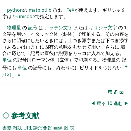
python
の
matplotlib
では、
TeX
が使えます。ギリシャ文
字は
\+unicode
で指定します。
物理量
の
記号
は，
ラテン文字
または
ギリシャ文字
の 1
文字を用い，イタリック体（斜体）で印刷する。その内容を
さらに明確にしたいときには，上つき添字または下つき添字
（あるいは両方）に固有の意味をもたせて用い，さらに 場
合に応じて，記号の直後に説明をカッコに入れて加える。
単位
の記号はローマン体（立体）で印刷する。物理量の 記
14
号にも
単位
の記号にも，終わりにはピリオドをつけない
)
15
)
。
*
🔚
🔝
📖
◀
戻る
10
進む
▶
◇
参考文献
書籍
雑誌
URL
講演要旨
画像
図
表