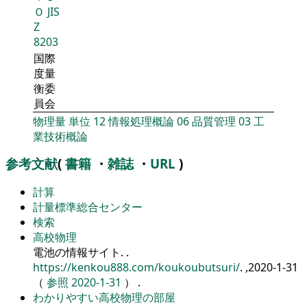
Ｏ
JIS
Z
8203
国際
度量
衡委
員会
物理量
単位
12
情報処理概論
06
品質管理
03
工
業技術概論
参考文献
(
書籍
・
雑誌
・
URL
)
計算
計量標準総合センター
検索
高校物理
電池の情報サイト.
.
https://kenkou888.com/koukoubutsuri/
. ,2020-1-31
（
参照 2020-1-31
） .
わかりやすい高校物理の部屋