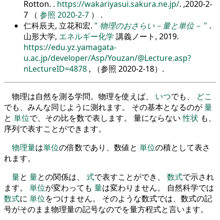
Rotton.
.
https://wakariyasui.sakura.ne.jp/
. ,2020-2-
7 （
参照 2020-2-7
） .
仁科辰夫, 立花和宏.
物理のおさらい－量と単位－
.
山形大学,
エネルギー化学
講義ノート, 2019.
https://edu.yz.yamagata-
u.ac.jp/developer/Asp/Youzan/@Lecture.asp?
nLectureID=4878
, （参照
2020-2-18
）.
物理は自然を測る学問。物理を使えば、
いつ
でも、
どこ
でも、みんな同じように測れます。 その基本となるのが
量
と
単位
で、その比を数で表します。 量にならない
性状
も、
序列で表すことができます。
物理量
は
単位
の倍数であり、数値と
単位
の積として表さ
れます。
量
と
量
との関係は、
式
で表すことができ、
数式
で示され
ます。
単位
が変わっても
量
は変わりません。 自然科学では
数式
に
単位
をつけません。 そのような数式では、数式の記
号がそのまま物理量の記号なのでを量方程式と言います。