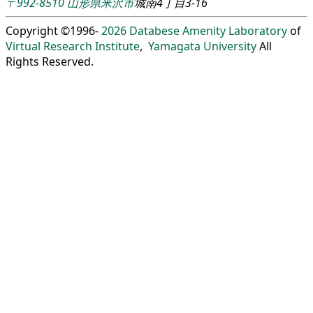
〒992-8510
山形県
米沢市
城南4丁目3-16
Copyright ©1996-
2026
Databese Amenity Laboratory
of
Virtual Research Institute
,
Yamagata University
All
Rights Reserved.