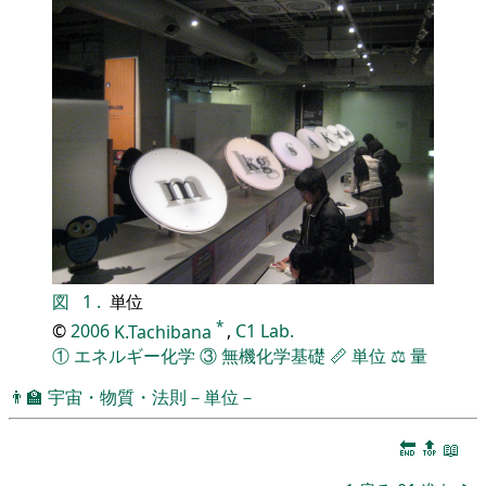
図
1
.
単位
*
©
2006
K.Tachibana
,
C1 Lab.
①
エネルギー化学
③
無機化学基礎
📏
単位
⚖️
量
👨‍🏫
宇宙・物質・法則－単位－
🔚
🔝
📖