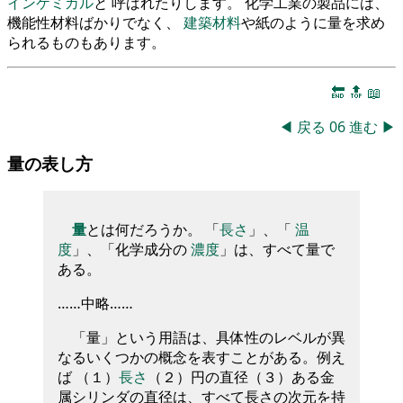
インケミカル
と 呼ばれたりします。 化学工業の製品には、
機能性材料ばかりでなく、
建築材料
や紙のように量を求め
られるものもあります。
🔚
🔝
📖
◀
戻る
06
進む
▶
量の表し方
量
とは何だろうか。 「
長さ
」、「
温
度
」、「化学成分の
濃度
」は、すべて量で
ある。
……中略……
「量」という用語は、具体性のレベルが異
なるいくつかの概念を表すことがある。例え
ば （１）
長さ
（２）円の直径（３）ある金
属シリンダの直径は、すべて長さの次元を持