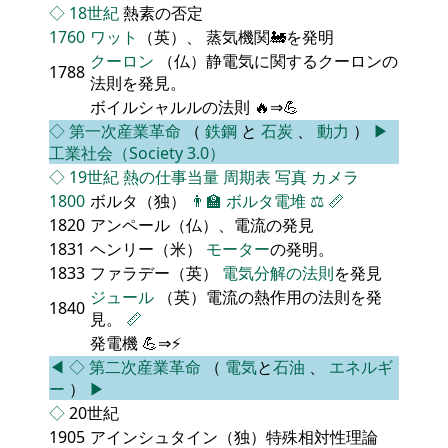
◇
18世紀
熱素の否定
1760
ワット
（英）、 蒸気機関🚂を発明
クーロン
（仏）静電気に関するクーロンの
1788
法則を発見。
ボイルシャルルの法則 🔥⇒💪
◇
第一次産業革命
（
鉄鋼
と
石炭
、
動力
）
▶
工業社会（Society 3.0）
◇
19世紀
熱の仕事当量
周期表
写真
カメラ
1800
ボルタ（独）
👨‍🏫
ボルタ電堆
⚖️
📏
1820
アンペール（仏）、電流の発見
1831
ヘンリー（米）
モーター
の発明。
1833
ファラデー（英）
電気分解の法則
を発見
ジュール
（英）電流の熱作用の法則を発
1840
見。
📏
発電機 💪⇒⚡
◀
◇
第二次産業革命
（
電気
と
石油
、
エネルギ
ー
）
▶
◇
20世紀
1905
アインシュタイン（独）特殊相対性理論