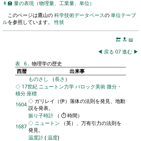
👨‍🏫
量の表現（物理量、工業量、単位）
このページは鷹山の
科学技術データベース
の
単位テーブ
ル
を参照しています。
性状
🔚
🔝
📖
◀
戻る
07
進む
▶
表
6
.
物理学の歴史
西暦
出来事
ものさし
（
長さ
）
◇
17世紀
ニュートン力学
バロック美術
微分・
積分
座標
◇
ガリレイ（伊）落体の法則を発見、地動
1604
説を発表。
振り子時計
（ ⏱ 時間）
◇
ニュートン
（英）、万有引力の法則を
1687
発見。
温度計
(
温度
)