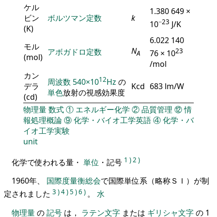
ケル
1.380 649 ×
ビン
ボルツマン定数
k
−23
10
J/K
(K)
6.022 140
モル
N
アボガドロ定数
23
76 × 10
A
(mol)
/mol
カン
12
周波数
540×10
Hz
の
デラ
Kcd
683 lm/W
単色
放射の視感効果度
(cd)
物理量
数式
①
エネルギー化学
②
品質管理
⑫
情
報処理概論
⑨
化学・バイオ工学英語
④
化学・バ
イオ工学実験
unit
1
)
2
)
化学で使われる量・
単位
・記号
1960年、
国際度量衡総会
で国際単位系（略称ＳＩ）が制
3
)
4
)
5
)
6
)
定されました
。
水
物理量
の
記号
は，
ラテン文字
または
ギリシャ文字
の 1