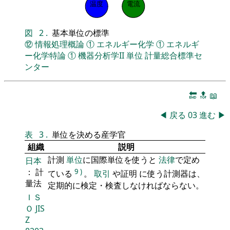
温度
電流
図
2
.
基本単位の標準
⑫
情報処理概論
①
エネルギー化学
①
エネルギ
ー化学特論
①
機器分析学II
単位
計量総合標準セ
ンター
🔚
🔝
📖
◀
戻る
03
進む
▶
表
3
.
単位を決める産学官
組織
説明
計測
単位
に国際単位を使うと
法律
で定め
日本
： 計
9
)
ている
。
取引
や証明 に使う計測器は、
量法
定期的に検定・検査しなければならない。
ＩＳ
Ｏ
JIS
Z