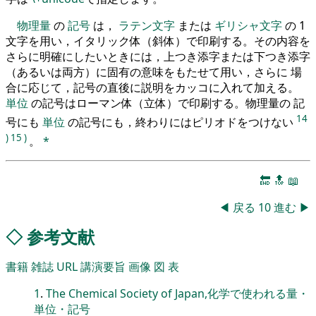
物理量
の
記号
は，
ラテン文字
または
ギリシャ文字
の 1
文字を用い，イタリック体（斜体）で印刷する。その内容を
さらに明確にしたいときには，上つき添字または下つき添字
（あるいは両方）に固有の意味をもたせて用い，さらに 場
合に応じて，記号の直後に説明をカッコに入れて加える。
単位
の記号はローマン体（立体）で印刷する。物理量の 記
14
号にも
単位
の記号にも，終わりにはピリオドをつけない
)
15
)
。
*
🔚
🔝
📖
◀
戻る
10
進む
▶
◇
参考文献
書籍
雑誌
URL
講演要旨
画像
図
表
1
.
The Chemical Society of Japan,化学で使われる量・
単位・記号