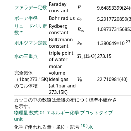
Faraday
F
ファラデー定数
9.64853399(24)
F
constant
a
0
ボーア半径
Bohr radius
5.2917720859(
a
0
リュードベリ定
Rydberg
R
∞
1.09737315685
R
∞
数
*
constant
Boltzmann
k
B
-23
ボルツマン定数
1.380649×10
k
B
constant
triple point
T
tp
(
H
2
O
)
水の三重点
273.15
(
H
O
)
T
tp
2
of water
molar
完全気体
volume
V
0
（1bar,273.15K)
ideal gas
22.710981(40)
V
0
のモル体積
(at 1bar and
273.15K)
カッコの中の数値は最後の桁につく標準不確かさ
を示す。
物理量
数式
01
エネルギー化学
プロットタイプ
unit
10
)
化学で使われる量・単位・記号
水