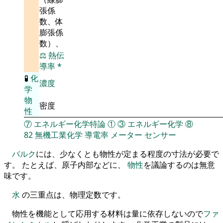
張係
数、体
膨張係
数）、
⚖️
熱伝
導率
*
🧪
化
濃度
学
物
密度
性
⑦
エネルギー化学特論
①
③
エネルギー化学
⑧
82
無機工業化学
導電率
メーター
センサー
バルク
には、少なくとも物性が定まる程度の寸法が必要で
す。 たとえば、原子内部などに、
物性
を議論するのは無意
味です。
水
の三重点は、物理定数です。
物性を機能として応用する材料は量に依存しないので
ファ