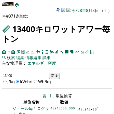
🏠
令和8年8月8日
（土）
⇒#371@単位;
📏
13400キロワットアワー毎
トン
🏫
👨‍🏫
💯
🗒️
📈
📉
🏞
🧪
🧬
🚂
🔬
🔧
🏢
🗣️
👀
⚖️
📏
🧮
🔍
検索
編集
情報編集
詳細
主な物理量：
エネルギー密度
J/kg
kW·h/t
Wh/kg
表
1
.
単位換算
単位名称
数値
ジュール毎キログラ
48240000.000
6
48.240×10
ム
J/kg