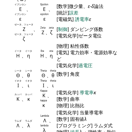
イプシロン
Epsilon
[数学]微少量、
ε
-
δ
論法
Ε
、
Ε
、
[統計]
誤差
イプシロン
epsilon
ε
ε
[電磁気]
誘電率
ε
ゼータ、ツェータ
Ζ
、
Zeta
zeta
[
制御
] ダンピング係数
Ζ
、
ζ
ゼータ、ツェータ
[電気化学]ゼータ電位
ζ
[物理] 粘性係数
イータ
イータ
Eta
eta
[電気] 電力効率・電源効率な
Η
、
η
Η
、
η
ど
[電気化学]
過電圧
シータ
シータ
Theta
theta
[数学] 角度
Θ
、
θ
Θ
、
θ
イオタ
イオタ
Theta
theta
Ι
、
ι
Ι
、
ι
Kappa
[電気化学]
導電率
κ
Κ
、
カッパ
カッパ
Κ
、
κ
[数学] 曲率
kappa
κ
[物理] 比熱比
[電気化学] 当量導電率
Lambda
[数学] 固有値
λ
Λ
、
ラムダ
ラムダ
Λ
、
λ
[プログラミング] ラムダ式
lambda
λ
[物理]
波長
λ
・弾性率・熱伝