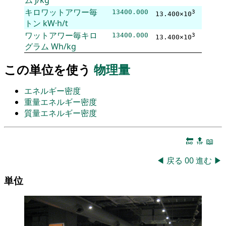
キロワットアワー毎
13400.000
3
13.400×10
トン
kW·h/t
ワットアワー毎キロ
13400.000
3
13.400×10
グラム
Wh/kg
この単位を使う
物理量
エネルギー密度
重量エネルギー密度
質量エネルギー密度
🔚
🔝
📖
◀
戻る
00
進む
▶
単位