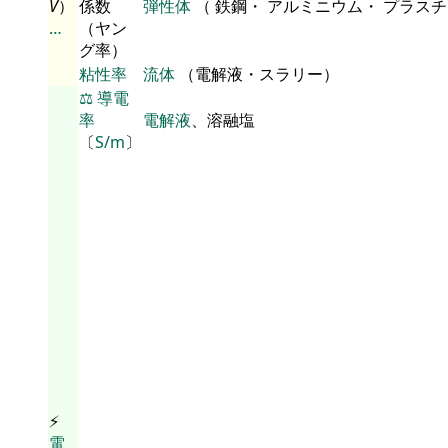
V
）
係数
弾性体
（ 鉄鋼・ アルミニウム・ プラス
…
（ヤン
グ率）
粘性率
流体
（電解液・スラリー）
⚖️
導電
率
電解液
、溶融塩
〔
S/m
〕
⚡
電