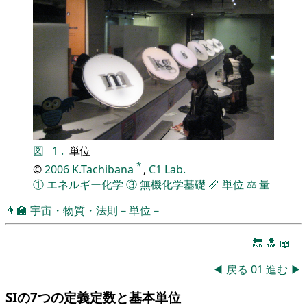
図
1
.
単位
*
©
2006
K.Tachibana
,
C1 Lab.
①
エネルギー化学
③
無機化学基礎
📏
単位
⚖️
量
👨‍🏫
宇宙・物質・法則－単位－
🔚
🔝
📖
◀
戻る
01
進む
▶
SIの7つの定義定数と基本単位