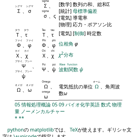
Sigma
[数学] 数列の和、総和Σ
Σ
、
シグマ
シグマ
Σ
、
σ
[統計]
母標準偏差
sigma
σ
、ς
[電気] 導電率
[物理] 応力・ポアソン比
タウ
タウ
Tau
tau
[電気] [
制御
] 時定数
Τ
、
τ
Τ
、
τ
ファイ
ファイ
Phi
phi
位相角
φ
Φ
、
φ
Φ
、
φ
カイ
カイ
Chi
chi
2
χ
分布
Χ
、
χ
Χ
、
χ
プサイ、プシー
Ψ
、
Psi
psi
Wave Function
Ψ
、
ψ
波動関数
ψ
プサイ、プシー
ψ
Omega
オーム
オメガ
オメガ
Ω
、
電気抵抗の単位
Ω
、角周波
Ω
、
ω
omega
数
ω
ω
05
情報処理概論
05
09
バイオ化学英語
数式
物理
量
ノーメンカルチャー
*
**
python
の
matplotlib
では、
TeX
が使えます。ギリシャ文
字は
\+unicode
で指定します。