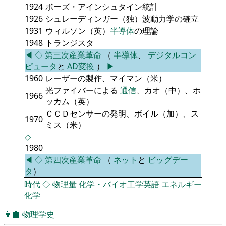
1924
ボーズ・アインシュタイン統計
1926
シュレーディンガー（独）波動力学の確立
1931
ウィルソン（英）
半導体
の理論
1948
トランジスタ
◀
◇
第三次産業革命
（
半導体
、
デジタルコン
ピュータ
と
AD変換
）
▶
1960
レーザーの製作、マイマン（米）
光ファイバーによる
通信
、カオ（中）、ホ
1966
ッカム（英）
ＣＣＤセンサーの発明、ボイル（加）、ス
1970
ミス（米）
◇
1980
◀
◇
第四次産業革命
（
ネット
と
ビッグデー
タ
）
時代
◇
物理量
化学・バイオ工学英語
エネルギー
化学
👨‍🏫
物理学史