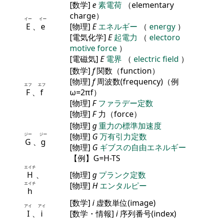
[数学]
e
素電荷
（elementary
charge）
イー
イー
E
、
e
[物理]
E
エネルギー
（
energy
）
[電気化学]
E
起電力
（
electoro
motive force
）
[電磁気]
E
電界
（
electric field
）
[数学]
f
関数（function）
[物理]
f
周波数(frequency)（例
エフ
エフ
F
、
f
ω=2πf）
[物理]
F
ファラデー定数
[物理]
F
力（force）
[物理]
g
重力の標準加速度
ジー
ジー
[物理]
G
万有引力定数
G
、
g
[物理]
G
ギブスの自由エネルギー
【例】G=H-TS
エイチ
H
、
[物理]
g
プランク定数
エイチ
[物理]
H
エンタルピー
h
[数学]
i
虚数単位(image)
アイ
アイ
I
、
i
[数学・情報]
i
序列番号(index)