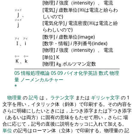
[物理]
I
強度（intensity）、 電流
[電気]
j
虚数単位(※iは電流と紛らわ
ジェイ
J
、
しいので)
ジェイ
[電気化学]
j
電流密度(※iは電流と紛
j
らわしいので)
[数学]
i
虚数単位(image)
アイ
アイ
I
、
i
[数学・情報]
i
序列番号(index)
[物理]
I
強度（intensity）、 電流
[単位] K
ケー
ケー
K
、
k
[物理]
k
ボルツマン定数
B
05
情報処理概論
05
09
バイオ化学英語
数式
物理
量
ノーメンカルチャー
*
物理量
の
記号
は，
ラテン文字
または
ギリシャ文字
の 1
文字を用い，イタリック体（斜体）で印刷する。その内容を
さらに明確にしたいときには，上つき添字または下つき添字
（あるいは両方）に固有の意味をもたせて用い，さらに 場
合に応じて，記号の直後に説明をカッコに入れて加える。
単位
の記号はローマン体（立体）で印刷する。物理量の 記