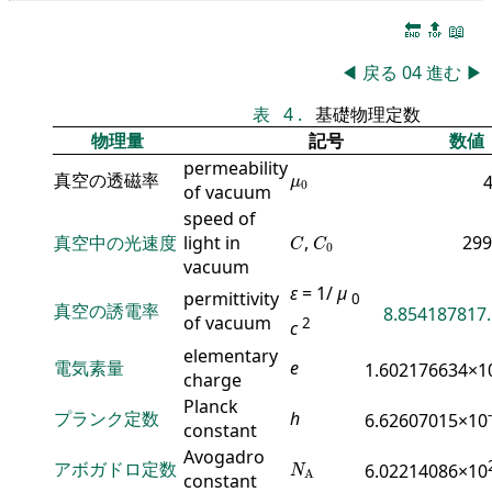
🔚
🔝
📖
◀
戻る
04
進む
▶
表
4
.
基礎物理定数
物理量
記号
数値
permeability
μ
0
真空の透磁率
μ
0
of vacuum
speed of
C
C
0
真空中の光速度
light in
,
299
C
C
0
vacuum
ε
= 1/
μ
permittivity
0
真空の誘電率
8.854187817.
of vacuum
2
c
elementary
電気素量
e
1.602176634×1
charge
Planck
プランク定数
h
6.62607015×10
constant
Avogadro
N
A
アボガドロ定数
6.02214086×10
N
A
constant