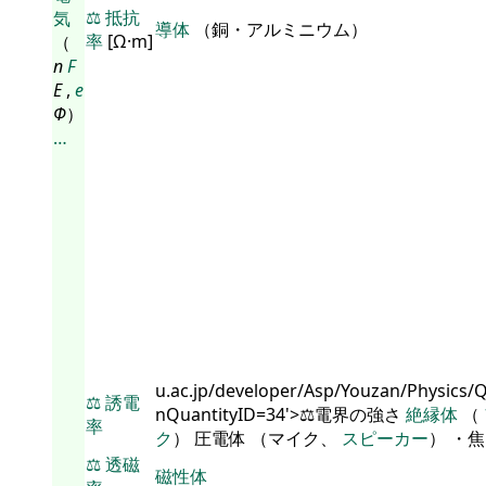
⚖️
抵抗
気
導体
（銅・アルミニウム）
率
[Ω·m]
（
n
F
E
,
e
Φ
）
…
u.ac.jp/developer/Asp/Youzan/Physics/
⚖️
誘電
nQuantityID=34'>⚖️電界の強さ
絶縁体
（
率
ク
） 圧電体 （マイク、
スピーカー
） ・
⚖️
透磁
磁性体