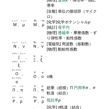
導率
[全般] 単位の接頭辞（マイク
ロ）
ミュー
ミュー
Mu
mu
[化学]化学ポテンシャル
μ
Μ
、
μ
Μ
、
μ
[統計]
母平均
[物理]
透磁率
・摩擦係数・ず
り弾性率・粘性係数
ニュー
ニュー
Nu
nu
[電磁気] 周波数（振動数）
Ν
、
ν
Ν
、
ν
[物理] 動粘性係数
グザイ、クシー
Ξ
、
Xi
xi
Ξ
、
ξ
グザイ、クシー
ξ
オミクロン
Ο
、
Pi
pi
Ο
、
ο
ο株
オミクロン
ο
パイ
パイ
Pi
pi
総乗（総積）Π
円周率
π
、
π
Π
、
π
Π
、
π
軌道（結合）
ロー
ロー
Rho
rho
抵抗率
ρ
Ρ
、
ρ
Ρ
、
ρ
[化学]
σ
軌道（結合）