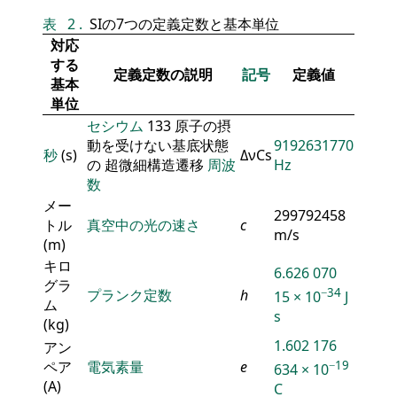
表
2
.
SIの7つの定義定数と基本単位
対応
する
定義定数の説明
記号
定義値
基本
単位
セシウム
133 原子の摂
動を受けない基底状態
9192631770
秒
(s)
ΔνCs
の 超微細構造遷移
周波
Hz
数
メー
299792458
トル
真空中の光の速さ
c
m/s
(m)
キロ
6.626 070
グラ
−34
プランク定数
h
15 × 10
J
ム
s
(kg)
1.602 176
アン
ペア
電気素量
e
−19
634 × 10
(A)
C