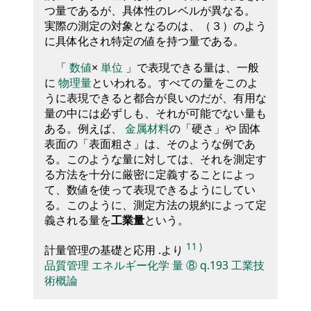
つ量であるが、具体性のレベルが異なる。
実際の測定の対象となるのは、（３）のよう
に具体化され特定の値を持つ量である。
「
数値
×
単位
」で表現できる量は、一般
に
物理量
といわれる。すべての量をこのよ
うに表現できると都合が良いのだが、有用な
量の中には必ずしも、それが可能でない量も
ある。例えば、
金属材料
の「硬さ」や 固体
表面の「表面粗さ」は、そのような例であ
る。このような量に対しては、それを測定す
る方法を十分に厳密に定義することによっ
て、数値を使って表現できるようにしてい
る。このように、測定方法の規約によって定
義される量を
工業量
という。
11
)
計量管理の基礎と応用 .より
品質管理
エネルギー化学
量
⑧
q.193
工業技
術概論