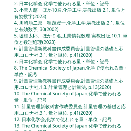
2
.
日本化学会,化学で使われる量・単位・記号
3
.
小菅人慈 ほか10名,化学工学,実教出版,2.1. 単位と
有効数字(2023)
4
.
川崎順二郎 種茂豊一,化学工学,実教出版,2.1. 単位
と有効数字, 30(2002)
5
.
堀桂太郎、ほか９名,工業情報数理,実教出版,10.1. 単
位と数理処理(2023)
6
.
計量管理新教科書作成委員会,計量管理の基礎と応
用,コロナ社,3.1. 量と単位, p.41(2020)
7
.
日本化学会,化学で使われる量・単位・記号
8
.
The Chemical Society of Japan,化学で使われる量・
単位・記号
9
.
計量管理新教科書作成委員会,計量管理の基礎と応
用,コロナ社,1.3. 計量管理と計量法, p.13(2020)
10
.
The Chemical Society of Japan,化学で使われる
量・単位・記号
11
.
計量管理新教科書作成委員会,計量管理の基礎と応
用,コロナ社,3.1. 量と単位, p.41(2020)
12
.
日本化学会,化学で使われる量・単位・記号
13
.
The Chemical Society of Japan,化学で使われる