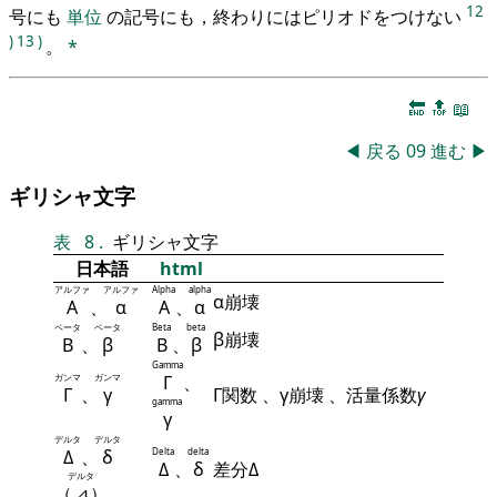
12
号にも
単位
の記号にも，終わりにはピリオドをつけない
)
13
)
。
*
🔚
🔝
📖
◀
戻る
09
進む
▶
ギリシャ文字
表
8
.
ギリシャ文字
日本語
html
アルファ
アルファ
Alpha
alpha
α崩壊
Α
、
α
Α
、
α
ベータ
ベータ
Beta
beta
β崩壊
Β
、
β
Β
、
β
Gamma
ガンマ
ガンマ
Γ
、
Γ
、
γ
Γ関数 、γ崩壊 、活量係数
γ
gamma
γ
デルタ
デルタ
Δ
、
δ
Delta
delta
Δ
、
δ
差分Δ
デルタ
（
⊿
）