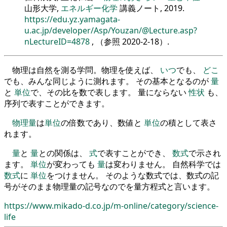
山形大学,
エネルギー化学
講義ノート, 2019.
https://edu.yz.yamagata-
u.ac.jp/developer/Asp/Youzan/@Lecture.asp?
nLectureID=4878
, （参照
2020-2-18
）.
物理は自然を測る学問。物理を使えば、
いつ
でも、
どこ
でも、みんな同じように測れます。 その基本となるのが
量
と
単位
で、その比を数で表します。 量にならない
性状
も、
序列で表すことができます。
物理量
は
単位
の倍数であり、数値と
単位
の積として表さ
れます。
量
と
量
との関係は、
式
で表すことができ、
数式
で示され
ます。
単位
が変わっても
量
は変わりません。 自然科学では
数式
に
単位
をつけません。 そのような数式では、数式の記
号がそのまま物理量の記号なのでを量方程式と言います。
https://www.mikado-d.co.jp/m-online/category/science-
life