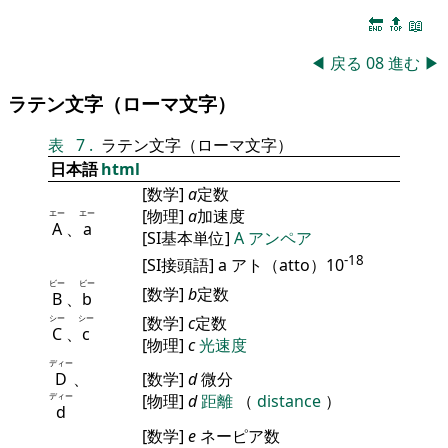
🔚
🔝
📖
◀
戻る
08
進む
▶
ラテン文字（ローマ文字）
表
7
.
ラテン文字（ローマ文字）
日本語
html
[数学]
a
定数
[物理]
a
加速度
エー
エー
A
、
a
[SI基本単位]
A
アンペア
-18
[SI接頭語] a アト（atto）10
ビー
ビー
[数学]
b
定数
B
、
b
シー
シー
[数学]
c
定数
C
、
c
[物理]
c
光速度
ディー
D
、
[数学]
d
微分
ディー
[物理]
d
距離
（
distance
）
d
[数学]
e
ネーピア数