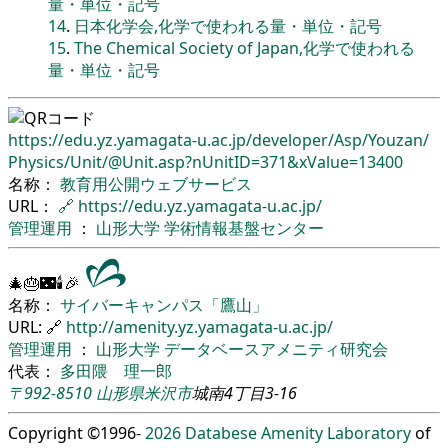
量・単位・記号
14
.
日本化学会,化学で使われる量・単位・記号
15
.
The Chemical Society of Japan,化学で使われる
量・単位・記号
https://edu.yz.yamagata-u.ac.jp/
developer/
Asp/
Youzan/
Physics/
Unit/
@Unit.asp?nUnitID=371&xValue=13400
名称：
教育用公開ウェブサービス
URL：
🔗
https://edu.yz.yamagata-u.ac.jp/
管理運用
：
山形大学
学術情報基盤センター
🎄🎂🌃🕯🎉
名称：
サイバーキャンパス「鷹山」
URL: 🔗
http://amenity.yz.yamagata-u.ac.jp/
管理運用
：
山形大学
データベースアメニティ研究会
代表：
多田隈 理一郎
〒992-8510
山形県
米沢市
城南4丁目3-16
Copyright ©1996-
2026
Databese Amenity Laboratory
of