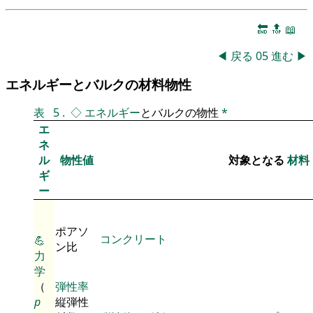
🔚
🔝
📖
◀
戻る
05
進む
▶
エネルギーとバルクの材料物性
表
5
.
◇
エネルギー
とバルクの物性
*
エ
ネ
ル
物性値
対象となる
材料
ギ
ー
ポアソ
コンクリート
💪
ン比
力
学
（
弾性率
p
縦弾性