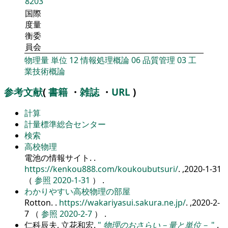
8203
国際
度量
衡委
員会
物理量
単位
12
情報処理概論
06
品質管理
03
工
業技術概論
参考文献
(
書籍
・
雑誌
・
URL
)
計算
計量標準総合センター
検索
高校物理
電池の情報サイト.
.
https://kenkou888.com/koukoubutsuri/
. ,2020-1-31
（
参照 2020-1-31
） .
わかりやすい高校物理の部屋
Rotton.
.
https://wakariyasui.sakura.ne.jp/
. ,2020-2-
7 （
参照 2020-2-7
） .
仁科辰夫, 立花和宏.
物理のおさらい－量と単位－
.