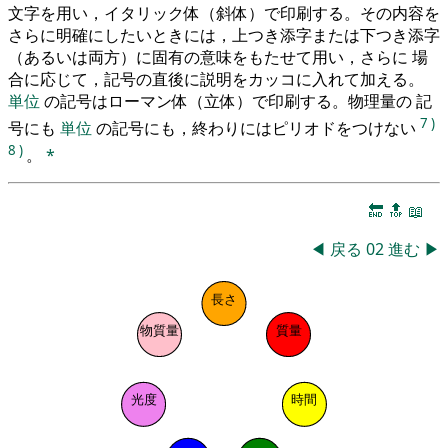
文字を用い，イタリック体（斜体）で印刷する。その内容を
さらに明確にしたいときには，上つき添字または下つき添字
（あるいは両方）に固有の意味をもたせて用い，さらに 場
合に応じて，記号の直後に説明をカッコに入れて加える。
単位
の記号はローマン体（立体）で印刷する。物理量の 記
7
)
号にも
単位
の記号にも，終わりにはピリオドをつけない
8
)
。
*
🔚
🔝
📖
◀
戻る
02
進む
▶
長さ
物質量
質量
光度
時間