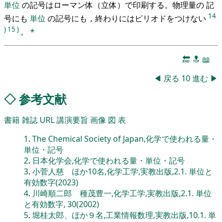
単位
の記号はローマン体（立体）で印刷する。物理量の 記
14
号にも
単位
の記号にも，終わりにはピリオドをつけない
)
15
)
。
*
🔚
🔝
📖
◀
戻る
10
進む
▶
◇
参考文献
書籍
雑誌
URL
講演要旨
画像
図
表
1
.
The Chemical Society of Japan,化学で使われる量・
単位・記号
2
.
日本化学会,化学で使われる量・単位・記号
3
.
小菅人慈 ほか10名,化学工学,実教出版,2.1. 単位と
有効数字(2023)
4
.
川崎順二郎 種茂豊一,化学工学,実教出版,2.1. 単位
と有効数字, 30(2002)
5
.
堀桂太郎、ほか９名,工業情報数理,実教出版,10.1. 単