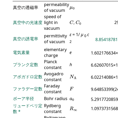
permeability
μ
0
真空の透磁率
μ
0
of vacuum
speed of
C
C
0
真空中の光速度
light in
,
2
C
C
0
vacuum
ε
= 1/
μ
c
permittivity
0
真空の誘電率
8.85418781
of vacuum
2
elementary
電気素量
e
1.602176634
charge
Planck
プランク定数
h
6.62607015×
constant
N
A
Avogadro
アボガドロ定数
6.02214086×
N
A
constant
F
Faraday
ファラデー定数
9.64853399(2
F
constant
a
0
ボーア半径
Bohr radius
a
5.2917720859
0
R
∞
リュードベリ定
Rydberg
1.0973731568
R
∞
数
*
constant
Boltzmann