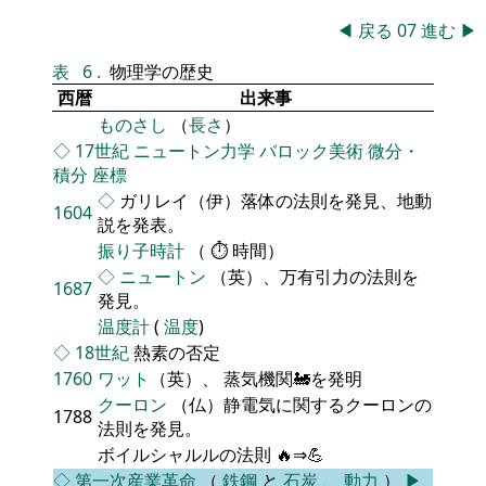
◀
戻る
07
進む
▶
表
6
.
物理学の歴史
西暦
出来事
ものさし
（
長さ
）
◇
17世紀
ニュートン力学
バロック美術
微分・
積分
座標
◇
ガリレイ（伊）落体の法則を発見、地動
1604
説を発表。
振り子時計
（ ⏱ 時間）
◇
ニュートン
（英）、万有引力の法則を
1687
発見。
温度計
(
温度
)
◇
18世紀
熱素の否定
1760
ワット
（英）、 蒸気機関🚂を発明
クーロン
（仏）静電気に関するクーロンの
1788
法則を発見。
ボイルシャルルの法則 🔥⇒💪
◇
第一次産業革命
（
鉄鋼
と
石炭
、
動力
）
▶