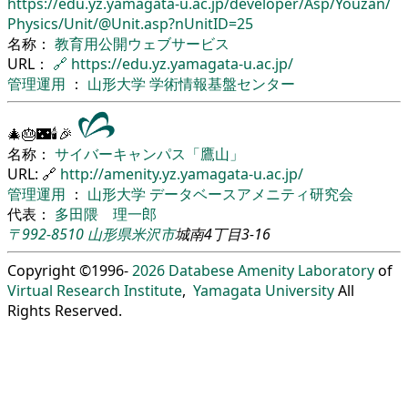
https://edu.yz.yamagata-u.ac.jp/
developer/
Asp/
Youzan/
Physics/
Unit/
@Unit.asp?nUnitID=25
名称：
教育用公開ウェブサービス
URL：
🔗
https://edu.yz.yamagata-u.ac.jp/
管理運用
：
山形大学
学術情報基盤センター
🎄🎂🌃🕯🎉
名称：
サイバーキャンパス「鷹山」
URL: 🔗
http://amenity.yz.yamagata-u.ac.jp/
管理運用
：
山形大学
データベースアメニティ研究会
代表：
多田隈 理一郎
〒992-8510
山形県
米沢市
城南4丁目3-16
Copyright ©1996-
2026
Databese Amenity Laboratory
of
Virtual Research Institute
,
Yamagata University
All
Rights Reserved.