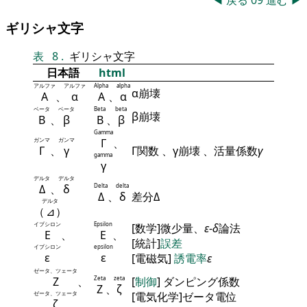
◀
戻る
09
進む
▶
ギリシャ文字
表
8
.
ギリシャ文字
日本語
html
アルファ
アルファ
Alpha
alpha
α崩壊
Α
、
α
Α
、
α
ベータ
ベータ
Beta
beta
β崩壊
Β
、
β
Β
、
β
Gamma
ガンマ
ガンマ
Γ
、
Γ
、
γ
Γ関数 、γ崩壊 、活量係数
γ
gamma
γ
デルタ
デルタ
Δ
、
δ
Delta
delta
Δ
、
δ
差分Δ
デルタ
（
⊿
）
イプシロン
Epsilon
[数学]微少量、
ε
-
δ
論法
Ε
、
Ε
、
[統計]
誤差
イプシロン
epsilon
ε
ε
[電磁気]
誘電率
ε
ゼータ、ツェータ
Ζ
、
Zeta
zeta
[
制御
] ダンピング係数
Ζ
、
ζ
ゼータ、ツェータ
[電気化学]ゼータ電位
ζ