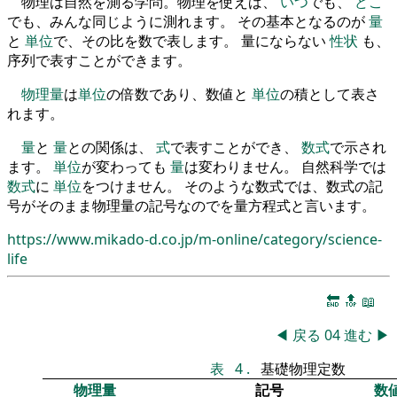
物理は自然を測る学問。物理を使えば、
いつ
でも、
どこ
でも、みんな同じように測れます。 その基本となるのが
量
と
単位
で、その比を数で表します。 量にならない
性状
も、
序列で表すことができます。
物理量
は
単位
の倍数であり、数値と
単位
の積として表さ
れます。
量
と
量
との関係は、
式
で表すことができ、
数式
で示され
ます。
単位
が変わっても
量
は変わりません。 自然科学では
数式
に
単位
をつけません。 そのような数式では、数式の記
号がそのまま物理量の記号なのでを量方程式と言います。
https://www.mikado-d.co.jp/m-online/category/science-
life
🔚
🔝
📖
◀
戻る
04
進む
▶
表
4
.
基礎物理定数
物理量
記号
数