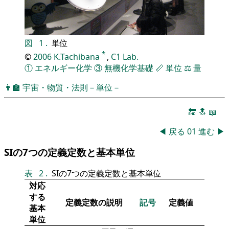
図
1
.
単位
*
©
2006
K.Tachibana
,
C1 Lab.
①
エネルギー化学
③
無機化学基礎
📏
単位
⚖️
量
👨‍🏫
宇宙・物質・法則－単位－
🔚
🔝
📖
◀
戻る
01
進む
▶
SIの7つの定義定数と基本単位
表
2
.
SIの7つの定義定数と基本単位
対応
する
定義定数の説明
記号
定義値
基本
単位