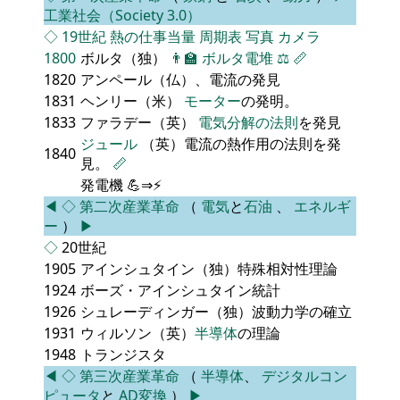
工業社会（Society 3.0）
◇
19世紀
熱の仕事当量
周期表
写真
カメラ
1800
ボルタ（独）
👨‍🏫
ボルタ電堆
⚖️
📏
1820
アンペール（仏）、電流の発見
1831
ヘンリー（米）
モーター
の発明。
1833
ファラデー（英）
電気分解の法則
を発見
ジュール
（英）電流の熱作用の法則を発
1840
見。
📏
発電機 💪⇒⚡
◀
◇
第二次産業革命
（
電気
と
石油
、
エネルギ
ー
）
▶
◇
20世紀
1905
アインシュタイン（独）特殊相対性理論
1924
ボーズ・アインシュタイン統計
1926
シュレーディンガー（独）波動力学の確立
1931
ウィルソン（英）
半導体
の理論
1948
トランジスタ
◀
◇
第三次産業革命
（
半導体
、
デジタルコン
ピュータ
と
AD変換
）
▶