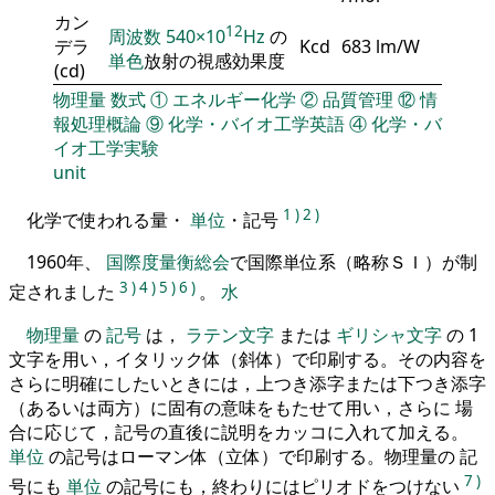
カン
12
周波数
540×10
Hz
の
デラ
Kcd
683 lm/W
単色
放射の視感効果度
(cd)
物理量
数式
①
エネルギー化学
②
品質管理
⑫
情
報処理概論
⑨
化学・バイオ工学英語
④
化学・バ
イオ工学実験
unit
1
)
2
)
化学で使われる量・
単位
・記号
1960年、
国際度量衡総会
で国際単位系（略称ＳＩ）が制
3
)
4
)
5
)
6
)
定されました
。
水
物理量
の
記号
は，
ラテン文字
または
ギリシャ文字
の 1
文字を用い，イタリック体（斜体）で印刷する。その内容を
さらに明確にしたいときには，上つき添字または下つき添字
（あるいは両方）に固有の意味をもたせて用い，さらに 場
合に応じて，記号の直後に説明をカッコに入れて加える。
単位
の記号はローマン体（立体）で印刷する。物理量の 記
7
)
号にも
単位
の記号にも，終わりにはピリオドをつけない