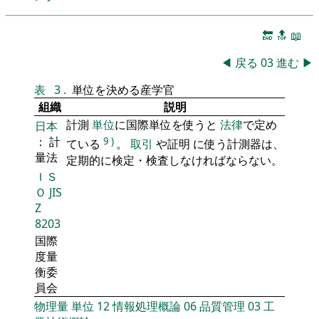
🔚
🔝
📖
◀
戻る
03
進む
▶
表
3
.
単位を決める産学官
組織
説明
計測
単位
に国際単位を使うと
法律
で定め
日本
： 計
9
)
ている
。
取引
や証明 に使う計測器は、
量法
定期的に検定・検査しなければならない。
ＩＳ
Ｏ
JIS
Z
8203
国際
度量
衡委
員会
物理量
単位
12
情報処理概論
06
品質管理
03
工