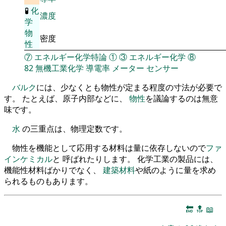
🧪
化
濃度
学
物
密度
性
⑦
エネルギー化学特論
①
③
エネルギー化学
⑧
82
無機工業化学
導電率
メーター
センサー
バルク
には、少なくとも物性が定まる程度の寸法が必要で
す。 たとえば、原子内部などに、
物性
を議論するのは無意
味です。
水
の三重点は、物理定数です。
物性を機能として応用する材料は量に依存しないので
ファ
インケミカル
と 呼ばれたりします。 化学工業の製品には、
機能性材料ばかりでなく、
建築材料
や紙のように量を求め
られるものもあります。
🔚
🔝
📖