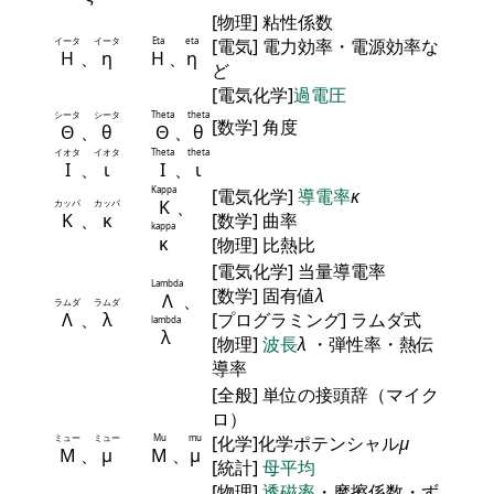
[物理] 粘性係数
イータ
イータ
Eta
eta
[電気] 電力効率・電源効率な
Η
、
η
Η
、
η
ど
[電気化学]
過電圧
シータ
シータ
Theta
theta
[数学] 角度
Θ
、
θ
Θ
、
θ
イオタ
イオタ
Theta
theta
Ι
、
ι
Ι
、
ι
Kappa
[電気化学]
導電率
κ
Κ
、
カッパ
カッパ
Κ
、
κ
[数学] 曲率
kappa
κ
[物理] 比熱比
[電気化学] 当量導電率
Lambda
[数学] 固有値
λ
Λ
、
ラムダ
ラムダ
Λ
、
λ
[プログラミング] ラムダ式
lambda
λ
[物理]
波長
λ
・弾性率・熱伝
導率
[全般] 単位の接頭辞（マイク
ロ）
ミュー
ミュー
Mu
mu
[化学]化学ポテンシャル
μ
Μ
、
μ
Μ
、
μ
[統計]
母平均
[物理]
透磁率
・摩擦係数・ず