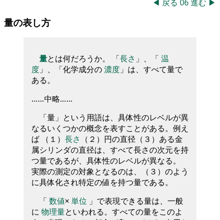
◀
戻る
06
進む
▶
量の表し方
量
とは何だろうか。 「
長さ
」、「
温
度
」、「化学成分の
濃度
」は、すべて量で
ある。
……中略……
「量」という用語は、具体性のレベルが異
なるいくつかの概念を表すことがある。例え
ば （１）
長さ
（２）円の直径（３）ある金
属シリンダの直径は、すべて長さの次元を持
つ量であるが、具体性のレベルが異なる。
実際の測定の対象となるのは、（３）のよう
に具体化され特定の値を持つ量である。
「
数値
×
単位
」で表現できる量は、一般
に
物理量
といわれる。すべての量をこのよ