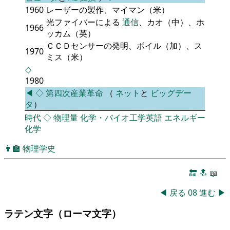
1960
レーザーの製作、マイマン（米）
光ファイバーによる
通信
、カオ（中）、ホ
1966
ッカム（英）
ＣＣＤセンサーの発明、ボイル（加）、ス
1970
ミス（米）
◇
1980
◀
◇
第四次産業革命
（
ネット
と
ビッグデー
タ
）
時代
◇
物理量
化学・バイオ工学英語
エネルギー
化学
👨‍🏫
物理学史
🔚
🔝
📖
◀
戻る
08
進む
▶
ラテン文字（ローマ文字）