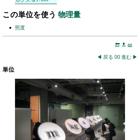
この単位を使う
物理量
照度
🔚
🔝
📖
◀
戻る
00
進む
▶
単位