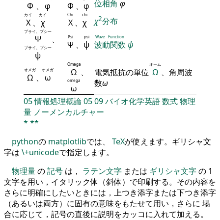
位相角
φ
Φ
、
φ
Φ
、
φ
カイ
カイ
Chi
chi
2
χ
分布
Χ
、
χ
Χ
、
χ
プサイ、プシー
Ψ
、
Psi
psi
Wave Function
Ψ
、
ψ
波動関数
ψ
プサイ、プシー
ψ
Omega
オーム
オメガ
オメガ
Ω
、
電気抵抗の単位
Ω
、角周波
Ω
、
ω
omega
数
ω
ω
05
情報処理概論
05
09
バイオ化学英語
数式
物理
量
ノーメンカルチャー
*
**
python
の
matplotlib
では、
TeX
が使えます。ギリシャ文
字は
\+unicode
で指定します。
物理量
の
記号
は，
ラテン文字
または
ギリシャ文字
の 1
文字を用い，イタリック体（斜体）で印刷する。その内容を
さらに明確にしたいときには，上つき添字または下つき添字
（あるいは両方）に固有の意味をもたせて用い，さらに 場
合に応じて，記号の直後に説明をカッコに入れて加える。