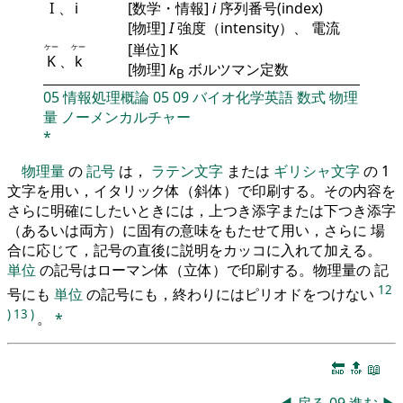
I
、
i
[数学・情報]
i
序列番号(index)
[物理]
I
強度（intensity）、 電流
[単位] K
ケー
ケー
K
、
k
[物理]
k
ボルツマン定数
B
05
情報処理概論
05
09
バイオ化学英語
数式
物理
量
ノーメンカルチャー
*
物理量
の
記号
は，
ラテン文字
または
ギリシャ文字
の 1
文字を用い，イタリック体（斜体）で印刷する。その内容を
さらに明確にしたいときには，上つき添字または下つき添字
（あるいは両方）に固有の意味をもたせて用い，さらに 場
合に応じて，記号の直後に説明をカッコに入れて加える。
単位
の記号はローマン体（立体）で印刷する。物理量の 記
12
号にも
単位
の記号にも，終わりにはピリオドをつけない
)
13
)
。
*
🔚
🔝
📖