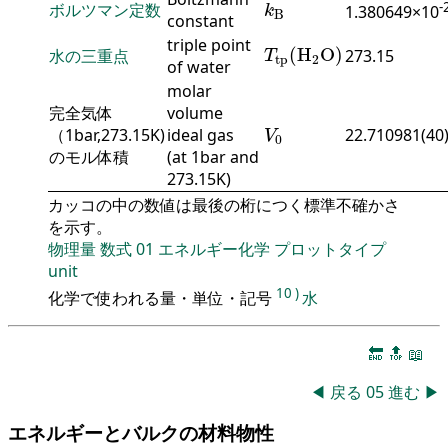
k
B
-
ボルツマン定数
1.380649×10
k
B
constant
T
tp
(
H
2
O
)
triple point
(
H
O
)
水の三重点
273.15
T
tp
2
of water
molar
完全気体
volume
V
0
（1bar,273.15K)
ideal gas
22.710981(40
V
0
のモル体積
(at 1bar and
273.15K)
カッコの中の数値は最後の桁につく標準不確かさ
を示す。
物理量
数式
01
エネルギー化学
プロットタイプ
unit
10
)
化学で使われる量・単位・記号
水
🔚
🔝
📖
◀
戻る
05
進む
▶
エネルギーとバルクの材料物性