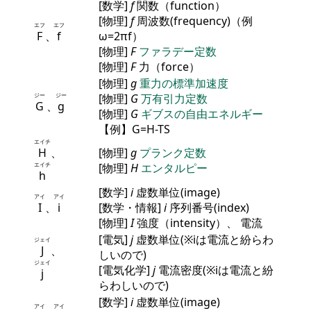
[数学]
f
関数（function）
[物理]
f
周波数(frequency)（例
エフ
エフ
F
、
f
ω=2πf）
[物理]
F
ファラデー定数
[物理]
F
力（force）
[物理]
g
重力の標準加速度
ジー
ジー
[物理]
G
万有引力定数
G
、
g
[物理]
G
ギブスの自由エネルギー
【例】G=H-TS
エイチ
H
、
[物理]
g
プランク定数
エイチ
[物理]
H
エンタルピー
h
[数学]
i
虚数単位(image)
アイ
アイ
I
、
i
[数学・情報]
i
序列番号(index)
[物理]
I
強度（intensity）、 電流
[電気]
j
虚数単位(※iは電流と紛らわ
ジェイ
J
、
しいので)
ジェイ
[電気化学]
j
電流密度(※iは電流と紛
j
らわしいので)
[数学]
i
虚数単位(image)
アイ
アイ