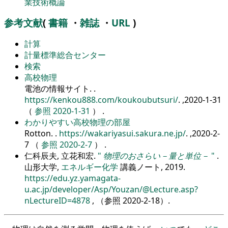
業技術概論
参考文献
(
書籍
・
雑誌
・
URL
)
計算
計量標準総合センター
検索
高校物理
電池の情報サイト.
.
https://kenkou888.com/koukoubutsuri/
. ,2020-1-31
（
参照 2020-1-31
） .
わかりやすい高校物理の部屋
Rotton.
.
https://wakariyasui.sakura.ne.jp/
. ,2020-2-
7 （
参照 2020-2-7
） .
仁科辰夫, 立花和宏.
物理のおさらい－量と単位－
.
山形大学,
エネルギー化学
講義ノート, 2019.
https://edu.yz.yamagata-
u.ac.jp/developer/Asp/Youzan/@Lecture.asp?
nLectureID=4878
, （参照
2020-2-18
）.