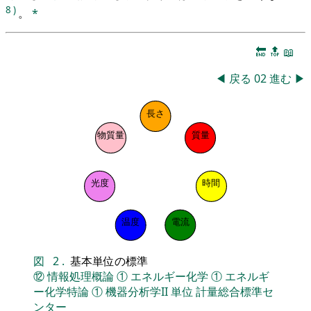
8
)
。
*
🔚
🔝
📖
◀
戻る
02
進む
▶
長さ
物質量
質量
光度
時間
温度
電流
図
2
.
基本単位の標準
⑫
情報処理概論
①
エネルギー化学
①
エネルギ
ー化学特論
①
機器分析学II
単位
計量総合標準セ
ンター