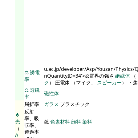
u.ac.jp/developer/Asp/Youzan/Physics/
⚖️
誘電
nQuantityID=34'>⚖️電界の強さ
絶縁体
（
率
ク
） 圧電体 （マイク、
スピーカー
） ・
⚖️
透磁
磁性体
率
屈折率
ガラス
プラスチック
反射
🌟
率、吸
光
鏡
色素材料
顔料
染料
収率、
（
透過率
h