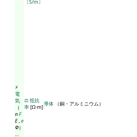
〔
S/m
〕
⚡
電
⚖️
抵抗
気
導体
（銅・アルミニウム）
率
[Ω·m]
（
n
F
E
,
e
Φ
）
…