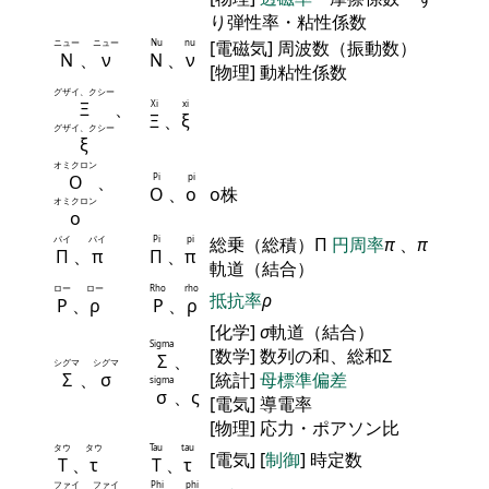
り弾性率・粘性係数
ニュー
ニュー
Nu
nu
[電磁気] 周波数（振動数）
Ν
、
ν
Ν
、
ν
[物理] 動粘性係数
グザイ、クシー
Ξ
、
Xi
xi
Ξ
、
ξ
グザイ、クシー
ξ
オミクロン
Ο
、
Pi
pi
Ο
、
ο
ο株
オミクロン
ο
パイ
パイ
Pi
pi
総乗（総積）Π
円周率
π
、
π
Π
、
π
Π
、
π
軌道（結合）
ロー
ロー
Rho
rho
抵抗率
ρ
Ρ
、
ρ
Ρ
、
ρ
[化学]
σ
軌道（結合）
Sigma
[数学] 数列の和、総和Σ
Σ
、
シグマ
シグマ
Σ
、
σ
[統計]
母標準偏差
sigma
σ
、ς
[電気] 導電率
[物理] 応力・ポアソン比
タウ
タウ
Tau
tau
[電気] [
制御
] 時定数
Τ
、
τ
Τ
、
τ
ファイ
ファイ
Phi
phi