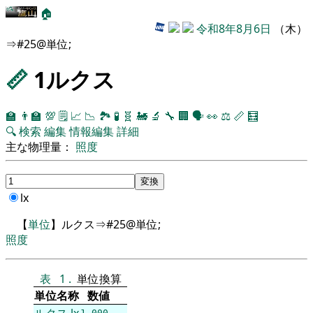
🏠
令和8年8月6日
（木）
⇒#25@単位;
📏
1ルクス
🏫
👨‍🏫
💯
🗒️
📈
📉
🏞
🧪
🧬
🚂
🔬
🔧
🏢
🗣️
👀
⚖️
📏
🧮
🔍
検索
編集
情報編集
詳細
主な物理量：
照度
lx
【
単位
】ルクス⇒#25@単位;
照度
表
1
.
単位換算
単位名称
数値
ルクス
lx
1.000