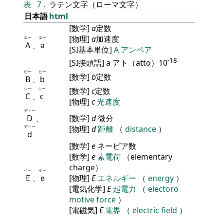
表
7
.
ラテン文字（ローマ文字）
日本語
html
[数学]
a
定数
[物理]
a
加速度
エー
エー
A
、
a
[SI基本単位]
A
アンペア
-18
[SI接頭語] a アト（atto）10
ビー
ビー
[数学]
b
定数
B
、
b
シー
シー
[数学]
c
定数
C
、
c
[物理]
c
光速度
ディー
D
、
[数学]
d
微分
ディー
[物理]
d
距離
（
distance
）
d
[数学]
e
ネーピア数
[数学]
e
素電荷
（elementary
charge）
イー
イー
E
、
e
[物理]
E
エネルギー
（
energy
）
[電気化学]
E
起電力
（
electoro
motive force
）
[電磁気]
E
電界
（
electric field
）