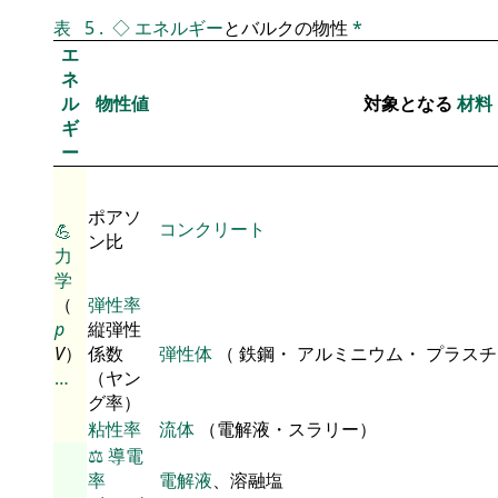
表
5
.
◇
エネルギー
とバルクの物性
*
エ
ネ
ル
物性値
対象となる
材料
ギ
ー
ポアソ
コンクリート
💪
ン比
力
学
（
弾性率
p
縦弾性
V
）
係数
弾性体
（ 鉄鋼・ アルミニウム・ プラス
…
（ヤン
グ率）
粘性率
流体
（電解液・スラリー）
⚖️
導電
率
電解液
、溶融塩