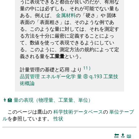
うに表現できると都合が良いのだが、有用な
量の中には必ずしも、それが可能でない量も
ある。例えば、
金属材料
の「硬さ」や 固体
表面の「表面粗さ」は、そのような例であ
る。このような量に対しては、それを測定す
る方法を十分に厳密に定義することによっ
て、数値を使って表現できるようにしてい
る。このように、測定方法の規約によって定
義される量を
工業量
という。
11
)
計量管理の基礎と応用 .より
品質管理
エネルギー化学
量
⑧
q.193
工業技
術概論
👨‍🏫
量の表現（物理量、工業量、単位）
このページは鷹山の
科学技術データベース
の
単位テーブ
ル
を参照しています。
性状
🔚
🔝
📖