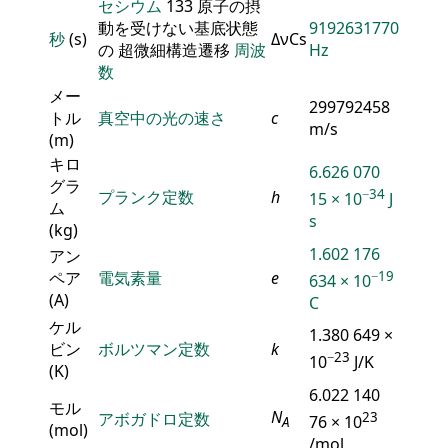
セシウム
133 原子の摂
動を受けない基底状態
9192631770
秒
(s)
ΔνCs
の 超微細構造遷移
周波
Hz
数
メー
299792458
トル
真空中の光の速さ
c
m/s
(m)
キロ
6.626 070
グラ
−34
プランク定数
h
15 × 10
J
ム
s
(kg)
1.602 176
アン
ペア
電気素量
e
−19
634 × 10
(A)
C
ケル
1.380 649 ×
ビン
ボルツマン定数
k
−23
10
J/K
(K)
6.022 140
モル
N
アボガドロ定数
23
76 × 10
A
(mol)
/mol