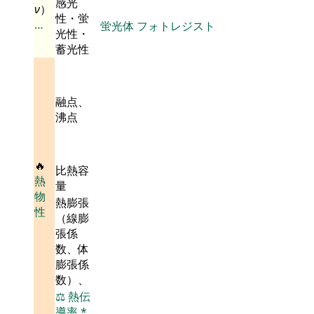
感光
ν
）
性・蛍
…
蛍光体
フォトレジスト
光性・
蓄光性
融点、
沸点
🔥
比熱容
熱
量
物
熱膨張
性
（線膨
張係
数、体
膨張係
数）、
⚖️
熱伝
導率
*