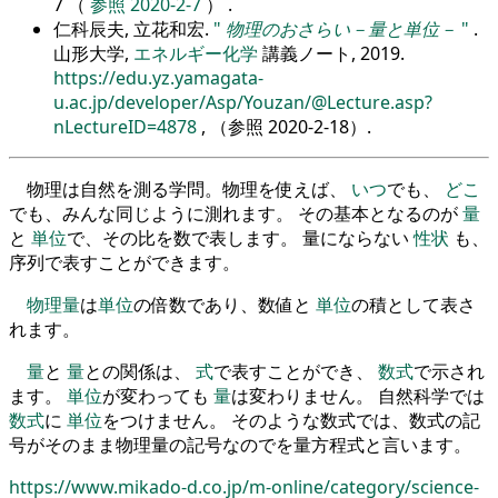
7 （
参照 2020-2-7
） .
仁科辰夫, 立花和宏.
物理のおさらい－量と単位－
.
山形大学,
エネルギー化学
講義ノート, 2019.
https://edu.yz.yamagata-
u.ac.jp/developer/Asp/Youzan/@Lecture.asp?
nLectureID=4878
, （参照
2020-2-18
）.
物理は自然を測る学問。物理を使えば、
いつ
でも、
どこ
でも、みんな同じように測れます。 その基本となるのが
量
と
単位
で、その比を数で表します。 量にならない
性状
も、
序列で表すことができます。
物理量
は
単位
の倍数であり、数値と
単位
の積として表さ
れます。
量
と
量
との関係は、
式
で表すことができ、
数式
で示され
ます。
単位
が変わっても
量
は変わりません。 自然科学では
数式
に
単位
をつけません。 そのような数式では、数式の記
号がそのまま物理量の記号なのでを量方程式と言います。
https://www.mikado-d.co.jp/m-online/category/science-