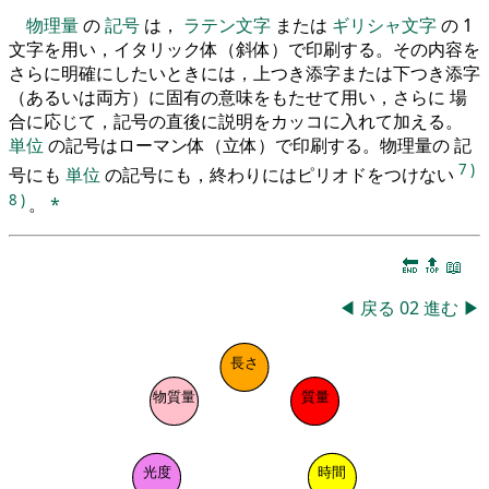
物理量
の
記号
は，
ラテン文字
または
ギリシャ文字
の 1
文字を用い，イタリック体（斜体）で印刷する。その内容を
さらに明確にしたいときには，上つき添字または下つき添字
（あるいは両方）に固有の意味をもたせて用い，さらに 場
合に応じて，記号の直後に説明をカッコに入れて加える。
単位
の記号はローマン体（立体）で印刷する。物理量の 記
7
)
号にも
単位
の記号にも，終わりにはピリオドをつけない
8
)
。
*
🔚
🔝
📖
◀
戻る
02
進む
▶
長さ
物質量
質量
光度
時間