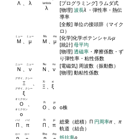
Λ
、
λ
[プログラミング] ラムダ式
lambda
λ
[物理]
波長
λ
・弾性率・熱伝
導率
[全般] 単位の接頭辞（マイク
ロ）
ミュー
ミュー
Mu
mu
[化学]化学ポテンシャル
μ
Μ
、
μ
Μ
、
μ
[統計]
母平均
[物理]
透磁率
・摩擦係数・ず
り弾性率・粘性係数
ニュー
ニュー
Nu
nu
[電磁気] 周波数（振動数）
Ν
、
ν
Ν
、
ν
[物理] 動粘性係数
グザイ、クシー
Ξ
、
Xi
xi
Ξ
、
ξ
グザイ、クシー
ξ
オミクロン
Ο
、
Pi
pi
Ο
、
ο
ο株
オミクロン
ο
パイ
パイ
Pi
pi
総乗（総積）Π
円周率
π
、
π
Π
、
π
Π
、
π
軌道（結合）
ロー
ロー
Rho
rho
抵抗率
ρ