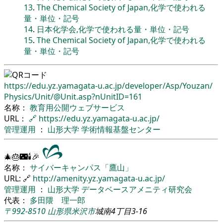
13
.
The Chemical Society of Japan,化学で使われる
量・単位・記号
14
.
日本化学会,化学で使われる量・単位・記号
15
.
The Chemical Society of Japan,化学で使われる
量・単位・記号
https://edu.yz.yamagata-u.ac.jp/
developer/
Asp/
Youzan/
Physics/
Unit/
@Unit.asp?nUnitID=161
名称：
教育用公開ウェブサービス
URL：
🔗
https://edu.yz.yamagata-u.ac.jp/
管理運用
：
山形大学
学術情報基盤センター
🎄🎂🌃🕯🎉
名称：
サイバーキャンパス「鷹山」
URL: 🔗
http://amenity.yz.yamagata-u.ac.jp/
管理運用
：
山形大学
データベースアメニティ研究会
代表：
多田隈 理一郎
〒992-8510
山形県
米沢市
城南4丁目3-16