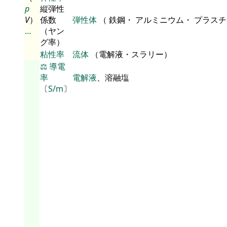
p
縦弾性
V
）
係数
弾性体
（ 鉄鋼・ アルミニウム・ プラス
…
（ヤン
グ率）
粘性率
流体
（電解液・スラリー）
⚖️
導電
率
電解液
、溶融塩
〔
S/m
〕