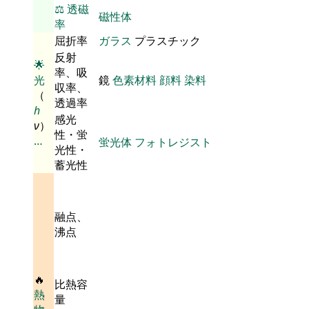
⚖️
透磁
磁性体
率
屈折率
ガラス
プラスチック
反射
🌟
率、吸
光
鏡
色素材料
顔料
染料
収率、
（
透過率
h
感光
ν
）
性・蛍
…
蛍光体
フォトレジスト
光性・
蓄光性
融点、
沸点
🔥
比熱容
熱
量