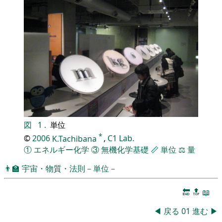
図
1
.
単位
*
©
2006
K.Tachibana
,
C1 Lab.
①
エネルギー化学
③
無機化学基礎
📏
単位
⚖️
量
👨‍🏫
宇宙・物質・法則－単位－
🔚
🔝
📖
◀
戻る
01
進む
▶