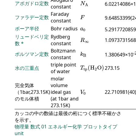
N
A
アボガドロ定数
6.02214086×
N
A
constant
F
Faraday
ファラデー定数
9.64853399(2
F
constant
a
0
ボーア半径
Bohr radius
a
5.2917720859
0
R
∞
リュードベリ定
Rydberg
1.0973731568
R
∞
数
*
constant
k
B
Boltzmann
-
ボルツマン定数
1.380649×10
k
B
constant
T
tp
(
H
2
O
)
triple point
(
H
O
)
水の三重点
273.15
T
tp
2
of water
molar
完全気体
volume
V
0
（1bar,273.15K)
ideal gas
22.710981(40
V
0
のモル体積
(at 1bar and
273.15K)
カッコの中の数値は最後の桁につく標準不確かさ
を示す。
物理量
数式
01
エネルギー化学
プロットタイプ
unit