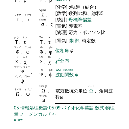
Ρ
、
ρ
Ρ
、
ρ
[化学]
σ
軌道（結合）
Sigma
[数学] 数列の和、総和Σ
Σ
、
シグマ
シグマ
Σ
、
σ
[統計]
母標準偏差
sigma
σ
、ς
[電気] 導電率
[物理] 応力・ポアソン比
タウ
タウ
Tau
tau
[電気] [
制御
] 時定数
Τ
、
τ
Τ
、
τ
ファイ
ファイ
Phi
phi
位相角
φ
Φ
、
φ
Φ
、
φ
カイ
カイ
Chi
chi
2
χ
分布
Χ
、
χ
Χ
、
χ
プサイ、プシー
Ψ
、
Psi
psi
Wave Function
Ψ
、
ψ
波動関数
ψ
プサイ、プシー
ψ
Omega
オーム
オメガ
オメガ
Ω
、
電気抵抗の単位
Ω
、角周波
Ω
、
ω
omega
数
ω
ω
05
情報処理概論
05
09
バイオ化学英語
数式
物理
量
ノーメンカルチャー
*
**