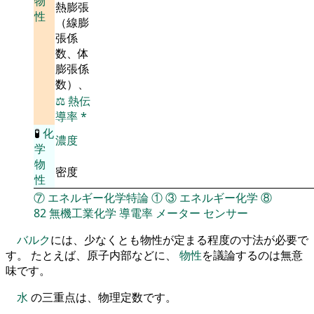
物
熱膨張
性
（線膨
張係
数、体
膨張係
数）、
⚖️
熱伝
導率
*
🧪
化
濃度
学
物
密度
性
⑦
エネルギー化学特論
①
③
エネルギー化学
⑧
82
無機工業化学
導電率
メーター
センサー
バルク
には、少なくとも物性が定まる程度の寸法が必要で
す。 たとえば、原子内部などに、
物性
を議論するのは無意
味です。
水
の三重点は、物理定数です。