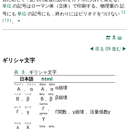
単位
の記号はローマン体（立体）で印刷する。物理量の 記
12
号にも
単位
の記号にも，終わりにはピリオドをつけない
)
13
)
。
*
🔚
🔝
📖
◀
戻る
09
進む
▶
ギリシャ文字
表
8
.
ギリシャ文字
日本語
html
アルファ
アルファ
Alpha
alpha
α崩壊
Α
、
α
Α
、
α
ベータ
ベータ
Beta
beta
β崩壊
Β
、
β
Β
、
β
Gamma
ガンマ
ガンマ
Γ
、
Γ
、
γ
Γ関数 、γ崩壊 、活量係数
γ
gamma
γ
デルタ
デルタ
Δ
、
δ
Delta
delta