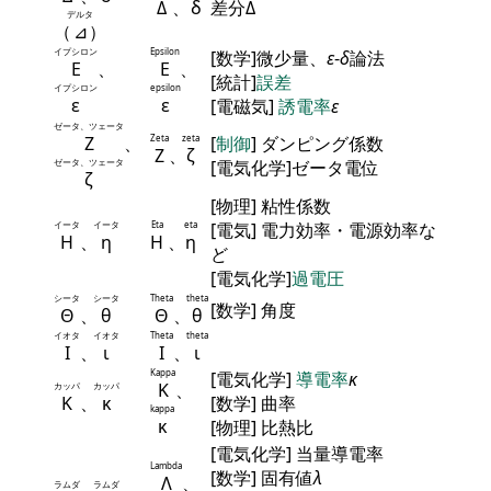
Δ
、
δ
差分Δ
デルタ
（
⊿
）
イプシロン
Epsilon
[数学]微少量、
ε
-
δ
論法
Ε
、
Ε
、
[統計]
誤差
イプシロン
epsilon
ε
ε
[電磁気]
誘電率
ε
ゼータ、ツェータ
Ζ
、
Zeta
zeta
[
制御
] ダンピング係数
Ζ
、
ζ
ゼータ、ツェータ
[電気化学]ゼータ電位
ζ
[物理] 粘性係数
イータ
イータ
Eta
eta
[電気] 電力効率・電源効率な
Η
、
η
Η
、
η
ど
[電気化学]
過電圧
シータ
シータ
Theta
theta
[数学] 角度
Θ
、
θ
Θ
、
θ
イオタ
イオタ
Theta
theta
Ι
、
ι
Ι
、
ι
Kappa
[電気化学]
導電率
κ
Κ
、
カッパ
カッパ
Κ
、
κ
[数学] 曲率
kappa
κ
[物理] 比熱比
[電気化学] 当量導電率
Lambda
[数学] 固有値
λ
Λ
、
ラムダ
ラムダ