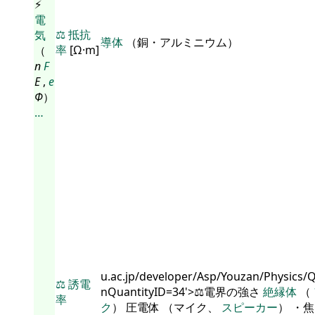
⚡
電
⚖️
抵抗
気
導体
（銅・アルミニウム）
率
[Ω·m]
（
n
F
E
,
e
Φ
）
…
u.ac.jp/developer/Asp/Youzan/Physics/
⚖️
誘電
nQuantityID=34'>⚖️電界の強さ
絶縁体
（
率
ク
） 圧電体 （マイク、
スピーカー
） ・