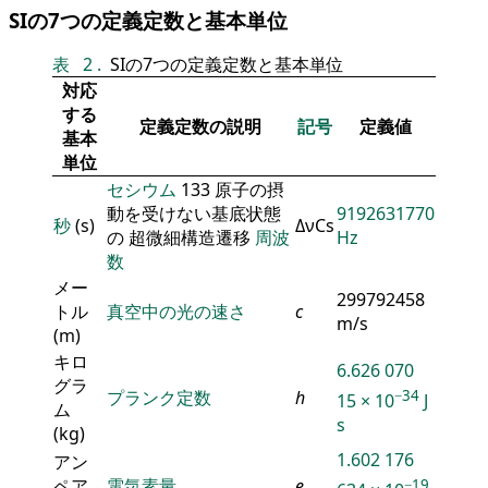
SIの7つの定義定数と基本単位
表
2
.
SIの7つの定義定数と基本単位
対応
する
定義定数の説明
記号
定義値
基本
単位
セシウム
133 原子の摂
動を受けない基底状態
9192631770
秒
(s)
ΔνCs
の 超微細構造遷移
周波
Hz
数
メー
299792458
トル
真空中の光の速さ
c
m/s
(m)
キロ
6.626 070
グラ
−34
プランク定数
h
15 × 10
J
ム
s
(kg)
1.602 176
アン
ペア
電気素量
e
−19