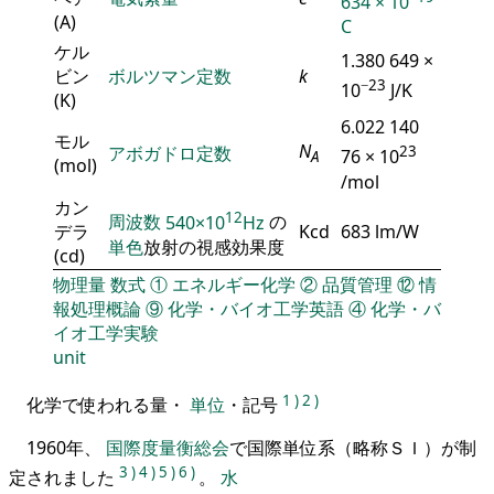
634 × 10
(A)
C
ケル
1.380 649 ×
ビン
ボルツマン定数
k
−23
10
J/K
(K)
6.022 140
モル
N
アボガドロ定数
23
76 × 10
A
(mol)
/mol
カン
12
周波数
540×10
Hz
の
デラ
Kcd
683 lm/W
単色
放射の視感効果度
(cd)
物理量
数式
①
エネルギー化学
②
品質管理
⑫
情
報処理概論
⑨
化学・バイオ工学英語
④
化学・バ
イオ工学実験
unit
1
)
2
)
化学で使われる量・
単位
・記号
1960年、
国際度量衡総会
で国際単位系（略称ＳＩ）が制
3
)
4
)
5
)
6
)
定されました
。
水