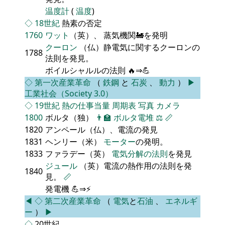
温度計
(
温度
)
◇
18世紀
熱素の否定
1760
ワット
（英）、 蒸気機関🚂を発明
クーロン
（仏）静電気に関するクーロンの
1788
法則を発見。
ボイルシャルルの法則 🔥⇒💪
◇
第一次産業革命
（
鉄鋼
と
石炭
、
動力
）
▶
工業社会（Society 3.0）
◇
19世紀
熱の仕事当量
周期表
写真
カメラ
1800
ボルタ（独）
👨‍🏫
ボルタ電堆
⚖️
📏
1820
アンペール（仏）、電流の発見
1831
ヘンリー（米）
モーター
の発明。
1833
ファラデー（英）
電気分解の法則
を発見
ジュール
（英）電流の熱作用の法則を発
1840
見。
📏
発電機 💪⇒⚡
◀
◇
第二次産業革命
（
電気
と
石油
、
エネルギ
ー
）
▶
◇
20世紀