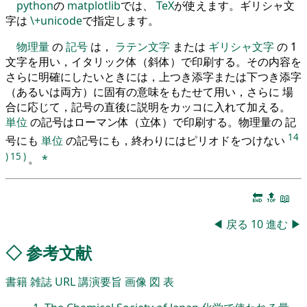
python
の
matplotlib
では、
TeX
が使えます。ギリシャ文
字は
\+unicode
で指定します。
物理量
の
記号
は，
ラテン文字
または
ギリシャ文字
の 1
文字を用い，イタリック体（斜体）で印刷する。その内容を
さらに明確にしたいときには，上つき添字または下つき添字
（あるいは両方）に固有の意味をもたせて用い，さらに 場
合に応じて，記号の直後に説明をカッコに入れて加える。
単位
の記号はローマン体（立体）で印刷する。物理量の 記
14
号にも
単位
の記号にも，終わりにはピリオドをつけない
)
15
)
。
*
🔚
🔝
📖
◀
戻る
10
進む
▶
◇
参考文献
書籍
雑誌
URL
講演要旨
画像
図
表