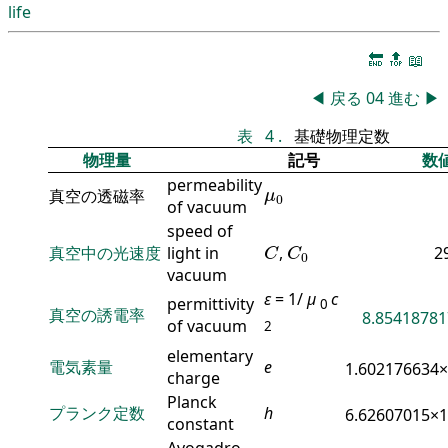
life
🔚
🔝
📖
◀
戻る
04
進む
▶
表
4
.
基礎物理定数
物理量
記号
数
permeability
μ
0
真空の透磁率
μ
0
of vacuum
speed of
C
C
0
真空中の光速度
light in
,
2
C
C
0
vacuum
ε
= 1/
μ
c
permittivity
0
真空の誘電率
8.85418781
of vacuum
2
elementary
電気素量
e
1.602176634
charge
Planck
プランク定数
h
6.62607015×
constant
Avogadro