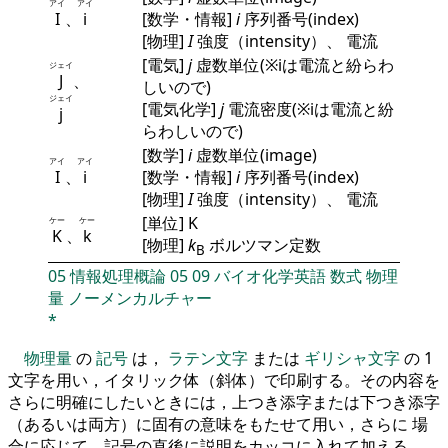
アイ
アイ
I
、
i
[数学・情報]
i
序列番号(index)
[物理]
I
強度（intensity）、 電流
[電気]
j
虚数単位(※iは電流と紛らわ
ジェイ
J
、
しいので)
ジェイ
[電気化学]
j
電流密度(※iは電流と紛
j
らわしいので)
[数学]
i
虚数単位(image)
アイ
アイ
I
、
i
[数学・情報]
i
序列番号(index)
[物理]
I
強度（intensity）、 電流
[単位] K
ケー
ケー
K
、
k
[物理]
k
ボルツマン定数
B
05
情報処理概論
05
09
バイオ化学英語
数式
物理
量
ノーメンカルチャー
*
物理量
の
記号
は，
ラテン文字
または
ギリシャ文字
の 1
文字を用い，イタリック体（斜体）で印刷する。その内容を
さらに明確にしたいときには，上つき添字または下つき添字
（あるいは両方）に固有の意味をもたせて用い，さらに 場
合に応じて，記号の直後に説明をカッコに入れて加える。