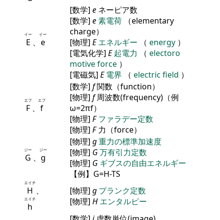
[数学]
e
ネーピア数
[数学]
e
素電荷
（elementary
charge）
イー
イー
E
、
e
[物理]
E
エネルギー
（
energy
）
[電気化学]
E
起電力
（
electoro
motive force
）
[電磁気]
E
電界
（
electric field
）
[数学]
f
関数（function）
[物理]
f
周波数(frequency)（例
エフ
エフ
F
、
f
ω=2πf）
[物理]
F
ファラデー定数
[物理]
F
力（force）
[物理]
g
重力の標準加速度
ジー
ジー
[物理]
G
万有引力定数
G
、
g
[物理]
G
ギブスの自由エネルギー
【例】G=H-TS
エイチ
H
、
[物理]
g
プランク定数
エイチ
[物理]
H
エンタルピー
h
[数学]
i
虚数単位(image)