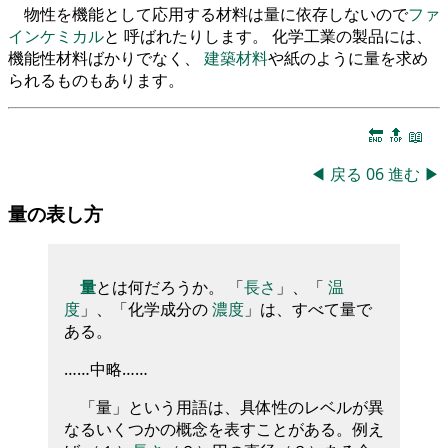
物性を機能として応用する材料は量に依存しないので
ファ
インケミカル
と 呼ばれたりします。 化学工業の製品には、
機能性材料ばかりでなく、
建築材料
や紙のように量を求め
られるものもあります。
🔚
🔝
📖
◀
戻る
06
進む
▶
量の表し方
量
とは何だろうか。 「
長さ
」、「
温
度
」、「化学成分の
濃度
」は、すべて量で
ある。
……中略……
「量」という用語は、具体性のレベルが異
なるいくつかの概念を表すことがある。例え