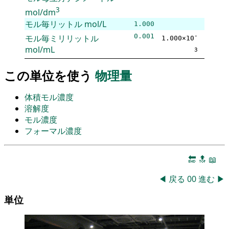
3
mol/dm
モル毎リットル
mol/L
1.000
0.001
モル毎ミリリットル
-
1.000×10
mol/mL
3
この単位を使う
物理量
体積モル濃度
溶解度
モル濃度
フォーマル濃度
🔚
🔝
📖
◀
戻る
00
進む
▶
単位