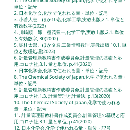
1
.
The Chemical Society of Japan,化学で使われる量・
単位・記号
2
.
日本化学会,化学で使われる量・単位・記号
3
.
小菅人慈 ほか10名,化学工学,実教出版,2.1. 単位と
有効数字(2023)
4
.
川崎順二郎 種茂豊一,化学工学,実教出版,2.1. 単位
と有効数字, 30(2002)
5
.
堀桂太郎、ほか９名,工業情報数理,実教出版,10.1. 単
位と数理処理(2023)
6
.
計量管理新教科書作成委員会,計量管理の基礎と応
用,コロナ社,3.1. 量と単位, p.41(2020)
7
.
日本化学会,化学で使われる量・単位・記号
8
.
The Chemical Society of Japan,化学で使われる量・
単位・記号
9
.
計量管理新教科書作成委員会,計量管理の基礎と応
用,コロナ社,1.3. 計量管理と計量法, p.13(2020)
10
.
The Chemical Society of Japan,化学で使われる
量・単位・記号
11
.
計量管理新教科書作成委員会,計量管理の基礎と応
用,コロナ社,3.1. 量と単位, p.41(2020)
12
.
日本化学会,化学で使われる量・単位・記号