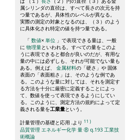
ば （１）
長さ
（２）円の直径（３）ある金
属シリンダの直径は、すべて長さの次元を持
つ量であるが、具体性のレベルが異なる。
実際の測定の対象となるのは、（３）のよう
に具体化され特定の値を持つ量である。
「
数値
×
単位
」で表現できる量は、一般
に
物理量
といわれる。すべての量をこのよ
うに表現できると都合が良いのだが、有用な
量の中には必ずしも、それが可能でない量も
ある。例えば、
金属材料
の「硬さ」や 固体
表面の「表面粗さ」は、そのような例であ
る。このような量に対しては、それを測定す
る方法を十分に厳密に定義することによっ
て、数値を使って表現できるようにしてい
る。このように、測定方法の規約によって定
義される量を
工業量
という。
11
)
計量管理の基礎と応用 .より
品質管理
エネルギー化学
量
⑧
q.193
工業技
術概論