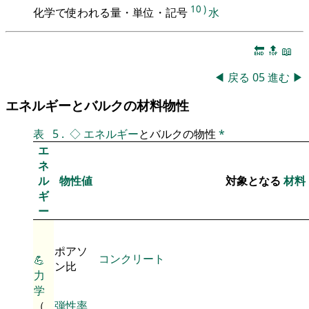
10
)
化学で使われる量・単位・記号
水
🔚
🔝
📖
◀
戻る
05
進む
▶
エネルギーとバルクの材料物性
表
5
.
◇
エネルギー
とバルクの物性
*
エ
ネ
ル
物性値
対象となる
材料
ギ
ー
ポアソ
コンクリート
💪
ン比
力
学
（
弾性率