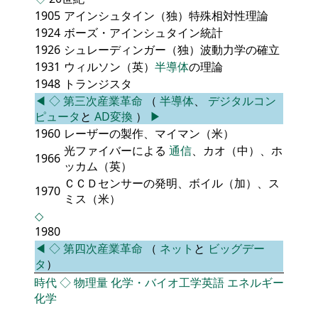
1905
アインシュタイン（独）特殊相対性理論
1924
ボーズ・アインシュタイン統計
1926
シュレーディンガー（独）波動力学の確立
1931
ウィルソン（英）
半導体
の理論
1948
トランジスタ
◀
◇
第三次産業革命
（
半導体
、
デジタルコン
ピュータ
と
AD変換
）
▶
1960
レーザーの製作、マイマン（米）
光ファイバーによる
通信
、カオ（中）、ホ
1966
ッカム（英）
ＣＣＤセンサーの発明、ボイル（加）、ス
1970
ミス（米）
◇
1980
◀
◇
第四次産業革命
（
ネット
と
ビッグデー
タ
）
時代
◇
物理量
化学・バイオ工学英語
エネルギー
化学