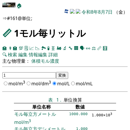
🏠
令和8年8月7日
（金）
⇒#161@単位;
📏
1モル毎リットル
🏫
👨‍🏫
💯
🗒️
📈
📉
🏞
🧪
🧬
🚂
🔬
🔧
🏢
🗣️
👀
⚖️
📏
🧮
🔍
検索
編集
情報編集
詳細
主な物理量：
体積モル濃度
3
3
mol/m
mol/dm
mol/L
mol/mL
表
1
.
単位換算
単位名称
数値
モル毎立方メートル
1000.000
3
1.000×10
3
mol/m
モル毎立方デシメートル
1.000