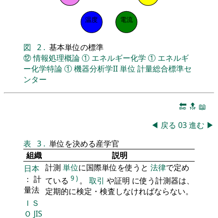
温度
電流
図
2
.
基本単位の標準
⑫
情報処理概論
①
エネルギー化学
①
エネルギ
ー化学特論
①
機器分析学II
単位
計量総合標準セ
ンター
🔚
🔝
📖
◀
戻る
03
進む
▶
表
3
.
単位を決める産学官
組織
説明
計測
単位
に国際単位を使うと
法律
で定め
日本
： 計
9
)
ている
。
取引
や証明 に使う計測器は、
量法
定期的に検定・検査しなければならない。
ＩＳ
Ｏ
JIS