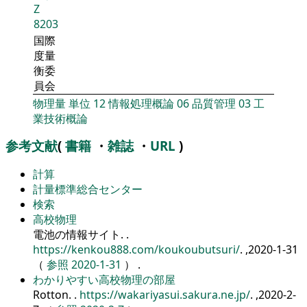
Z
8203
国際
度量
衡委
員会
物理量
単位
12
情報処理概論
06
品質管理
03
工
業技術概論
参考文献
(
書籍
・
雑誌
・
URL
)
計算
計量標準総合センター
検索
高校物理
電池の情報サイト.
.
https://kenkou888.com/koukoubutsuri/
. ,2020-1-31
（
参照 2020-1-31
） .
わかりやすい高校物理の部屋
Rotton.
.
https://wakariyasui.sakura.ne.jp/
. ,2020-2-