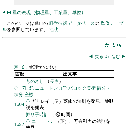
👨‍🏫
量の表現（物理量、工業量、単位）
このページは鷹山の
科学技術データベース
の
単位テーブ
ル
を参照しています。
性状
🔚
🔝
📖
◀
戻る
07
進む
▶
表
6
.
物理学の歴史
西暦
出来事
ものさし
（
長さ
）
◇
17世紀
ニュートン力学
バロック美術
微分・
積分
座標
◇
ガリレイ（伊）落体の法則を発見、地動
1604
説を発表。
振り子時計
（ ⏱ 時間）
◇
ニュートン
（英）、万有引力の法則を
1687
発見。