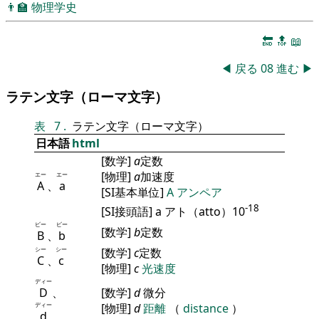
👨‍🏫
物理学史
🔚
🔝
📖
◀
戻る
08
進む
▶
ラテン文字（ローマ文字）
表
7
.
ラテン文字（ローマ文字）
日本語
html
[数学]
a
定数
[物理]
a
加速度
エー
エー
A
、
a
[SI基本単位]
A
アンペア
-18
[SI接頭語] a アト（atto）10
ビー
ビー
[数学]
b
定数
B
、
b
シー
シー
[数学]
c
定数
C
、
c
[物理]
c
光速度
ディー
D
、
[数学]
d
微分
ディー
[物理]
d
距離
（
distance
）
d