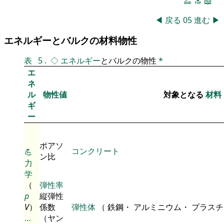
🔚
🔝
📖
◀
戻る
05
進む
▶
エネルギーとバルクの材料物性
表
5
.
◇
エネルギー
とバルクの物性
*
エ
ネ
ル
物性値
対象となる
材料
ギ
ー
ポアソ
コンクリート
💪
ン比
力
学
（
弾性率
p
縦弾性
V
）
係数
弾性体
（ 鉄鋼・ アルミニウム・ プラス
…
（ヤン