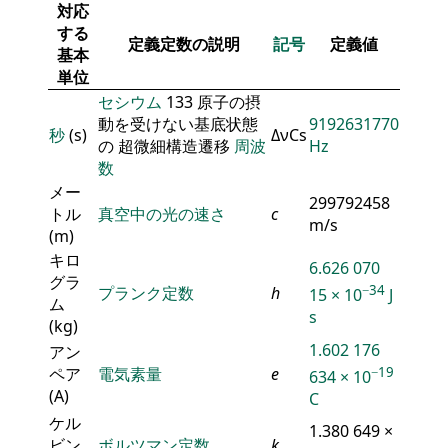
対応
する
定義定数の説明
記号
定義値
基本
単位
セシウム
133 原子の摂
動を受けない基底状態
9192631770
秒
(s)
ΔνCs
の 超微細構造遷移
周波
Hz
数
メー
299792458
トル
真空中の光の速さ
c
m/s
(m)
キロ
6.626 070
グラ
−34
プランク定数
h
15 × 10
J
ム
s
(kg)
1.602 176
アン
ペア
電気素量
e
−19
634 × 10
(A)
C
ケル
1.380 649 ×
ビン
ボルツマン定数
k