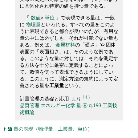
に具体化され特定の値を持つ量である。
「
数値
×
単位
」で表現できる量は、一般
に
物理量
といわれる。すべての量をこのよ
うに表現できると都合が良いのだが、有用な
量の中には必ずしも、それが可能でない量も
ある。例えば、
金属材料
の「硬さ」や 固体
表面の「表面粗さ」は、そのような例であ
る。このような量に対しては、それを測定す
る方法を十分に厳密に定義することによっ
て、数値を使って表現できるようにしてい
る。このように、測定方法の規約によって定
義される量を
工業量
という。
11
)
計量管理の基礎と応用 .より
品質管理
エネルギー化学
量
⑧
q.193
工業技
術概論
👨‍🏫
量の表現（物理量、工業量、単位）