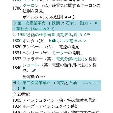
クーロン
（仏）静電気に関するクーロンの
1788
法則を発見。
ボイルシャルルの法則 🔥⇒💪
◇
第一次産業革命
（
鉄鋼
と
石炭
、
動力
）
▶
工業社会（Society 3.0）
◇
19世紀
熱の仕事当量
周期表
写真
カメラ
1800
ボルタ（独）
👨‍🏫
ボルタ電堆
⚖️
📏
1820
アンペール（仏）、電流の発見
1831
ヘンリー（米）
モーター
の発明。
1833
ファラデー（英）
電気分解の法則
を発見
ジュール
（英）電流の熱作用の法則を発
1840
見。
📏
発電機 💪⇒⚡
◀
◇
第二次産業革命
（
電気
と
石油
、
エネルギ
ー
）
▶
◇
20世紀
1905
アインシュタイン（独）特殊相対性理論
1924
ボーズ・アインシュタイン統計
1926
シュレーディンガー（独）波動力学の確立