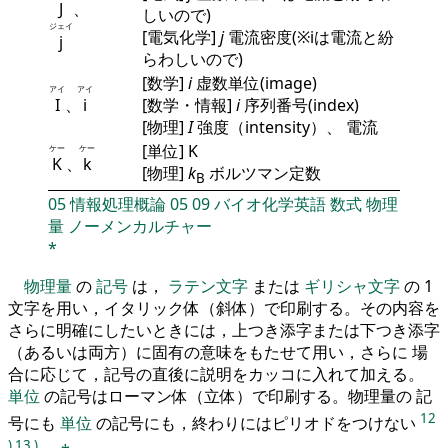
J
、
しいので)
ジェイ
[電気化学]
j
電流密度(※iは電流と紛
j
らわしいので)
[数学]
i
虚数単位(image)
アイ
アイ
I
、
i
[数学・情報]
i
序列番号(index)
[物理]
I
強度（intensity）、 電流
[単位] K
ケー
ケー
K
、
k
[物理]
k
ボルツマン定数
B
05
情報処理概論
05
09
バイオ化学英語
数式
物理
量
ノーメンカルチャー
*
物理量
の
記号
は，
ラテン文字
または
ギリシャ文字
の 1
文字を用い，イタリック体（斜体）で印刷する。その内容を
さらに明確にしたいときには，上つき添字または下つき添字
（あるいは両方）に固有の意味をもたせて用い，さらに 場
合に応じて，記号の直後に説明をカッコに入れて加える。
単位
の記号はローマン体（立体）で印刷する。物理量の 記
12
号にも
単位
の記号にも，終わりにはピリオドをつけない
)
13
)