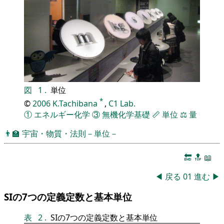
図
1
.
単位
*
©
2006
K.Tachibana
,
C1 Lab.
①
エネルギー化学
③
無機化学基礎
📏
単位
⚖️
量
👨‍🏫
宇宙・物質・法則－単位－
🔚
🔝
📖
◀
戻る
01
進む
▶
SIの7つの定義定数と基本単位
表
2
.
SIの7つの定義定数と基本単位