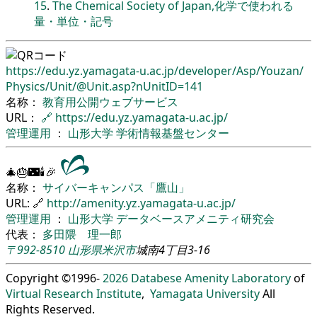
15
.
The Chemical Society of Japan,化学で使われる
量・単位・記号
https://edu.yz.yamagata-u.ac.jp/
developer/
Asp/
Youzan/
Physics/
Unit/
@Unit.asp?nUnitID=141
名称：
教育用公開ウェブサービス
URL：
🔗
https://edu.yz.yamagata-u.ac.jp/
管理運用
：
山形大学
学術情報基盤センター
🎄🎂🌃🕯🎉
名称：
サイバーキャンパス「鷹山」
URL: 🔗
http://amenity.yz.yamagata-u.ac.jp/
管理運用
：
山形大学
データベースアメニティ研究会
代表：
多田隈 理一郎
〒992-8510
山形県
米沢市
城南4丁目3-16
Copyright ©1996-
2026
Databese Amenity Laboratory
of
Virtual Research Institute
,
Yamagata University
All
Rights Reserved.