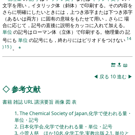
文字を用い，イタリック体（斜体）で印刷する。その内容を
さらに明確にしたいときには，上つき添字または下つき添字
（あるいは両方）に固有の意味をもたせて用い，さらに 場
合に応じて，記号の直後に説明をカッコに入れて加える。
単位
の記号はローマン体（立体）で印刷する。物理量の 記
14
号にも
単位
の記号にも，終わりにはピリオドをつけない
)
15
)
。
*
🔚
🔝
📖
◀
戻る
10
進む
▶
◇
参考文献
書籍
雑誌
URL
講演要旨
画像
図
表
1
.
The Chemical Society of Japan,化学で使われる量・
単位・記号
2
.
日本化学会,化学で使われる量・単位・記号
3
.
小菅人慈 ほか10名,化学工学,実教出版,2.1. 単位と