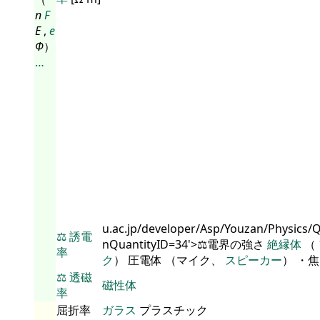
n
F
E
,
e
Φ
）
…
u.ac.jp/developer/Asp/Youzan/Physics/
⚖️
誘電
nQuantityID=34'>⚖️電界の強さ
絶縁体
（
率
ク
） 圧電体 （マイク、
スピーカー
） ・
⚖️
透磁
磁性体
率
屈折率
ガラス
プラスチック