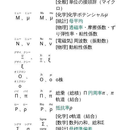
[全般] 単位の接頭辞（マイク
ロ）
ミュー
ミュー
Mu
mu
[化学]化学ポテンシャル
μ
Μ
、
μ
Μ
、
μ
[統計]
母平均
[物理]
透磁率
・摩擦係数・ず
り弾性率・粘性係数
ニュー
ニュー
Nu
nu
[電磁気] 周波数（振動数）
Ν
、
ν
Ν
、
ν
[物理] 動粘性係数
グザイ、クシー
Ξ
、
Xi
xi
Ξ
、
ξ
グザイ、クシー
ξ
オミクロン
Ο
、
Pi
pi
Ο
、
ο
ο株
オミクロン
ο
パイ
パイ
Pi
pi
総乗（総積）Π
円周率
π
、
π
Π
、
π
Π
、
π
軌道（結合）
ロー
ロー
Rho
rho
抵抗率
ρ
Ρ
、
ρ
Ρ
、
ρ
[化学]
σ
軌道（結合）
Sigma
[数学] 数列の和、総和Σ
Σ
、
シグマ
シグマ
Σ
、
σ
[統計]
母標準偏差
sigma