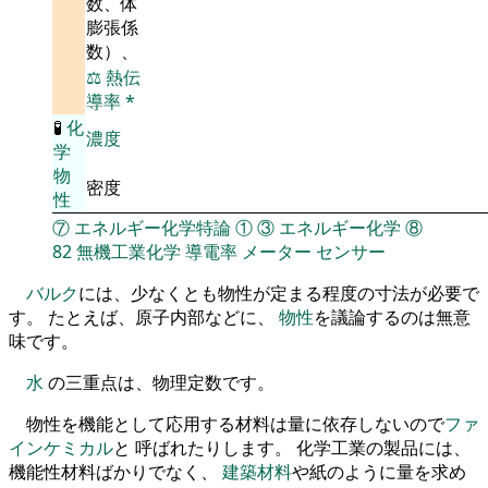
数、体
膨張係
数）、
⚖️
熱伝
導率
*
🧪
化
濃度
学
物
密度
性
⑦
エネルギー化学特論
①
③
エネルギー化学
⑧
82
無機工業化学
導電率
メーター
センサー
バルク
には、少なくとも物性が定まる程度の寸法が必要で
す。 たとえば、原子内部などに、
物性
を議論するのは無意
味です。
水
の三重点は、物理定数です。
物性を機能として応用する材料は量に依存しないので
ファ
インケミカル
と 呼ばれたりします。 化学工業の製品には、
機能性材料ばかりでなく、
建築材料
や紙のように量を求め