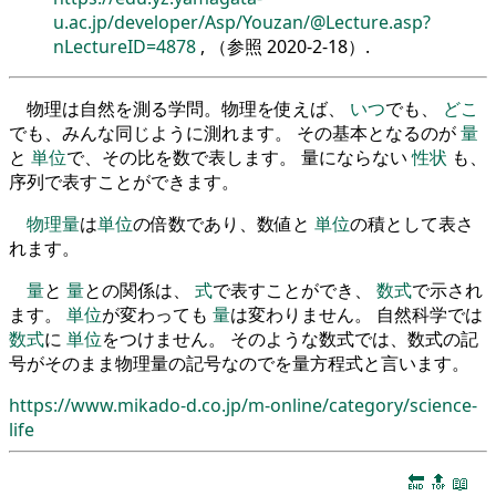
u.ac.jp/developer/Asp/Youzan/@Lecture.asp?
nLectureID=4878
, （参照
2020-2-18
）.
物理は自然を測る学問。物理を使えば、
いつ
でも、
どこ
でも、みんな同じように測れます。 その基本となるのが
量
と
単位
で、その比を数で表します。 量にならない
性状
も、
序列で表すことができます。
物理量
は
単位
の倍数であり、数値と
単位
の積として表さ
れます。
量
と
量
との関係は、
式
で表すことができ、
数式
で示され
ます。
単位
が変わっても
量
は変わりません。 自然科学では
数式
に
単位
をつけません。 そのような数式では、数式の記
号がそのまま物理量の記号なのでを量方程式と言います。
https://www.mikado-d.co.jp/m-online/category/science-
life
🔚
🔝
📖