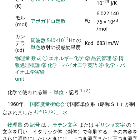
−23
10
J/K
(K)
6.022 140
モル
N
アボガドロ定数
23
76 × 10
A
(mol)
/mol
カン
12
周波数
540×10
Hz
の
デラ
Kcd
683 lm/W
単色
放射の視感効果度
(cd)
物理量
数式
①
エネルギー化学
②
品質管理
⑫
情
報処理概論
⑨
化学・バイオ工学英語
④
化学・バ
イオ工学実験
unit
1
)
2
)
化学で使われる量・
単位
・記号
1960年、
国際度量衡総会
で国際単位系（略称ＳＩ）が制
3
)
4
)
5
)
6
)
定されました
。
水
物理量
の
記号
は，
ラテン文字
または
ギリシャ文字
の 1
文字を用い，イタリック体（斜体）で印刷する。その内容を
さらに明確にしたいときには，上つき添字または下つき添字