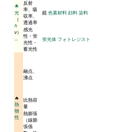
反射
🌟
率、吸
光
鏡
色素材料
顔料
染料
収率、
（
透過率
h
感光
ν
）
性・蛍
…
蛍光体
フォトレジスト
光性・
蓄光性
融点、
沸点
🔥
比熱容
熱
量
物
熱膨張
性
（線膨
張係