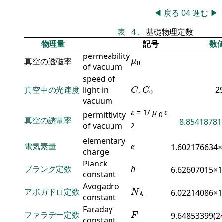
◀
戻る
04
進む
▶
表
4
.
基礎物理定数
物理量
記号
数
permeability
μ
0
真空の透磁率
μ
0
of vacuum
speed of
C
C
0
真空中の光速度
light in
,
2
C
C
0
vacuum
ε
= 1/
μ
c
permittivity
0
真空の誘電率
8.85418781
of vacuum
2
elementary
電気素量
e
1.602176634
charge
Planck
プランク定数
h
6.62607015×
constant
N
A
Avogadro
アボガドロ定数
6.02214086×
N
A
constant
F
Faraday
ファラデー定数
9.64853399(2
F
constant