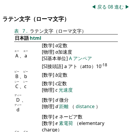
◀
戻る
08
進む
▶
ラテン文字（ローマ文字）
表
7
.
ラテン文字（ローマ文字）
日本語
html
[数学]
a
定数
[物理]
a
加速度
エー
エー
A
、
a
[SI基本単位]
A
アンペア
-18
[SI接頭語] a アト（atto）10
ビー
ビー
[数学]
b
定数
B
、
b
シー
シー
[数学]
c
定数
C
、
c
[物理]
c
光速度
ディー
D
、
[数学]
d
微分
ディー
[物理]
d
距離
（
distance
）
d
[数学]
e
ネーピア数
[数学]
e
素電荷
（elementary
charge）
イー
イー