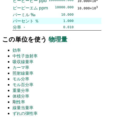
ピーピービー
ppb
10.000×10
ピーピーエム
ppm
10000.000
3
10.000×10
パーミル
‰
10.000
パーセント
％
1.000
分率
・
0.010
この単位を使う
物理量
効率
中性子放射率
吸収線量率
カーマ率
照射線量率
モル分率
モル百分率
重量分率
体積分率
剛性率
線量当量率
ずれの弾性率