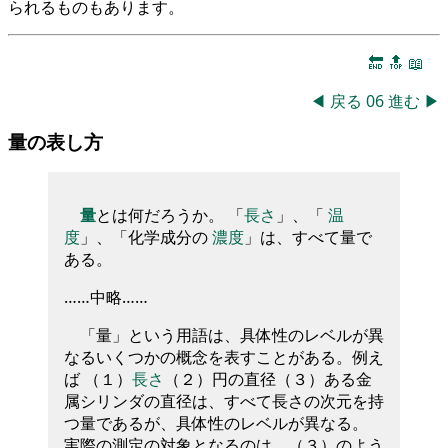
られるものもあります。
🔚
🔝
📖
◀
戻る
06
進む
▶
量の表し方
量
とは何だろうか。 「
長さ
」、「
温
度
」、「化学成分の
濃度
」は、すべて量で
ある。
……中略……
「量」という用語は、具体性のレベルが異
なるいくつかの概念を表すことがある。例え
ば （１）
長さ
（２）円の直径（３）ある金
属シリンダの直径は、すべて長さの次元を持
つ量であるが、具体性のレベルが異なる。
実際の測定の対象となるのは、（３）のよう