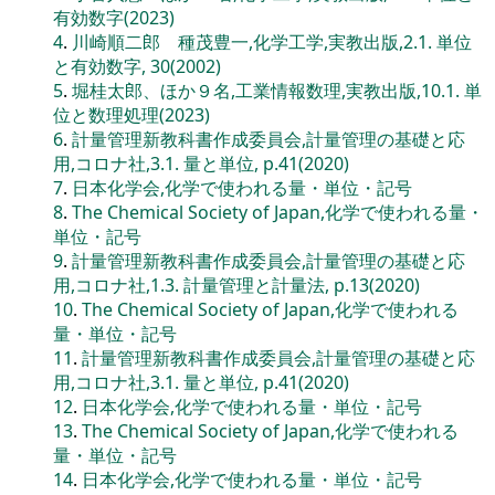
有効数字(2023)
4
.
川崎順二郎 種茂豊一,化学工学,実教出版,2.1. 単位
と有効数字, 30(2002)
5
.
堀桂太郎、ほか９名,工業情報数理,実教出版,10.1. 単
位と数理処理(2023)
6
.
計量管理新教科書作成委員会,計量管理の基礎と応
用,コロナ社,3.1. 量と単位, p.41(2020)
7
.
日本化学会,化学で使われる量・単位・記号
8
.
The Chemical Society of Japan,化学で使われる量・
単位・記号
9
.
計量管理新教科書作成委員会,計量管理の基礎と応
用,コロナ社,1.3. 計量管理と計量法, p.13(2020)
10
.
The Chemical Society of Japan,化学で使われる
量・単位・記号
11
.
計量管理新教科書作成委員会,計量管理の基礎と応
用,コロナ社,3.1. 量と単位, p.41(2020)
12
.
日本化学会,化学で使われる量・単位・記号
13
.
The Chemical Society of Japan,化学で使われる
量・単位・記号
14
.
日本化学会,化学で使われる量・単位・記号