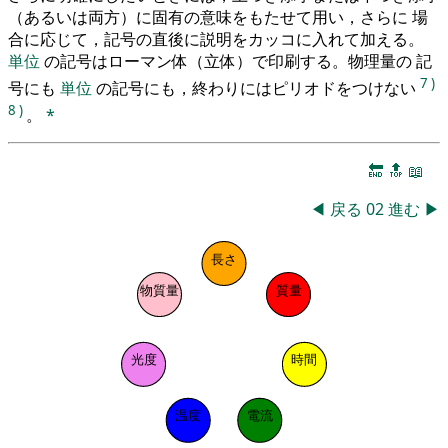
（あるいは両方）に固有の意味をもたせて用い，さらに 場
合に応じて，記号の直後に説明をカッコに入れて加える。
単位
の記号はローマン体（立体）で印刷する。物理量の 記
7
)
号にも
単位
の記号にも，終わりにはピリオドをつけない
8
)
。
*
🔚
🔝
📖
◀
戻る
02
進む
▶
長さ
物質量
質量
光度
時間
温度
電流