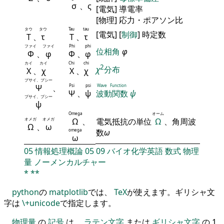
σ
、ς
[電気] 導電率
[物理] 応力・ポアソン比
タウ
タウ
Tau
tau
[電気] [
制御
] 時定数
Τ
、
τ
Τ
、
τ
ファイ
ファイ
Phi
phi
位相角
φ
Φ
、
φ
Φ
、
φ
カイ
カイ
Chi
chi
2
χ
分布
Χ
、
χ
Χ
、
χ
プサイ、プシー
Ψ
、
Psi
psi
Wave Function
Ψ
、
ψ
波動関数
ψ
プサイ、プシー
ψ
Omega
オーム
オメガ
オメガ
Ω
、
電気抵抗の単位
Ω
、角周波
Ω
、
ω
omega
数
ω
ω
05
情報処理概論
05
09
バイオ化学英語
数式
物理
量
ノーメンカルチャー
*
**
python
の
matplotlib
では、
TeX
が使えます。ギリシャ文
字は
\+unicode
で指定します。
物理量
の
記号
は，
ラテン文字
または
ギリシャ文字
の 1