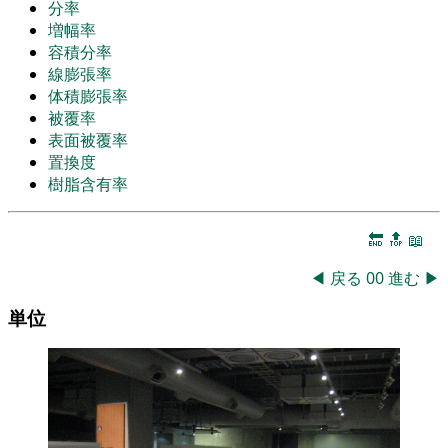
分率
増幅率
容積分率
線膨張率
体積膨張率
被覆率
表面被覆率
置換度
樹脂含有率
🔚
🔝
📖
◀
戻る
00
進む
▶
単位