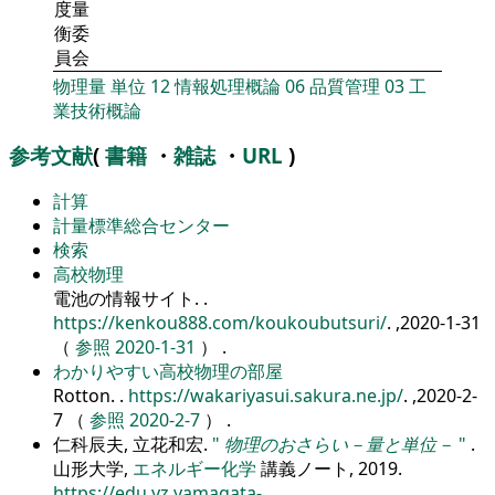
度量
衡委
員会
物理量
単位
12
情報処理概論
06
品質管理
03
工
業技術概論
参考文献
(
書籍
・
雑誌
・
URL
)
計算
計量標準総合センター
検索
高校物理
電池の情報サイト.
.
https://kenkou888.com/koukoubutsuri/
. ,2020-1-31
（
参照 2020-1-31
） .
わかりやすい高校物理の部屋
Rotton.
.
https://wakariyasui.sakura.ne.jp/
. ,2020-2-
7 （
参照 2020-2-7
） .
仁科辰夫, 立花和宏.
物理のおさらい－量と単位－
.
山形大学,
エネルギー化学
講義ノート, 2019.
https://edu.yz.yamagata-