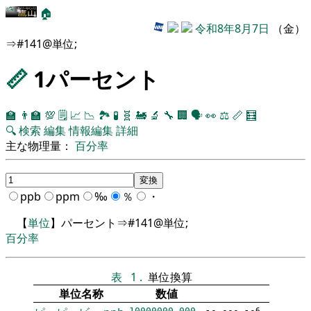
🏠
令和8年8月7日
（金）
⇒#141@単位;
📏
1パーセント
🏫
👨‍🏫
💯
🗒️
📈
📉
🏞
🧪
🧬
🚂
🔬
🔧
🏢
🗣️
👀
⚖️
📏
🧮
🔍
検索
編集
情報編集
詳細
主な物理量：
百分率
ppb
ppm
‰
％
・
【
単位
】パーセント⇒#141@単位;
百分率
表
1
.
単位換算
単位名称
数値
10000000.000
6