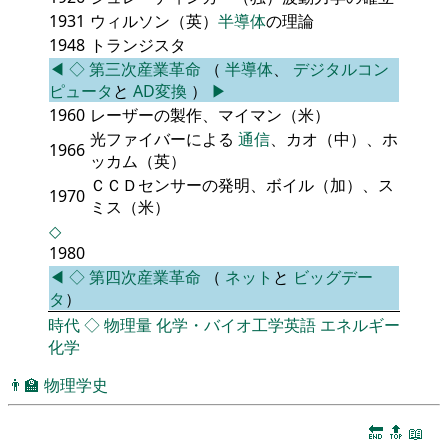
1931
ウィルソン（英）
半導体
の理論
1948
トランジスタ
◀
◇
第三次産業革命
（
半導体
、
デジタルコン
ピュータ
と
AD変換
）
▶
1960
レーザーの製作、マイマン（米）
光ファイバーによる
通信
、カオ（中）、ホ
1966
ッカム（英）
ＣＣＤセンサーの発明、ボイル（加）、ス
1970
ミス（米）
◇
1980
◀
◇
第四次産業革命
（
ネット
と
ビッグデー
タ
）
時代
◇
物理量
化学・バイオ工学英語
エネルギー
化学
👨‍🏫
物理学史
🔚
🔝
📖