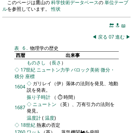
このページは鷹山の
科学技術データベース
の
単位テーブ
ル
を参照しています。
性状
🔚
🔝
📖
◀
戻る
07
進む
▶
表
6
.
物理学の歴史
西暦
出来事
ものさし
（
長さ
）
◇
17世紀
ニュートン力学
バロック美術
微分・
積分
座標
◇
ガリレイ（伊）落体の法則を発見、地動
1604
説を発表。
振り子時計
（ ⏱ 時間）
◇
ニュートン
（英）、万有引力の法則を
1687
発見。
温度計
(
温度
)
◇
18世紀
熱素の否定
1760
ワット
（英）、 蒸気機関🚂を発明