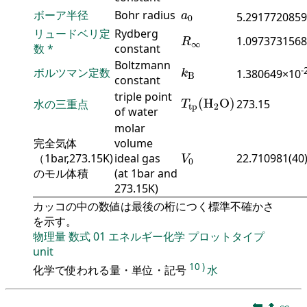
a
0
ボーア半径
Bohr radius
a
5.2917720859
0
R
∞
リュードベリ定
Rydberg
1.0973731568
R
∞
数
*
constant
k
B
Boltzmann
-
ボルツマン定数
1.380649×10
k
B
constant
T
tp
(
H
2
O
)
triple point
(
H
O
)
水の三重点
273.15
T
tp
2
of water
molar
完全気体
volume
V
0
（1bar,273.15K)
ideal gas
22.710981(40
V
0
のモル体積
(at 1bar and
273.15K)
カッコの中の数値は最後の桁につく標準不確かさ
を示す。
物理量
数式
01
エネルギー化学
プロットタイプ
unit
10
)
化学で使われる量・単位・記号
水