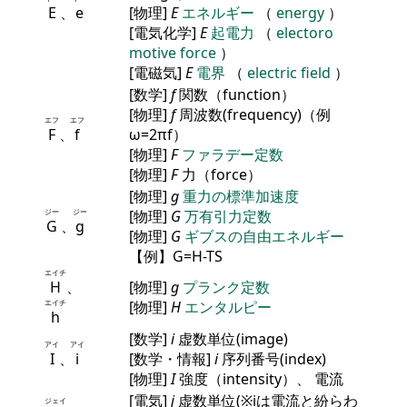
E
、
e
[物理]
E
エネルギー
（
energy
）
[電気化学]
E
起電力
（
electoro
motive force
）
[電磁気]
E
電界
（
electric field
）
[数学]
f
関数（function）
[物理]
f
周波数(frequency)（例
エフ
エフ
F
、
f
ω=2πf）
[物理]
F
ファラデー定数
[物理]
F
力（force）
[物理]
g
重力の標準加速度
ジー
ジー
[物理]
G
万有引力定数
G
、
g
[物理]
G
ギブスの自由エネルギー
【例】G=H-TS
エイチ
H
、
[物理]
g
プランク定数
エイチ
[物理]
H
エンタルピー
h
[数学]
i
虚数単位(image)
アイ
アイ
I
、
i
[数学・情報]
i
序列番号(index)
[物理]
I
強度（intensity）、 電流
[電気]
j
虚数単位(※iは電流と紛らわ
ジェイ