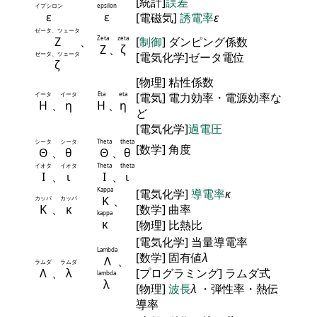
[統計]
誤差
イプシロン
epsilon
ε
ε
[電磁気]
誘電率
ε
ゼータ、ツェータ
Ζ
、
Zeta
zeta
[
制御
] ダンピング係数
Ζ
、
ζ
ゼータ、ツェータ
[電気化学]ゼータ電位
ζ
[物理] 粘性係数
イータ
イータ
Eta
eta
[電気] 電力効率・電源効率な
Η
、
η
Η
、
η
ど
[電気化学]
過電圧
シータ
シータ
Theta
theta
[数学] 角度
Θ
、
θ
Θ
、
θ
イオタ
イオタ
Theta
theta
Ι
、
ι
Ι
、
ι
Kappa
[電気化学]
導電率
κ
Κ
、
カッパ
カッパ
Κ
、
κ
[数学] 曲率
kappa
κ
[物理] 比熱比
[電気化学] 当量導電率
Lambda
[数学] 固有値
λ
Λ
、
ラムダ
ラムダ
Λ
、
λ
[プログラミング] ラムダ式
lambda
λ
[物理]
波長
λ
・弾性率・熱伝
導率