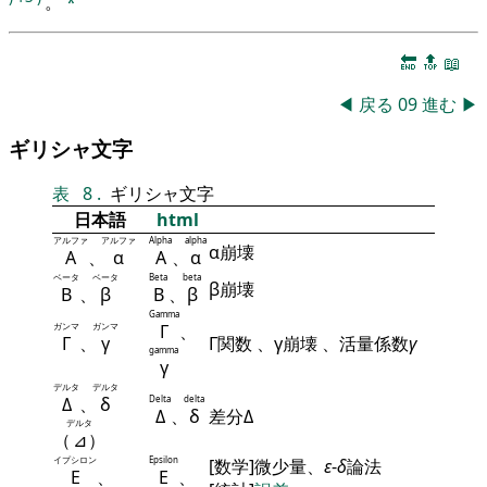
。
*
🔚
🔝
📖
◀
戻る
09
進む
▶
ギリシャ文字
表
8
.
ギリシャ文字
日本語
html
アルファ
アルファ
Alpha
alpha
α崩壊
Α
、
α
Α
、
α
ベータ
ベータ
Beta
beta
β崩壊
Β
、
β
Β
、
β
Gamma
ガンマ
ガンマ
Γ
、
Γ
、
γ
Γ関数 、γ崩壊 、活量係数
γ
gamma
γ
デルタ
デルタ
Δ
、
δ
Delta
delta
Δ
、
δ
差分Δ
デルタ
（
⊿
）
イプシロン
Epsilon
[数学]微少量、
ε
-
δ
論法
Ε
、
Ε
、