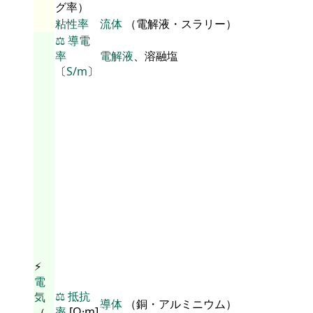
グ率）
粘性率
流体
（電解液・スラリー）
⚖️
導電
率
電解液
、溶融塩
〔
S/m
〕
⚡
電
⚖️
抵抗
気
導体
（銅・アルミニウム）
率
[Ω·m]
（