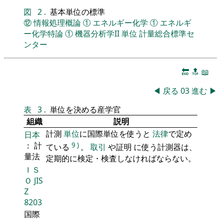
図
2
.
基本単位の標準
⑫
情報処理概論
①
エネルギー化学
①
エネルギ
ー化学特論
①
機器分析学II
単位
計量総合標準セ
ンター
🔚
🔝
📖
◀
戻る
03
進む
▶
表
3
.
単位を決める産学官
組織
説明
計測
単位
に国際単位を使うと
法律
で定め
日本
： 計
9
)
ている
。
取引
や証明 に使う計測器は、
量法
定期的に検定・検査しなければならない。
ＩＳ
Ｏ
JIS
Z
8203
国際