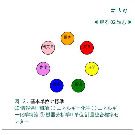
🔚
🔝
📖
◀
戻る
02
進む
▶
長さ
物質量
質量
光度
時間
温度
電流
図
2
.
基本単位の標準
⑫
情報処理概論
①
エネルギー化学
①
エネルギ
ー化学特論
①
機器分析学II
単位
計量総合標準セ
ンター