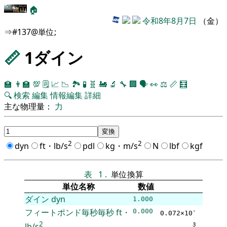
🏠
令和8年8月7日
（金）
⇒#137@単位;
📏
1ダイン
🏫
👨‍🏫
💯
🗒️
📈
📉
🏞
🧪
🧬
🚂
🔬
🔧
🏢
🗣️
👀
⚖️
📏
🧮
🔍
検索
編集
情報編集
詳細
主な物理量：
力
2
2
dyn
ft・lb/s
pdl
kg・m/s
N
lbf
kgf
表
1
.
単位換算
単位名称
数値
ダイン
dyn
1.000
フィートポンド毎秒毎秒
ft・
0.000
-
0.072×10
2
lb/s
3