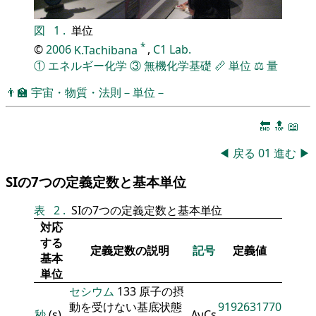
図
1
.
単位
*
©
2006
K.Tachibana
,
C1 Lab.
①
エネルギー化学
③
無機化学基礎
📏
単位
⚖️
量
👨‍🏫
宇宙・物質・法則－単位－
🔚
🔝
📖
◀
戻る
01
進む
▶
SIの7つの定義定数と基本単位
表
2
.
SIの7つの定義定数と基本単位
対応
する
定義定数の説明
記号
定義値
基本
単位
セシウム
133 原子の摂
動を受けない基底状態
9192631770
秒
(s)
ΔνCs