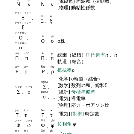
[電磁気] 周波数（振動数）
Ν
、
ν
Ν
、
ν
[物理] 動粘性係数
グザイ、クシー
Ξ
、
Xi
xi
Ξ
、
ξ
グザイ、クシー
ξ
オミクロン
Ο
、
Pi
pi
Ο
、
ο
ο株
オミクロン
ο
パイ
パイ
Pi
pi
総乗（総積）Π
円周率
π
、
π
Π
、
π
Π
、
π
軌道（結合）
ロー
ロー
Rho
rho
抵抗率
ρ
Ρ
、
ρ
Ρ
、
ρ
[化学]
σ
軌道（結合）
Sigma
[数学] 数列の和、総和Σ
Σ
、
シグマ
シグマ
Σ
、
σ
[統計]
母標準偏差
sigma
σ
、ς
[電気] 導電率
[物理] 応力・ポアソン比
タウ
タウ
Tau
tau
[電気] [
制御
] 時定数
Τ
、
τ
Τ
、
τ
ファイ
ファイ
Phi
phi
位相角
φ
Φ
、
φ
Φ
、
φ
カイ
カイ
Chi
chi
2