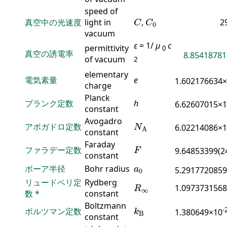
speed of
C
C
0
真空中の光速度
light in
,
2
C
C
0
vacuum
ε
= 1/
μ
c
permittivity
0
真空の誘電率
8.85418781
of vacuum
2
elementary
電気素量
e
1.602176634
charge
Planck
プランク定数
h
6.62607015×
constant
N
A
Avogadro
アボガドロ定数
6.02214086×
N
A
constant
F
Faraday
ファラデー定数
9.64853399(2
F
constant
a
0
ボーア半径
Bohr radius
a
5.2917720859
0
R
∞
リュードベリ定
Rydberg
1.0973731568
R
∞
数
*
constant
k
B
Boltzmann
-
ボルツマン定数
1.380649×10
k
B
constant