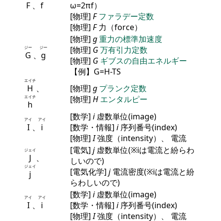
F
、
f
ω=2πf）
[物理]
F
ファラデー定数
[物理]
F
力（force）
[物理]
g
重力の標準加速度
ジー
ジー
[物理]
G
万有引力定数
G
、
g
[物理]
G
ギブスの自由エネルギー
【例】G=H-TS
エイチ
H
、
[物理]
g
プランク定数
エイチ
[物理]
H
エンタルピー
h
[数学]
i
虚数単位(image)
アイ
アイ
I
、
i
[数学・情報]
i
序列番号(index)
[物理]
I
強度（intensity）、 電流
[電気]
j
虚数単位(※iは電流と紛らわ
ジェイ
J
、
しいので)
ジェイ
[電気化学]
j
電流密度(※iは電流と紛
j
らわしいので)
[数学]
i
虚数単位(image)
アイ
アイ
I
、
i
[数学・情報]
i
序列番号(index)
[物理]
I
強度（intensity）、 電流