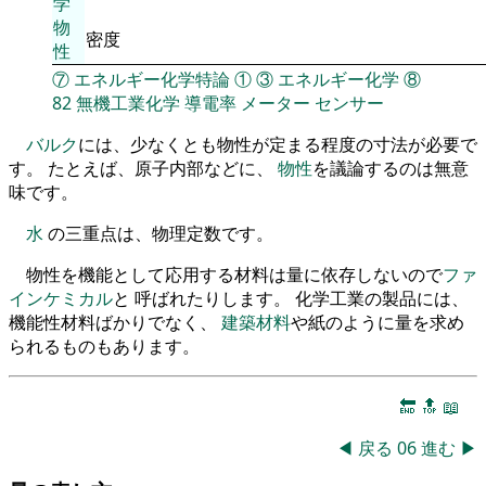
学
物
密度
性
⑦
エネルギー化学特論
①
③
エネルギー化学
⑧
82
無機工業化学
導電率
メーター
センサー
バルク
には、少なくとも物性が定まる程度の寸法が必要で
す。 たとえば、原子内部などに、
物性
を議論するのは無意
味です。
水
の三重点は、物理定数です。
物性を機能として応用する材料は量に依存しないので
ファ
インケミカル
と 呼ばれたりします。 化学工業の製品には、
機能性材料ばかりでなく、
建築材料
や紙のように量を求め
られるものもあります。
🔚
🔝
📖
◀
戻る
06
進む
▶