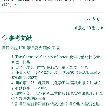
)
15
)
。
*
🔚
🔝
📖
◀
戻る
10
進む
▶
◇
参考文献
書籍
雑誌
URL
講演要旨
画像
図
表
1
.
The Chemical Society of Japan,化学で使われる量・
単位・記号
2
.
日本化学会,化学で使われる量・単位・記号
3
.
小菅人慈 ほか10名,化学工学,実教出版,2.1. 単位と
有効数字(2023)
4
.
川崎順二郎 種茂豊一,化学工学,実教出版,2.1. 単位
と有効数字, 30(2002)
5
.
堀桂太郎、ほか９名,工業情報数理,実教出版,10.1. 単
位と数理処理(2023)
6
.
計量管理新教科書作成委員会,計量管理の基礎と応