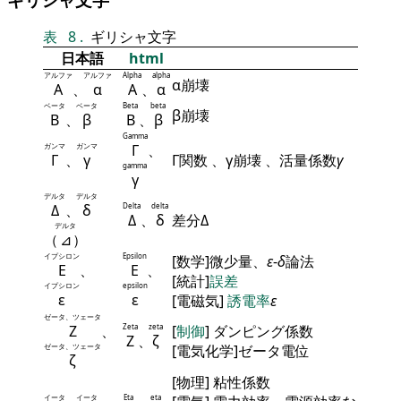
表
8
.
ギリシャ文字
日本語
html
アルファ
アルファ
Alpha
alpha
α崩壊
Α
、
α
Α
、
α
ベータ
ベータ
Beta
beta
β崩壊
Β
、
β
Β
、
β
Gamma
ガンマ
ガンマ
Γ
、
Γ
、
γ
Γ関数 、γ崩壊 、活量係数
γ
gamma
γ
デルタ
デルタ
Δ
、
δ
Delta
delta
Δ
、
δ
差分Δ
デルタ
（
⊿
）
イプシロン
Epsilon
[数学]微少量、
ε
-
δ
論法
Ε
、
Ε
、
[統計]
誤差
イプシロン
epsilon
ε
ε
[電磁気]
誘電率
ε
ゼータ、ツェータ
Ζ
、
Zeta
zeta
[
制御
] ダンピング係数
Ζ
、
ζ
ゼータ、ツェータ
[電気化学]ゼータ電位
ζ
[物理] 粘性係数
イータ
イータ
Eta
eta