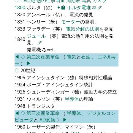
◇
19世紀
熱の仕事当量
周期表
写真
カメラ
1800
ボルタ（独）
👨‍🏫
ボルタ電堆
⚖️
📏
1820
アンペール（仏）、電流の発見
1831
ヘンリー（米）
モーター
の発明。
1833
ファラデー（英）
電気分解の法則
を発見
ジュール
（英）電流の熱作用の法則を発
1840
見。
📏
発電機 💪⇒⚡
◀
◇
第二次産業革命
（
電気
と
石油
、
エネルギ
ー
）
▶
◇
20世紀
1905
アインシュタイン（独）特殊相対性理論
1924
ボーズ・アインシュタイン統計
1926
シュレーディンガー（独）波動力学の確立
1931
ウィルソン（英）
半導体
の理論
1948
トランジスタ
◀
◇
第三次産業革命
（
半導体
、
デジタルコン
ピュータ
と
AD変換
）
▶
1960
レーザーの製作、マイマン（米）