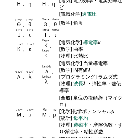
[電気] 電力効率・電源効率な
Η
、
η
Η
、
η
ど
[電気化学]
過電圧
シータ
シータ
Theta
theta
[数学] 角度
Θ
、
θ
Θ
、
θ
イオタ
イオタ
Theta
theta
Ι
、
ι
Ι
、
ι
Kappa
[電気化学]
導電率
κ
Κ
、
カッパ
カッパ
Κ
、
κ
[数学] 曲率
kappa
κ
[物理] 比熱比
[電気化学] 当量導電率
Lambda
[数学] 固有値
λ
Λ
、
ラムダ
ラムダ
Λ
、
λ
[プログラミング] ラムダ式
lambda
λ
[物理]
波長
λ
・弾性率・熱伝
導率
[全般] 単位の接頭辞（マイク
ロ）
ミュー
ミュー
Mu
mu
[化学]化学ポテンシャル
μ
Μ
、
μ
Μ
、
μ
[統計]
母平均
[物理]
透磁率
・摩擦係数・ず
り弾性率・粘性係数
ニュー
ニュー
Nu
nu