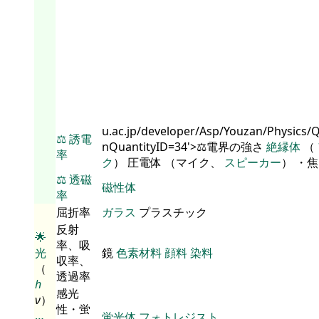
u.ac.jp/developer/Asp/Youzan/Physics/
⚖️
誘電
nQuantityID=34'>⚖️電界の強さ
絶縁体
（
率
ク
） 圧電体 （マイク、
スピーカー
） ・
⚖️
透磁
磁性体
率
屈折率
ガラス
プラスチック
反射
🌟
率、吸
光
鏡
色素材料
顔料
染料
収率、
（
透過率
h
感光
ν
）
性・蛍
…
蛍光体
フォトレジスト