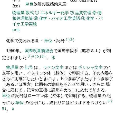
デラ
Kcd
683 lm/W
単色
放射の視感効果度
(cd)
物理量
数式
①
エネルギー化学
②
品質管理
⑫
情
報処理概論
⑨
化学・バイオ工学英語
④
化学・バ
イオ工学実験
unit
1
)
2
)
化学で使われる量・
単位
・記号
1960年、
国際度量衡総会
で国際単位系（略称ＳＩ）が制
3
)
4
)
5
)
6
)
定されました
。
水
物理量
の
記号
は，
ラテン文字
または
ギリシャ文字
の 1
文字を用い，イタリック体（斜体）で印刷する。その内容を
さらに明確にしたいときには，上つき添字または下つき添字
（あるいは両方）に固有の意味をもたせて用い，さらに 場
合に応じて，記号の直後に説明をカッコに入れて加える。
単位
の記号はローマン体（立体）で印刷する。物理量の 記
7
)
号にも
単位
の記号にも，終わりにはピリオドをつけない
8
)
。
*