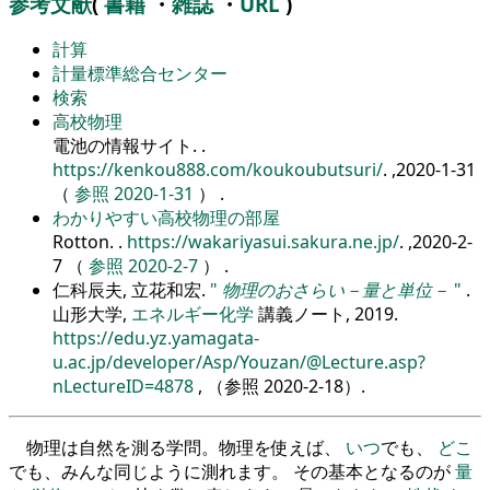
参考文献
(
書籍
・
雑誌
・
URL
)
計算
計量標準総合センター
検索
高校物理
電池の情報サイト.
.
https://kenkou888.com/koukoubutsuri/
. ,2020-1-31
（
参照 2020-1-31
） .
わかりやすい高校物理の部屋
Rotton.
.
https://wakariyasui.sakura.ne.jp/
. ,2020-2-
7 （
参照 2020-2-7
） .
仁科辰夫, 立花和宏.
物理のおさらい－量と単位－
.
山形大学,
エネルギー化学
講義ノート, 2019.
https://edu.yz.yamagata-
u.ac.jp/developer/Asp/Youzan/@Lecture.asp?
nLectureID=4878
, （参照
2020-2-18
）.
物理は自然を測る学問。物理を使えば、
いつ
でも、
どこ
でも、みんな同じように測れます。 その基本となるのが
量