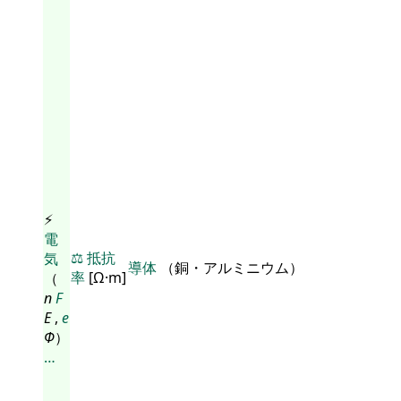
⚡
電
⚖️
抵抗
気
導体
（銅・アルミニウム）
率
[Ω·m]
（
n
F
E
,
e
Φ
）
…