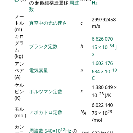
の 超微細構造遷移
周波
Hz
数
メー
299792458
トル
真空中の光の速さ
c
m/s
(m)
キロ
6.626 070
グラ
−34
プランク定数
h
15 × 10
J
ム
s
(kg)
1.602 176
アン
ペア
電気素量
e
−19
634 × 10
(A)
C
ケル
1.380 649 ×
ビン
ボルツマン定数
k
−23
10
J/K
(K)
6.022 140
モル
N
アボガドロ定数
23
76 × 10
A
(mol)
/mol
カン
12
周波数
540×10
Hz
の