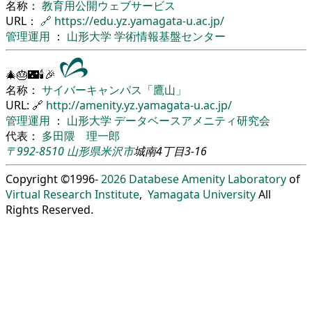
名称：
教育用公開ウェブサービス
URL：
🔗
https://edu.yz.yamagata-u.ac.jp/
管理運用
：
山形大学
学術情報基盤センター
🎄🎂🌃🕯🎉
名称：
サイバーキャンパス「鷹山」
URL: 🔗
http://amenity.yz.yamagata-u.ac.jp/
管理運用
：
山形大学
データベースアメニティ研究会
代表：
多田隈 理一郎
〒992-8510
山形県
米沢市
城南4丁目3-16
Copyright ©1996-
2026
Databese Amenity Laboratory
of
Virtual Research Institute
,
Yamagata University
All
Rights Reserved.