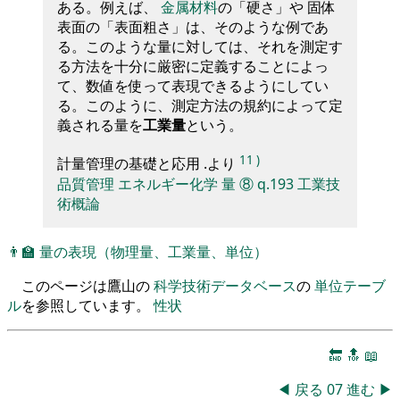
ある。例えば、
金属材料
の「硬さ」や 固体
表面の「表面粗さ」は、そのような例であ
る。このような量に対しては、それを測定す
る方法を十分に厳密に定義することによっ
て、数値を使って表現できるようにしてい
る。このように、測定方法の規約によって定
義される量を
工業量
という。
11
)
計量管理の基礎と応用 .より
品質管理
エネルギー化学
量
⑧
q.193
工業技
術概論
👨‍🏫
量の表現（物理量、工業量、単位）
このページは鷹山の
科学技術データベース
の
単位テーブ
ル
を参照しています。
性状
🔚
🔝
📖
◀
戻る
07
進む
▶