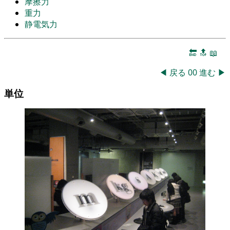
摩擦力
重力
静電気力
🔚
🔝
📖
◀
戻る
00
進む
▶
単位