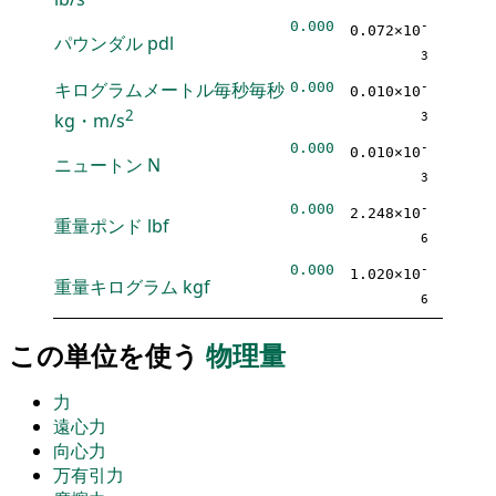
0.000
-
0.072×10
パウンダル
pdl
3
キログラムメートル毎秒毎秒
0.000
-
0.010×10
2
kg・m/s
3
0.000
-
0.010×10
ニュートン
N
3
0.000
-
2.248×10
重量ポンド
lbf
6
0.000
-
1.020×10
重量キログラム
kgf
6
この単位を使う
物理量
力
遠心力
向心力
万有引力