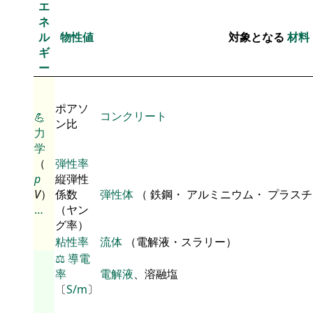
エ
ネ
ル
物性値
対象となる
材料
ギ
ー
ポアソ
コンクリート
💪
ン比
力
学
（
弾性率
p
縦弾性
V
）
係数
弾性体
（ 鉄鋼・ アルミニウム・ プラス
…
（ヤン
グ率）
粘性率
流体
（電解液・スラリー）
⚖️
導電
率
電解液
、溶融塩
〔
S/m
〕