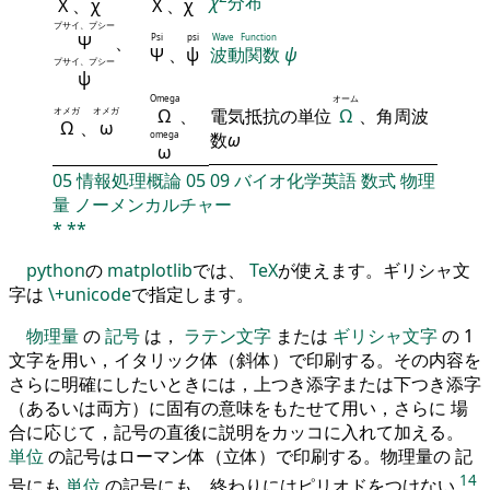
χ
分布
Χ
、
χ
Χ
、
χ
プサイ、プシー
Ψ
、
Psi
psi
Wave Function
Ψ
、
ψ
波動関数
ψ
プサイ、プシー
ψ
Omega
オーム
オメガ
オメガ
Ω
、
電気抵抗の単位
Ω
、角周波
Ω
、
ω
omega
数
ω
ω
05
情報処理概論
05
09
バイオ化学英語
数式
物理
量
ノーメンカルチャー
*
**
python
の
matplotlib
では、
TeX
が使えます。ギリシャ文
字は
\+unicode
で指定します。
物理量
の
記号
は，
ラテン文字
または
ギリシャ文字
の 1
文字を用い，イタリック体（斜体）で印刷する。その内容を
さらに明確にしたいときには，上つき添字または下つき添字
（あるいは両方）に固有の意味をもたせて用い，さらに 場
合に応じて，記号の直後に説明をカッコに入れて加える。
単位
の記号はローマン体（立体）で印刷する。物理量の 記
14
号にも
単位
の記号にも，終わりにはピリオドをつけない