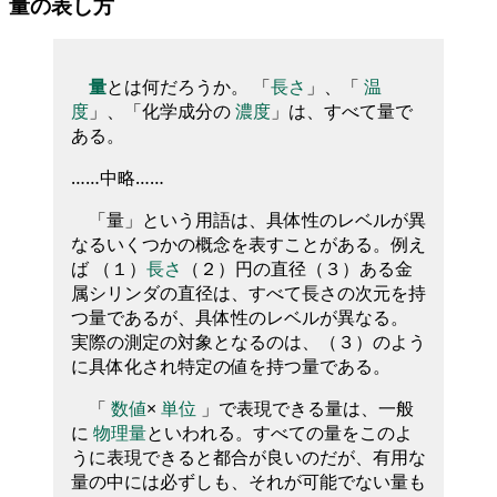
量の表し方
量
とは何だろうか。 「
長さ
」、「
温
度
」、「化学成分の
濃度
」は、すべて量で
ある。
……中略……
「量」という用語は、具体性のレベルが異
なるいくつかの概念を表すことがある。例え
ば （１）
長さ
（２）円の直径（３）ある金
属シリンダの直径は、すべて長さの次元を持
つ量であるが、具体性のレベルが異なる。
実際の測定の対象となるのは、（３）のよう
に具体化され特定の値を持つ量である。
「
数値
×
単位
」で表現できる量は、一般
に
物理量
といわれる。すべての量をこのよ
うに表現できると都合が良いのだが、有用な
量の中には必ずしも、それが可能でない量も