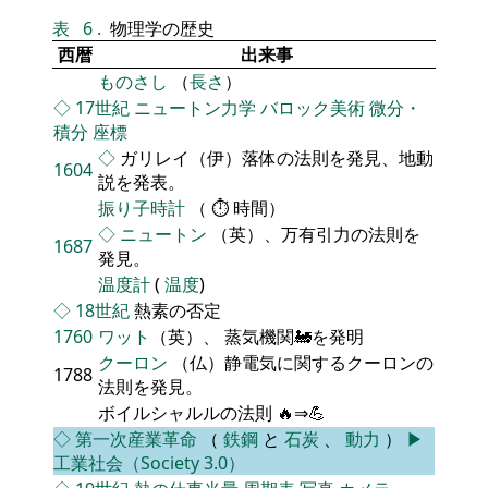
表
6
.
物理学の歴史
西暦
出来事
ものさし
（
長さ
）
◇
17世紀
ニュートン力学
バロック美術
微分・
積分
座標
◇
ガリレイ（伊）落体の法則を発見、地動
1604
説を発表。
振り子時計
（ ⏱ 時間）
◇
ニュートン
（英）、万有引力の法則を
1687
発見。
温度計
(
温度
)
◇
18世紀
熱素の否定
1760
ワット
（英）、 蒸気機関🚂を発明
クーロン
（仏）静電気に関するクーロンの
1788
法則を発見。
ボイルシャルルの法則 🔥⇒💪
◇
第一次産業革命
（
鉄鋼
と
石炭
、
動力
）
▶
工業社会（Society 3.0）