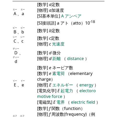
[数学]
a
定数
[物理]
a
加速度
エー
エー
A
、
a
[SI基本単位]
A
アンペア
-18
[SI接頭語] a アト（atto）10
ビー
ビー
[数学]
b
定数
B
、
b
シー
シー
[数学]
c
定数
C
、
c
[物理]
c
光速度
ディー
D
、
[数学]
d
微分
ディー
[物理]
d
距離
（
distance
）
d
[数学]
e
ネーピア数
[数学]
e
素電荷
（elementary
charge）
イー
イー
E
、
e
[物理]
E
エネルギー
（
energy
）
[電気化学]
E
起電力
（
electoro
motive force
）
[電磁気]
E
電界
（
electric field
）
[数学]
f
関数（function）
[物理]
f
周波数(frequency)（例
エフ
エフ