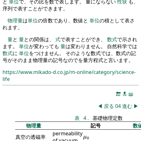
と
単位
で、その比を数で表します。 量にならない
性状
も、
序列で表すことができます。
物理量
は
単位
の倍数であり、数値と
単位
の積として表さ
れます。
量
と
量
との関係は、
式
で表すことができ、
数式
で示され
ます。
単位
が変わっても
量
は変わりません。 自然科学では
数式
に
単位
をつけません。 そのような数式では、数式の記
号がそのまま物理量の記号なのでを量方程式と言います。
https://www.mikado-d.co.jp/m-online/category/science-
life
🔚
🔝
📖
◀
戻る
04
進む
▶
表
4
.
基礎物理定数
物理量
記号
数
permeability
μ
0
真空の透磁率
μ
0
of vacuum