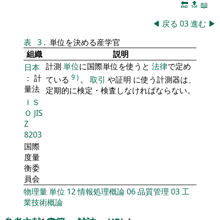
🔚
🔝
📖
◀
戻る
03
進む
▶
表
3
.
単位を決める産学官
組織
説明
計測
単位
に国際単位を使うと
法律
で定め
日本
： 計
9
)
ている
。
取引
や証明 に使う計測器は、
量法
定期的に検定・検査しなければならない。
ＩＳ
Ｏ
JIS
Z
8203
国際
度量
衡委
員会
物理量
単位
12
情報処理概論
06
品質管理
03
工
業技術概論