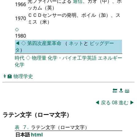
光ファイバーによる
通信
、カオ（中）、ホ
1966
ッカム（英）
ＣＣＤセンサーの発明、ボイル（加）、ス
1970
ミス（米）
◇
1980
◀
◇
第四次産業革命
（
ネット
と
ビッグデー
タ
）
時代
◇
物理量
化学・バイオ工学英語
エネルギー
化学
👨‍🏫
物理学史
🔚
🔝
📖
◀
戻る
08
進む
▶
ラテン文字（ローマ文字）
表
7
.
ラテン文字（ローマ文字）
日本語
html