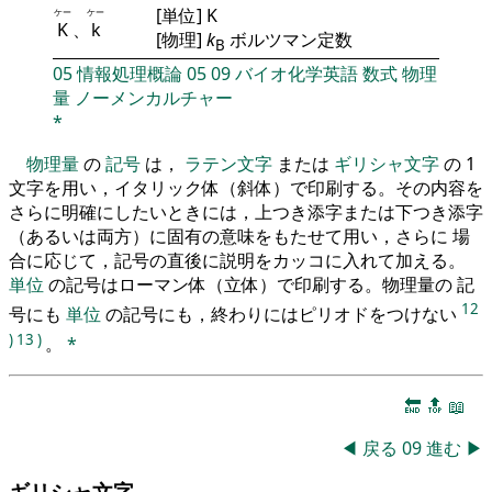
[単位] K
ケー
ケー
K
、
k
[物理]
k
ボルツマン定数
B
05
情報処理概論
05
09
バイオ化学英語
数式
物理
量
ノーメンカルチャー
*
物理量
の
記号
は，
ラテン文字
または
ギリシャ文字
の 1
文字を用い，イタリック体（斜体）で印刷する。その内容を
さらに明確にしたいときには，上つき添字または下つき添字
（あるいは両方）に固有の意味をもたせて用い，さらに 場
合に応じて，記号の直後に説明をカッコに入れて加える。
単位
の記号はローマン体（立体）で印刷する。物理量の 記
12
号にも
単位
の記号にも，終わりにはピリオドをつけない
)
13
)
。
*
🔚
🔝
📖
◀
戻る
09
進む
▶
ギリシャ文字