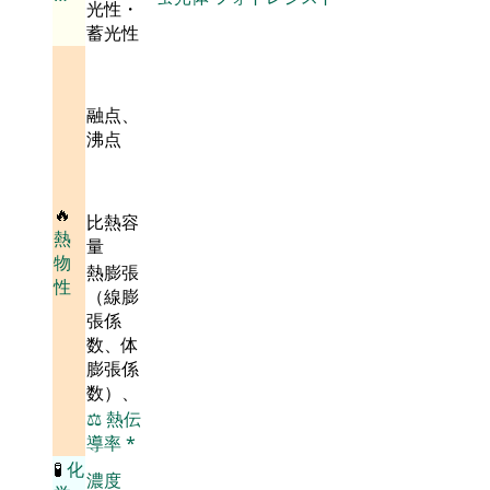
光性・
蓄光性
融点、
沸点
🔥
比熱容
熱
量
物
熱膨張
性
（線膨
張係
数、体
膨張係
数）、
⚖️
熱伝
導率
*
🧪
化
濃度