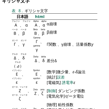
ギリシャ文字
表
8
.
ギリシャ文字
日本語
html
アルファ
アルファ
Alpha
alpha
α崩壊
Α
、
α
Α
、
α
ベータ
ベータ
Beta
beta
β崩壊
Β
、
β
Β
、
β
Gamma
ガンマ
ガンマ
Γ
、
Γ
、
γ
Γ関数 、γ崩壊 、活量係数
γ
gamma
γ
デルタ
デルタ
Δ
、
δ
Delta
delta
Δ
、
δ
差分Δ
デルタ
（
⊿
）
イプシロン
Epsilon
[数学]微少量、
ε
-
δ
論法
Ε
、
Ε
、
[統計]
誤差
イプシロン
epsilon
ε
ε
[電磁気]
誘電率
ε
ゼータ、ツェータ
Ζ
、
Zeta
zeta
[
制御
] ダンピング係数
Ζ
、
ζ
ゼータ、ツェータ
[電気化学]ゼータ電位
ζ
[物理] 粘性係数
イータ
イータ
Eta
eta