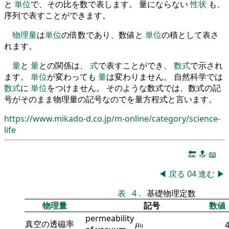
と
単位
で、その比を数で表します。 量にならない
性状
も、
序列で表すことができます。
物理量
は
単位
の倍数であり、数値と
単位
の積として表さ
れます。
量
と
量
との関係は、
式
で表すことができ、
数式
で示され
ます。
単位
が変わっても
量
は変わりません。 自然科学では
数式
に
単位
をつけません。 そのような数式では、数式の記
号がそのまま物理量の記号なのでを量方程式と言います。
https://www.mikado-d.co.jp/m-online/category/science-
life
🔚
🔝
📖
◀
戻る
04
進む
▶
表
4
.
基礎物理定数
物理量
記号
数値
permeability
μ
0
真空の透磁率
μ
0