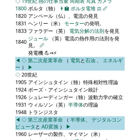
◇
19世紀
熱の仕事当量
周期表
写真
カメラ
1800
ボルタ（独）
👨‍🏫
ボルタ電堆
⚖️
📏
1820
アンペール（仏）、電流の発見
1831
ヘンリー（米）
モーター
の発明。
1833
ファラデー（英）
電気分解の法則
を発見
ジュール
（英）電流の熱作用の法則を発
1840
見。
📏
発電機 💪⇒⚡
◀
◇
第二次産業革命
（
電気
と
石油
、
エネルギ
ー
）
▶
◇
20世紀
1905
アインシュタイン（独）特殊相対性理論
1924
ボーズ・アインシュタイン統計
1926
シュレーディンガー（独）波動力学の確立
1931
ウィルソン（英）
半導体
の理論
1948
トランジスタ
◀
◇
第三次産業革命
（
半導体
、
デジタルコン
ピュータ
と
AD変換
）
▶
1960
レーザーの製作、マイマン（米）