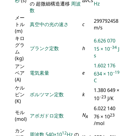
秒
(s)
ΔνCs
の 超微細構造遷移
周波
Hz
数
メー
299792458
トル
真空中の光の速さ
c
m/s
(m)
キロ
6.626 070
グラ
−34
プランク定数
h
15 × 10
J
ム
s
(kg)
1.602 176
アン
ペア
電気素量
e
−19
634 × 10
(A)
C
ケル
1.380 649 ×
ビン
ボルツマン定数
k
−23
10
J/K
(K)
6.022 140
モル
N
アボガドロ定数
23
76 × 10
A
(mol)
/mol
カン
12
周波数
540×10
Hz
の