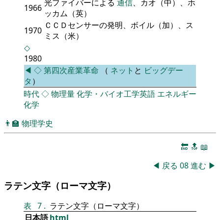
光ファイバーによる
通信
、カオ（中）、ホ
1966
ッカム（英）
ＣＣＤセンサーの発明、ボイル（加）、ス
1970
ミス（米）
◇
1980
◀
◇
第四次産業革命
（
ネット
と
ビッグデー
タ
）
時代
◇
物理量
化学・バイオ工学英語
エネルギー
化学
👨‍🏫
物理学史
🔚
🔝
📖
◀
戻る
08
進む
▶
ラテン文字（ローマ文字）
表
7
.
ラテン文字（ローマ文字）
日本語
html