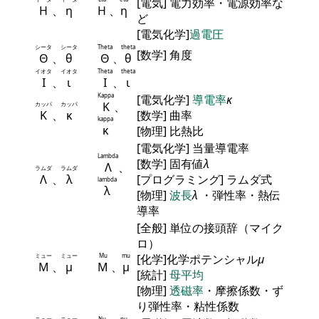
[電気] 電力効率・電源効率な
Η
、
η
Η
、
η
ど
[電気化学]
過電圧
シータ
シータ
Theta
theta
[数学] 角度
Θ
、
θ
Θ
、
θ
イオタ
イオタ
Theta
theta
Ι
、
ι
Ι
、
ι
Kappa
[電気化学]
導電率
κ
Κ
、
カッパ
カッパ
Κ
、
κ
[数学] 曲率
kappa
κ
[物理] 比熱比
[電気化学] 当量導電率
Lambda
[数学] 固有値
λ
Λ
、
ラムダ
ラムダ
Λ
、
λ
[プログラミング] ラムダ式
lambda
λ
[物理]
波長
λ
・弾性率・熱伝
導率
[全般] 単位の接頭辞（マイク
ロ）
ミュー
ミュー
Mu
mu
[化学]化学ポテンシャル
μ
Μ
、
μ
Μ
、
μ
[統計]
母平均
[物理]
透磁率
・摩擦係数・ず
り弾性率・粘性係数
ニュー
ニュー
Nu
nu