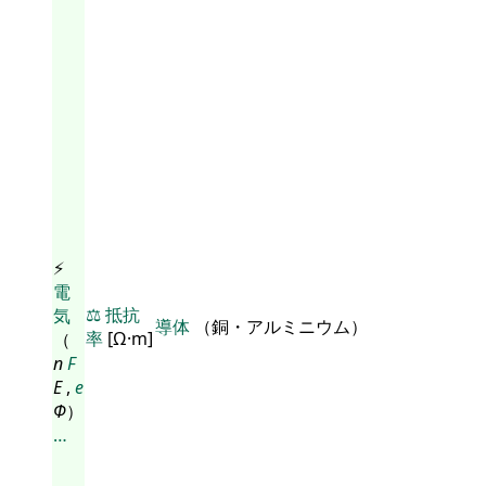
⚡
電
⚖️
抵抗
気
導体
（銅・アルミニウム）
率
[Ω·m]
（
n
F
E
,
e
Φ
）
…