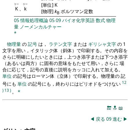
[単位] K
ケー
ケー
K
、
k
[物理]
k
ボルツマン定数
B
05
情報処理概論
05
09
バイオ化学英語
数式
物理
量
ノーメンカルチャー
*
物理量
の
記号
は，
ラテン文字
または
ギリシャ文字
の 1
文字を用い，イタリック体（斜体）で印刷する。その内容を
さらに明確にしたいときには，上つき添字または下つき添字
（あるいは両方）に固有の意味をもたせて用い，さらに 場
合に応じて，記号の直後に説明をカッコに入れて加える。
単位
の記号はローマン体（立体）で印刷する。物理量の 記
12
号にも
単位
の記号にも，終わりにはピリオドをつけない
)
13
)
。
*
🔚
🔝
📖
◀
戻る
09
進む
▶