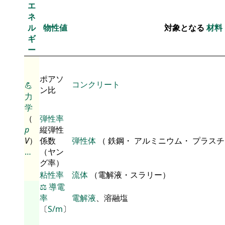
エ
ネ
ル
物性値
対象となる
材料
ギ
ー
ポアソ
コンクリート
💪
ン比
力
学
（
弾性率
p
縦弾性
V
）
係数
弾性体
（ 鉄鋼・ アルミニウム・ プラス
…
（ヤン
グ率）
粘性率
流体
（電解液・スラリー）
⚖️
導電
率
電解液
、溶融塩
〔
S/m
〕