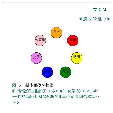
🔚
🔝
📖
◀
戻る
02
進む
▶
長さ
物質量
質量
光度
時間
温度
電流
図
2
.
基本単位の標準
⑫
情報処理概論
①
エネルギー化学
①
エネルギ
ー化学特論
①
機器分析学II
単位
計量総合標準セ
ンター