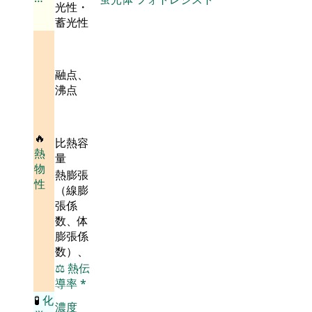
光性・
蓄光性
融点、
沸点
🔥
比熱容
熱
量
物
熱膨張
性
（線膨
張係
数、体
膨張係
数）、
⚖️
熱伝
導率
*
🧪
化
濃度