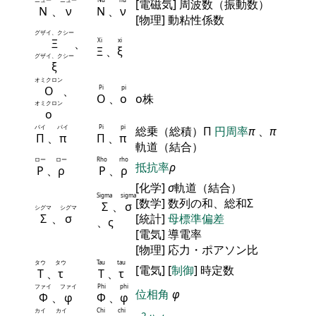
[電磁気] 周波数（振動数）
Ν
、
ν
Ν
、
ν
[物理] 動粘性係数
グザイ、クシー
Ξ
、
Xi
xi
Ξ
、
ξ
グザイ、クシー
ξ
オミクロン
Ο
、
Pi
pi
Ο
、
ο
ο株
オミクロン
ο
パイ
パイ
Pi
pi
総乗（総積）Π
円周率
π
、
π
Π
、
π
Π
、
π
軌道（結合）
ロー
ロー
Rho
rho
抵抗率
ρ
Ρ
、
ρ
Ρ
、
ρ
[化学]
σ
軌道（結合）
Sigma
sigma
[数学] 数列の和、総和Σ
Σ
、
σ
シグマ
シグマ
Σ
、
σ
[統計]
母標準偏差
、ς
[電気] 導電率
[物理] 応力・ポアソン比
タウ
タウ
Tau
tau
[電気] [
制御
] 時定数
Τ
、
τ
Τ
、
τ
ファイ
ファイ
Phi
phi
位相角
φ
Φ
、
φ
Φ
、
φ
カイ
カイ
Chi
chi
2