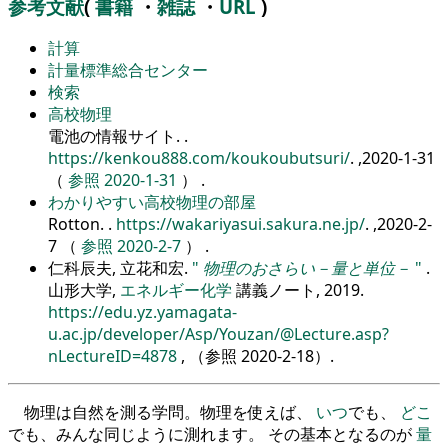
参考文献
(
書籍
・
雑誌
・
URL
)
計算
計量標準総合センター
検索
高校物理
電池の情報サイト.
.
https://kenkou888.com/koukoubutsuri/
. ,2020-1-31
（
参照 2020-1-31
） .
わかりやすい高校物理の部屋
Rotton.
.
https://wakariyasui.sakura.ne.jp/
. ,2020-2-
7 （
参照 2020-2-7
） .
仁科辰夫, 立花和宏.
物理のおさらい－量と単位－
.
山形大学,
エネルギー化学
講義ノート, 2019.
https://edu.yz.yamagata-
u.ac.jp/developer/Asp/Youzan/@Lecture.asp?
nLectureID=4878
, （参照
2020-2-18
）.
物理は自然を測る学問。物理を使えば、
いつ
でも、
どこ
でも、みんな同じように測れます。 その基本となるのが
量