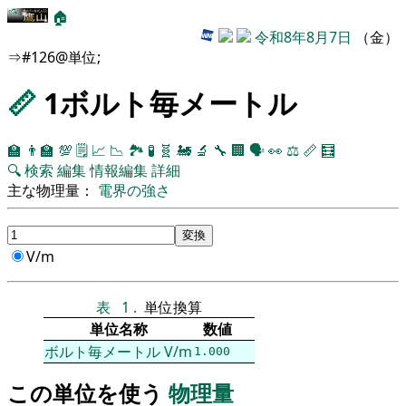
🏠
令和8年8月7日
（金）
⇒#126@単位;
📏
1ボルト毎メートル
🏫
👨‍🏫
💯
🗒️
📈
📉
🏞
🧪
🧬
🚂
🔬
🔧
🏢
🗣️
👀
⚖️
📏
🧮
🔍
検索
編集
情報編集
詳細
主な物理量：
電界の強さ
V/m
表
1
.
単位換算
単位名称
数値
ボルト毎メートル
V/m
1.000
この単位を使う
物理量