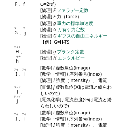
F
、
f
ω=2πf）
[物理]
F
ファラデー定数
[物理]
F
力（force）
[物理]
g
重力の標準加速度
ジー
ジー
[物理]
G
万有引力定数
G
、
g
[物理]
G
ギブスの自由エネルギー
【例】G=H-TS
エイチ
H
、
[物理]
g
プランク定数
エイチ
[物理]
H
エンタルピー
h
[数学]
i
虚数単位(image)
アイ
アイ
I
、
i
[数学・情報]
i
序列番号(index)
[物理]
I
強度（intensity）、 電流
[電気]
j
虚数単位(※iは電流と紛らわ
ジェイ
J
、
しいので)
ジェイ
[電気化学]
j
電流密度(※iは電流と紛
j
らわしいので)
[数学]
i
虚数単位(image)
アイ
アイ
I
、
i
[数学・情報]
i
序列番号(index)
[物理]
I
強度（intensity）、 電流