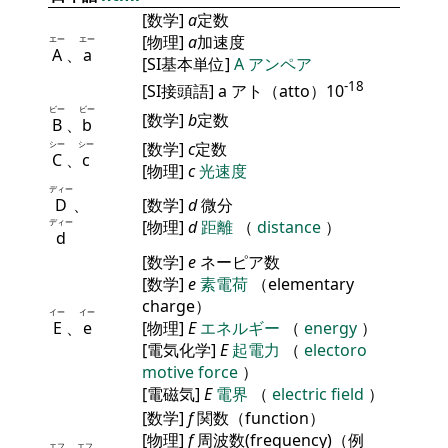
[数学]
a
定数
[物理]
a
加速度
エー
エー
A
、
a
[SI基本単位]
A
アンペア
-18
[SI接頭語] a アト（atto）10
ビー
ビー
[数学]
b
定数
B
、
b
シー
シー
[数学]
c
定数
C
、
c
[物理]
c
光速度
ディー
D
、
[数学]
d
微分
ディー
[物理]
d
距離
（
distance
）
d
[数学]
e
ネーピア数
[数学]
e
素電荷
（elementary
charge）
イー
イー
E
、
e
[物理]
E
エネルギー
（
energy
）
[電気化学]
E
起電力
（
electoro
motive force
）
[電磁気]
E
電界
（
electric field
）
[数学]
f
関数（function）
[物理]
f
周波数(frequency)（例
エフ
エフ