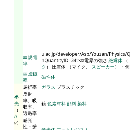
u.ac.jp/developer/Asp/Youzan/Physics/
⚖️
誘電
nQuantityID=34'>⚖️電界の強さ
絶縁体
（
率
ク
） 圧電体 （マイク、
スピーカー
） ・
⚖️
透磁
磁性体
率
屈折率
ガラス
プラスチック
反射
🌟
率、吸
光
鏡
色素材料
顔料
染料
収率、
（
透過率
h
感光
ν
）
性・蛍
…
蛍光体
フォトレジスト