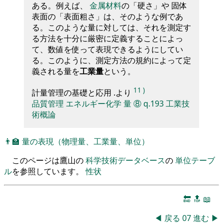
ある。例えば、
金属材料
の「硬さ」や 固体
表面の「表面粗さ」は、そのような例であ
る。このような量に対しては、それを測定す
る方法を十分に厳密に定義することによっ
て、数値を使って表現できるようにしてい
る。このように、測定方法の規約によって定
義される量を
工業量
という。
11
)
計量管理の基礎と応用 .より
品質管理
エネルギー化学
量
⑧
q.193
工業技
術概論
👨‍🏫
量の表現（物理量、工業量、単位）
このページは鷹山の
科学技術データベース
の
単位テーブ
ル
を参照しています。
性状
🔚
🔝
📖
◀
戻る
07
進む
▶