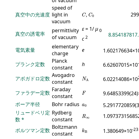
of vacuum
speed of
C
C
0
真空中の光速度
light in
,
299
C
C
0
vacuum
ε
= 1/
μ
permittivity
0
真空の誘電率
8.854187817.
of vacuum
2
c
elementary
電気素量
e
1.602176634×1
charge
Planck
プランク定数
h
6.62607015×10
constant
Avogadro
N
A
アボガドロ定数
6.02214086×10
N
A
constant
Faraday
F
ファラデー定数
9.64853399(24)
F
constant
a
0
ボーア半径
Bohr radius
5.2917720859(
a
0
リュードベリ定
Rydberg
R
∞
1.09737315685
R
∞
数
*
constant
Boltzmann
k
B
-23
ボルツマン定数
1.380649×10
k
B
constant