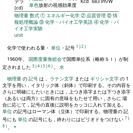
デラ
Kcd
683 lm/W
単色
放射の視感効果度
(cd)
物理量
数式
①
エネルギー化学
②
品質管理
⑫
情
報処理概論
⑨
化学・バイオ工学英語
④
化学・バ
イオ工学実験
unit
1
)
2
)
化学で使われる量・
単位
・記号
1960年、
国際度量衡総会
で国際単位系（略称ＳＩ）が制
3
)
4
)
5
)
6
)
定されました
。
水
物理量
の
記号
は，
ラテン文字
または
ギリシャ文字
の 1
文字を用い，イタリック体（斜体）で印刷する。その内容を
さらに明確にしたいときには，上つき添字または下つき添字
（あるいは両方）に固有の意味をもたせて用い，さらに 場
合に応じて，記号の直後に説明をカッコに入れて加える。
単位
の記号はローマン体（立体）で印刷する。物理量の 記
7
)
号にも
単位
の記号にも，終わりにはピリオドをつけない
8
)
。
*