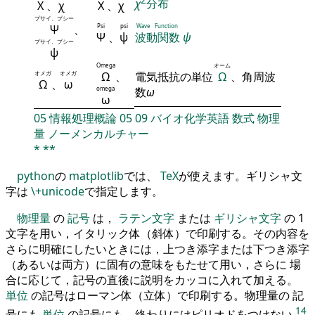
χ
分布
Χ
、
χ
Χ
、
χ
プサイ、プシー
Ψ
、
Psi
psi
Wave Function
Ψ
、
ψ
波動関数
ψ
プサイ、プシー
ψ
Omega
オーム
オメガ
オメガ
Ω
、
電気抵抗の単位
Ω
、角周波
Ω
、
ω
omega
数
ω
ω
05
情報処理概論
05
09
バイオ化学英語
数式
物理
量
ノーメンカルチャー
*
**
python
の
matplotlib
では、
TeX
が使えます。ギリシャ文
字は
\+unicode
で指定します。
物理量
の
記号
は，
ラテン文字
または
ギリシャ文字
の 1
文字を用い，イタリック体（斜体）で印刷する。その内容を
さらに明確にしたいときには，上つき添字または下つき添字
（あるいは両方）に固有の意味をもたせて用い，さらに 場
合に応じて，記号の直後に説明をカッコに入れて加える。
単位
の記号はローマン体（立体）で印刷する。物理量の 記
14
号にも
単位
の記号にも，終わりにはピリオドをつけない