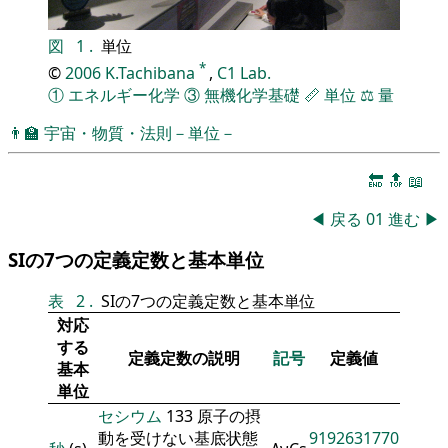
図
1
.
単位
*
©
2006
K.Tachibana
,
C1 Lab.
①
エネルギー化学
③
無機化学基礎
📏
単位
⚖️
量
👨‍🏫
宇宙・物質・法則－単位－
🔚
🔝
📖
◀
戻る
01
進む
▶
SIの7つの定義定数と基本単位
表
2
.
SIの7つの定義定数と基本単位
対応
する
定義定数の説明
記号
定義値
基本
単位
セシウム
133 原子の摂
動を受けない基底状態
9192631770