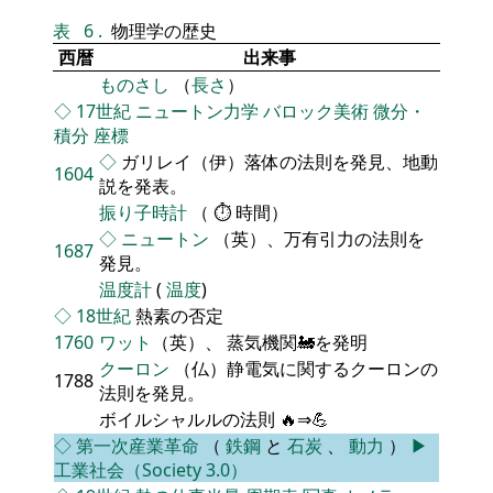
表
6
.
物理学の歴史
西暦
出来事
ものさし
（
長さ
）
◇
17世紀
ニュートン力学
バロック美術
微分・
積分
座標
◇
ガリレイ（伊）落体の法則を発見、地動
1604
説を発表。
振り子時計
（ ⏱ 時間）
◇
ニュートン
（英）、万有引力の法則を
1687
発見。
温度計
(
温度
)
◇
18世紀
熱素の否定
1760
ワット
（英）、 蒸気機関🚂を発明
クーロン
（仏）静電気に関するクーロンの
1788
法則を発見。
ボイルシャルルの法則 🔥⇒💪
◇
第一次産業革命
（
鉄鋼
と
石炭
、
動力
）
▶
工業社会（Society 3.0）