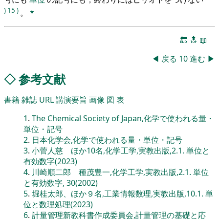
)
15
)
。
*
🔚
🔝
📖
◀
戻る
10
進む
▶
◇
参考文献
書籍
雑誌
URL
講演要旨
画像
図
表
1
.
The Chemical Society of Japan,化学で使われる量・
単位・記号
2
.
日本化学会,化学で使われる量・単位・記号
3
.
小菅人慈 ほか10名,化学工学,実教出版,2.1. 単位と
有効数字(2023)
4
.
川崎順二郎 種茂豊一,化学工学,実教出版,2.1. 単位
と有効数字, 30(2002)
5
.
堀桂太郎、ほか９名,工業情報数理,実教出版,10.1. 単
位と数理処理(2023)
6
.
計量管理新教科書作成委員会,計量管理の基礎と応