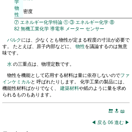
学
物
密度
性
⑦
エネルギー化学特論
①
③
エネルギー化学
⑧
82
無機工業化学
導電率
メーター
センサー
バルク
には、少なくとも物性が定まる程度の寸法が必要で
す。 たとえば、原子内部などに、
物性
を議論するのは無意
味です。
水
の三重点は、物理定数です。
物性を機能として応用する材料は量に依存しないので
ファ
インケミカル
と 呼ばれたりします。 化学工業の製品には、
機能性材料ばかりでなく、
建築材料
や紙のように量を求め
られるものもあります。
🔚
🔝
📖
◀
戻る
06
進む
▶