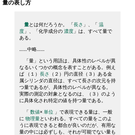
量の表し方
量
とは何だろうか。 「
長さ
」、「
温
度
」、「化学成分の
濃度
」は、すべて量で
ある。
……中略……
「量」という用語は、具体性のレベルが異
なるいくつかの概念を表すことがある。例え
ば （１）
長さ
（２）円の直径（３）ある金
属シリンダの直径は、すべて長さの次元を持
つ量であるが、具体性のレベルが異なる。
実際の測定の対象となるのは、（３）のよう
に具体化され特定の値を持つ量である。
「
数値
×
単位
」で表現できる量は、一般
に
物理量
といわれる。すべての量をこのよ
うに表現できると都合が良いのだが、有用な
量の中には必ずしも、それが可能でない量も