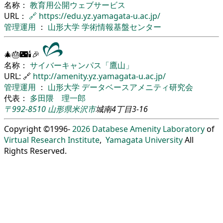
名称：
教育用公開ウェブサービス
URL：
🔗
https://edu.yz.yamagata-u.ac.jp/
管理運用
：
山形大学
学術情報基盤センター
🎄🎂🌃🕯🎉
名称：
サイバーキャンパス「鷹山」
URL: 🔗
http://amenity.yz.yamagata-u.ac.jp/
管理運用
：
山形大学
データベースアメニティ研究会
代表：
多田隈 理一郎
〒992-8510
山形県
米沢市
城南4丁目3-16
Copyright ©1996-
2026
Databese Amenity Laboratory
of
Virtual Research Institute
,
Yamagata University
All
Rights Reserved.