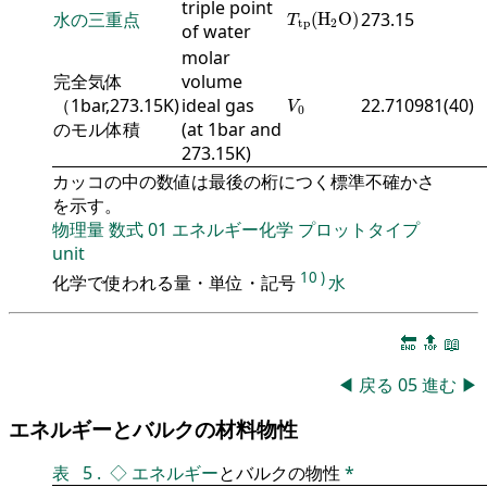
triple point
T
tp
(
H
2
O
)
水の三重点
273.15
(
H
O
)
T
tp
2
of water
molar
完全気体
volume
V
0
（1bar,273.15K)
ideal gas
22.710981(40)
V
0
のモル体積
(at 1bar and
273.15K)
カッコの中の数値は最後の桁につく標準不確かさ
を示す。
物理量
数式
01
エネルギー化学
プロットタイプ
unit
10
)
化学で使われる量・単位・記号
水
🔚
🔝
📖
◀
戻る
05
進む
▶
エネルギーとバルクの材料物性
表
5
.
◇
エネルギー
とバルクの物性
*