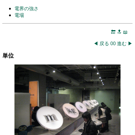
電界の強さ
電場
🔚
🔝
📖
◀
戻る
00
進む
▶
単位