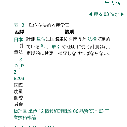
🔚
🔝
📖
◀
戻る
03
進む
▶
表
3
.
単位を決める産学官
組織
説明
計測
単位
に国際単位を使うと
法律
で定め
日本
： 計
9
)
ている
。
取引
や証明 に使う計測器は、
量法
定期的に検定・検査しなければならない。
ＩＳ
Ｏ
JIS
Z
8203
国際
度量
衡委
員会
物理量
単位
12
情報処理概論
06
品質管理
03
工
業技術概論