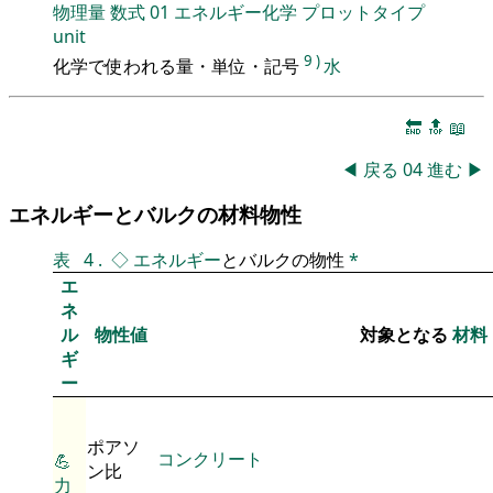
物理量
数式
01
エネルギー化学
プロットタイプ
unit
9
)
化学で使われる量・単位・記号
水
🔚
🔝
📖
◀
戻る
04
進む
▶
エネルギーとバルクの材料物性
表
4
.
◇
エネルギー
とバルクの物性
*
エ
ネ
ル
物性値
対象となる
材料
ギ
ー
ポアソ
コンクリート
💪
ン比
力