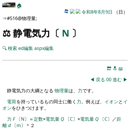
🏠
令和8年8月9日
（日）
⇒#516@物理量;
⚖️ 静電気力〔
N
〕
🔍
検索
ed編集
aspx編集
🔚
🔝
📖
◀
戻る
00
進む
▶
静電気力の大綱となる
物理量
は、
力
です。
電荷
を
持っているもの同士に働く
力
。
例えば
、
イオン
と
イ
オン
を
ひきつけます
。
力
F
〔
N
〕
＝
定数
×
電気量
Q
〔
C
〕
×
電気量
Q
〔
C
〕
／
距
離
d
〔
m
〕
＾
２