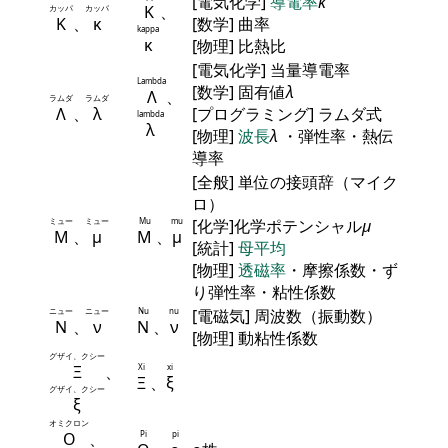
[電気化学]
導電率
κ
Κ
、
カッパ
カッパ
Κ
、
κ
[数学] 曲率
kappa
κ
[物理] 比熱比
[電気化学] 当量導電率
Lambda
[数学] 固有値
λ
Λ
、
ラムダ
ラムダ
Λ
、
λ
[プログラミング] ラムダ式
lambda
λ
[物理]
波長
λ
・弾性率・熱伝
導率
[全般] 単位の接頭辞（マイク
ロ）
ミュー
ミュー
Mu
mu
[化学]化学ポテンシャル
μ
Μ
、
μ
Μ
、
μ
[統計]
母平均
[物理]
透磁率
・摩擦係数・ず
り弾性率・粘性係数
ニュー
ニュー
Nu
nu
[電磁気] 周波数（振動数）
Ν
、
ν
Ν
、
ν
[物理] 動粘性係数
グザイ、クシー
Ξ
、
Xi
xi
Ξ
、
ξ
グザイ、クシー
ξ
オミクロン
Ο
、
Pi
pi