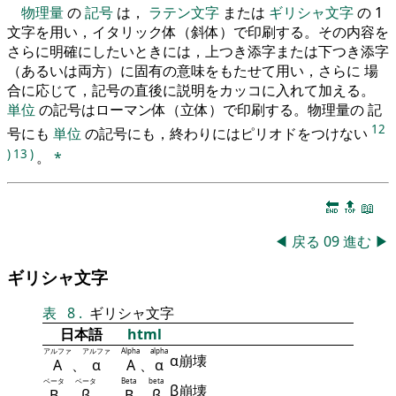
物理量
の
記号
は，
ラテン文字
または
ギリシャ文字
の 1
文字を用い，イタリック体（斜体）で印刷する。その内容を
さらに明確にしたいときには，上つき添字または下つき添字
（あるいは両方）に固有の意味をもたせて用い，さらに 場
合に応じて，記号の直後に説明をカッコに入れて加える。
単位
の記号はローマン体（立体）で印刷する。物理量の 記
12
号にも
単位
の記号にも，終わりにはピリオドをつけない
)
13
)
。
*
🔚
🔝
📖
◀
戻る
09
進む
▶
ギリシャ文字
表
8
.
ギリシャ文字
日本語
html
アルファ
アルファ
Alpha
alpha
α崩壊
Α
、
α
Α
、
α
ベータ
ベータ
Beta
beta
β崩壊
Β
、
β
Β
、
β