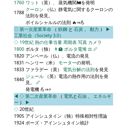
1760
ワット
（英）、 蒸気機関🚂を発明
クーロン
（仏）静電気に関するクーロンの
1788
法則を発見。
ボイルシャルルの法則 🔥⇒💪
◇
第一次産業革命
（
鉄鋼
と
石炭
、
動力
）
▶
工業社会（Society 3.0）
◇
19世紀
熱の仕事当量
周期表
写真
カメラ
1800
ボルタ（独）
👨‍🏫
ボルタ電堆
⚖️
📏
1820
アンペール（仏）、電流の発見
1831
ヘンリー（米）
モーター
の発明。
1833
ファラデー（英）
電気分解の法則
を発見
ジュール
（英）電流の熱作用の法則を発
1840
見。
📏
発電機 💪⇒⚡
◀
◇
第二次産業革命
（
電気
と
石油
、
エネルギ
ー
）
▶
◇
20世紀
1905
アインシュタイン（独）特殊相対性理論
1924
ボーズ・アインシュタイン統計