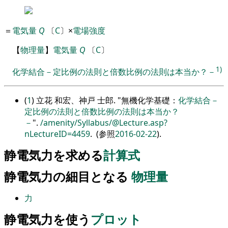
＝
電気量
Q
〔
C
〕
×
電場強度
【
物理量
】
電気量
Q
〔
C
〕
1)
化学結合－定比例の法則と倍数比例の法則は本当か？－
(
1
) 立花 和宏、神戸 士郎.
無機化学基礎：
化学結合－
定比例の法則と倍数比例の法則は本当か？
－
.
/amenity/Syllabus/@Lecture.asp?
nLectureID=4459
. (参照
2016-02-22
).
静電気力を求める
計算式
静電気力の細目となる
物理量
力
静電気力を使う
プロット