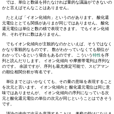
では、単位と数値を持たなければ量的な議論ができないの
かと言えばそんなことはありません。
たとえば「イオン化傾向」というのがあります。 酸化還
元電位ととても関係がありまが同じではありません。 酸化
還元電位は単位と数の積で表現できます。 でもイオン化傾
向、それぞれに数はありません。
でもイオン化傾向が主観的なのかといえば、そうではなく
かなり客観的なものです。 数がわかっていなくても順位が
わかっているという場合もあるのです。 こういう
特性
を序
列と読んだりします。 イオン化傾向 や摩擦帯電列は序列な
のです。 余談ですが、序列も最尤推定可能で、スピアマン
の順位相関分析が有名です。
単位までとはいかなくても、その量の意味を表現すること
を次元と言います。 イオン化傾向と 酸化還元電位は同じ意
味ではありませんが、 イオン化傾向の序列になっている次
元と酸化還元電位の単位の次元が同じということはできそう
です。
議論の途中で次元を意識することは、考察の助けになりま