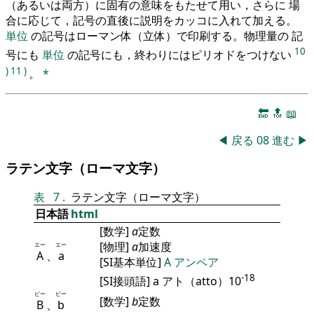
（あるいは両方）に固有の意味をもたせて用い，さらに 場
合に応じて，記号の直後に説明をカッコに入れて加える。
単位
の記号はローマン体（立体）で印刷する。物理量の 記
10
号にも
単位
の記号にも，終わりにはピリオドをつけない
)
11
)
。
*
🔚
🔝
📖
◀
戻る
08
進む
▶
ラテン文字（ローマ文字）
表
7
.
ラテン文字（ローマ文字）
日本語
html
[数学]
a
定数
[物理]
a
加速度
エー
エー
A
、
a
[SI基本単位]
A
アンペア
-18
[SI接頭語] a アト（atto）10
ビー
ビー
[数学]
b
定数
B
、
b