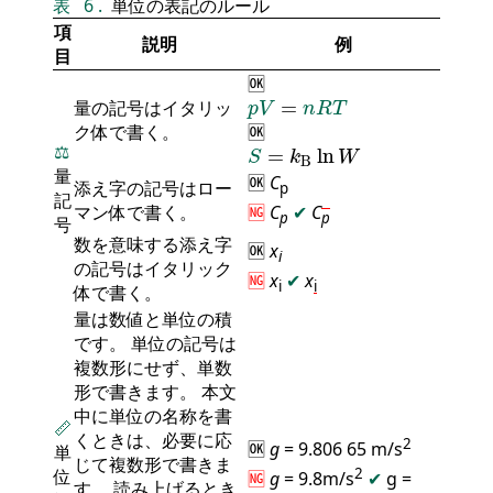
表
6
.
単位の表記のルール
項
説明
例
目
🆗
p
V
=
n
R
T
量の記号はイタリッ
=
p
V
n
R
T
ク体で書く。
🆗
S
=
k
B
ln
W
⚖️
=
ln
S
k
W
B
量
🆗
C
添え字の記号はロー
p
記
マン体で書く。
🆖
C
✔
C
p
p
号
数を意味する添え字
🆗
x
i
の記号はイタリック
🆖
x
✔
x
i
i
体で書く。
量は数値と単位の積
です。 単位の記号は
複数形にせず、単数
形で書きます。 本文
中に単位の名称を書
📏
くときは、必要に応
2
🆗
g
= 9.806 65 m/s
単
じて複数形で書きま
2
位
🆖
g
= 9.8m/s
✔
g =
す。 読み上げるとき