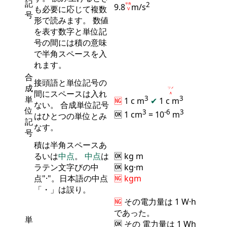
記
2
9.8
半角
m/s
も必要に応じて複数
Ⅴ
号
形で読みます。 数値
を表す数字と単位記
号の間には積の意味
で半角スペースを入
れます。
合
接頭語と単位記号の
成
ツメ
間にスペースは入れ
∧
単
3
3
🆖
1 c m
✔
1 c
m
ない。 合成単位記号
位
3
-6
3
🆗 1 cm
= 10
m
はひとつの単位とみ
記
なす。
号
積は半角スペースあ
るいは
中点
。
中点
は
🆗 kg m
ラテン文字びの中
🆗 kg·m
点"·"。日本語の中点
🆖 kgm
「・」は誤り。
🆖
その
電力量
は 1 W·h
であった。
単
🆗 その
電力量
は 1 Wh