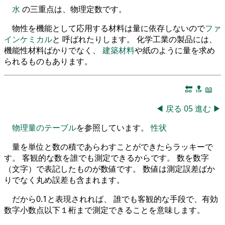
水
の三重点は、物理定数です。
物性を機能として応用する材料は量に依存しないので
ファ
インケミカル
と 呼ばれたりします。 化学工業の製品には、
機能性材料ばかりでなく、
建築材料
や紙のように量を求め
られるものもあります。
🔚
🔝
📖
◀
戻る
05
進む
▶
物理量のテーブル
を参照しています。
性状
量を単位と数の積であらわすことができたらラッキーで
す。 客観的な数を誰でも測定できるからです。 数を数字
（文字）で表記したものが数値です。 数値は測定誤差ばか
りでなく丸め誤差も含まれます。
だから0.1と表現されれば、 誰でも客観的な手段で、有効
数字小数点以下１桁まで測定できることを意味します。