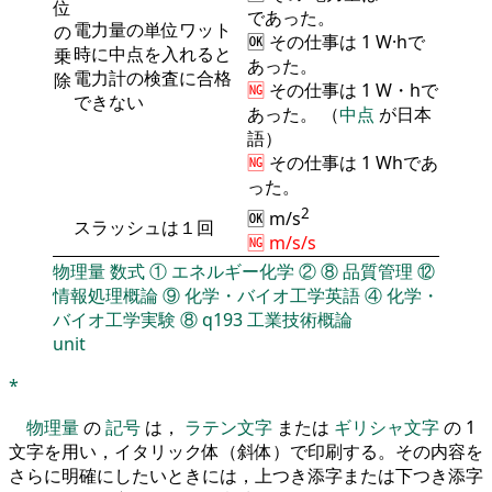
位
であった。
電力量の単位ワット
の
🆗 その仕事は 1 W·hで
時に中点を入れると
乗
あった。
電力計の検査に合格
除
🆖
その仕事は 1 W・hで
できない
あった。 （
中点
が日本
語）
🆖
その仕事は 1 Whであ
った。
2
🆗 m/s
スラッシュは１回
🆖 m/s/s
物理量
数式
①
エネルギー化学
②
⑧
品質管理
⑫
情報処理概論
⑨
化学・バイオ工学英語
④
化学・
バイオ工学実験
⑧
q193
工業技術概論
unit
*
物理量
の
記号
は，
ラテン文字
または
ギリシャ文字
の 1
文字を用い，イタリック体（斜体）で印刷する。その内容を
さらに明確にしたいときには，上つき添字または下つき添字