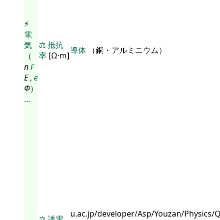
⚡
電
⚖️
抵抗
気
導体
（銅・アルミニウム）
率
[Ω·m]
（
n
F
E
,
e
Φ
）
…
u.ac.jp/developer/Asp/Youzan/Physics/
⚖️
誘電