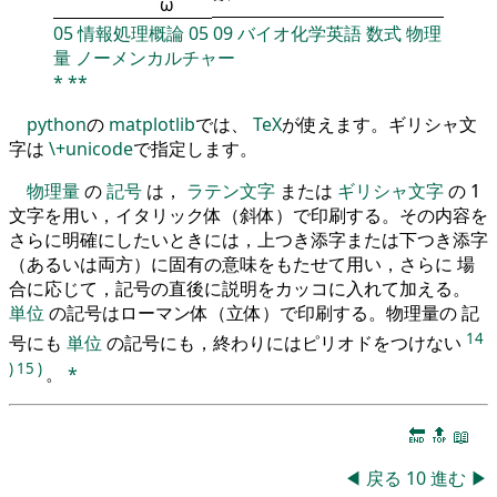
ω
05
情報処理概論
05
09
バイオ化学英語
数式
物理
量
ノーメンカルチャー
*
**
python
の
matplotlib
では、
TeX
が使えます。ギリシャ文
字は
\+unicode
で指定します。
物理量
の
記号
は，
ラテン文字
または
ギリシャ文字
の 1
文字を用い，イタリック体（斜体）で印刷する。その内容を
さらに明確にしたいときには，上つき添字または下つき添字
（あるいは両方）に固有の意味をもたせて用い，さらに 場
合に応じて，記号の直後に説明をカッコに入れて加える。
単位
の記号はローマン体（立体）で印刷する。物理量の 記
14
号にも
単位
の記号にも，終わりにはピリオドをつけない
)
15
)
。
*
🔚
🔝
📖
◀
戻る
10
進む
▶