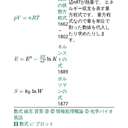
辺
n
R
T
が熱量で、 エネ
の状
ルギー収支を表す量
態方
p
V
=
n
R
T
方程式です。 量方程
=
程式
p
V
n
R
T
式なので量を単位で
1662
割った数値を代入し
～
たり求めたりしま
1802
す。
ネル
ンス
E
=
E
0
-
R
T
n
F
ln
K
0
R
T
=
−
ln
トの
E
E
K
n
F
式
1889
ボル
ツマ
S
=
k
B
ln
W
=
ln
ンの
S
k
W
B
式
1877
数式
緒言
背景
⑨
⑫
情報処理概論
⑤
化学バイオ
英語
🧮
数式
📈
プロット