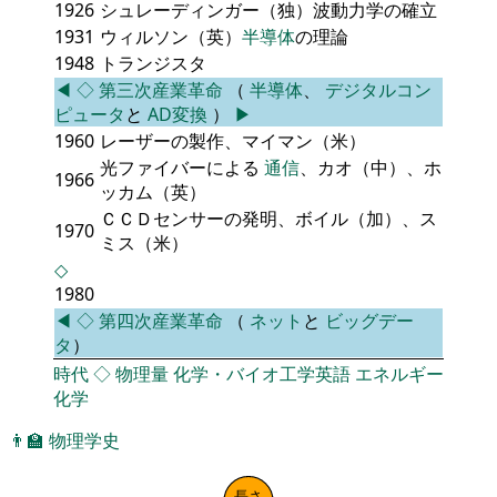
1926
シュレーディンガー（独）波動力学の確立
1931
ウィルソン（英）
半導体
の理論
1948
トランジスタ
◀
◇
第三次産業革命
（
半導体
、
デジタルコン
ピュータ
と
AD変換
）
▶
1960
レーザーの製作、マイマン（米）
光ファイバーによる
通信
、カオ（中）、ホ
1966
ッカム（英）
ＣＣＤセンサーの発明、ボイル（加）、ス
1970
ミス（米）
◇
1980
◀
◇
第四次産業革命
（
ネット
と
ビッグデー
タ
）
時代
◇
物理量
化学・バイオ工学英語
エネルギー
化学
👨‍🏫
物理学史
長さ