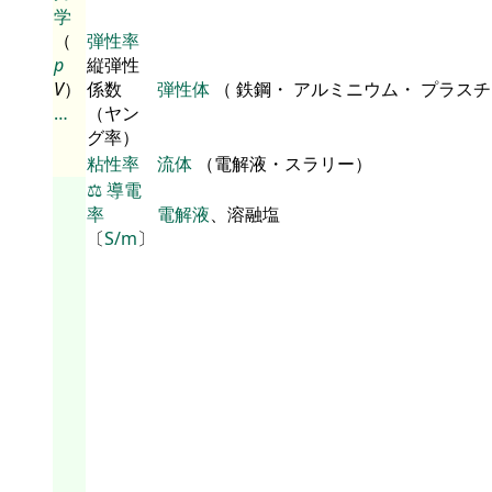
学
（
弾性率
p
縦弾性
V
）
係数
弾性体
（ 鉄鋼・ アルミニウム・ プラス
…
（ヤン
グ率）
粘性率
流体
（電解液・スラリー）
⚖️
導電
率
電解液
、溶融塩
〔
S/m
〕