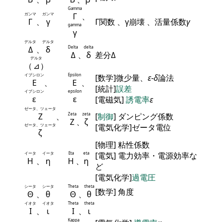
Gamma
ガンマ
ガンマ
Γ
、
Γ
、
γ
Γ関数 、γ崩壊 、活量係数
γ
gamma
γ
デルタ
デルタ
Δ
、
δ
Delta
delta
Δ
、
δ
差分Δ
デルタ
（
⊿
）
イプシロン
Epsilon
[数学]微少量、
ε
-
δ
論法
Ε
、
Ε
、
[統計]
誤差
イプシロン
epsilon
ε
ε
[電磁気]
誘電率
ε
ゼータ、ツェータ
Ζ
、
Zeta
zeta
[
制御
] ダンピング係数
Ζ
、
ζ
ゼータ、ツェータ
[電気化学]ゼータ電位
ζ
[物理] 粘性係数
イータ
イータ
Eta
eta
[電気] 電力効率・電源効率な
Η
、
η
Η
、
η
ど
[電気化学]
過電圧
シータ
シータ
Theta
theta
[数学] 角度
Θ
、
θ
Θ
、
θ
イオタ
イオタ
Theta
theta
Ι
、
ι
Ι
、
ι
Kappa