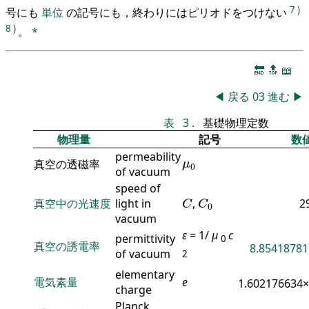
7
)
号にも
単位
の記号にも，終わりにはピリオドをつけない
8
)
。
*
🔚
🔝
📖
◀
戻る
03
進む
▶
表
3
.
基礎物理定数
物理量
記号
数
permeability
μ
0
真空の透磁率
μ
0
of vacuum
speed of
C
C
0
真空中の光速度
light in
,
2
C
C
0
vacuum
ε
= 1/
μ
c
permittivity
0
真空の誘電率
8.85418781
of vacuum
2
elementary
電気素量
e
1.602176634
charge
Planck