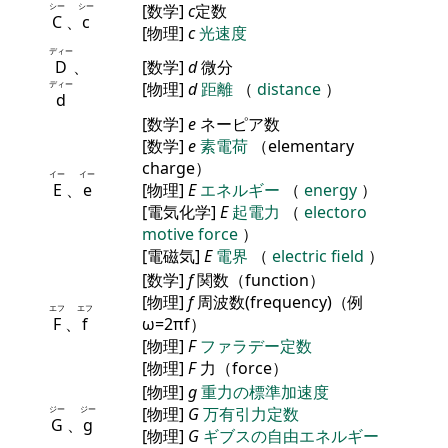
シー
シー
[数学]
c
定数
C
、
c
[物理]
c
光速度
ディー
D
、
[数学]
d
微分
ディー
[物理]
d
距離
（
distance
）
d
[数学]
e
ネーピア数
[数学]
e
素電荷
（elementary
charge）
イー
イー
E
、
e
[物理]
E
エネルギー
（
energy
）
[電気化学]
E
起電力
（
electoro
motive force
）
[電磁気]
E
電界
（
electric field
）
[数学]
f
関数（function）
[物理]
f
周波数(frequency)（例
エフ
エフ
F
、
f
ω=2πf）
[物理]
F
ファラデー定数
[物理]
F
力（force）
[物理]
g
重力の標準加速度
ジー
ジー
[物理]
G
万有引力定数
G
、
g
[物理]
G
ギブスの自由エネルギー