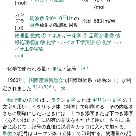
76 × 10
A
(mol)
/mol
カン
12
周波数
540×10
Hz
の
デラ
Kcd
683 lm/W
単色
放射の視感効果度
(cd)
物理量
数式
①
エネルギー化学
②
品質管理
⑫
情
報処理概論
⑨
化学・バイオ工学英語
④
化学・バ
イオ工学実験
unit
1
)
2
)
化学で使われる量・
単位
・記号
1960年、
国際度量衡総会
で国際単位系（略称ＳＩ）が制
3
)
4
)
5
)
6
)
定されました
。
水
物理量
の
記号
は，
ラテン文字
または
ギリシャ文字
の 1
文字を用い，イタリック体（斜体）で印刷する。その内容を
さらに明確にしたいときには，上つき添字または下つき添字
（あるいは両方）に固有の意味をもたせて用い，さらに 場
合に応じて，記号の直後に説明をカッコに入れて加える。
単位
の記号はローマン体（立体）で印刷する。物理量の 記