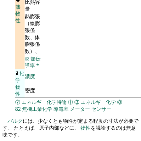
比熱容
熱
量
物
熱膨張
性
（線膨
張係
数、体
膨張係
数）、
⚖️
熱伝
導率
*
🧪
化
濃度
学
物
密度
性
⑦
エネルギー化学特論
①
③
エネルギー化学
⑧
82
無機工業化学
導電率
メーター
センサー
バルク
には、少なくとも物性が定まる程度の寸法が必要で
す。 たとえば、原子内部などに、
物性
を議論するのは無意
味です。