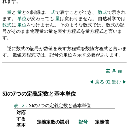
れます。
量
と
量
との関係は、
式
で表すことができ、
数式
で示され
ます。
単位
が変わっても
量
は変わりません。 自然科学では
数式
に
単位
をつけません。 そのような数式では、数式の記
号がそのまま物理量の量を表す方程式を量方程式と言いま
す。
逆に数式の記号が数値を表す方程式を数値方程式と言いま
す。 数値方程式では、記号の単位を示す必要があります。
🔚
🔝
📖
◀
戻る
02
進む
▶
SIの7つの定義定数と基本単位
表
2
.
SIの7つの定義定数と基本単位
対応
する
定義定数の説明
記号
定義値
基本