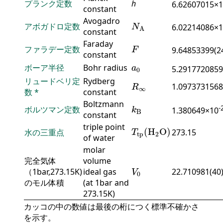
プランク定数
h
6.62607015×
constant
N
A
Avogadro
アボガドロ定数
6.02214086×
N
A
constant
F
Faraday
ファラデー定数
9.64853399(2
F
constant
a
0
ボーア半径
Bohr radius
a
5.2917720859
0
R
∞
リュードベリ定
Rydberg
1.0973731568
R
∞
数
*
constant
k
B
Boltzmann
-
ボルツマン定数
1.380649×10
k
B
constant
T
tp
(
H
2
O
)
triple point
(
H
O
)
水の三重点
273.15
T
tp
2
of water
molar
完全気体
volume
V
0
（1bar,273.15K)
ideal gas
22.710981(40
V
0
のモル体積
(at 1bar and
273.15K)
カッコの中の数値は最後の桁につく標準不確かさ
を示す。