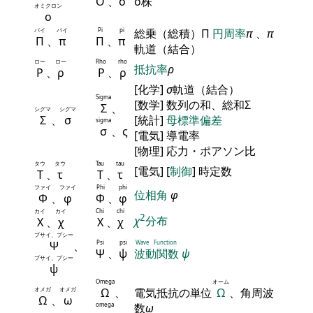
Ο
、
ο
ο株
オミクロン
ο
パイ
パイ
Pi
pi
総乗（総積）Π
円周率
π
、
π
Π
、
π
Π
、
π
軌道（結合）
ロー
ロー
Rho
rho
抵抗率
ρ
Ρ
、
ρ
Ρ
、
ρ
[化学]
σ
軌道（結合）
Sigma
[数学] 数列の和、総和Σ
Σ
、
シグマ
シグマ
Σ
、
σ
[統計]
母標準偏差
sigma
σ
、ς
[電気] 導電率
[物理] 応力・ポアソン比
タウ
タウ
Tau
tau
[電気] [
制御
] 時定数
Τ
、
τ
Τ
、
τ
ファイ
ファイ
Phi
phi
位相角
φ
Φ
、
φ
Φ
、
φ
カイ
カイ
Chi
chi
2
χ
分布
Χ
、
χ
Χ
、
χ
プサイ、プシー
Ψ
、
Psi
psi
Wave Function
Ψ
、
ψ
波動関数
ψ
プサイ、プシー
ψ
Omega
オーム
オメガ
オメガ
Ω
、
電気抵抗の単位
Ω
、角周波
Ω
、
ω
omega
数
ω