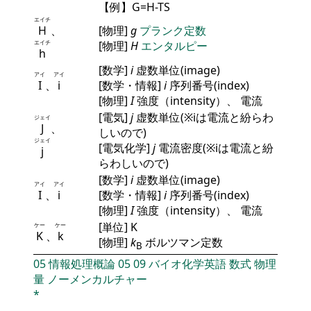
【例】G=H-TS
エイチ
H
、
[物理]
g
プランク定数
エイチ
[物理]
H
エンタルピー
h
[数学]
i
虚数単位(image)
アイ
アイ
I
、
i
[数学・情報]
i
序列番号(index)
[物理]
I
強度（intensity）、 電流
[電気]
j
虚数単位(※iは電流と紛らわ
ジェイ
J
、
しいので)
ジェイ
[電気化学]
j
電流密度(※iは電流と紛
j
らわしいので)
[数学]
i
虚数単位(image)
アイ
アイ
I
、
i
[数学・情報]
i
序列番号(index)
[物理]
I
強度（intensity）、 電流
[単位] K
ケー
ケー
K
、
k
[物理]
k
ボルツマン定数
B
05
情報処理概論
05
09
バイオ化学英語
数式
物理
量
ノーメンカルチャー
*