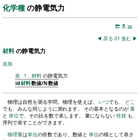
化学種
の静電気力
🔚
🔝
📖
◀
戻る
01
進む
▶
材料
の静電気力
追加
表
1
.
材料
の静電気力
id
材料
数値/N
数値
物理は自然を測る学問。物理を使えば、
いつ
でも、
どこ
でも、みんな同じように測れます。 その基本となるのが
量
と
単位
で、その比を数で表します。 量にならない
性状
も、
序列で表すことができます。
物理量
は
単位
の倍数であり、数値と
単位
の積として表さ