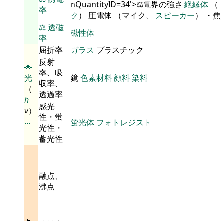
nQuantityID=34'>⚖️電界の強さ
絶縁体
（
率
ク
） 圧電体 （マイク、
スピーカー
） ・
⚖️
透磁
磁性体
率
屈折率
ガラス
プラスチック
反射
🌟
率、吸
光
鏡
色素材料
顔料
染料
収率、
（
透過率
h
感光
ν
）
性・蛍
…
蛍光体
フォトレジスト
光性・
蓄光性
融点、
沸点
🔥