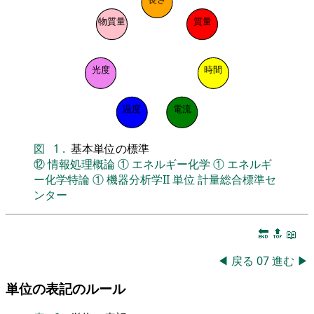
物質量
質量
光度
時間
温度
電流
図
1
.
基本単位の標準
⑫
情報処理概論
①
エネルギー化学
①
エネルギ
ー化学特論
①
機器分析学II
単位
計量総合標準セ
ンター
🔚
🔝
📖
◀
戻る
07
進む
▶
単位の表記のルール