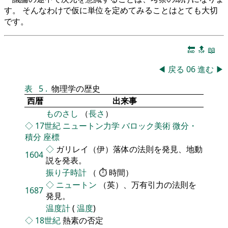
す。 そんなわけで仮に単位を定めてみることはとても大切
です。
🔚
🔝
📖
◀
戻る
06
進む
▶
表
5
.
物理学の歴史
西暦
出来事
ものさし
（
長さ
）
◇
17世紀
ニュートン力学
バロック美術
微分・
積分
座標
◇
ガリレイ（伊）落体の法則を発見、地動
1604
説を発表。
振り子時計
（ ⏱ 時間）
◇
ニュートン
（英）、万有引力の法則を
1687
発見。
温度計
(
温度
)
◇
18世紀
熱素の否定