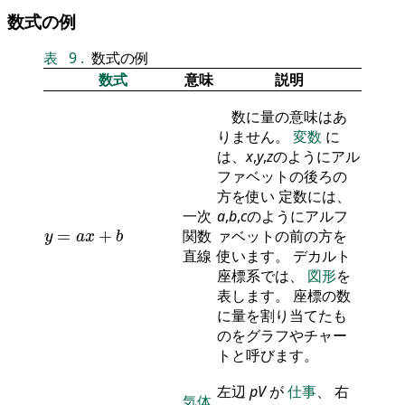
数式の例
表
9
.
数式の例
数式
意味
説明
数に量の意味はあ
りません。
変数
に
は、
x
,
y
,
z
のようにアル
ファベットの後ろの
方を使い 定数には、
一次
a
,
b
,
c
のようにアルフ
y
=
a
x
+
b
=
+
関数
ァベットの前の方を
y
a
x
b
直線
使います。 デカルト
座標系では、
図形
を
表します。 座標の数
に量を割り当てたも
のをグラフやチャー
トと呼びます。
左辺
p
V
が
仕事
、 右
気体