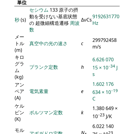
単位
セシウム
133 原子の摂
動を受けない基底状態
9192631770
秒
(s)
ΔνCs
の 超微細構造遷移
周波
Hz
数
メー
299792458
トル
真空中の光の速さ
c
m/s
(m)
キロ
6.626 070
グラ
−34
プランク定数
h
15 × 10
J
ム
s
(kg)
1.602 176
アン
ペア
電気素量
e
−19
634 × 10
(A)
C
ケル
1.380 649 ×
ビン
ボルツマン定数
k
−23
10
J/K
(K)
6.022 140
モル
N
アボガドロ定数
23