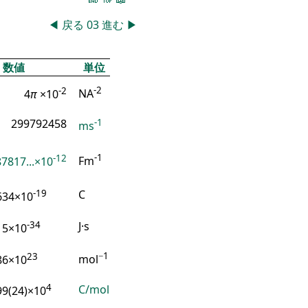
◀
戻る
03
進む
▶
数値
単位
-2
-2
4
π
×10
NA
-1
299792458
ms
-12
-1
7817...×10
Fm
-19
C
634×10
-34
J·s
15×10
23
−1
86×10
mol
4
C/mol
99(24)×10