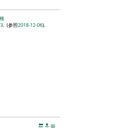
種
63
. (参照
2018-12-06
).
🔚
🔝
📖