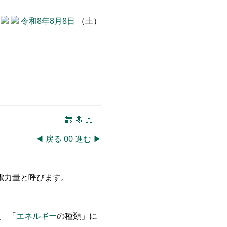
令和8年8月8日
（土）
🔚
🔝
📖
◀
戻る
00
進む
▶
電力量と呼びます
。
、
「
エネルギー
の種類
」
に