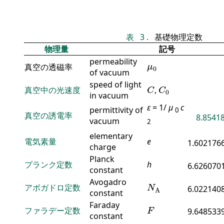
表
3
.
基礎物理定数
物理量
記号
permeability
μ
0
真空の透磁率
μ
0
of vacuum
C
C
0
speed of light
真空中の光速度
,
C
C
0
in vacuum
ε
= 1/
μ
c
permittivity of
0
真空の誘電率
8.85418
vacuum
2
elementary
電気素量
e
1.602176
charge
Planck
プランク定数
h
6.626070
constant
N
A
Avogadro
アボガドロ定数
6.022140
N
A
constant
F
Faraday
ファラデー定数
9.648533
F
constant