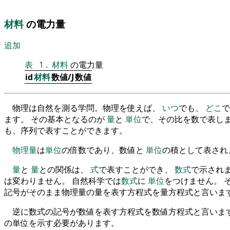
材料
の電力量
追加
表
1
.
材料
の電力量
id
材料
数値/J
数値
物理は自然を測る学問。物理を使えば、
いつ
でも、
どこ
で
ます。 その基本となるのが
量
と
単位
で、その比を数で表しま
も、序列で表すことができます。
物理量
は
単位
の倍数であり、数値と
単位
の積として表され
量
と
量
との関係は、
式
で表すことができ、
数式
で示され
は変わりません。 自然科学では
数式
に
単位
をつけません。 
記号がそのまま物理量の量を表す方程式を量方程式と言いま
逆に数式の記号が数値を表す方程式を数値方程式と言います
の単位を示す必要があります。