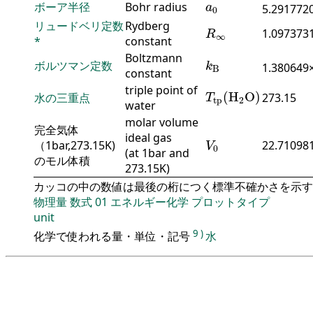
a
0
ボーア半径
Bohr radius
a
5.291772
0
R
∞
リュードベリ定数
Rydberg
1.097373
R
∞
*
constant
k
B
Boltzmann
ボルツマン定数
1.380649
k
B
constant
T
tp
(
H
2
O
)
triple point of
(
H
O
)
水の三重点
273.15
T
tp
2
water
molar volume
完全気体
V
0
ideal gas
（1bar,273.15K)
22.710981
V
0
(at 1bar and
のモル体積
273.15K)
カッコの中の数値は最後の桁につく標準不確かさを示す
物理量
数式
01
エネルギー化学
プロットタイプ
unit
9
)
化学で使われる量・単位・記号
水