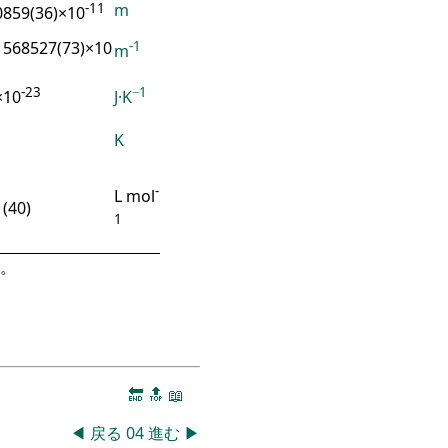
-11
m
0859(36)×10
-1
1568527(73)×10
m
-23
−1
×10
J·K
K
-
L mol
(40)
1
。
🔚
🔝
📖
◀
戻る
04
進む
▶