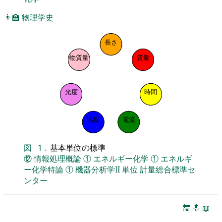
👨‍🏫
物理学史
長さ
物質量
質量
光度
時間
温度
電流
図
1
.
基本単位の標準
⑫
情報処理概論
①
エネルギー化学
①
エネルギ
ー化学特論
①
機器分析学II
単位
計量総合標準セ
ンター
🔚
🔝
📖