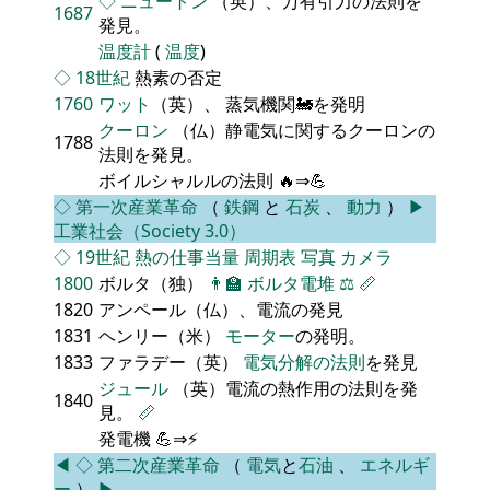
◇
ニュートン
（英）、万有引力の法則を
1687
発見。
温度計
(
温度
)
◇
18世紀
熱素の否定
1760
ワット
（英）、 蒸気機関🚂を発明
クーロン
（仏）静電気に関するクーロンの
1788
法則を発見。
ボイルシャルルの法則 🔥⇒💪
◇
第一次産業革命
（
鉄鋼
と
石炭
、
動力
）
▶
工業社会（Society 3.0）
◇
19世紀
熱の仕事当量
周期表
写真
カメラ
1800
ボルタ（独）
👨‍🏫
ボルタ電堆
⚖️
📏
1820
アンペール（仏）、電流の発見
1831
ヘンリー（米）
モーター
の発明。
1833
ファラデー（英）
電気分解の法則
を発見
ジュール
（英）電流の熱作用の法則を発
1840
見。
📏
発電機 💪⇒⚡
◀
◇
第二次産業革命
（
電気
と
石油
、
エネルギ
ー
）
▶