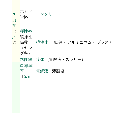
ポアソ
コンクリート
💪
ン比
力
学
（
弾性率
p
縦弾性
V
）
係数
弾性体
（ 鉄鋼・ アルミニウム・ プラス
…
（ヤン
グ率）
粘性率
流体
（電解液・スラリー）
⚖️
導電
率
電解液
、溶融塩
〔
S/m
〕