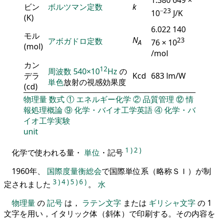
ビン
ボルツマン定数
k
−23
10
J/K
(K)
6.022 140
モル
N
アボガドロ定数
23
76 × 10
A
(mol)
/mol
カン
12
周波数
540×10
Hz
の
デラ
Kcd
683 lm/W
単色
放射の視感効果度
(cd)
物理量
数式
①
エネルギー化学
②
品質管理
⑫
情
報処理概論
⑨
化学・バイオ工学英語
④
化学・バ
イオ工学実験
unit
1
)
2
)
化学で使われる量・
単位
・記号
1960年、
国際度量衡総会
で国際単位系（略称ＳＩ）が制
3
)
4
)
5
)
6
)
定されました
。
水
物理量
の
記号
は，
ラテン文字
または
ギリシャ文字
の 1
文字を用い，イタリック体（斜体）で印刷する。その内容を