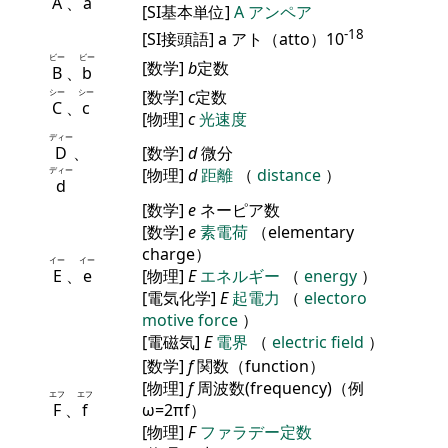
A
、
a
[SI基本単位]
A
アンペア
-18
[SI接頭語] a アト（atto）10
ビー
ビー
[数学]
b
定数
B
、
b
シー
シー
[数学]
c
定数
C
、
c
[物理]
c
光速度
ディー
D
、
[数学]
d
微分
ディー
[物理]
d
距離
（
distance
）
d
[数学]
e
ネーピア数
[数学]
e
素電荷
（elementary
charge）
イー
イー
E
、
e
[物理]
E
エネルギー
（
energy
）
[電気化学]
E
起電力
（
electoro
motive force
）
[電磁気]
E
電界
（
electric field
）
[数学]
f
関数（function）
[物理]
f
周波数(frequency)（例
エフ
エフ
F
、
f
ω=2πf）
[物理]
F
ファラデー定数