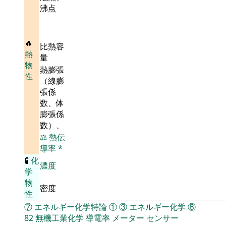
沸点
🔥
比熱容
熱
量
物
熱膨張
性
（線膨
張係
数、体
膨張係
数）、
⚖️
熱伝
導率
*
🧪
化
濃度
学
物
密度
性
⑦
エネルギー化学特論
①
③
エネルギー化学
⑧
82
無機工業化学
導電率
メーター
センサー