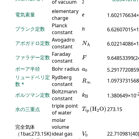
of vacuum
2
elementary
電気素量
e
1.602176634
charge
Planck
プランク定数
h
6.62607015×
constant
N
A
Avogadro
アボガドロ定数
6.02214086×
N
A
constant
F
Faraday
ファラデー定数
9.64853399(2
F
constant
a
0
ボーア半径
Bohr radius
a
5.2917720859
0
R
∞
リュードベリ定
Rydberg
1.0973731568
R
∞
数
*
constant
k
B
Boltzmann
-
ボルツマン定数
1.380649×10
k
B
constant
T
tp
(
H
2
O
)
triple point
(
H
O
)
水の三重点
273.15
T
tp
2
of water
molar
完全気体
volume
V
0
（1bar,273.15K)
ideal gas
22.710981(40
V
0