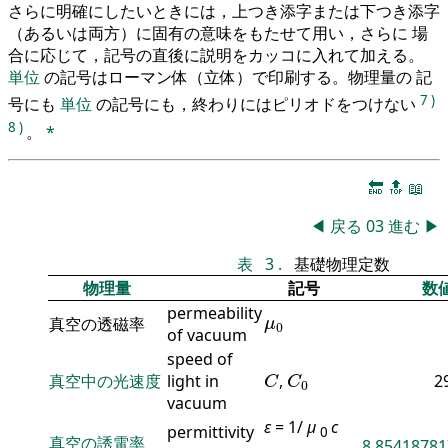
さらに明確にしたいときには，上つき添字または下つき添字
（あるいは両方）に固有の意味をもたせて用い，さらに 場
合に応じて，記号の直後に説明をカッコに入れて加える。
単位
の記号はローマン体（立体）で印刷する。物理量の 記
7
)
号にも
単位
の記号にも，終わりにはピリオドをつけない
8
)
。
*
🔚
🔝
📖
◀
戻る
03
進む
▶
表
3
.
基礎物理定数
物理量
記号
数
permeability
μ
0
真空の透磁率
μ
0
of vacuum
speed of
C
C
0
真空中の光速度
light in
,
2
C
C
0
vacuum
ε
= 1/
μ
c
permittivity
0
真空の誘電率
8.85418781