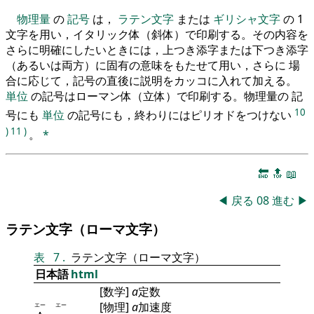
物理量
の
記号
は，
ラテン文字
または
ギリシャ文字
の 1
文字を用い，イタリック体（斜体）で印刷する。その内容を
さらに明確にしたいときには，上つき添字または下つき添字
（あるいは両方）に固有の意味をもたせて用い，さらに 場
合に応じて，記号の直後に説明をカッコに入れて加える。
単位
の記号はローマン体（立体）で印刷する。物理量の 記
10
号にも
単位
の記号にも，終わりにはピリオドをつけない
)
11
)
。
*
🔚
🔝
📖
◀
戻る
08
進む
▶
ラテン文字（ローマ文字）
表
7
.
ラテン文字（ローマ文字）
日本語
html
[数学]
a
定数
[物理]
a
加速度
エー
エー