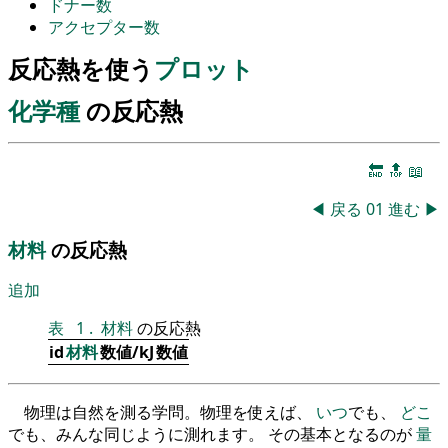
ドナー数
アクセプター数
反応熱を使う
プロット
化学種
の反応熱
🔚
🔝
📖
◀
戻る
01
進む
▶
材料
の反応熱
追加
表
1
.
材料
の反応熱
id
材料
数値/kJ
数値
物理は自然を測る学問。物理を使えば、
いつ
でも、
どこ
でも、みんな同じように測れます。 その基本となるのが
量