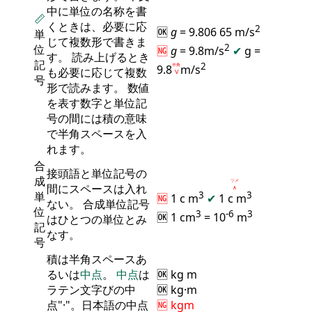
中に単位の名称を書
📏
くときは、必要に応
2
🆗
g
= 9.806 65 m/s
単
じて複数形で書きま
2
位
🆖
g
= 9.8m/s
✔
g =
す。 読み上げるとき
記
2
9.8
半角
m/s
も必要に応じて複数
Ⅴ
号
形で読みます。 数値
を表す数字と単位記
号の間には積の意味
で半角スペースを入
れます。
合
接頭語と単位記号の
成
ツメ
間にスペースは入れ
∧
単
3
3
🆖
1 c m
✔
1 c
m
ない。 合成単位記号
位
3
-6
3
🆗 1 cm
= 10
m
はひとつの単位とみ
記
なす。
号
積は半角スペースあ
るいは
中点
。
中点
は
🆗 kg m
ラテン文字びの中
🆗 kg·m
点"·"。日本語の中点
🆖 kgm