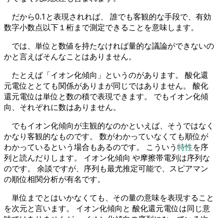
だから0.1と表現されれば、 誰でも客観的な手段で、有効
数字小数点以下１桁まで測定できることを意味します。
では、単位と数値を持たなければ量的な議論ができないの
かと言えばそんなことはありません。
たとえば「イオン化傾向」というのがあります。 酸化還
元電位ととても関係がありまが同じではありません。 酸化
還元電位は単位と数の積で表現できます。 でもイオン化傾
向、それぞれに数はありません。
でもイオン化傾向が主観的なのかといえば、そうではなく
かなり客観的なものです。 数がわかっていなくても順位が
わかっているという場合もあるのです。 こういう
特性
を序
列と読んだりします。 イオン化傾向 や摩擦帯電列は序列な
のです。 余談ですが、序列も最尤推定可能で、スピアマン
の順位相関分析が有名です。
単位までとはいかなくても、その量の意味を表現すること
を次元と言います。 イオン化傾向と 酸化還元電位は同じ意