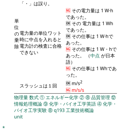
「・」は誤り。
🆖
その
電力量
は 1 W·h
であった。
単
🆗 その
電力量
は 1 Wh
位
であった。
電力量の単位ワット
の
🆗 その仕事は 1 W·hで
時に中点を入れると
乗
あった。
電力計の検査に合格
除
🆖
その仕事は 1 W・hで
できない
あった。 （
中点
が日本
語）
🆖
その仕事は 1 Whであ
った。
2
🆗 m/s
スラッシュは１回
🆖 m/s/s
物理量
数式
①
エネルギー化学
②
⑧
品質管理
⑫
情報処理概論
⑨
化学・バイオ工学英語
④
化学・
バイオ工学実験
⑧
q193
工業技術概論
unit
*