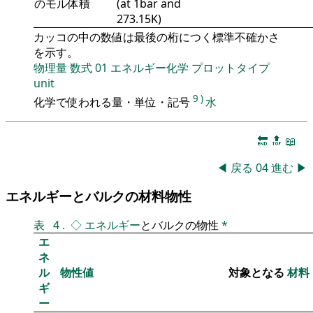
のモル体積
(at 1bar and
273.15K)
カッコの中の数値は最後の桁につく標準不確かさ
を示す。
物理量
数式
01
エネルギー化学
プロットタイプ
unit
9
)
化学で使われる量・単位・記号
水
🔚
🔝
📖
◀
戻る
04
進む
▶
エネルギーとバルクの材料物性
表
4
.
◇
エネルギー
とバルクの物性
*
エ
ネ
ル
物性値
対象となる
材料
ギ
ー