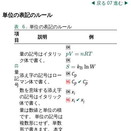
◀
戻る
07
進む
▶
単位の表記のルール
表
6
.
単位の表記のルール
項
説明
例
目
🆗
p
V
=
n
R
T
量の記号はイタリッ
=
p
V
n
R
T
ク体で書く。
🆗
S
=
k
B
ln
W
⚖️
=
ln
S
k
W
B
量
🆗
C
添え字の記号はロー
p
記
マン体で書く。
🆖
C
✔
C
p
p
号
数を意味する添え字
🆗
x
i
の記号はイタリック
🆖
x
✔
x
i
i
体で書く。
量は数値と単位の積
です。 単位の記号は
複数形にせず、単数
形で書きます。 本文