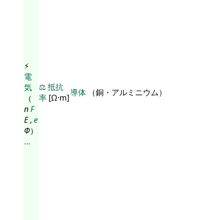
⚡
電
⚖️
抵抗
気
導体
（銅・アルミニウム）
率
[Ω·m]
（
n
F
E
,
e
Φ
）
…