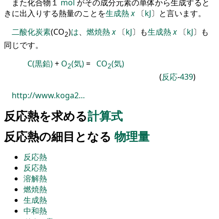
また化合物
１
mol
がその成分元素の単体から生成すると
きに出入りする熱量のこと
を
生成熱
x
〔
kJ
〕
と言います
。
二酸化炭素
(CO
)
は
、
燃焼熱
x
〔
kJ
〕
も
生成熱
x
〔
kJ
〕
も
2
同じです
。
C
(黒鉛)
+
O
(気)
=
CO
(気)
2
2
(
反応
-
439
)
http://www.koga2…
反応熱を求める
計算式
反応熱の細目となる
物理量
反応熱
反応熱
溶解熱
燃焼熱
生成熱
中和熱