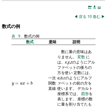
🔚
🔝
📖
◀
戻る
10
進む
▶
数式の例
表
9
.
数式の例
数式
意味
説明
数に量の意味はあ
りません。
変数
に
は、
x
,
y
,
z
のようにアル
ファベットの後ろの
方を使い 定数には、
一次
a
,
b
,
c
のようにアルフ
y
=
a
x
+
b
=
+
関数
ァベットの前の方を
y
a
x
b
直線
使います。 デカルト
座標系では、
図形
を
表します。 座標の数
に量を割り当てたも