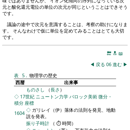
味ではありませんが、 イオン化傾向の序列になっている次
元と酸化還元電位の単位の次元が同じということはできそう
です。
議論の途中で次元を意識することは、考察の助けになりま
す。 そんなわけで仮に単位を定めてみることはとても大切
です。
🔚
🔝
📖
◀
戻る
06
進む
▶
表
5
.
物理学の歴史
西暦
出来事
ものさし
（
長さ
）
◇
17世紀
ニュートン力学
バロック美術
微分・
積分
座標
◇
ガリレイ（伊）落体の法則を発見、地動
1604
説を発表。
振り子時計
（ ⏱ 時間）