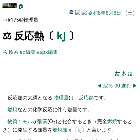
🏠
令和8年8月8日
（土）
⇒#175@物理量;
⚖️ 反応熱〔
kJ
〕
🔍
検索
ed編集
aspx編集
🔚
🔝
📖
◀
戻る
00
進む
▶
反応熱の大綱となる
物理量
は、
反応熱
です。
燃焼
などの化学反応に伴う熱量です
。
物質
１
モル
が
酸素
(O
)
と化合するとき
（
完全
燃焼
すると
2
き
）
に発生する熱量
を
燃焼熱
x
〔
kJ
〕
と言います
。