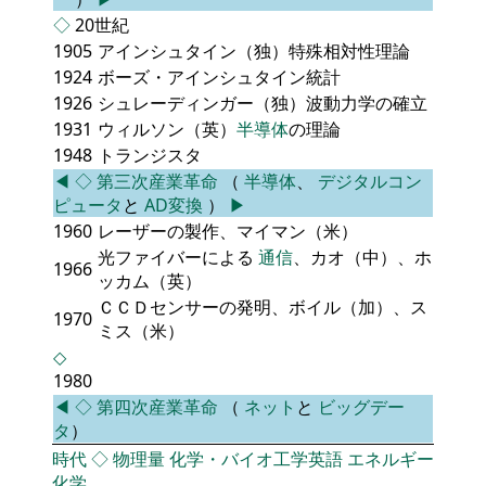
◇
20世紀
1905
アインシュタイン（独）特殊相対性理論
1924
ボーズ・アインシュタイン統計
1926
シュレーディンガー（独）波動力学の確立
1931
ウィルソン（英）
半導体
の理論
1948
トランジスタ
◀
◇
第三次産業革命
（
半導体
、
デジタルコン
ピュータ
と
AD変換
）
▶
1960
レーザーの製作、マイマン（米）
光ファイバーによる
通信
、カオ（中）、ホ
1966
ッカム（英）
ＣＣＤセンサーの発明、ボイル（加）、ス
1970
ミス（米）
◇
1980
◀
◇
第四次産業革命
（
ネット
と
ビッグデー
タ
）
時代
◇
物理量
化学・バイオ工学英語
エネルギー
化学