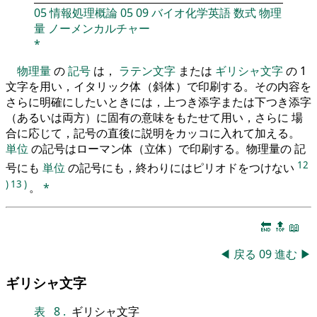
05
情報処理概論
05
09
バイオ化学英語
数式
物理
量
ノーメンカルチャー
*
物理量
の
記号
は，
ラテン文字
または
ギリシャ文字
の 1
文字を用い，イタリック体（斜体）で印刷する。その内容を
さらに明確にしたいときには，上つき添字または下つき添字
（あるいは両方）に固有の意味をもたせて用い，さらに 場
合に応じて，記号の直後に説明をカッコに入れて加える。
単位
の記号はローマン体（立体）で印刷する。物理量の 記
12
号にも
単位
の記号にも，終わりにはピリオドをつけない
)
13
)
。
*
🔚
🔝
📖
◀
戻る
09
進む
▶
ギリシャ文字
表
8
.
ギリシャ文字