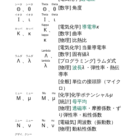
シータ
シータ
Theta
theta
[数学] 角度
Θ
、
θ
Θ
、
θ
イオタ
イオタ
Theta
theta
Ι
、
ι
Ι
、
ι
Kappa
[電気化学]
導電率
κ
Κ
、
カッパ
カッパ
Κ
、
κ
[数学] 曲率
kappa
κ
[物理] 比熱比
[電気化学] 当量導電率
Lambda
[数学] 固有値
λ
Λ
、
ラムダ
ラムダ
Λ
、
λ
[プログラミング] ラムダ式
lambda
λ
[物理]
波長
λ
・弾性率・熱伝
導率
[全般] 単位の接頭辞（マイク
ロ）
ミュー
ミュー
Mu
mu
[化学]化学ポテンシャル
μ
Μ
、
μ
Μ
、
μ
[統計]
母平均
[物理]
透磁率
・摩擦係数・ず
り弾性率・粘性係数
ニュー
ニュー
Nu
nu
[電磁気] 周波数（振動数）
Ν
、
ν
Ν
、
ν
[物理] 動粘性係数
グザイ、クシー