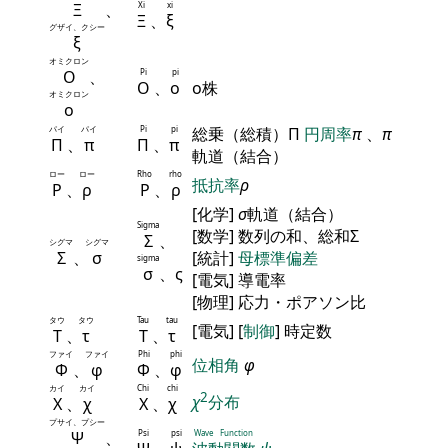
Ξ
、
Xi
xi
Ξ
、
ξ
グザイ、クシー
ξ
オミクロン
Ο
、
Pi
pi
Ο
、
ο
ο株
オミクロン
ο
パイ
パイ
Pi
pi
総乗（総積）Π
円周率
π
、
π
Π
、
π
Π
、
π
軌道（結合）
ロー
ロー
Rho
rho
抵抗率
ρ
Ρ
、
ρ
Ρ
、
ρ
[化学]
σ
軌道（結合）
Sigma
[数学] 数列の和、総和Σ
Σ
、
シグマ
シグマ
Σ
、
σ
[統計]
母標準偏差
sigma
σ
、ς
[電気] 導電率
[物理] 応力・ポアソン比
タウ
タウ
Tau
tau
[電気] [
制御
] 時定数
Τ
、
τ
Τ
、
τ
ファイ
ファイ
Phi
phi
位相角
φ
Φ
、
φ
Φ
、
φ
カイ
カイ
Chi
chi
2
χ
分布
Χ
、
χ
Χ
、
χ
プサイ、プシー
Ψ
、
Psi
psi
Wave Function