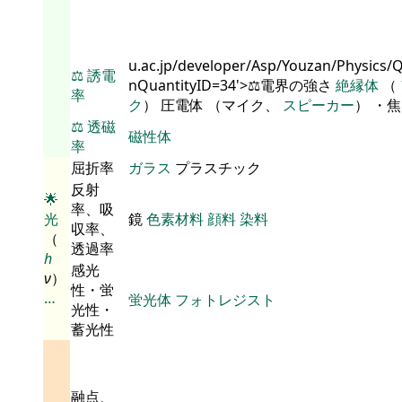
u.ac.jp/developer/Asp/Youzan/Physics/
⚖️
誘電
nQuantityID=34'>⚖️電界の強さ
絶縁体
（
率
ク
） 圧電体 （マイク、
スピーカー
） ・
⚖️
透磁
磁性体
率
屈折率
ガラス
プラスチック
反射
🌟
率、吸
光
鏡
色素材料
顔料
染料
収率、
（
透過率
h
感光
ν
）
性・蛍
…
蛍光体
フォトレジスト
光性・
蓄光性
融点、