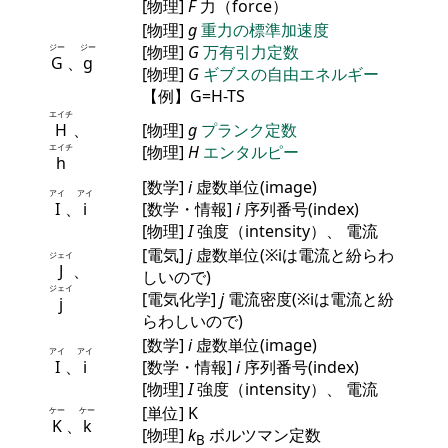
[物理]
F
力（force）
[物理]
g
重力の標準加速度
ジー
ジー
[物理]
G
万有引力定数
G
、
g
[物理]
G
ギブスの自由エネルギー
【例】G=H-TS
エイチ
H
、
[物理]
g
プランク定数
エイチ
[物理]
H
エンタルピー
h
[数学]
i
虚数単位(image)
アイ
アイ
I
、
i
[数学・情報]
i
序列番号(index)
[物理]
I
強度（intensity）、 電流
[電気]
j
虚数単位(※iは電流と紛らわ
ジェイ
J
、
しいので)
ジェイ
[電気化学]
j
電流密度(※iは電流と紛
j
らわしいので)
[数学]
i
虚数単位(image)
アイ
アイ
I
、
i
[数学・情報]
i
序列番号(index)
[物理]
I
強度（intensity）、 電流
[単位] K
ケー
ケー
K
、
k
[物理]
k
ボルツマン定数
B