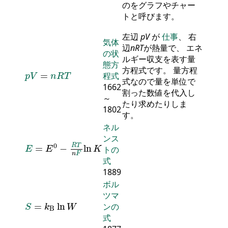
のをグラフやチャー
トと呼びます。
左辺
p
V
が
仕事
、 右
気体
辺
n
R
T
が熱量で、 エネ
の状
ルギー収支を表す量
態方
p
V
=
n
R
T
方程式です。 量方程
=
程式
p
V
n
R
T
式なので量を単位で
1662
割った数値を代入し
～
たり求めたりしま
1802
す。
ネル
ンス
E
=
E
0
-
R
T
n
F
ln
K
0
R
T
=
−
ln
トの
E
E
K
n
F
式
1889
ボル
ツマ
S
=
k
B
ln
W
=
ln
ンの
S
k
W
B
式