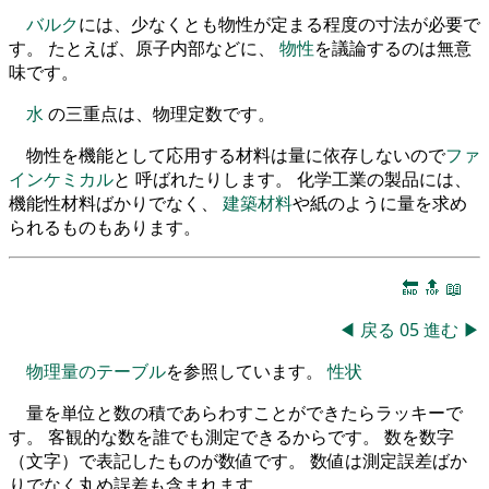
バルク
には、少なくとも物性が定まる程度の寸法が必要で
す。 たとえば、原子内部などに、
物性
を議論するのは無意
味です。
水
の三重点は、物理定数です。
物性を機能として応用する材料は量に依存しないので
ファ
インケミカル
と 呼ばれたりします。 化学工業の製品には、
機能性材料ばかりでなく、
建築材料
や紙のように量を求め
られるものもあります。
🔚
🔝
📖
◀
戻る
05
進む
▶
物理量のテーブル
を参照しています。
性状
量を単位と数の積であらわすことができたらラッキーで
す。 客観的な数を誰でも測定できるからです。 数を数字
（文字）で表記したものが数値です。 数値は測定誤差ばか
りでなく丸め誤差も含まれます。