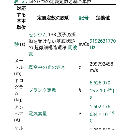
表
2
.
SIの7つの定義定数と基本単位
対応
する
定義定数の説明
記号
定義値
基本
単位
セシウム
133 原子の摂
動を受けない基底状態
9192631770
秒
(s)
ΔνCs
の 超微細構造遷移
周波
Hz
数
メー
299792458
トル
真空中の光の速さ
c
m/s
(m)
キロ
6.626 070
グラ
−34
プランク定数
h
15 × 10
J
ム
s
(kg)
1.602 176
アン
ペア
電気素量
e
−19
634 × 10
(A)
C
ケル
1.380 649 ×