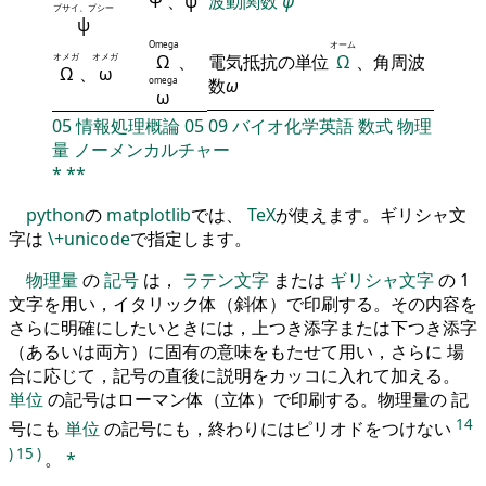
Ψ
、
ψ
波動関数
ψ
プサイ、プシー
ψ
Omega
オーム
オメガ
オメガ
Ω
、
電気抵抗の単位
Ω
、角周波
Ω
、
ω
omega
数
ω
ω
05
情報処理概論
05
09
バイオ化学英語
数式
物理
量
ノーメンカルチャー
*
**
python
の
matplotlib
では、
TeX
が使えます。ギリシャ文
字は
\+unicode
で指定します。
物理量
の
記号
は，
ラテン文字
または
ギリシャ文字
の 1
文字を用い，イタリック体（斜体）で印刷する。その内容を
さらに明確にしたいときには，上つき添字または下つき添字
（あるいは両方）に固有の意味をもたせて用い，さらに 場
合に応じて，記号の直後に説明をカッコに入れて加える。
単位
の記号はローマン体（立体）で印刷する。物理量の 記
14
号にも
単位
の記号にも，終わりにはピリオドをつけない
)
15
)
。
*