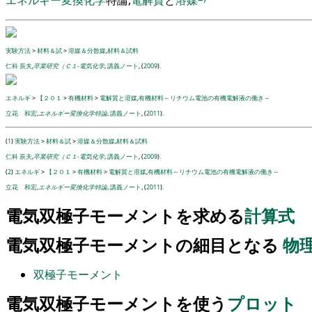
エネルギー
変換
化学
特論
,
電解質
と
溶媒
実験方法
>
材料＆試
>
溶媒＆分散媒
,
材料＆試料
仁科 辰夫
,
卒業研究（Ｃ１-電気化学
,
講義ノート
, (
2009
).
エネルギ
>
【２０１
>
有機材料
>
電解質と溶媒
,
有機材料～リチウム電池の有機電解液の働き～
立花 和宏
,
エネルギー変換化学特論
,
講義ノート
, (
2011
).
(
1
)
実験方法
>
材料＆試
>
溶媒＆分散媒
,
材料＆試料
仁科 辰夫
,
卒業研究（Ｃ１-電気化学
,
講義ノート
, (
2009
).
(
2
)
エネルギ
>
【２０１
>
有機材料
>
電解質と溶媒
,
有機材料～リチウム電池の有機電解液の働き～
立花 和宏
,
エネルギー変換化学特論
,
講義ノート
, (
2011
).
電気双極子モーメントを求める
計算式
電気双極子モーメントの細目となる
物
双極子モーメント
電気双極子モーメントを使う
プロット