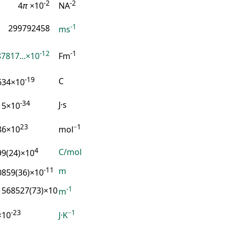
-2
-2
4
π
×10
NA
-1
299792458
ms
-12
-1
7817...×10
Fm
-19
C
634×10
-34
J·s
15×10
23
−1
86×10
mol
4
C/mol
99(24)×10
-11
m
0859(36)×10
-1
1568527(73)×10
m
-23
−1
×10
J·K