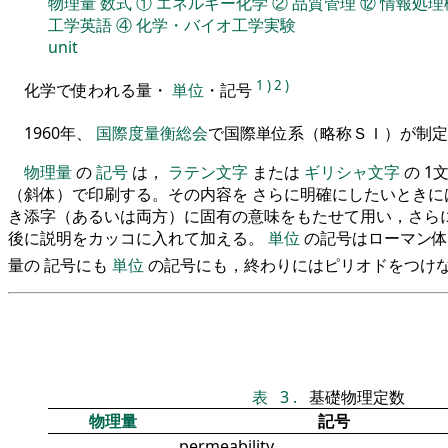
物理量
数式
①
エネルギー化学
②
品質管理
⑫
情報処理
工学英語
④
化学・バイオ工学実験
unit
1
)
2
)
化学で使われる量・
単位
・記号
1960年、
国際度量衡総会
で国際単位系（略称ＳＩ）が制
物理量
の
記号
は，
ラテン文字
または
ギリシャ文字
の 1
（斜体）で印刷する。その内容を さらに明確にしたいときに
き添字（あるいは両方）に固有の意味をもたせて用い，さらに
後に説明をカッコに入れて加える。
単位
の記号はローマン体
量の 記号にも
単位
の記号にも，終わりにはピリオドをつけ
表
3
.
基礎物理定数
物理量
記号
permeability