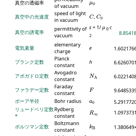
μ
0
真空の透磁率
μ
0
of vacuum
C
C
0
speed of light
真空中の光速度
,
C
C
0
in vacuum
ε
= 1/
μ
c
permittivity of
0
真空の誘電率
8.85418
vacuum
2
elementary
電気素量
e
1.602176
charge
Planck
プランク定数
h
6.626070
constant
N
A
Avogadro
アボガドロ定数
6.022140
N
A
constant
F
Faraday
ファラデー定数
9.648533
F
constant
a
0
ボーア半径
Bohr radius
a
5.291772
0
R
∞
リュードベリ定数
Rydberg
1.097373
R
∞
*
constant
k
B
Boltzmann
ボルツマン定数
1.380649
k
B
constant