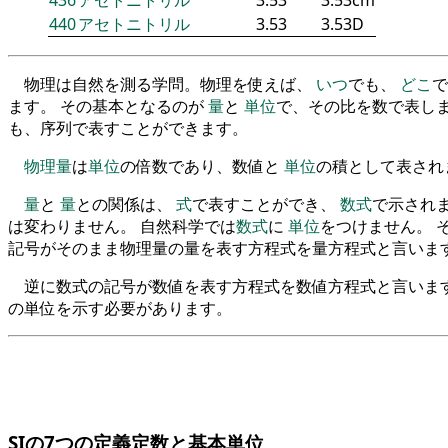
436
アセトニトリル
3.53
3.53cm
440
アセトニトリル
3.53
3.53D
物理は自然を測る学問。物理を使えば、
いつ
でも、
どこ
で
ます。 その基本となるのが
量
と
単位
で、その比を数で表しま
も、序列で表すことができます。
物理量
は
単位
の倍数であり、数値と
単位
の積として表され
量
と
量
との関係は、
式
で表すことができ、
数式
で示され
は変わりません。 自然科学では
数式
に
単位
をつけません。 
記号がそのまま物理量の量を表す方程式を量方程式と言いま
逆に数式の記号が数値を表す方程式を数値方程式と言います
の単位を示す必要があります。
SIの7つの定義定数と基本単位