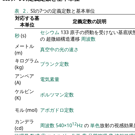
表
2
.
SIの7つの定義定数と基本単位
対応する基
定義定数の説明
本単位
セシウム
133 原子の摂動を受けない基底状
秒
(s)
の 超微細構造遷移
周波数
メートル
真空中の光の速さ
(m)
キログラム
プランク定数
(kg)
アンペア
電気素量
(A)
ケルビン
ボルツマン定数
(K)
モル (mol)
アボガドロ定数
カンデラ
12
周波数
540×10
Hz
の
単色
放射の視感効果
(cd)