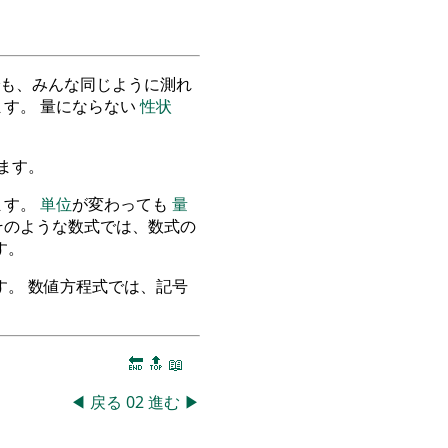
も、みんな同じように測れ
す。 量にならない
性状
ます。
ます。
単位
が変わっても
量
そのような数式では、数式の
す。
。 数値方程式では、記号
🔚
🔝
📖
◀
戻る
02
進む
▶