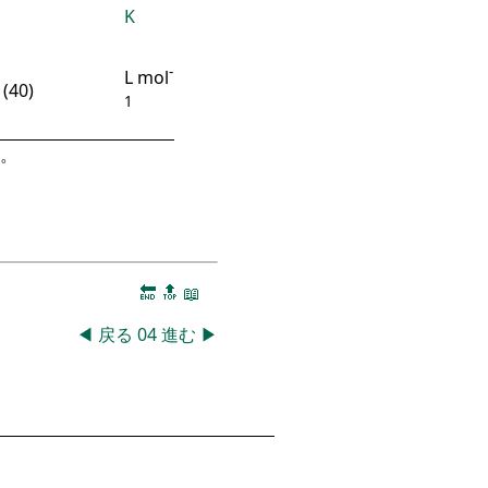
K
-
L mol
(40)
1
。
🔚
🔝
📖
◀
戻る
04
進む
▶