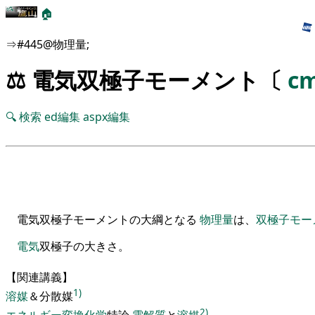
🏠
⇒#445@物理量;
⚖️ 電気双極子モーメント〔
c
🔍
検索
ed編集
aspx編集
電気双極子モーメントの大綱となる
物理量
は、
双極子モー
電気
双極子の大きさ
。
【
関連講義
】
1)
溶媒
＆分散媒
2)