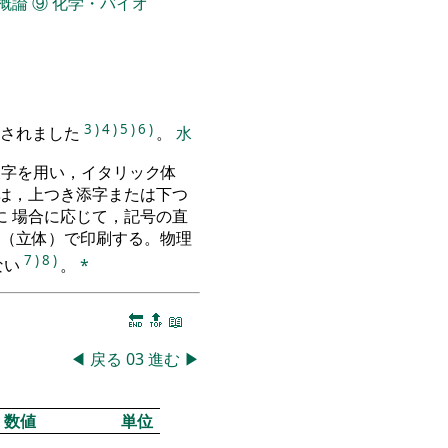
概論
⑨
化学・バイオ
3
)
4
)
5
)
6
)
定されました
。
水
文字を用い，イタリック体
は，上つき添字または下つ
 場合に応じて，記号の直
（立体）で印刷する。物理
7
)
8
)
ない
。
*
🔚
🔝
📖
◀
戻る
03
進む
▶
数値
単位