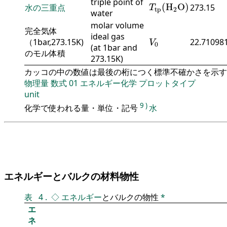
T
tp
(
H
2
O
)
triple point of
(
H
O
)
水の三重点
273.15
T
tp
2
water
molar volume
完全気体
V
0
ideal gas
（1bar,273.15K)
22.710981
V
0
(at 1bar and
のモル体積
273.15K)
カッコの中の数値は最後の桁につく標準不確かさを示す
物理量
数式
01
エネルギー化学
プロットタイプ
unit
9
)
化学で使われる量・単位・記号
水
エネルギーとバルクの材料物性
表
4
.
◇
エネルギー
とバルクの物性
*
エ
ネ