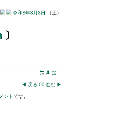
令和8年8月8日
（土）
m
〕
🔚
🔝
📖
◀
戻る
00
進む
▶
メント
です。