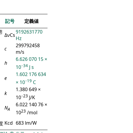
記号
定義値
態
9192631770
ΔνCs
Hz
299792458
c
m/s
6.626 070 15 ×
h
−34
10
J s
1.602 176 634
e
−19
× 10
C
1.380 649 ×
k
−23
10
J/K
6.022 140 76 ×
N
A
23
10
/mol
Kcd
683 lm/W
度